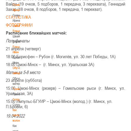
Вайдо (19 очков, 5 подборов, 1 передача, 3 перехвата), Геннадий
Сумникова
Захар (18 очков, 8 подборов, 1 передача, 1 перехват).
Ирина
Сумникова
СТАТИСТИКА
Ирина
ФОТОГРАФИИ
Швайбович
Елена
Расписание ближайших матчей:
Швайбович
Полуфиналы
Елена
Едешко
21 апреля (четверг)
Иван
18:00 Борисфен – Рубон (г. Могилёв, ул. 30 лет Победы, 1А)
Едешко
Иван
18:00 Цмокі-Мінск – (г. Минск, ул. Уральская 3А)
Обучающие
Матчи за 5-8 место
материалы
Обучающие
23 апреля (суббота)
материалы
15:00 Цмокі-Мінск (резерв) – Гомельские рыси (г. Минск, ул.
Тренерам
Уральская, 3А)
Тренерам
Сотрудничество
15:00 Импульс-БГУИР – Цмокі-Мінск (молод.) (г. Минск, ул.
Сотрудничество
П.Бровки, 6)
Как
19.04.2022
стать
волонтером
Как
стать