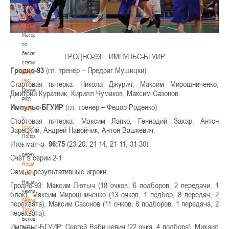
по
баскетбольной
статистике
Материалы
по
баскетбольной
ГРОДНО-93 – ИМПУЛЬС-БГУИР
статистике
Гродно-93
(гл. тренер – Предраг Мушицки)
Документы
РКС
Стартовая пятёрка: Никола Джурич, Максим Мирошниченко,
Документы
Дмитрий Куратник, Кирилл Чумаков, Максим Сазонов.
РКС
Импульс-БГУИР
(гл. тренер – Фёдор Роденко)
Положение
о
Стартовая пятёрка: Максим Лапко, Геннадий Захар, Антон
переходах
Зарецкий, Андрей Навойчик, Антон Вашкевич.
Положение
Итог матча
96:75
(23-20, 21-14, 21-11, 31-30)
о
переходах
Счёт в серии 2-1
Наши
Самые результативные игроки
чемпионы
Наши
Гродно-93: Максим Лютыч (18 очков, 6 подборов, 2 передачи, 1
чемпионы
блок), Максим Мирошниченко (13 очков, 1 подбор, 8 передач, 2
Белошапко
перехвата), Максим Сазонов (11 очков, 8 подборов, 1 передача, 2
Татьяна
перехвата).
Белошапко
Импульс-БГУИР: Сергей Вабищевич (22 очка, 4 подбора), Михаил
Татьяна