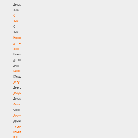
Детская
лига
О
лиге
О
лиге
Новости
детской
лиги
Новости
детской
лиги
Юноши
Юноши
Девушки
Девушки
Документы
Документы
Фото
Фото
Другие
Другие
Турнир
памяти
В.Н.