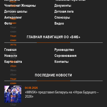
Мужские
Чемпионат Женщины
Документы
сборные
Мужские
Детские школы
Детская лига
сборные
Антидопинг
Спонсоры
Национальная
Фото
Видео
команда
Национальная
команда
Национальная
ГЛАВНАЯ
НАВИГАЦИЯ ОО «БФБ»
команда
(история)
Национальная
Главная
Руководство
команда
Новости
Соревнования
(история)
Карта сайта
Контакты
Женские
сборные
Женские
сборные
ПОСЛЕДНИЕ
НОВОСТИ
Национальная
команда
Национальная
04.08.2026
«MINSK» представил Беларусь на «Играх Будущего –
команда
2026»
Сборные
3х3
Сборные