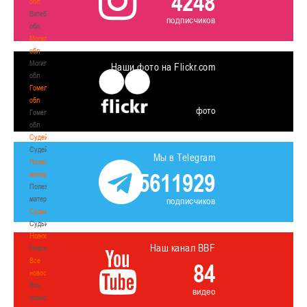
4248
обл
Витебская
подписчиков
обл
Могилевская
обл
Могилевская
Наши фото на Flickr.com
обл
Гомельская
обл
фото
Гомельская
обл
Судейство
Судейство
Мы в Telegram
Полезные
5611929
материалы
Полезные
материалы
подписчиков
Судьи
Судьи
Новости
Наш канал BBF
Новости
Все
84
новости
Все
видео
новости