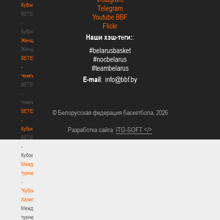
Кубок
Telegram
BETERA
Youtube BBF
-
Flickr
Кубок
Наши хэш-теги:
:
Женщины
Женщины
#belarusbasket
BETERA
#nocbelarus
-
#teambelarus
Чемпионат
E-mail
:
BETERA
-
Чемпионат
BETERA
© Белорусская федерация баскетбола, 2026
-
Кубок
Разработка сайта
ITG-SOFT </>
BETERA
-
Кубок
Международный
турнир
-
"Кубок
Халипского"
Международный
турнир