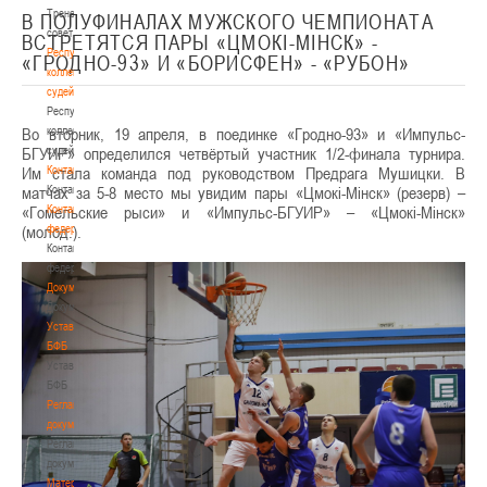
Тренерский
В ПОЛУФИНАЛАХ МУЖСКОГО ЧЕМПИОНАТА
совет
ВСТРЕТЯТСЯ ПАРЫ «ЦМОКІ-МІНСК» -
Республиканская
«ГРОДНО-93» И «БОРИСФЕН» - «РУБОН»
коллегия
судей
Республиканская
Во вторник, 19 апреля, в поединке «Гродно-93» и «Импульс-
коллегия
БГУИР» определился четвёртый участник 1/2-финала турнира.
судей
Им стала команда под руководством Предрага Мушицки. В
Контакты
матчах за 5-8 место мы увидим пары «Цмокі-Мінск» (резерв) –
Контакты
«Гомельские рыси» и «Импульс-БГУИР» – «Цмокі-Мінск»
Контакты
(молод.).
федерации
Контакты
федерации
Документы
Документы
Устав
БФБ
Устав
БФБ
Регламентирующие
документы
Регламентирующие
документы
Материалы