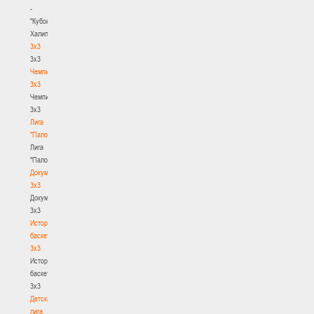
-
"Кубок
Халипского"
3x3
3x3
Чемпионат
3х3
Чемпионат
3х3
Лига
"Палова"
Лига
"Палова"
Документы
3х3
Документы
3х3
История
баскетбола
3х3
История
баскетбола
3х3
Детская
лига