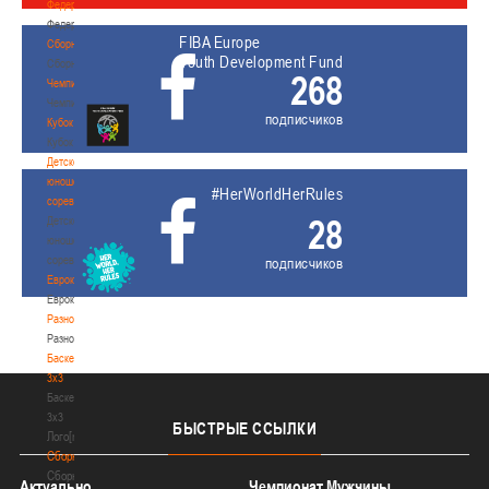
Федерация
Федерация
FIBA Europe
Сборные
Youth Development Fund
Сборные
268
Чемпионат
Чемпионат
подписчиков
Кубок
Кубок
Детско-
юношеские
#HerWorldHerRules
соревнования
28
Детско-
юношеские
соревнования
подписчиков
Еврокубки
Еврокубки
Разное
Разное
Баскетбол
3х3
Баскетбол
3х3
БЫСТРЫЕ
ССЫЛКИ
Лого[modid=121]
Сборные
Сборные
Актуально
Чемпионат Мужчины