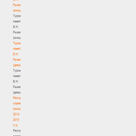
Рыженкова
(юноши)
Турнир
памяти
В.Н.
Рыженкова
(юноши)
Турнир
памяти
В.Н.
Рыженкова
(девушки)
Турнир
памяти
В.Н.
Рыженкова
(девушки)
Республиканские
соревнования
(юноши)
2012-
2013
гг.р.
Республиканские
соревнования