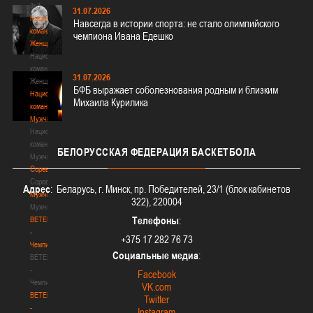
3х3
31.07.2026
Национальная
Навсегда в истории спорта: не стало олимпийского
команда.
чемпиона Ивана Едешко
Женщины
Национальная
команда.
31.07.2026
Женщины
БФБ выражает соболезнования родным и близким
Национальная
Михаила Курилика
команда.
Мужчины
Национальная
команда.
БЕЛОРУССКАЯ
ФЕДЕРАЦИЯ БАСКЕТБОЛА
Мужчины
Соревнования
Соревнования
Адрес
: Беларусь, г. Минск, пр. Победителей, 23/1 (блок кабинетов
Мужчины
322), 220004
Мужчины
Телефоны
:
BETERA
-
+375 17 282 76 73
Чемпионат
Социальные медиа
:
BETERA
-
Facebook
Чемпионат
VK.com
BETERA
Twitter
-
Instagram