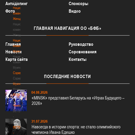
3х3
Антидопинг
Спонсоры
Национальная
Фото
Видео
команда.
Женщины
Национальная
ГЛАВНАЯ
НАВИГАЦИЯ ОО «БФБ»
команда.
Женщины
Национальная
Главная
Руководство
команда.
Новости
Соревнования
Мужчины
Национальная
Карта сайта
Контакты
команда.
Мужчины
Соревнования
ПОСЛЕДНИЕ
НОВОСТИ
Соревнования
Мужчины
Мужчины
04.08.2026
BETERA
«MINSK» представил Беларусь на «Играх Будущего –
-
2026»
Чемпионат
BETERA
-
31.07.2026
Чемпионат
Навсегда в истории спорта: не стало олимпийского
BETERA
чемпиона Ивана Едешко
-