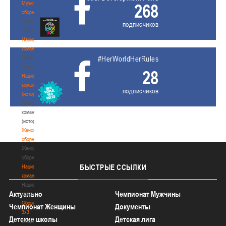
Мужские
268
сборные
Мужские
подписчиков
сборные
Национальная
команда
Национальная
#HerWorldHerRules
команда
28
Национальная
команда
подписчиков
(история)
Национальная
команда
(история)
Женские
сборные
Женские
сборные
БЫСТРЫЕ
ССЫЛКИ
Национальная
команда
Национальная
Актуально
Чемпионат Мужчины
команда
Сборные
Чемпионат Женщины
Документы
3х3
Детские школы
Детская лига
Сборные