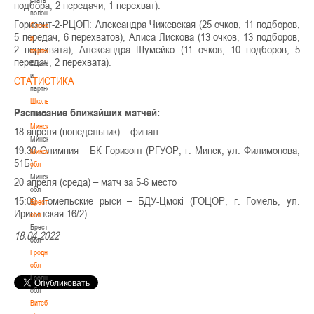
подбора, 2 передачи, 1 перехват).
волонтером
Горизонт-2-РЦОП: Александра Чижевская (25 очков, 11 подборов,
Спонсоры
5 передач, 6 перехватов), Алиса Лискова (13 очков, 13 подборов,
и
2 перехвата), Александра Шумейко (11 очков, 10 подборов, 5
партнеры
передач, 2 перехвата).
Спонсоры
и
СТАТИСТИКА
партнеры
Школы
Расписание ближайших матчей:
Школы
Минск
18 апреля (понедельник) – финал
Минск
19:30 Олимпия – БК Горизонт (РГУОР, г. Минск, ул. Филимонова,
Минская
51Б)
обл
Минская
20 апреля (среда) – матч за 5-6 место
обл
15:00 Гомельские рыси – БДУ-Цмокі (ГОЦОР, г. Гомель, ул.
Брестская
Ирининская 16/2).
обл
Брестская
18.04.2022
обл
Гродненская
обл
Гродненская
обл
Витебская