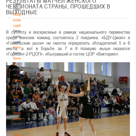
РЕЗУЛЬТАТЫ МАТЧЕЙ ЖЕНСКОГО
Тренерский
ЧЕМПИОНАТА СТРАНЫ, ПРОШЕДШИХ В
совет
ВЫХОДНЫЕ
Республиканская
коллегия
судей
В субботу и воскресенье в рамках национального первенства
Республиканская
среди женских команд состоялось 2 поединка. «БДУ-Цмокі» и
коллегия
«Гомельские рыси» не смогли определить обладателей 5 и 6
судей
места, а вот в борьбе за 7 и 8 позицию выше оказался
Контакты
«Горизонт-2-РЦОП», обыгравший в гостях ЦОР «Викторию».
Контакты
Контакты
федерации
Контакты
федерации
Документы
Документы
Устав
БФБ
Устав
БФБ
Регламентирующие
документы
Регламентирующие
документы
Материалы