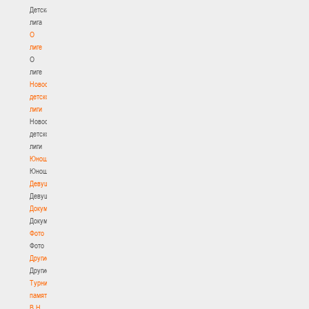
Детская
лига
О
лиге
О
лиге
Новости
детской
лиги
Новости
детской
лиги
Юноши
Юноши
Девушки
Девушки
Документы
Документы
Фото
Фото
Другие
Другие
Турнир
памяти
В.Н.