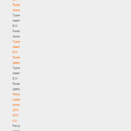
Рыженкова
(юноши)
Турнир
памяти
В.Н.
Рыженкова
(юноши)
Турнир
памяти
В.Н.
Рыженкова
(девушки)
Турнир
памяти
В.Н.
Рыженкова
(девушки)
Республиканские
соревнования
(юноши)
2012-
2013
гг.р.
Республиканские
соревнования