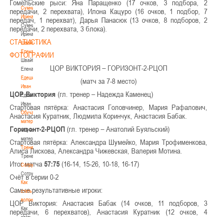
Гомельские рыси: Яна Паращенко (17 очков, 3 подбора, 2
Сумникова
передачи, 2 перехвата), Илона Кацуро (16 очков, 1 подбор, 7
Ирина
передач, 1 перехват), Дарья Панасюк (13 очков, 8 подборов, 2
Сумникова
передачи, 2 перехвата, 3 блока).
Ирина
СТАТИСТИКА
Швайбович
Елена
ФОТОГРАФИИ
Швайбович
ЦОР ВИКТОРИЯ – ГОРИЗОНТ-2-РЦОП
Елена
Едешко
(матч за 7-8 место)
Иван
ЦОР Виктория
(гл. тренер – Надежда Каменец)
Едешко
Иван
Стартовая пятёрка: Анастасия Головчинер, Мария Рафалович,
Обучающие
Анастасия Куратник, Людмила Коринчук, Анастасия Бабак.
материалы
Горизонт-2-РЦОП
(гл. тренер – Анатолий Буяльский)
Обучающие
материалы
Стартовая пятёрка: Александра Шумейко, Мария Трофименкова,
Тренерам
Алиса Лискова, Александра Чижевская, Валерия Мотина.
Тренерам
Итог матча
57:75
(16-14, 15-26, 10-18, 16-17)
Сотрудничество
Сотрудничество
Счёт в серии 0-2
Как
Самые результативные игроки:
стать
волонтером
ЦОР Виктория: Анастасия Бабак (14 очков, 11 подборов, 3
Как
передачи, 6 перехватов), Анастасия Куратник (12 очков, 4
стать