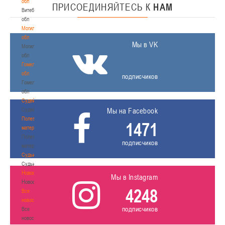
обл
ПРИСОЕДИНЯЙТЕСЬ
К
НАМ
Витебская
обл
Могилевская
обл
Мы в VK
Могилевская
обл
Гомельская
обл
подписчиков
Гомельская
обл
Судейство
Судейство
Мы на Facebook
Полезные
1471
материалы
Полезные
подписчиков
материалы
Судьи
Судьи
Новости
Мы в Instagram
Новости
4248
Все
новости
подписчиков
Все
новости