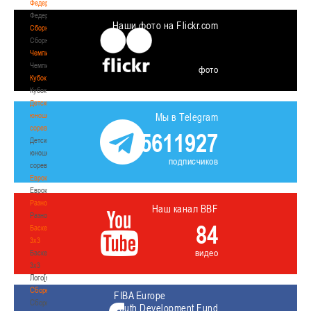
Федерация
Федерация
Наши фото на Flickr.com
Сборные
Сборные
Чемпионат
Чемпионат
фото
Кубок
Кубок
Детско-
юношеские
Мы в Telegram
соревнования
5611927
Детско-
юношеские
подписчиков
соревнования
Еврокубки
Еврокубки
Разное
Наш канал BBF
Разное
84
Баскетбол
3х3
видео
Баскетбол
3х3
Лого[modid=121]
Сборные
FIBA Europe
Сборные
Youth Development Fund