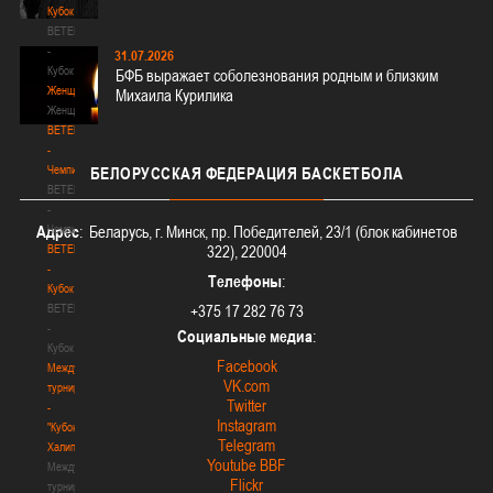
Кубок
BETERA
-
31.07.2026
Кубок
БФБ выражает соболезнования родным и близким
Женщины
Михаила Курилика
Женщины
BETERA
-
Чемпионат
БЕЛОРУССКАЯ
ФЕДЕРАЦИЯ БАСКЕТБОЛА
BETERA
-
Чемпионат
Адрес
: Беларусь, г. Минск, пр. Победителей, 23/1 (блок кабинетов
BETERA
322), 220004
-
Телефоны
:
Кубок
BETERA
+375 17 282 76 73
-
Социальные медиа
:
Кубок
Facebook
Международный
VK.com
турнир
Twitter
-
Instagram
"Кубок
Telegram
Халипского"
Youtube BBF
Международный
Flickr
турнир