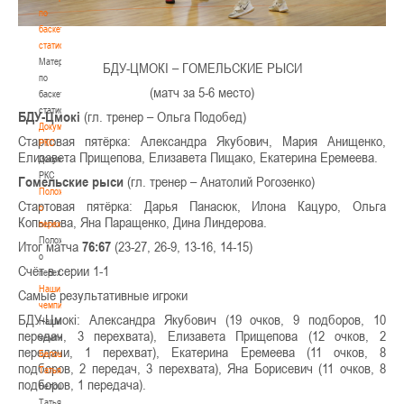
по
баскетбольной
статистике
Материалы
БДУ-ЦМОКІ – ГОМЕЛЬСКИЕ РЫСИ
по
(матч за 5-6 место)
баскетбольной
статистике
БДУ-Цмокі
(гл. тренер – Ольга Подобед)
Документы
Стартовая пятёрка: Александра Якубович, Мария Анищенко,
РКС
Елизавета Прищепова, Елизавета Пищако, Екатерина Еремеева.
Документы
РКС
Гомельские рыси
(гл. тренер – Анатолий Рогозенко)
Положение
Стартовая пятёрка: Дарья Панасюк, Илона Кацуро, Ольга
о
Копылова, Яна Паращенко, Дина Линдерова.
переходах
Положение
Итог матча
76:67
(23-27, 26-9, 13-16, 14-15)
о
Счёт в серии 1-1
переходах
Наши
Самые результативные игроки
чемпионы
БДУ-Цмокі: Александра Якубович (19 очков, 9 подборов, 10
Наши
передач, 3 перехвата), Елизавета Прищепова (12 очков, 2
чемпионы
передачи, 1 перехват), Екатерина Еремеева (11 очков, 8
Белошапко
подборов, 2 передач, 3 перехвата), Яна Борисевич (11 очков, 8
Татьяна
подборов, 1 передача).
Белошапко
Татьяна