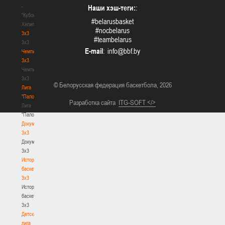
-
Наши хэш-теги:
:
"Кубок
#belarusbasket
Халипского"
#nocbelarus
3x3
#teambelarus
3x3
E-mail
:
Чемпионат
3х3
Чемпионат
3х3
© Белорусская федерация баскетбола, 2026
Лига
"Палова"
Разработка сайта
ITG-SOFT </>
Лига
"Палова"
Документы
3х3
Документы
3х3
История
баскетбола
3х3
История
баскетбола
3х3
Детская
лига