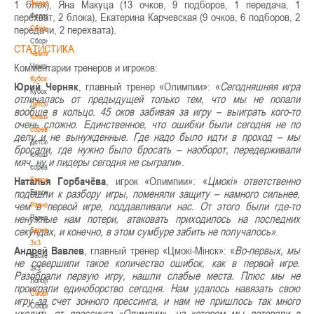
1 блок), Яна Макуца (13 очков, 9 подборов, 1 передача, 1
Федерация
перехват, 2 блока), Екатерина Карчевская (9 очков, 6 подборов, 2
Федерация
передачи, 2 перехвата).
Сборные
Сборные
СТАТИСТИКА
Чемпионат
Комментарии тренеров и игроков:
Чемпионат
Кубок
Юрий Черняк
, главный тренер «Олимпии»: «
Сегодняшняя игра
Кубок
отличалась от предыдущей только тем, что мы не попали
Детско-
вообще в кольцо. 45 оков забивая за игру – выиграть кого-то
юношеские
очень сложно. Единственное, что ошибки были сегодня не по
соревнования
делу и не вынужденные. Где надо было идти в проход – мы
Детско-
бросали, где нужно было бросать – наоборот, передерживали
юношеские
мяч, ну и лидеры сегодня не сыграли
».
соревнования
Наталья Горбачёва
, игрок «Олимпии»: «
Цмокі» ответственно
Еврокубки
подошли к разбору игры, поменяли защиту – намного сильнее,
Еврокубки
чем в первой игре, поддавливали нас. От этого были где-то
Разное
ненужные нам потери, атаковать приходилось на последних
Разное
секундах, и конечно, в этом сумбуре забить не получалось»
.
Баскетбол
3х3
Андрей Вавлев
, главный тренер «Цмокі-Мінск»: «
Во-первых, мы
Баскетбол
не совершили такое количество ошибок, как в первой игре.
3х3
Разобрали первую игру, нашли слабые места. Плюс мы не
Лого[modid=121]
проиграли единоборство сегодня. Нам удалось навязать свою
Сборные
игру за счет зонного прессинга, и нам не пришлось так много
Сборные
уходить от прессинга «Олимпии», на котором мы потеряли в