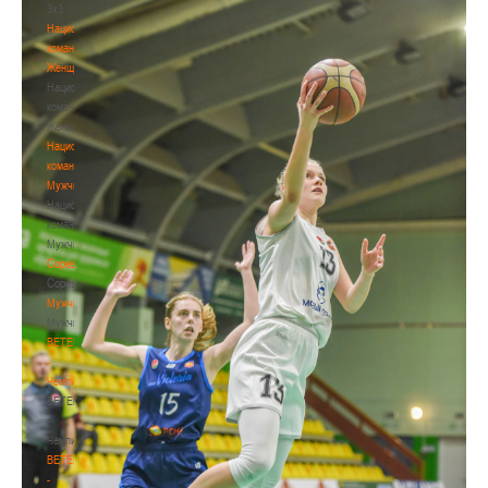
3х3
Национальная
команда.
Женщины
Национальная
команда.
Женщины
Национальная
команда.
Мужчины
Национальная
команда.
Мужчины
Соревнования
Соревнования
Мужчины
Мужчины
BETERA
-
Чемпионат
BETERA
-
Чемпионат
BETERA
-