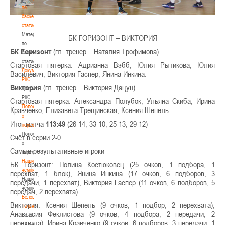
по
баскетбольной
статистике
Материалы
БК ГОРИЗОНТ – ВИКТОРИЯ
по
БК Горизонт
(гл. тренер – Наталия Трофимова)
баскетбольной
статистике
Стартовая пятёрка: Адрианна Вэбб, Юлия Рытикова, Юлия
Документы
Василевич, Виктория Гаспер, Янина Инкина.
РКС
Виктория
(гл. тренер – Виктория Дацун)
Документы
РКС
Стартовая пятёрка: Александра Полубок, Ульяна Скиба, Ирина
Положение
Кравченко, Елизавета Трещинская, Ксения Шепель.
о
Итог матча
113:49
(26-14, 33-10, 25-13, 29-12)
переходах
Положение
Счёт в серии 2-0
о
Самые результативные игроки
переходах
Наши
БК Горизонт: Полина Костюковец (25 очков, 1 подбора, 1
чемпионы
перехват, 1 блок), Янина Инкина (17 очков, 6 подборов, 3
Наши
передачи, 1 перехват), Виктория Гаспер (11 очков, 6 подборов, 5
чемпионы
передач, 2 перехвата).
Белошапко
Виктория: Ксения Шепель (9 очков, 1 подбор, 2 перехвата),
Татьяна
Анастасия Феклистова (9 очков, 4 подбора, 2 передачи, 2
Белошапко
перехвата), Ирина Кравченко (9 очков, 6 подборов, 3 передачи, 1
Татьяна