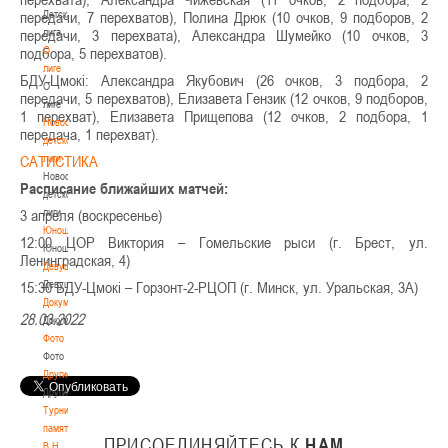
Детская
передачи, 7 перехватов), Полина Дрюк (10 очков, 9 подборов, 2
лига
передачи, 3 перехвата), Александра Шумейко (10 очков, 3
О
подбора, 5 перехватов).
лиге
БДУ-Цмокі: Александра Якубович (26 очков, 3 подбора, 2
О
передачи, 5 перехватов), Елизавета Гензик (12 очков, 9 подборов,
лиге
1 перехват), Елизавета Прищепова (12 очков, 2 подбора, 1
Новости
передача, 1 перехват).
детской
лиги
САТИСТИКА
Новости
Расписание ближайших матчей:
детской
лиги
3 апреля (воскресенье)
Юноши
12:00 ЦОР Виктория – Гомельские рыси (г. Брест, ул.
Юноши
Ленинградская, 4)
Девушки
Девушки
15:30 БДУ-Цмокі – Горзонт-2-РЦОП (г. Минск, ул. Уральская, 3А)
Документы
28.03.2022
Документы
Фото
Фото
Другие
Другие
Турнир
памяти
ПРИСОЕДИНЯЙТЕСЬ
К
НАМ
В.Н.