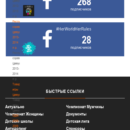
268
(девушки)
2012-
подписчиков
2013
гг.р.
Республиканские
соревнования
#HerWorldHerRules
(девушки)
28
2013-
2014
подписчиков
гг.р.
Республиканские
соревнования
(девушки)
2013-
2014
гг.р.
Товарищеские
игры
БЫСТРЫЕ
ССЫЛКИ
(девушки)
Товарищеские
игры
Актуально
Чемпионат Мужчины
(девушки)
Чемпионат Женщины
Документы
ОДМ
Детские школы
Детская лига
2008-
2009
Антидопинг
Спонсоры