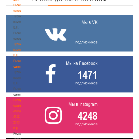
Рыженкова
(юноши)
Турнир
Мы в VK
памяти
В.Н.
Рыженкова
(юноши)
подписчиков
Турнир
памяти
В.Н.
Рыженкова
Мы на Facebook
(девушки)
1471
Турнир
памяти
подписчиков
В.Н.
Рыженкова
(девушки)
Республиканские
Мы в Instagram
соревнования
(юноши)
4248
2012-
2013
подписчиков
гг.р.
Республиканские
соревнования