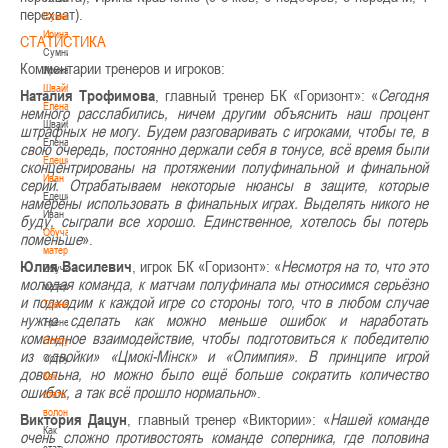
перехват).
Сумникова
Ирина
СТАТИСТИКА
Сумникова
Комментарии тренеров и игроков:
Ирина
Швайбович
Наталия Трофимова
, главный тренер БК «Горизонт»: «
Сегодня
Елена
немного расслабились, ничем другим объяснить наш процент
Швайбович
штрафных не могу. Будем разговаривать с игроками, чтобы те, в
Елена
свою очередь, постоянно держали себя в тонусе, всё время были
Едешко
сконцентрированы на протяжении полуфинальной и финальной
Иван
серий. Отрабатываем некоторые нюансы в защите, которые
Едешко
намерены использовать в финальных играх. Выделять никого не
Иван
буду, сыграли все хорошо. Единственное, хотелось бы потерь
Обучающие
поменьше
».
материалы
Юлия Василевич
, игрок БК «Горизонт»: «
Несмотря на то, что это
Обучающие
молодая команда, к матчам полуфинала мы относимся серьёзно
материалы
и подходим к каждой игре со стороны того, что в любом случае
Тренерам
нужно сделать как можно меньше ошибок и наработать
Тренерам
командное взаимодействие, чтобы подготовиться к победителю
Сотрудничество
из «двойки» «Цмокi-Мiнск» и «Олимпия». В принципе игрой
Сотрудничество
довольна, но можно было ещё больше сократить количество
Как
ошибок, а так всё прошло нормально
».
стать
волонтером
Виктория Дацун
, главный тренер «Виктории»: «
Нашей команде
Как
очень сложно противостоять команде соперника, где половина
стать