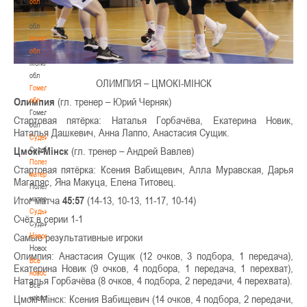
обл
Витебская
обл
Могилевская
обл
Могилевская
обл
ОЛИМПИЯ – ЦМОКІ-МІНСК
Гомельская
Олимпия
(гл. тренер – Юрий Черняк)
обл
Гомельская
Стартовая пятёрка: Наталья Горбачёва, Екатерина Новик,
обл
Наталья Дашкевич, Анна Лаппо, Анастасия Сущик.
Судейство
Цмокі-Мінск
(гл. тренер – Андрей Вавлев)
Судейство
Полезные
Стартовая пятёрка: Ксения Вабищевич, Алла Муравская, Дарья
материалы
Магаляс, Яна Макуца, Елена Титовец.
Полезные
Итог матча
45:57
(14-13, 10-13, 11-17, 10-14)
материалы
Судьи
Счёт в серии 1-1
Судьи
Новости
Самые результативные игроки
Новости
Олимпия: Анастасия Сущик (12 очков, 3 подбора, 1 передача),
Все
Екатерина Новик (9 очков, 4 подбора, 1 передача, 1 перехват),
новости
Наталья Горбачёва (8 очков, 4 подбора, 2 передачи, 4 перехвата).
Все
Цмокі-Мінск: Ксения Вабищевич (14 очков, 4 подбора, 2 передачи,
новости