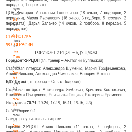
-
передача, 1 перехват).
"Кубок
ЦОР Виктория: Анастасия Головчинер (18 очков, 7 подборов, 2
Халипского"
передачи), Мария Рафалович (16 очков, 3 подбора, 5 передач, 2
3x3
перехвата), Дарья Балакер (14 очков, 2 подбора, 8 передач, 5
3x3
перехватов).
Чемпионат
3х3
СТАТИСТИКА
Чемпионат
ФОТОГРАФИИ
3х3
Лига
ГОРИЗОНТ-2-РЦОП – БДУ-ЦМОКІ
"Палова"
Горизонт-2-РЦОП
(гл. тренер – Анатолий Буяльский)
Лига
"Палова"
Стартовая пятёрка: Александра Шумейко, Мария Трофименкова,
Документы
Алиса Лискова, Александра Чижевская, Валерия Мотина.
3х3
БДУ-Цмокі
(гл. тренер – Ольга Подобед)
Документы
3х3
Стартовая пятёрка: Александра Якубович, Кристина Кастюкович,
История
Елизавета Прищепова, Елизавета Пищако, Екатерина Еремеева.
баскетбола
Итог матча
70-71
(19-24, 17-18, 16-11, 16-15, 2-3)
3х3
История
Счёт в серии 0-1.
баскетбола
Самые результативные игроки
3х3
Детская
Горизонт-2-РЦОП: Алиса Лискова (14 очков, 7 подборов, 2
лига
перехвата), Александра Чижевская (11 очков, 2 подбора, 2