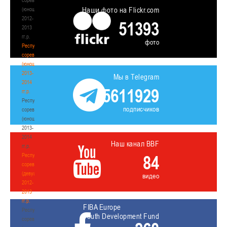
Наши фото на Flickr.com
(юноши)
2012-
51393
2013
гг.р.
фото
Республиканские
соревнования
(юноши)
2013-
Мы в Telegram
2014
5611929
гг.р.
Республиканские
подписчиков
соревнования
(юноши)
2013-
2014
Наш канал BBF
гг.р.
Республиканские
84
соревнования
(девушки)
видео
2012-
2013
гг.р.
FIBA Europe
Республиканские
Youth Development Fund
соревнования