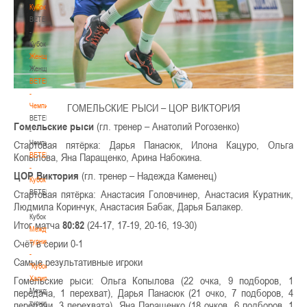
Кубок
BETERA
-
Кубок
Женщины
Женщины
BETERA
-
Чемпионат
ГОМЕЛЬСКИЕ РЫСИ – ЦОР ВИКТОРИЯ
BETERA
Гомельские рыси
(гл. тренер – Анатолий Рогозенко)
-
Чемпионат
Стартовая пятёрка: Дарья Панасюк, Илона Кацуро, Ольга
BETERA
Копылова, Яна Паращенко, Арина Набокина.
-
ЦОР Виктория
(гл. тренер – Надежда Каменец)
Кубок
BETERA
Стартовая пятёрка: Анастасия Головчинер, Анастасия Куратник,
-
Людмила Коринчук, Анастасия Бабак, Дарья Балакер.
Кубок
Итог матча
80:82
(24-17, 17-19, 20-16, 19-30)
Международный
турнир
Счёт в серии 0-1
-
Самые результативные игроки
"Кубок
Халипского"
Гомельские рыси: Ольга Копылова (22 очка, 9 подборов, 1
Международный
передача, 1 перехват), Дарья Панасюк (21 очко, 7 подборов, 4
турнир
передачи, 3 перехвата), Яна Паращенко (18 очков, 6 подборов, 1