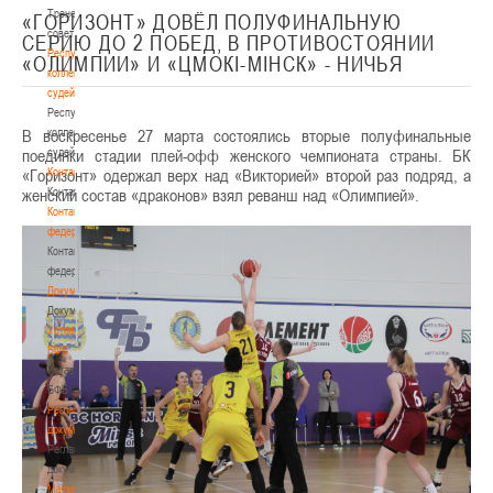
Тренерский
«ГОРИЗОНТ» ДОВЁЛ ПОЛУФИНАЛЬНУЮ
совет
СЕРИЮ ДО 2 ПОБЕД, В ПРОТИВОСТОЯНИИ
Республиканская
«ОЛИМПИИ» И «ЦМОКІ-МІНСК» - НИЧЬЯ
коллегия
судей
Республиканская
В воскресенье 27 марта состоялись вторые полуфинальные
коллегия
поединки стадии плей-офф женского чемпионата страны. БК
судей
«Горизонт» одержал верх над «Викторией» второй раз подряд, а
Контакты
женский состав «драконов» взял реванш над «Олимпией».
Контакты
Контакты
федерации
Контакты
федерации
Документы
Документы
Устав
БФБ
Устав
БФБ
Регламентирующие
документы
Регламентирующие
документы
Материалы