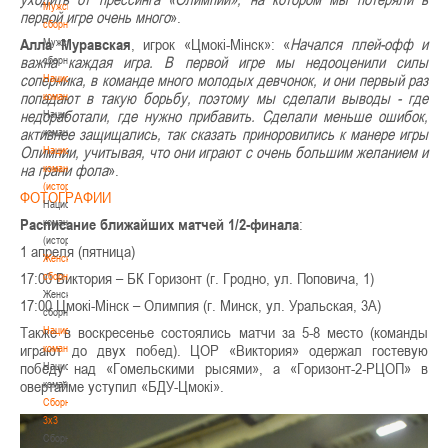
Мужские
первой игре очень много
».
сборные
Алла Муравская
, игрок «Цмокі-Мінск»: «
Начался плей-офф и
Мужские
важна каждая игра. В первой игре мы недооценили силы
сборные
соперника, в команде много молодых девчонок, и они первый раз
Национальная
попадают в такую борьбу, поэтому мы сделали выводы - где
команда
недоработали, где нужно прибавить. Сделали меньше ошибок,
Национальная
активнее защищались, так сказать приноровились к манере игры
команда
Олимпии, учитывая, что они играют с очень большим желанием и
Национальная
на грани фола
».
команда
(история)
ФОТОГРАФИИ
Национальная
Расписание ближайших матчей 1/2-финала
:
команда
(история)
1 апреля (пятница)
Женские
17:00 Виктория – БК Горизонт (г. Гродно, ул. Поповича, 1)
сборные
Женские
17:00 Цмокі-Мінск – Олимпия (г. Минск, ул. Уральская, 3А)
сборные
Также в воскресенье состоялись матчи за 5-8 место (команды
Национальная
играют до двух побед). ЦОР «Виктория» одержал гостевую
команда
победу над «Гомельскими рысями», а «Горизонт-2-РЦОП» в
Национальная
овертайме уступил «БДУ-Цмокі».
команда
Сборные
3х3
Сборные