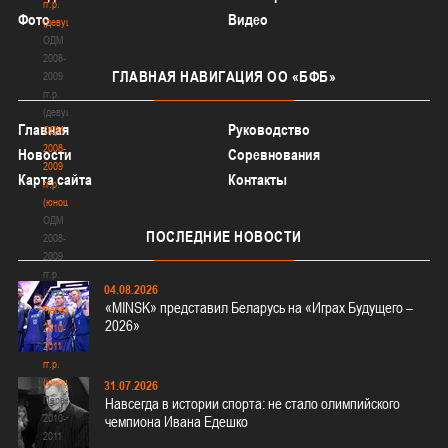
гг.р.
Фото
Видео
(девушки)
ОДМ
2008-
ГЛАВНАЯ
НАВИГАЦИЯ ОО «БФБ»
2009
гг.р.
(девушки)
Главная
Руководство
ОДМ
2008-
Новости
Соревнования
2009
Карта сайта
Контакты
гг.р.
(юноши)
ОДМ
ПОСЛЕДНИЕ
НОВОСТИ
2008-
2009
гг.р.
04.08.2026
(юноши)
«MINSK» представил Беларусь на «Играх Будущего –
Первенство
2026»
2010-
2011
гг.р.
(юноши)
31.07.2026
Первенство
Навсегда в истории спорта: не стало олимпийского
2010-
чемпиона Ивана Едешко
2011