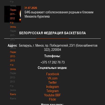
гг.р.
(юноши)
31.07.2026
Первенство
БФБ выражает соболезнования родным и близким
2011-
Михаила Курилика
2012
гг.р.
(юноши)
Первенство
БЕЛОРУССКАЯ
ФЕДЕРАЦИЯ БАСКЕТБОЛА
2011-
2012
гг.р.
Адрес
: Беларусь, г. Минск, пр. Победителей, 23/1 (блок кабинетов
(юноши)
322), 220004
Первенство
Телефоны
:
2012-
2013
+375 17 282 76 73
гг.р.
Социальные медиа
:
(юноши)
Первенство
Facebook
2012-
VK.com
2013
Twitter
гг.р.
Instagram
(юноши)
Telegram
Контакты
Youtube BBF
Контакты
Flickr
Наши хэш-теги:
: