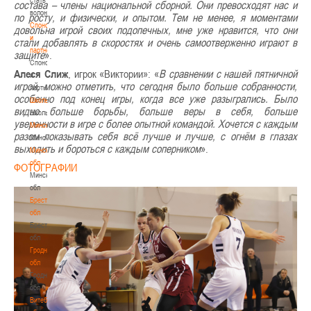
состава – члены национальной сборной. Они превосходят нас и
волонтером
по росту, и физически, и опытом. Тем не менее, я моментами
Спонсоры
довольна игрой своих подопечных, мне уже нравится, что они
и
стали добавлять в скоростях и очень самоотверженно играют в
партнеры
защите
».
Спонсоры
Алеся Слиж
, игрок «Виктории»: «
В сравнении с нашей пятничной
и
игрой, можно отметить, что сегодня было больше собранности,
партнеры
особенно под конец игры, когда все уже разыгрались. Было
Школы
видно больше борьбы, больше веры в себя, больше
Школы
уверенности в игре с более опытной командой. Хочется с каждым
Минск
разом показывать себя всё лучше и лучше, с огнём в глазах
Минск
выходить и бороться с каждым соперником
».
Минская
обл
ФОТОГРАФИИ
Минская
обл
Брестская
обл
Брестская
обл
Гродненская
обл
Гродненская
обл
Витебская