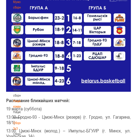
Мужские
сборные
Мужские
сборные
Национальная
команда
Национальная
команда
Национальная
команда
(история)
Национальная
команда
(история)
Женские
сборные
Женские
сборные
Расписание ближайших матчей:
Национальная
команда
19 марта (суббота)
Национальная
13:00 Гродно-93 - Цмокі-Мінск (резерв) (г. Гродно, ул. Гагарина,
команда
18/1)
Сборные
3х3
13:00 Цмокі-Мінск (молод.) – Импульс-БГУИР (г. Минск, ул.
Сборные
Уральская, 3А)