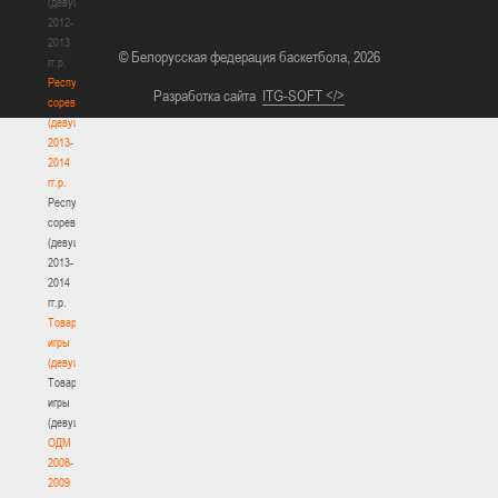
(девушки)
2012-
2013
© Белорусская федерация баскетбола, 2026
гг.р.
Республиканские
Разработка сайта
ITG-SOFT </>
соревнования
(девушки)
2013-
2014
гг.р.
Республиканские
соревнования
(девушки)
2013-
2014
гг.р.
Товарищеские
игры
(девушки)
Товарищеские
игры
(девушки)
ОДМ
2008-
2009