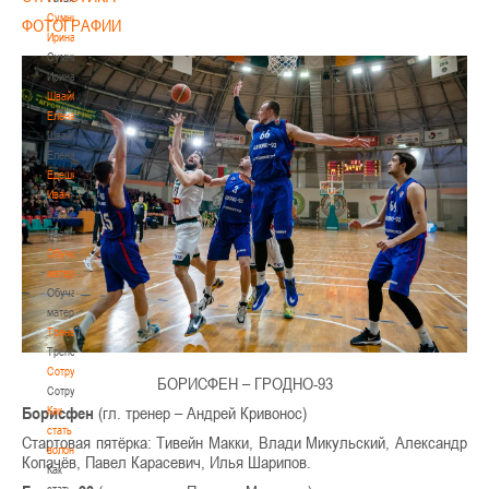
Сумникова
ФОТОГРАФИИ
Ирина
Сумникова
Ирина
Швайбович
Елена
Швайбович
Елена
Едешко
Иван
Едешко
Иван
Обучающие
материалы
Обучающие
материалы
Тренерам
Тренерам
Сотрудничество
БОРИСФЕН – ГРОДНО-93
Сотрудничество
Борисфен
(гл. тренер – Андрей Кривонос)
Как
стать
Стартовая пятёрка: Тивейн Макки, Влади Микульский, Александр
волонтером
Копачёв, Павел Карасевич, Илья Шарипов.
Как
стать