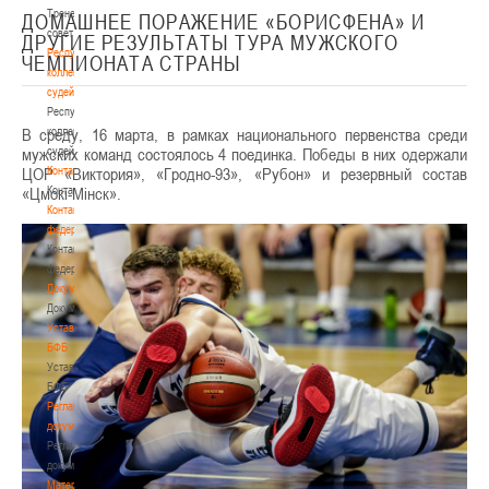
Тренерский
ДОМАШНЕЕ ПОРАЖЕНИЕ «БОРИСФЕНА» И
совет
ДРУГИЕ РЕЗУЛЬТАТЫ ТУРА МУЖСКОГО
Республиканская
ЧЕМПИОНАТА СТРАНЫ
коллегия
судей
Республиканская
В среду, 16 марта, в рамках национального первенства среди
коллегия
мужских команд состоялось 4 поединка. Победы в них одержали
судей
ЦОР «Виктория», «Гродно-93», «Рубон» и резервный состав
Контакты
«Цмокі-Мінск».
Контакты
Контакты
федерации
Контакты
федерации
Документы
Документы
Устав
БФБ
Устав
БФБ
Регламентирующие
документы
Регламентирующие
документы
Материалы