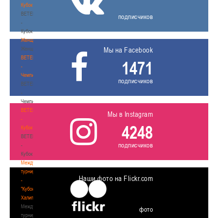
Кубок
BETERA
подписчиков
-
Кубок
Женщины
Женщины
Мы на Facebook
BETERA
1471
-
Чемпионат
подписчиков
BETERA
-
Чемпионат
BETERA
Мы в Instagram
-
4248
Кубок
BETERA
подписчиков
-
Кубок
Международный
турнир
Наши фото на Flickr.com
-
"Кубок
Халипского"
Международный
фото
турнир