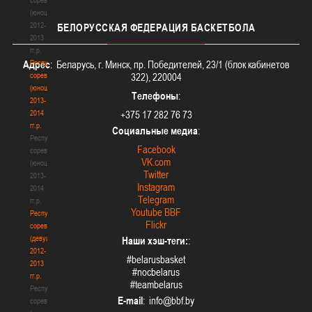
(юноши)
2012-
БЕЛОРУССКАЯ
ФЕДЕРАЦИЯ БАСКЕТБОЛА
2013
гг.р.
Республиканские
Адрес
: Беларусь, г. Минск, пр. Победителей, 23/1 (блок кабинетов
соревнования
322), 220004
(юноши)
Телефоны
:
2013-
2014
+375 17 282 76 73
гг.р.
Социальные медиа
:
Республиканские
Facebook
соревнования
VK.com
(юноши)
Twitter
2013-
Instagram
2014
Telegram
гг.р.
Youtube BBF
Республиканские
Flickr
соревнования
(девушки)
Наши хэш-теги:
:
2012-
#belarusbasket
2013
#nocbelarus
гг.р.
#teambelarus
Республиканские
E-mail
:
соревнования