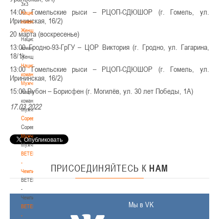
3х3
14:00 Гомельские рыси – РЦОП-СДЮШОР (г. Гомель, ул.
Национальная
Ирининская, 16/2)
команда.
Женщины
20 марта (воскресенье)
Национальная
13:00 Гродно-93-ГрГУ – ЦОР Виктория (г. Гродно, ул. Гагарина,
команда.
18/1)
Женщины
Национальная
13:00 Гомельские рыси – РЦОП-СДЮШОР (г. Гомель, ул.
команда.
Ирининская, 16/2)
Мужчины
15:00 Рубон – Борисфен (г. Могилёв, ул. 30 лет Победы, 1А)
Национальная
команда.
17.03.2022
Мужчины
Соревнования
Соревнования
Мужчины
Мужчины
BETERA
-
ПРИСОЕДИНЯЙТЕСЬ
К
НАМ
Чемпионат
BETERA
-
Чемпионат
Мы в VK
BETERA
-