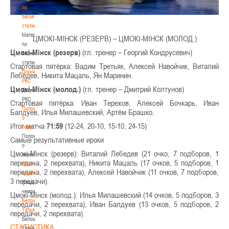
по
баскетбольной
статистике
Материалы
ЦМОКІ-МІНСК (РЕЗЕРВ) – ЦМОКІ-МІНСК (МОЛОД.)
по
Цмокі-Мінск (резерв)
(гл. тренер – Георгий Кондрусевич)
баскетбольной
статистике
Стартовая пятёрка: Вадим Третьяк, Алексей Навойчик, Виталий
Документы
Лебедев, Никита Мацаль, Ян Маринин.
РКС
Цмокі-Мінск (молод.)
(гл. тренер – Дмитрий Колтунов)
Документы
РКС
Стартовая пятёрка: Иван Терехов, Алексей Бочкарь, Иван
Положение
Балдуев, Илья Милашевский, Артём Брашко.
о
Итог матча
71:59
(12-24, 20-10, 15-10, 24-15)
переходах
Положение
Самые результативные ироки
о
Цмокі-Мінск (резерв): Виталий Лебедев (21 очко, 7 подборов, 1
переходах
передача, 2 перехвата), Никита Мацаль (17 очков, 5 подборов, 1
Наши
передача, 2 перехвата), Алексей Навойчик (11 очков, 7 подборов,
чемпионы
3 передачи).
Наши
чемпионы
Цмокі-Мінск (молод.): Илья Милашевский (14 очков, 5 подборов, 3
Белошапко
передачи, 2 перехвата), Иван Балдуев (13 очков, 5 подборов, 2
Татьяна
передачи, 2 перехвата).
Белошапко
СТАТИСТИКА
Татьяна