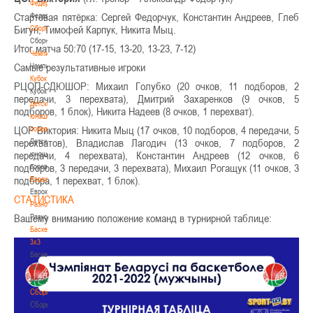
Федерация
Стартовая пятёрка: Сергей Федорчук, Константин Андреев, Глеб
Федерация
Бигун, Тимофей Карпук, Никита Мыц.
Сборные
Сборные
Итог матча 50:70 (17-15, 13-20, 13-23, 7-12)
Чемпионат
Самые результативные игроки
Чемпионат
Кубок
РЦОП-СДЮШОР: Михаил Голубко (20 очков, 11 подборов, 2
Кубок
передачи, 3 перехвата), Дмитрий Захаренков (9 очков, 5
Детско-
подборов, 1 блок), Никита Надеев (8 очков, 1 перехват).
юношеские
ЦОР Виктория: Никита Мыц (17 очков, 10 подборов, 4 передачи, 5
соревнования
перехватов), Владислав Лагодич (13 очков, 7 подборов, 2
Детско-
передачи, 4 перехвата), Константин Андреев (12 очков, 6
юношеские
подборов, 3 передачи, 3 перехвата), Михаил Рогащук (11 очков, 3
соревнования
подбора, 1 перехват, 1 блок).
Еврокубки
Еврокубки
СТАТИСТИКА
Разное
Вашему вниманию положение команд в турнирной таблице:
Разное
Баскетбол
3х3
Баскетбол
3х3
Лого[modid=121]
Сборные
Сборные