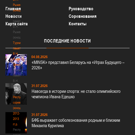
Рыженкова
Главная
Руководство
(юноши)
Новости
Соревнования
Турнир
памяти
Карта сайта
Контакты
В.Н.
Рыженкова
(юноши)
ПОСЛЕДНИЕ
НОВОСТИ
Турнир
памяти
В.Н.
04.08.2026
Рыженкова
«MINSK» представил Беларусь на «Играх Будущего –
(девушки)
2026»
Турнир
памяти
В.Н.
31.07.2026
Рыженкова
Навсегда в истории спорта: не стало олимпийского
(девушки)
чемпиона Ивана Едешко
Республиканские
соревнования
(юноши)
2012-
31.07.2026
2013
БФБ выражает соболезнования родным и близким
гг.р.
Михаила Курилика
Республиканские
соревнования