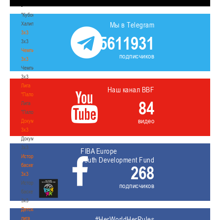
-
"Кубок
Халипского"
Мы в Telegram
3x3
5611931
3x3
Чемпионат
подписчиков
3х3
Чемпионат
3х3
Лига
Наш канал BBF
"Палова"
84
Лига
"Палова"
видео
Документы
3х3
Документы
3х3
FIBA Europe
История
Youth Development Fund
баскетбола
268
3х3
История
подписчиков
баскетбола
3х3
Детская
лига
#HerWorldHerRules