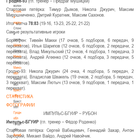
Гродно-93
(гл. тренер – Предраг Мушицки)
волонтером
Стартовая пятёрка: Тимур Дьяков, Никола Джурич, Максим
Спонсоры
Мирошниченко, Дмтрий Куратник, Максим Сазонов.
и
Итог матча
78:83
(19-16, 13-23, 25-22, 21-22)
партнеры
Спонсоры
Самые результативные игроки
и
Борисфен: Тивейн Макки (17 очков, 5 подборов, 6 передач, 9
партнеры
перехватов), Илья Шарипов (12 очков, 6 подборов, 2 передачи, 2
Школы
перехвата), Влад Микульский (12 очков, 4 подбора, 1 передача, 3
Школы
перехвата), Андрей Агеенко (12 очков, 4 подбора, 3 передачи, 5
Минск
перехватов).
Минск
Минская
Гродно-93: Никола Джурич (24 очка, 4 подбора, 5 передач, 2
обл
перехвата), Владислав Швакель (19 очков, 2 подбора, 5 передач,
Минская
3 перехват), Максим Лютыч (13 очков, 9 подборов, 1 передача, 1
обл
перехват).
Брестская
СТАТИСТИКА
обл
Брестская
ФОТОГРАФИИ
обл
ИМПУЛЬС-БГУИР – РУБОН
Гродненская
обл
Импульс-БГУИР
(гл. тренер – Фёдор Роденко)
Гродненская
Стартовая пятёрка: Сергей Вабищевич, Геннадий Захар, Антон
обл
Зарецкий, Михаил Вайдо, Андрей Навойчик.
Витебская