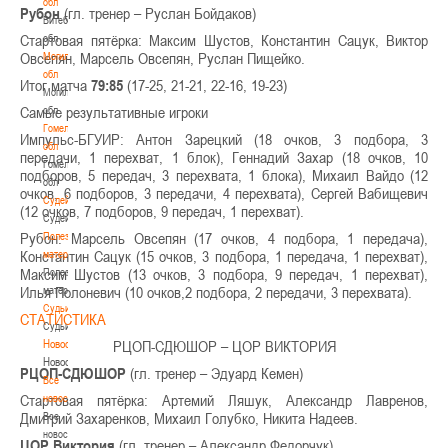
обл
Рубон
(гл. тренер – Руслан Бойдаков)
Витебская
Стартовая пятёрка: Максим Шустов, Константин Сацук, Виктор
обл
Овсепян, Марсель Овсепян, Руслан Пищейко.
Могилевская
обл
Итог матча
79:85
(17-25, 21-21, 22-16, 19-23)
Могилевская
Самые результативные игроки
обл
Гомельская
Импульс-БГУИР: Антон Зарецкий (18 очков, 3 подбора, 3
обл
передачи, 1 перехват, 1 блок), Геннадий Захар (18 очков, 10
Гомельская
подборов, 5 передач, 3 перехвата, 1 блока), Михаил Вайдо (12
обл
очков, 6 подборов, 3 передачи, 4 перехвата), Сергей Вабищевич
Судейство
(12 очков, 7 подборов, 9 передач, 1 перехват).
Судейство
Рубон: Марсель Овсепян (17 очков, 4 подбора, 1 передача),
Полезные
Константин Сацук (15 очков, 3 подбора, 1 передача, 1 перехват),
материалы
Максим Шустов (13 очков, 3 подбора, 9 передач, 1 перехват),
Полезные
Илья Полоневич (10 очков,2 подбора, 2 передачи, 3 перехвата).
материалы
Судьи
СТАТИСТИКА
Судьи
Новости
РЦОП-СДЮШОР – ЦОР ВИКТОРИЯ
Новости
РЦОП-СДЮШОР
(гл. тренер – Эдуард Кемен)
Все
Стартовая пятёрка: Артемий Ляшук, Александр Лавренов,
новости
Дмитрий Захаренков, Михаил Голубко, Никита Надеев.
Все
новости
ЦОР Виктория
(гл. тренер – Александр Федорчук)