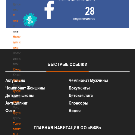
Детская
28
лига
О
подписчиков
лиге
О
лиге
Новости
детской
лиги
Новости
детской
БЫСТРЫЕ
ССЫЛКИ
лиги
Юноши
Юноши
Актуально
Чемпионат Мужчины
Девушки
Девушки
Чемпионат Женщины
Документы
Документы
Детские школы
Детская лига
Документы
Фото
Антидопинг
Спонсоры
Фото
Фото
Видео
Другие
Другие
Турнир
ГЛАВНАЯ
НАВИГАЦИЯ ОО «БФБ»
памяти
В.Н.