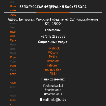
3х3
Национальная
БЕЛОРУССКАЯ
ФЕДЕРАЦИЯ БАСКЕТБОЛА
команда.
Женщины
Адрес
: Беларусь, г. Минск, пр. Победителей, 23/1 (блок кабинетов
Национальная
322), 220004
команда.
Женщины
Телефоны
:
Национальная
+375 17 282 76 73
команда.
Мужчины
Социальные медиа
:
Национальная
Facebook
команда.
VK.com
Мужчины
Twitter
Соревнования
Instagram
Соревнования
Telegram
Мужчины
Youtube BBF
Мужчины
Flickr
BETERA
-
Наши хэш-теги:
:
Чемпионат
#belarusbasket
BETERA
#nocbelarus
-
#teambelarus
Чемпионат
E-mail
:
BETERA
-