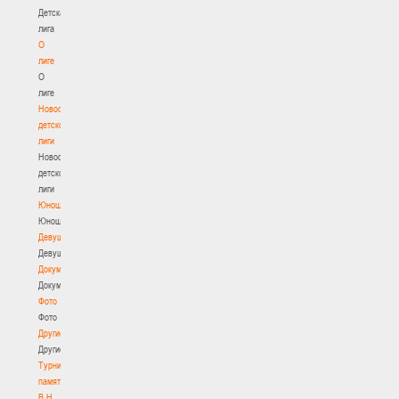
Детская
лига
О
лиге
О
лиге
Новости
детской
лиги
Новости
детской
лиги
Юноши
Юноши
Девушки
Девушки
Документы
Документы
Фото
Фото
Другие
Другие
Турнир
памяти
В.Н.