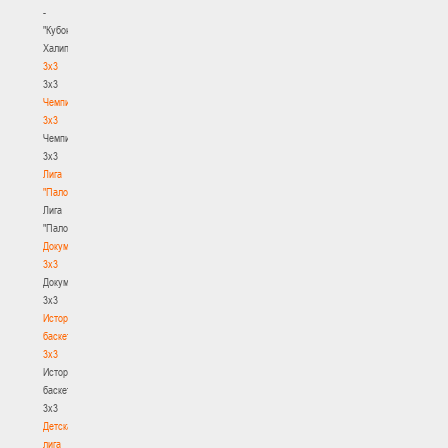
-
"Кубок
Халипского"
3x3
3x3
Чемпионат
3х3
Чемпионат
3х3
Лига
"Палова"
Лига
"Палова"
Документы
3х3
Документы
3х3
История
баскетбола
3х3
История
баскетбола
3х3
Детская
лига