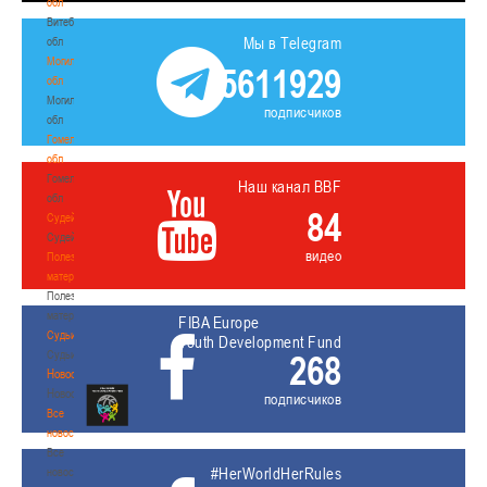
обл
Витебская
Мы в Telegram
обл
Могилевская
5611929
обл
Могилевская
подписчиков
обл
Гомельская
обл
Гомельская
Наш канал BBF
обл
84
Судейство
Судейство
видео
Полезные
материалы
Полезные
материалы
FIBA Europe
Судьи
Youth Development Fund
Судьи
268
Новости
Новости
подписчиков
Все
новости
Все
#HerWorldHerRules
новости