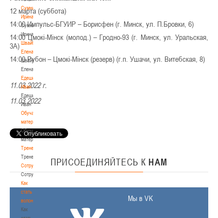
Сумникова
12 марта (суббота)
Ирина
14:00 Импульс-БГУИР – Борисфен (г. Минск, ул. П.Бровки, 6)
Сумникова
Ирина
14:00 Цмокі-Мінск (молод.) – Гродно-93 (г. Минск, ул. Уральская,
Швайбович
3А)
Елена
14:00 Рубон – Цмокі-Мінск (резерв) (г.п. Ушачи, ул. Витебская, 8)
Швайбович
Елена
Едешко
11.03.2022 г.
Иван
Едешко
11.03.2022
Иван
Обучающие
материалы
Обучающие
материалы
Тренерам
Тренерам
ПРИСОЕДИНЯЙТЕСЬ
К
НАМ
Сотрудничество
Сотрудничество
Как
стать
Мы в VK
волонтером
Как
стать