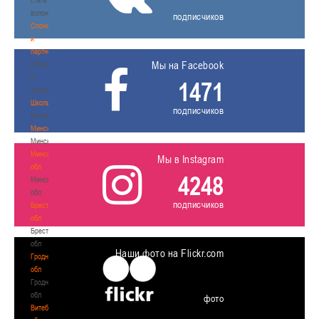
волонтером
подписчиков
Спонсоры
и
партнеры
Мы на Facebook
Спонсоры
и
1471
партнеры
Школы
подписчиков
Школы
Минск
Минск
Минская
Мы в Instagram
обл
4248
Минская
обл
подписчиков
Брестская
обл
Брестская
обл
Наши фото на Flickr.com
Гродненская
обл
Гродненская
обл
фото
Витебская