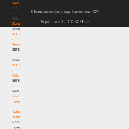
Кубок
BETERA
© Белорусская федерация баскетбола, 2026
-
Кубок
Разработка сайта
ITG-SOFT </>
Женщины
Женщины
BETERA
-
Чемпионат
BETERA
-
Чемпионат
BETERA
-
Кубок
BETERA
-
Кубок
Международный
турнир
-
"Кубок
Халипского"
Международный
турнир