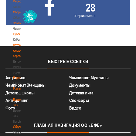
Федерация
28
Федерация
Сборные
подписчиков
Сборные
Чемпионат
Чемпионат
Кубок
Кубок
Детско-
юношеские
соревнования
БЫСТРЫЕ
ССЫЛКИ
Детско-
юношеские
соревнования
Актуально
Чемпионат Мужчины
Еврокубки
Еврокубки
Чемпионат Женщины
Документы
Разное
Детские школы
Детская лига
Разное
Баскетбол
Антидопинг
Спонсоры
3х3
Фото
Видео
Баскетбол
3х3
Лого[modid=121]
ГЛАВНАЯ
НАВИГАЦИЯ ОО «БФБ»
Сборные
Сборные