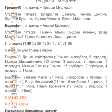
ГРОДНО-93 – БОРИСФЕН
по
Гродно-93
(гл. тренер – Предраг Мушицки)
баскетбольной
статистике
Стартовая пятёрка: Владислав Швакель, Никола Джурич,
Материалы
Дмитрий Куратник, Кирилл Чумаков, Душан Майстрович.
по
Борисфен
(гл. тренер – Андрей Кривонос)
баскетбольной
статистике
Стартовая пятёрка: Тайвейн Макки, Андрей Агеенко, Влад
Документы
Микульский, Павел Карасевич, Илья Шарипов.
РКС
Итог матча
77:86
(23-29, 18-24, 15-17, 21-16)
Документы
РКС
Самые результативные игроки
Положение
Гродно-93: Душан Майстрович (19 очков, 4 подбора, 5 передач),
о
Максим Мирошниченко (13 очков, 3 подбора, 2 передачи, 1
переходах
перехват), Максим Лютыч (13 очков, 17 подборов, 2 передачи, 4
Положение
перехвата, 1 блок).
о
переходах
Борисфен: Тайвейн Макки (27 очков, 5 подборов, 9 передач, 5
Наши
перехватов), Влад Микульский (21 очко, 6 подборов, 6 передач, 1
чемпионы
перехват, 1 блок), Павел Карасевич (17 очков, 3 подбора, 1
Наши
передача, 1 блок).
чемпионы
СТАТИСТИКА
Белошапко
Татьяна
ФОТОГРАФИИ
Белошапко
Расписание ближайших матчей:
Татьяна