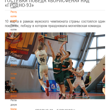
ГОСТЕВАЯ ПОБЕДА «БОРИСФЕНА» НАД
Тренерский
«ГРОДНО-93»
совет
Республиканская
коллегия
10 марта в рамках мужского чемпионата страны состоялся один
судей
поединок, победу в котором праздновала могилёвская команда.
Республиканская
коллегия
судей
Контакты
Контакты
Контакты
федерации
Контакты
федерации
Документы
Документы
Устав
БФБ
Устав
БФБ
Регламентирующие
документы
Регламентирующие
документы
Материалы