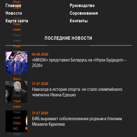
Мужские
Главная
Руководство
сборные
Новости
Соревнования
Мужские
сборные
Карта сайта
Контакты
Национальная
команда
Национальная
ПОСЛЕДНИЕ
НОВОСТИ
команда
Национальная
команда
04.08.2026
(история)
«MINSK» представил Беларусь на «Играх Будущего –
Национальная
2026»
команда
(история)
Женские
31.07.2026
сборные
Навсегда в истории спорта: не стало олимпийского
Женские
чемпиона Ивана Едешко
сборные
Национальная
команда
Национальная
31.07.2026
команда
БФБ выражает соболезнования родным и близким
Сборные
Михаила Курилика
3х3
Сборные