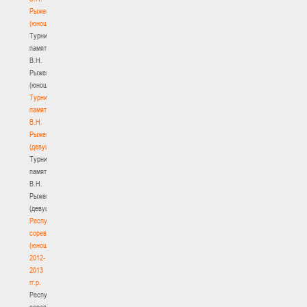
Рыженкова
(юноши)
Турнир
памяти
В.Н.
Рыженкова
(юноши)
Турнир
памяти
В.Н.
Рыженкова
(девушки)
Турнир
памяти
В.Н.
Рыженкова
(девушки)
Республиканские
соревнования
(юноши)
2012-
2013
гг.р.
Республиканские
соревнования