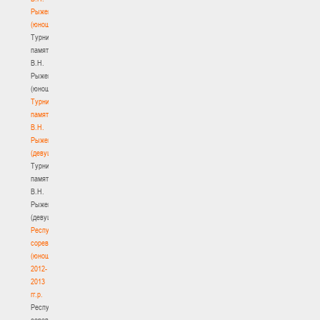
Рыженкова
(юноши)
Турнир
памяти
В.Н.
Рыженкова
(юноши)
Турнир
памяти
В.Н.
Рыженкова
(девушки)
Турнир
памяти
В.Н.
Рыженкова
(девушки)
Республиканские
соревнования
(юноши)
2012-
2013
гг.р.
Республиканские
соревнования