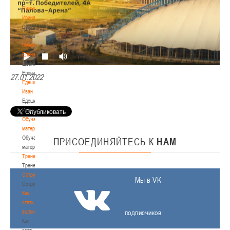
Сумникова
Ирина
Сумникова
Ирина
Швайбович
Елена
Швайбович
Елена
27.01.2022
Едешко
Иван
Едешко
Иван
Обучающие
материалы
Обучающие
ПРИСОЕДИНЯЙТЕСЬ
К
НАМ
материалы
Тренерам
Тренерам
Сотрудничество
Мы в VK
Сотрудничество
Как
стать
волонтером
подписчиков
Как
стать