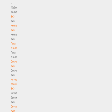
-
"Кубок
Халипского"
3x3
3x3
Чемпионат
3х3
Чемпионат
3х3
Лига
"Палова"
Лига
"Палова"
Документы
3х3
Документы
3х3
История
баскетбола
3х3
История
баскетбола
3х3
Детская
лига