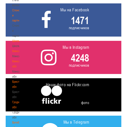
волонтером
Мы на Facebook
Спонсоры
и
1471
партнеры
Спонсоры
подписчиков
и
партнеры
Школы
Школы
Мы в Instagram
Минск
4248
Минск
Минская
подписчиков
обл
Минская
обл
Брестская
Наши фото на Flickr.com
обл
Брестская
обл
Гродненская
фото
обл
Гродненская
обл
Мы в Telegram
Витебская