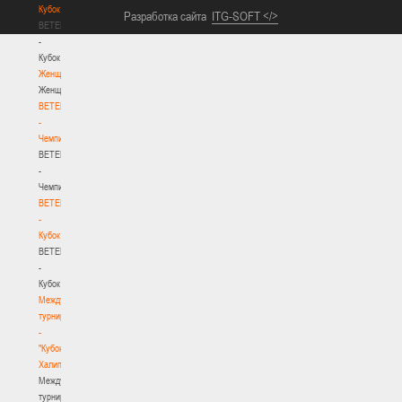
Кубок
Разработка сайта
ITG-SOFT </>
BETERA
-
Кубок
Женщины
Женщины
BETERA
-
Чемпионат
BETERA
-
Чемпионат
BETERA
-
Кубок
BETERA
-
Кубок
Международный
турнир
-
"Кубок
Халипского"
Международный
турнир