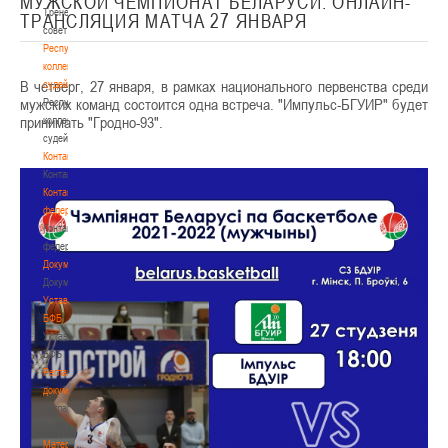
МУЖСКОЙ ЧЕМПИОНАТ БЕЛАРУСИ. ОНЛАЙН-
Тренерский
ТРАНСЛЯЦИЯ МАТЧА 27 ЯНВАРЯ
совет
Республиканская
коллегия
В четверг, 27 января, в рамках национального первенства среди
судей
мужских команд состоится одна встреча. "Импульс-БГУИР" будет
Республиканская
принимать "Гродно-93".
коллегия
судей
Контакты
Контакты
Контакты
федерации
Контакты
федерации
Документы
Документы
Устав
БФБ
Устав
БФБ
Регламентирующие
документы
Регламентирующие
документы
Материалы