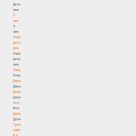
Детская
лига
О
лиге
О
лиге
Новости
детской
лиги
Новости
детской
лиги
Юноши
Юноши
Девушки
Девушки
Документы
Документы
Фото
Фото
Другие
Другие
Турнир
памяти
В.Н.