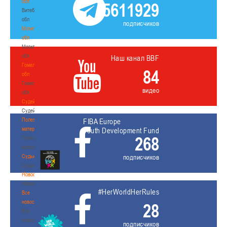
обл
5611929
Витебская
обл
подписчиков
Могилевская
обл
Могилевская
обл
Наш канал BBF
Гомельская
84
обл
Гомельская
видео
обл
Судейство
Судейство
Полезные
FIBA Europe
материалы
Youth Development Fund
268
Полезные
материалы
Судьи
подписчиков
Судьи
Новости
Новости
#HerWorldHerRules
Все
новости
28
Все
новости
подписчиков