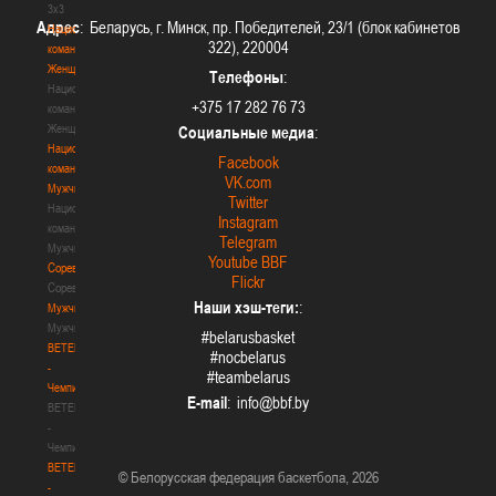
3х3
Адрес
: Беларусь, г. Минск, пр. Победителей, 23/1 (блок кабинетов
Национальная
322), 220004
команда.
Женщины
Телефоны
:
Национальная
+375 17 282 76 73
команда.
Женщины
Социальные медиа
:
Национальная
Facebook
команда.
VK.com
Мужчины
Twitter
Национальная
Instagram
команда.
Telegram
Мужчины
Youtube BBF
Соревнования
Flickr
Соревнования
Наши хэш-теги:
:
Мужчины
Мужчины
#belarusbasket
BETERA
#nocbelarus
-
#teambelarus
Чемпионат
E-mail
:
BETERA
-
Чемпионат
BETERA
© Белорусская федерация баскетбола, 2026
-