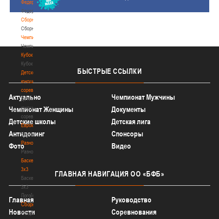
Федерация
Федерация
Сборные
Сборные
Чемпионат
Чемпионат
Кубок
Кубок
БЫСТРЫЕ
ССЫЛКИ
Детско-
юношеские
соревнования
Актуально
Чемпионат Мужчины
Детско-
юношеские
Чемпионат Женщины
Документы
соревнования
Детские школы
Детская лига
Еврокубки
Антидопинг
Спонсоры
Еврокубки
Разное
Фото
Видео
Разное
Баскетбол
3х3
ГЛАВНАЯ
НАВИГАЦИЯ ОО «БФБ»
Баскетбол
3х3
Лого[modid=121]
Главная
Руководство
Сборные
Новости
Соревнования
Сборные