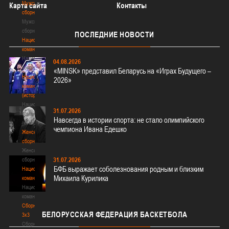
Мужские
Карта сайта
Контакты
сборные
Мужские
сборные
ПОСЛЕДНИЕ
НОВОСТИ
Национальная
команда
Национальная
04.08.2026
команда
«MINSK» представил Беларусь на «Играх Будущего –
Национальная
2026»
команда
(история)
Национальная
31.07.2026
команда
Навсегда в истории спорта: не стало олимпийского
(история)
чемпиона Ивана Едешко
Женские
сборные
Женские
31.07.2026
сборные
БФБ выражает соболезнования родным и близким
Национальная
Михаила Курилика
команда
Национальная
команда
Сборные
БЕЛОРУССКАЯ
ФЕДЕРАЦИЯ БАСКЕТБОЛА
3х3
Сборные