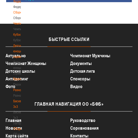
Федерация
Федерация
Сборные
Сборные
Чемпионат
Чемпионат
Кубок
БЫСТРЫЕ
ССЫЛКИ
Кубок
Детско-
юношеские
Актуально
Чемпионат Мужчины
соревнования
Детско-
Чемпионат Женщины
Документы
юношеские
Детские школы
Детская лига
соревнования
Антидопинг
Спонсоры
Еврокубки
Еврокубки
Фото
Видео
Разное
Разное
Баскетбол
ГЛАВНАЯ
НАВИГАЦИЯ ОО «БФБ»
3х3
Баскетбол
3х3
Главная
Руководство
Лого[modid=121]
Новости
Соревнования
Сборные
Сборные
Карта сайта
Контакты