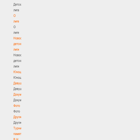
Детская
лига
О
лиге
О
лиге
Новости
детской
лиги
Новости
детской
лиги
Юноши
Юноши
Девушки
Девушки
Документы
Документы
Фото
Фото
Другие
Другие
Турнир
памяти
В.Н.