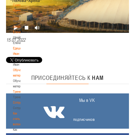
Сумникова
Ирина
Сумникова
Ирина
Швайбович
Елена
Швайбович
15.01.2022
Елена
Едешко
Иван
Едешко
Иван
Обучающие
материалы
ПРИСОЕДИНЯЙТЕСЬ
К
НАМ
Обучающие
материалы
Тренерам
Тренерам
Мы в VK
Сотрудничество
Сотрудничество
Как
стать
подписчиков
волонтером
Как
стать