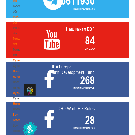
5611930
обл
Витебская
подписчиков
обл
Могилевская
обл
Могилевская
Наш канал BBF
обл
84
Гомельская
обл
видео
Гомельская
обл
Судейство
Судейство
FIBA Europe
Полезные
Youth Development Fund
268
материалы
Полезные
материалы
подписчиков
Судьи
Судьи
Новости
#HerWorldHerRules
Новости
Все
28
новости
Все
подписчиков
новости