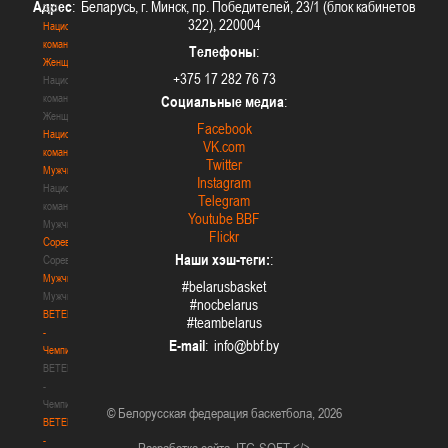
Адрес
: Беларусь, г. Минск, пр. Победителей, 23/1 (блок кабинетов
3х3
322), 220004
Национальная
команда.
Телефоны
:
Женщины
+375 17 282 76 73
Национальная
команда.
Социальные медиа
:
Женщины
Facebook
Национальная
VK.com
команда.
Twitter
Мужчины
Instagram
Национальная
Telegram
команда.
Youtube BBF
Мужчины
Flickr
Соревнования
Наши хэш-теги:
:
Соревнования
Мужчины
#belarusbasket
Мужчины
#nocbelarus
BETERA
#teambelarus
-
E-mail
:
Чемпионат
BETERA
-
Чемпионат
© Белорусская федерация баскетбола, 2026
BETERA
-
Разработка сайта
ITG-SOFT </>