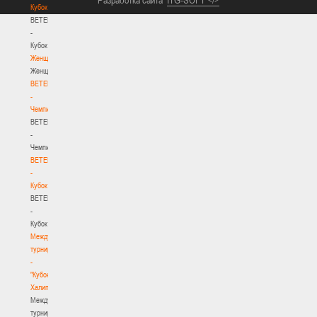
Кубок
BETERA
-
Кубок
Женщины
Женщины
BETERA
-
Чемпионат
BETERA
-
Чемпионат
BETERA
-
Кубок
BETERA
-
Кубок
Международный
турнир
-
"Кубок
Халипского"
Международный
турнир