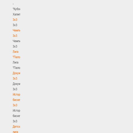
-
"Кубок
Халипского"
3x3
3x3
Чемпионат
3х3
Чемпионат
3х3
Лига
"Палова"
Лига
"Палова"
Документы
3х3
Документы
3х3
История
баскетбола
3х3
История
баскетбола
3х3
Детская
лига