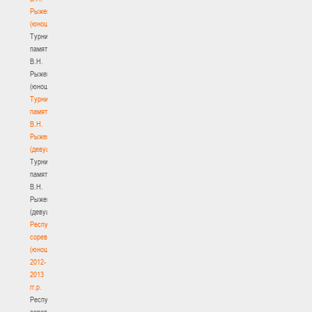
Рыженкова
(юноши)
Турнир
памяти
В.Н.
Рыженкова
(юноши)
Турнир
памяти
В.Н.
Рыженкова
(девушки)
Турнир
памяти
В.Н.
Рыженкова
(девушки)
Республиканские
соревнования
(юноши)
2012-
2013
гг.р.
Республиканские
соревнования