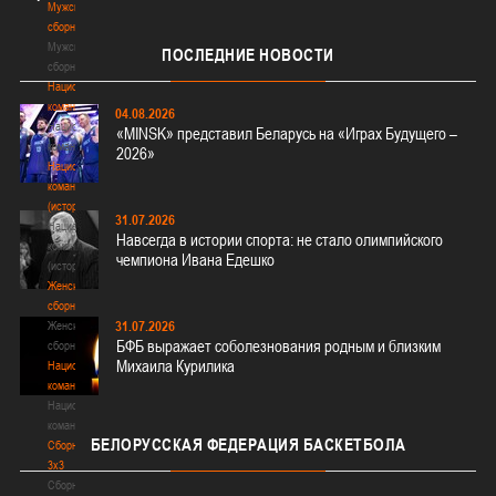
Мужские
сборные
Мужские
ПОСЛЕДНИЕ
НОВОСТИ
сборные
Национальная
команда
04.08.2026
Национальная
«MINSK» представил Беларусь на «Играх Будущего –
команда
2026»
Национальная
команда
(история)
31.07.2026
Национальная
Навсегда в истории спорта: не стало олимпийского
команда
чемпиона Ивана Едешко
(история)
Женские
сборные
31.07.2026
Женские
БФБ выражает соболезнования родным и близким
сборные
Михаила Курилика
Национальная
команда
Национальная
команда
БЕЛОРУССКАЯ
ФЕДЕРАЦИЯ БАСКЕТБОЛА
Сборные
3х3
Сборные