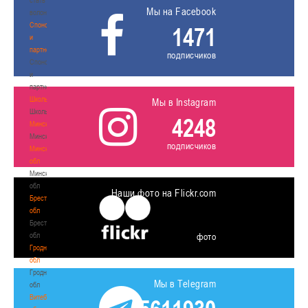
Мы на Facebook
волонтером
Спонсоры
1471
и
партнеры
подписчиков
Спонсоры
и
партнеры
Школы
Мы в Instagram
Школы
4248
Минск
Минск
подписчиков
Минская
обл
Минская
обл
Наши фото на Flickr.com
Брестская
обл
Брестская
обл
фото
Гродненская
обл
Гродненская
Мы в Telegram
обл
Витебская