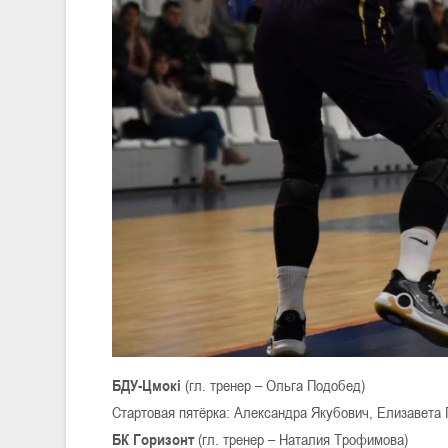
БДУ-Цмокі
(гл. тренер – Ольга Подобед)
Стартовая пятёрка: Александра Якубович, Елизавета
БК Горизонт
(гл. тренер – Наталия Трофимова)