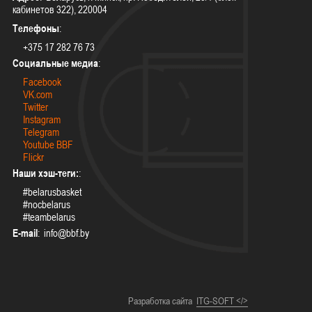
кабинетов 322), 220004
Телефоны
:
+375 17 282 76 73
Социальные медиа
:
Facebook
VK.com
Twitter
Instagram
Telegram
Youtube BBF
Flickr
Наши хэш-теги:
:
#belarusbasket
#nocbelarus
#teambelarus
E-mail
:
Разработка сайта
ITG-SOFT </>