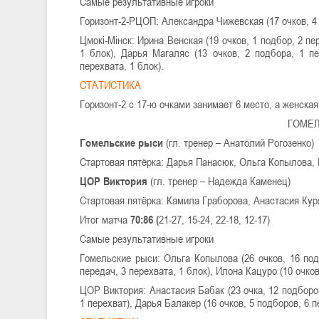
Самые результативные игроки
Горизонт-2-РЦОП: Александра Чижевская (17 очков, 4 
Цмокі-Мінск: Ирина Венская (19 очков, 1 подбор, 2 пе
1 блок), Дарья Магаляс (13 очков, 2 подбора, 1 пе
перехвата, 1 блок).
СТАТИСТИКА
Горизонт-2 с 17-ю очками занимает 6 место, а женская
ГОМЕЛ
Гомельские рыси
(гл. тренер – Анатолий Рогозенко)
Стартовая пятёрка: Дарья Панасюк, Ольга Копылова,
ЦОР Виктория
(гл. тренер – Надежда Каменец)
Стартовая пятёрка: Камила Граборова, Анастасия Кур
Итог матча
70:86 (
21-27, 15-24, 22-18, 12-17)
Самые результативные игроки
Гомельские рыси: Ольга Копылова (26 очков, 16 подб
передач, 3 перехвата, 1 блок), Илона Кацуро (10 очков
ЦОР Виктория: Анастасия Бабак (23 очка, 12 подборов
1 перехват), Дарья Балакер (16 очков, 5 подборов, 6 п