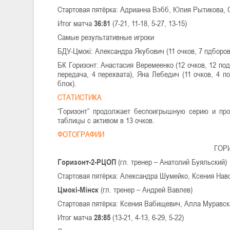
Стартовая пятёрка: Адрианна Вэбб, Юлия Рытикова, О
Итог матча
36:81
(7-21, 11-18, 5-27, 13-15)
Самые результативные игроки
БДУ-Цмокі: Александра Якубович (11 очков, 7 пдборов,
БК Горизонт: Анастасия Веремеенко (12 очков, 12 подб
передача, 4 перехвата), Яна Лебедич (11 очков, 4 п
блок).
СТАТИСТИКА
“Горизонт” продолжает беспоигрышную серию и про
таблицы с активом в 13 очков.
ФОТОГРАФИИ
ГОРИ
Горизонт-2-РЦОП
(гл. тренер – Анатолий Буяльский)
Стартовая пятёрка: Александра Шумейко, Ксения Нав
Цмокі-Мінск
(гл. тренер – Андрей Вавлев)
Стартовая пятёрка: Ксения Вабищевич, Алла Муравск
Итог матча
28:85
(13-21, 4-13, 6-29, 5-22)