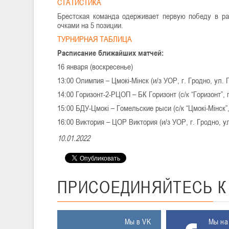
СТАТИСТИКА
Брестская команда одерживает первую победу в ра
очками на 5 позиции.
ТУРНИРНАЯ ТАБЛИЦА
Расписание ближайших матчей:
16 января (воскресенье)
13:00 Олимпия – Цмокі-Мінск (и/з УОР, г. Гродно, ул. 
14:00 Горизонт-2-РЦОП – БК Горизонт (с/к “Горизонт”, 
15:00 БДУ-Цмокі – Гомельские рыси (с/к “Цмокі-Мінск”,
16:00 Виктория – ЦОР Виктория (и/з УОР, г. Гродно, ул
10.01.2022
ПРИСОЕДИНЯЙТЕСЬ
Мы в VK
Мы на