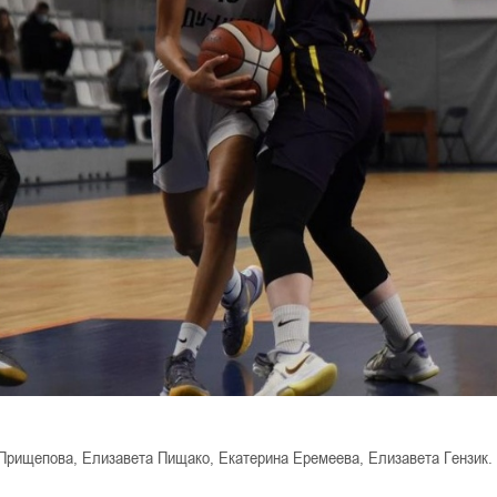
 Прищепова, Елизавета Пищако, Екатерина Еремеева, Елизавета Гензик.