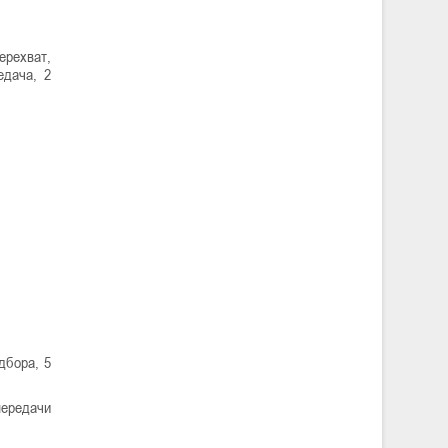
перехват,
едача, 2
дбора, 5
передачи