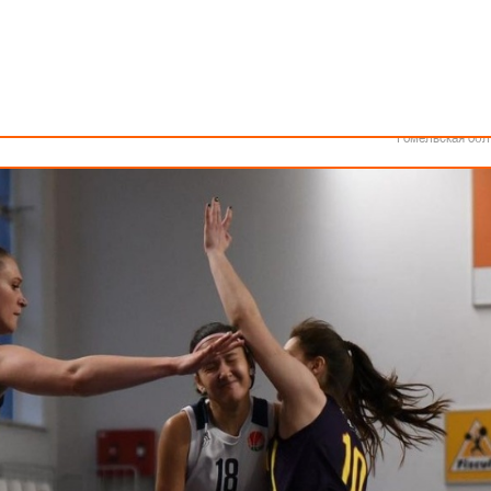
Как стать волонтером
Минск
Спонсоры и партнеры
Минская обл
Брестская обл
Гродненская об
Витебская обл
ских команд состоялось 3 матча.
Могилевская об
ДУ-ЦМОКІ – БК ГОРИЗОНТ
Гомельская обл