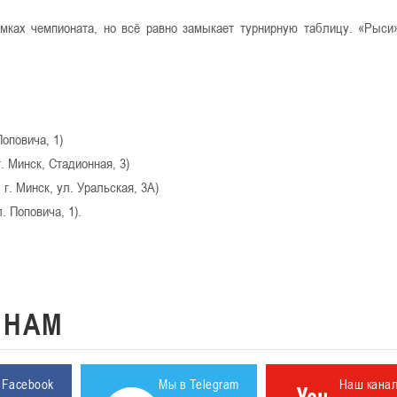
мках чемпионата, но всё равно замыкает турнирную таблицу. «Рыси
Поповича, 1)
г. Минск, Стадионная, 3)
 г. Минск, ул. Уральская, 3А)
. Поповича, 1).
К
НАМ
 Facebook
Мы в Telegram
Наш кана