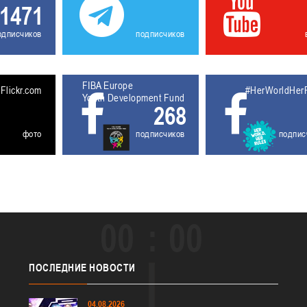
1471
одписчиков
подписчиков
FIBA Europe
5611931
Flickr.com
#HerWorldHer
Youth Development Fund
268
фото
подписчиков
подпис
00
00
ПОСЛЕДНИЕ
НОВОСТИ
04.08.2026