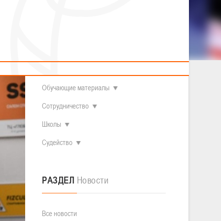
2014 гг.р.
Полезные материалы
Товарищеские игры (девушки)
О федерации
Судьи
ОДМ 2008-2009 гг.р. (девушки)
ОДМ 2008-2009 гг.р. (юноши)
Контакты
л
Первенство 2010-2011 гг.р. (юноши)
Первенство 2011-2012 гг.р. (юноши)
Документы
л
Первенство 2012-2013 гг.р. (юноши)
Наши чемпионы
Обучающие материалы
Сотрудничество
Школы
Судейство
РАЗДЕЛ
Новости
Все новости