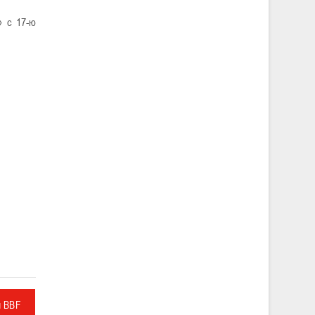
» с 17-ю
л BBF