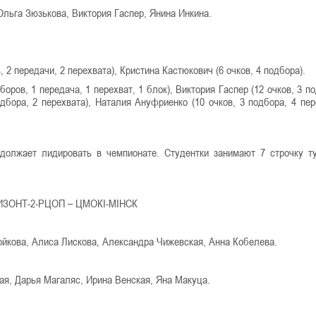
льга Зюзькова, Виктория Гаспер, Янина Инкина.
 2 передачи, 2 перехвата), Кристина Кастюкович (6 очков, 4 подбора).
оров, 1 передача, 1 перехват, 1 блок), Виктория Гаспер (12 очков, 3 по
одбора, 2 перехвата), Наталия Ануфриенко (10 очков, 3 подбора, 4 пер
должает лидировать в чемпионате. Студентки занимают 7 строчку т
ЗОНТ-2-РЦОП – ЦМОКІ-МІНСК
ойкова, Алиса Лискова, Александра Чижевская, Анна Кобелева.
ая, Дарья Магаляс, Ирина Венская, Яна Макуца.