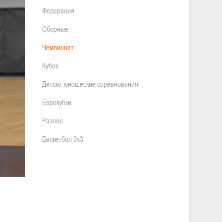
Федерация
Сборные
Чемпионат
Кубок
Детско-юношеские соревнования
Еврокубки
Разное
Баскетбол 3х3