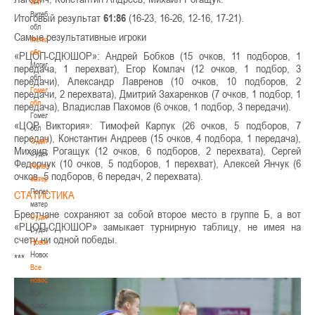
обл
Витебская
Итоговый результат
61:86
(16-23, 16-26, 12-16, 17-21).
обл
Самые результативные игроки
Могилевская
обл
«РЦОП-СДЮШОР»: Андрей Бобков (15 очков, 11 подборов, 1
Могилевская
передача, 1 перехват), Егор Комлач (12 очков, 1 подбор, 3
обл
передачи), Александр Лавренов (10 очков, 10 подборов, 2
Гомельская
передачи, 2 перехвата), Дмитрий Захаренков (7 очков, 1 подбор, 1
обл
передача), Владислав Пахомов (6 очков, 1 подбор, 3 передачи).
Гомельская
«ЦОР Виктория»: Тимофей Карпук (26 очков, 5 подборов, 7
обл
передач), Константин Андреев (15 очков, 4 подбора, 1 передача),
Судейство
Михаил Рогащук (12 очков, 6 подборов, 2 перехвата), Сергей
Судейство
Федорчук (10 очков, 5 подборов, 1 перехват), Алексей Янчук (6
Полезные
очков, 5 подборов, 6 передач, 2 перехвата).
материалы
Полезные
СТАТИСТИКА
материалы
Брестчане сохраняют за собой второе место в группе Б, а вот
Судьи
«РЦОП-СДЮШОР» замыкает турнирную таблицу, не имея на
Судьи
счету ни одной победы.
Новости
Новости
***
Все
новости
Все
новости