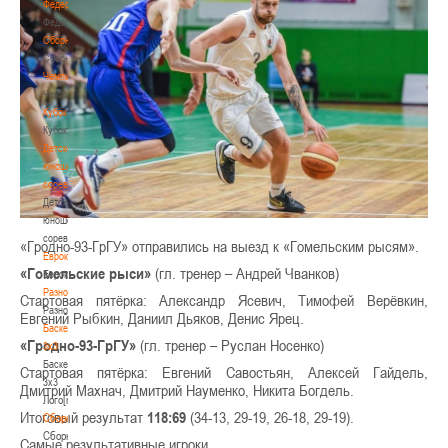
Федерация
Федерация
Сборные
Сборные
Чемпионат
Чемпионат
Кубок
Кубок
Детско-
юношеские
соревнования
Детско-
юношеские
соревнования
«Гродно-93-ГрГУ» отправились на выезд к «Гомельским рысям».
Еврокубки
«Гомельские рыси»
(гл. тренер – Андрей Чванков)
Еврокубки
Разное
Стартовая пятёрка: Александр Ясевич, Тимофей Верёвкин,
Разное
Евгений Рыбкин, Даниил Дьяков, Денис Ярец.
Баскетбол
«Гродно-93-ГрГУ»
(гл. тренер – Руслан Носенко)
3х3
Баскетбол
Стартовая пятёрка: Евгений Савостьян, Алексей Гайдель,
3х3
Дмитрий Махнач, Дмитрий Науменко, Никита Богдель.
Лого[modid=121]
Итоговый результат
118:69
(34-13, 29-19, 26-18, 29-19).
Сборные
Сборные
Самые результативные игроки