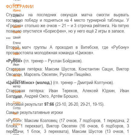
Сумникова
ФОТОГРАФИИ
Ирина
Студенты на последних секундах матча смогли вырвать
Сумникова
гостевую победу и подняться на 4 место турнирной таблицы. У
Ирина
«Гродно» столько же очков – 21 – и 3 строчка рейтинга. На пятую
Швайбович
позицию опустился «Борисфен», но у него ещё 2 игры в запасе.
Елена
Швайбович
***
Елена
Второй матч группы А проходил в Витебске, где «Рубону»
Едешко
противостояла молодёжная команда «Цмоков».
Иван
Едешко
«Рубон»
(гл. тренер – Руслан Бойдаков).
Иван
Стартовая пятёрка: Максим Шустов, Константин Сацук, Виктор
Обучающие
Овсепян, Марсель Овсепян, Руслан Пищейко.
материалы
Обучающие
«Цмокі-Мінск» (молод.)
(гл. тренер – Дмитрий Колтунов).
материалы
Стартовая пятёрка: Иван Терехов, Алексей Юдкин, Иван
Тренерам
Балдуев, Андрей Ожго, Артём Брошко.
Тренерам
Сотрудничество
Итоговый результат
97:66
(23-10, 26-20, 29-21, 19-15).
Сотрудничество
Самые результативные игроки
Как
стать
«Рубон»: Максим Козловец (17 очков, 7 подборов, 1 передача, 2
волонтером
блока, 1 перехват), Виктор Овсепян (16 очков, 6 подборов, 3
Как
передачи, 1 блок, 3 перехвата), Максим Шустов (13 очков, 1
стать