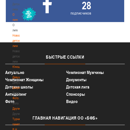
28
Детская
лига
подписчиков
О
лиге
О
лиге
Новости
детской
лиги
Новости
детской
БЫСТРЫЕ
ССЫЛКИ
лиги
Юноши
Актуально
Чемпионат Мужчины
Юноши
Девушки
Чемпионат Женщины
Документы
Девушки
Детские школы
Детская лига
Документы
Документы
Антидопинг
Спонсоры
Фото
Фото
Видео
Фото
Другие
Другие
ГЛАВНАЯ
НАВИГАЦИЯ ОО «БФБ»
Турнир
памяти
В.Н.