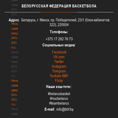
(юноши)
БЕЛОРУССКАЯ
ФЕДЕРАЦИЯ БАСКЕТБОЛА
2012-
2013
гг.р.
Адрес
: Беларусь, г. Минск, пр. Победителей, 23/1 (блок кабинетов
Республиканские
322), 220004
соревнования
Телефоны
:
(юноши)
2013-
+375 17 282 76 73
2014
Социальные медиа
:
гг.р.
Facebook
Республиканские
VK.com
соревнования
Twitter
(юноши)
Instagram
2013-
Telegram
2014
Youtube BBF
гг.р.
Flickr
Республиканские
соревнования
Наши хэш-теги:
:
(девушки)
#belarusbasket
2012-
#nocbelarus
2013
#teambelarus
гг.р.
E-mail
:
Республиканские
соревнования