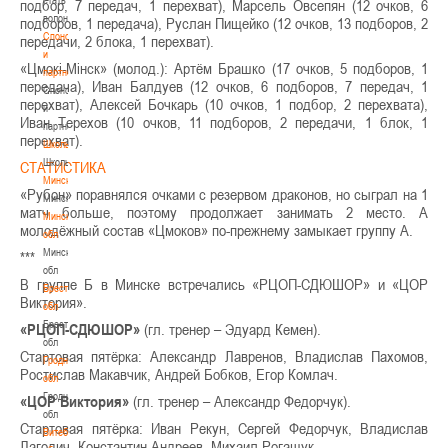
подбор, 7 передач, 1 перехват), Марсель Овсепян (12 очков, 6
волонтером
подборов, 1 передача), Руслан Пищейко (12 очков, 13 подборов, 2
Спонсоры
передачи, 2 блока, 1 перехват).
и
«Цмокі-Мінск» (молод.): Артём Брашко (17 очков, 5 подборов, 1
партнеры
передача), Иван Балдуев (12 очков, 6 подборов, 7 передач, 1
Спонсоры
перехват), Алексей Бочкарь (10 очков, 1 подбор, 2 перехвата),
и
Иван Терехов (10 очков, 11 подборов, 2 передачи, 1 блок, 1
партнеры
перехват).
Школы
Школы
СТАТИСТИКА
Минск
«Рубон» поравнялся очками с резервом драконов, но сыграл на 1
Минск
матч больше, поэтому продолжает занимать 2 место. А
Минская
молодёжный состав «Цмоков» по-прежнему замыкает группу А.
обл
Минская
***
обл
В группе Б в Минске встречались «РЦОП-СДЮШОР» и «ЦОР
Брестская
Виктория».
обл
Брестская
«РЦОП-СДЮШОР»
(гл. тренер – Эдуард Кемен).
обл
Стартовая пятёрка: Александр Лавренов, Владислав Пахомов,
Гродненская
Ростислав Макавчик, Андрей Бобков, Егор Комлач.
обл
Гродненская
«ЦОР Виктория»
(гл. тренер – Александр Федорчук).
обл
Стартовая пятёрка: Иван Рекун, Сергей Федорчук, Владислав
Витебская
Лагодич, Константин Андреев, Михаил Рогащук.