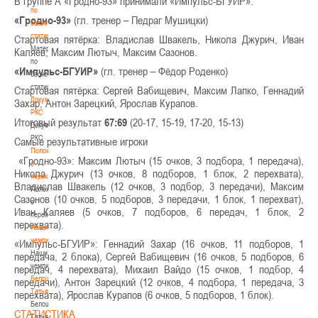
В группе А «Гродно-93» принимали «Импульс-БГУИР».
по
«Гродно-93»
(гл. тренер – Педраг Мушицки)
баскетбольной
статистике
Стартовая пятёрка: Владислав Швакель, Никола Джурич, Иван
Материалы
Каляев, Максим Лютыч, Максим Сазонов.
по
«Импульс-БГУИР»
(гл. тренер – Фёдор Роденко)
баскетбольной
статистике
Стартовая пятёрка: Сергей Вабищевич, Максим Лапко, Геннадий
Документы
Захар, Антон Зарецкий, Ярослав Курапов.
РКС
Итоговый результат
67:69
(20-17, 15-19, 17-20, 15-13)
Документы
РКС
Самые результативные игроки
Положение
«Гродно-93»: Максим Лютыч (15 очков, 3 подбора, 1 передача),
о
Никола Джурич (13 очков, 8 подборов, 1 блок, 2 перехвата),
переходах
Владислав Швакель (12 очков, 3 подбор, 3 передачи), Максим
Положение
Сазонов (10 очков, 5 подборов, 3 передачи, 1 блок, 1 перехват),
о
Иван Каляев (5 очков, 7 подборов, 6 передач, 1 блок, 2
переходах
перехвата).
Наши
чемпионы
«Импульс-БГУИР»: Геннадий Захар (16 очков, 11 подборов, 1
Наши
передача, 2 блока), Сергей Вабищевич (16 очков, 5 подборов, 6
чемпионы
передач, 4 перехвата), Михаил Вайдо (15 очков, 1 подбор, 4
Белошапко
передачи), Антон Зарецкий (12 очков, 4 подбора, 1 передача, 3
Татьяна
перехвата), Ярослав Курапов (6 очков, 5 подборов, 1 блок).
Белошапко
СТАТИСТИКА
Татьяна