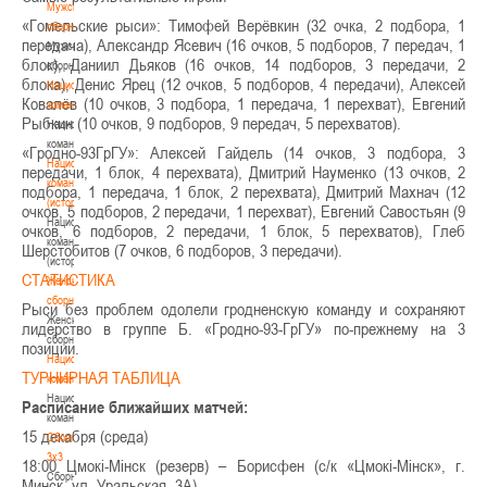
Мужские
«Гомельские рыси»: Тимофей Верёвкин (32 очка, 2 подбора, 1
сборные
передача), Александр Ясевич (16 очков, 5 подборов, 7 передач, 1
Мужские
блок), Даниил Дьяков (16 очков, 14 подборов, 3 передачи, 2
сборные
блока), Денис Ярец (12 очков, 5 подборов, 4 передачи), Алексей
Национальная
Ковалёв (10 очков, 3 подбора, 1 передача, 1 перехват), Евгений
команда
Рыбкин (10 очков, 9 подборов, 9 передач, 5 перехватов).
Национальная
команда
«Гродно-93ГрГУ»: Алексей Гайдель (14 очков, 3 подбора, 3
Национальная
передачи, 1 блок, 4 перехвата), Дмитрий Науменко (13 очков, 2
команда
подбора, 1 передача, 1 блок, 2 перехвата), Дмитрий Махнач (12
(история)
очков, 5 подборов, 2 передачи, 1 перехват), Евгений Савостьян (9
Национальная
очков, 6 подборов, 2 передачи, 1 блок, 5 перехватов), Глеб
команда
Шерстобитов (7 очков, 6 подборов, 3 передачи).
(история)
СТАТИСТИКА
Женские
сборные
Рыси без проблем одолели гродненскую команду и сохраняют
Женские
лидерство в группе Б. «Гродно-93-ГрГУ» по-прежнему на 3
сборные
позиции.
Национальная
ТУРНИРНАЯ ТАБЛИЦА
команда
Национальная
Расписание ближайших матчей:
команда
15 декабря (среда)
Сборные
3х3
18:00 Цмокі-Мінск (резерв) – Борисфен (с/к «Цмокі-Мінск», г.
Сборные
Минск, ул. Уральская, 3А)