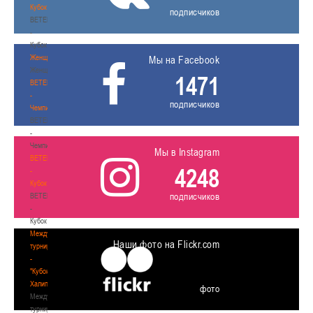
Кубок
подписчиков
BETERA
-
Кубок
Женщины
Мы на Facebook
Женщины
1471
BETERA
-
подписчиков
Чемпионат
BETERA
-
Чемпионат
Мы в Instagram
BETERA
4248
-
Кубок
подписчиков
BETERA
-
Кубок
Международный
Наши фото на Flickr.com
турнир
-
"Кубок
Халипского"
фото
Международный
турнир