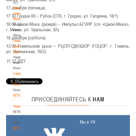
3х3
17 декабря (пятница)
Национальная
команда.
17:30 Гродно-93 – Рубон (СТК, г. Гродно, ул. Гагарина, 18/1)
Женщины
18:00 Цмокі-Мінск (резерв) – Импульс-БГУИР (с/к «Цмокі-Мінск»,
Национальная
г. Минск, ул. Уральская, 3А)
команда.
Женщины
18 декабря (суббота)
Национальная
13:00 Гомельские рыси – РЦОП-СДЮШОР (ГОЦОР, г. Гомель,
команда.
ул. Ирининская, 16/2).
Мужчины
Национальная
11.12.2021
команда.
Мужчины
Соревнования
Соревнования
Мужчины
Мужчины
BETERA
ПРИСОЕДИНЯЙТЕСЬ
К
НАМ
-
Чемпионат
BETERA
-
Мы в VK
Чемпионат
BETERA
-