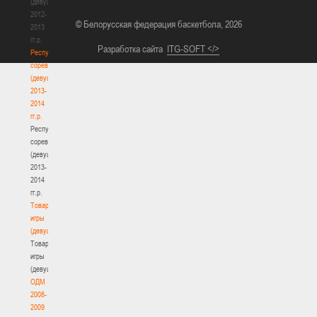
(девушки)
2012-
© Белорусская федерация баскетбола, 2026
2013
гг.р.
Разработка сайта
ITG-SOFT </>
Республиканские
соревнования
(девушки)
2013-
2014
гг.р.
Республиканские
соревнования
(девушки)
2013-
2014
гг.р.
Товарищеские
игры
(девушки)
Товарищеские
игры
(девушки)
ОДМ
2008-
2009