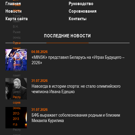
Главная
Руководство
Рыженкова
(юноши)
Новости
Соревнования
Турнир
Карта сайта
Контакты
памяти
В.Н.
Рыженкова
ПОСЛЕДНИЕ
НОВОСТИ
(юноши)
Турнир
памяти
04.08.2026
В.Н.
«MINSK» представил Беларусь на «Играх Будущего –
Рыженкова
2026»
(девушки)
Турнир
памяти
31.07.2026
В.Н.
Навсегда в истории спорта: не стало олимпийского
Рыженкова
чемпиона Ивана Едешко
(девушки)
Республиканские
соревнования
(юноши)
31.07.2026
2012-
БФБ выражает соболезнования родным и близким
2013
Михаила Курилика
гг.р.
Республиканские
соревнования