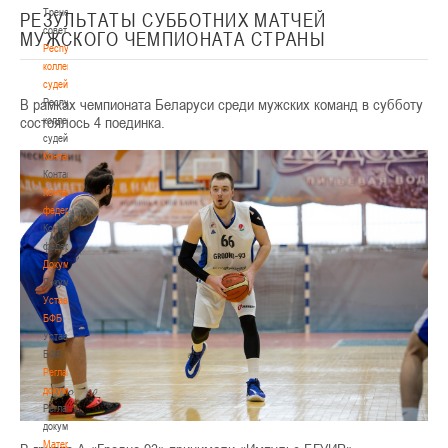
Тренерский
РЕЗУЛЬТАТЫ СУББОТНИХ МАТЧЕЙ
совет
МУЖСКОГО ЧЕМПИОНАТА СТРАНЫ
Республиканская
коллегия
судей
В рамках чемпионата Беларуси среди мужских команд в субботу
Республиканская
состоялось 4 поединка.
коллегия
судей
Контакты
Контакты
Контакты
федерации
Контакты
федерации
Документы
Документы
Устав
БФБ
Устав
БФБ
Регламентирующие
документы
Регламентирующие
документы
Материалы