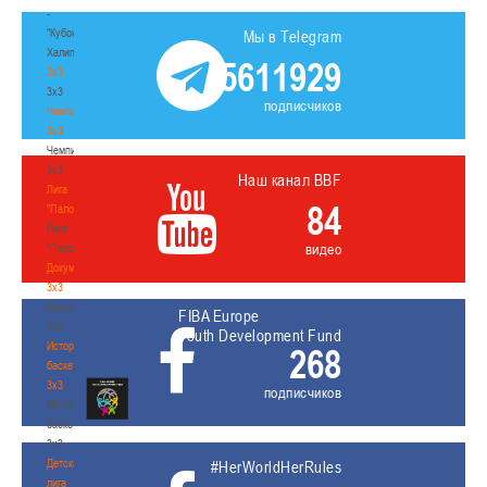
-
"Кубок
Мы в Telegram
Халипского"
5611929
3x3
3x3
подписчиков
Чемпионат
3х3
Чемпионат
3х3
Наш канал BBF
Лига
84
"Палова"
Лига
видео
"Палова"
Документы
3х3
Документы
FIBA Europe
3х3
Youth Development Fund
История
268
баскетбола
3х3
подписчиков
История
баскетбола
3х3
Детская
#HerWorldHerRules
лига