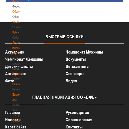
Федерация
Федерация
Сборные
Сборные
Чемпионат
Чемпионат
Кубок
БЫСТРЫЕ
ССЫЛКИ
Кубок
Детско-
юношеские
Актуально
Чемпионат Мужчины
соревнования
Детско-
Чемпионат Женщины
Документы
юношеские
Детские школы
Детская лига
соревнования
Антидопинг
Спонсоры
Еврокубки
Еврокубки
Фото
Видео
Разное
Разное
Баскетбол
ГЛАВНАЯ
НАВИГАЦИЯ ОО «БФБ»
3х3
Баскетбол
3х3
Главная
Руководство
Лого[modid=121]
Новости
Соревнования
Сборные
Сборные
Карта сайта
Контакты