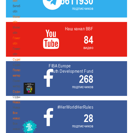
5611930
обл
Витебская
подписчиков
обл
Могилевская
обл
Могилевская
Наш канал BBF
обл
84
Гомельская
обл
видео
Гомельская
обл
Судейство
Судейство
FIBA Europe
Полезные
Youth Development Fund
268
материалы
Полезные
материалы
подписчиков
Судьи
Судьи
Новости
#HerWorldHerRules
Новости
Все
28
новости
Все
подписчиков
новости