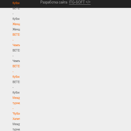
Разработка сайта
ITG-SOFT </>
Кубок
BETERA
-
Кубок
Женщины
Женщины
BETERA
-
Чемпионат
BETERA
-
Чемпионат
BETERA
-
Кубок
BETERA
-
Кубок
Международный
турнир
-
"Кубок
Халипского"
Международный
турнир