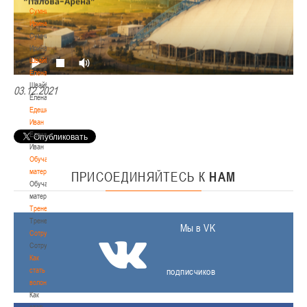
Сумникова
Ирина
Сумникова
Ирина
Швайбович
Елена
Швайбович
03.12.2021
Елена
Едешко
Иван
Едешко
Иван
Обучающие
материалы
ПРИСОЕДИНЯЙТЕСЬ
К
НАМ
Обучающие
материалы
Тренерам
Тренерам
Мы в VK
Сотрудничество
Сотрудничество
Как
стать
подписчиков
волонтером
Как
стать