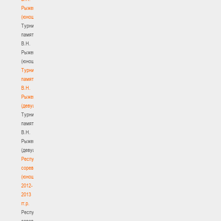
Рыженкова
(юноши)
Турнир
памяти
В.Н.
Рыженкова
(юноши)
Турнир
памяти
В.Н.
Рыженкова
(девушки)
Турнир
памяти
В.Н.
Рыженкова
(девушки)
Республиканские
соревнования
(юноши)
2012-
2013
гг.р.
Республиканские
соревнования