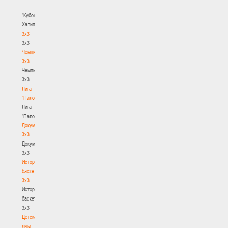
-
"Кубок
Халипского"
3x3
3x3
Чемпионат
3х3
Чемпионат
3х3
Лига
"Палова"
Лига
"Палова"
Документы
3х3
Документы
3х3
История
баскетбола
3х3
История
баскетбола
3х3
Детская
лига