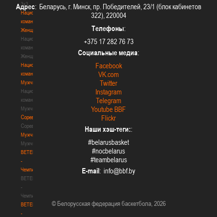
3х3
Адрес
: Беларусь, г. Минск, пр. Победителей, 23/1 (блок кабинетов
Национальная
322), 220004
команда.
Телефоны
:
Женщины
Национальная
+375 17 282 76 73
команда.
Социальные медиа
:
Женщины
Facebook
Национальная
VK.com
команда.
Twitter
Мужчины
Instagram
Национальная
Telegram
команда.
Youtube BBF
Мужчины
Соревнования
Flickr
Соревнования
Наши хэш-теги:
:
Мужчины
#belarusbasket
Мужчины
#nocbelarus
BETERA
#teambelarus
-
Чемпионат
E-mail
:
BETERA
-
Чемпионат
© Белорусская федерация баскетбола, 2026
BETERA
-