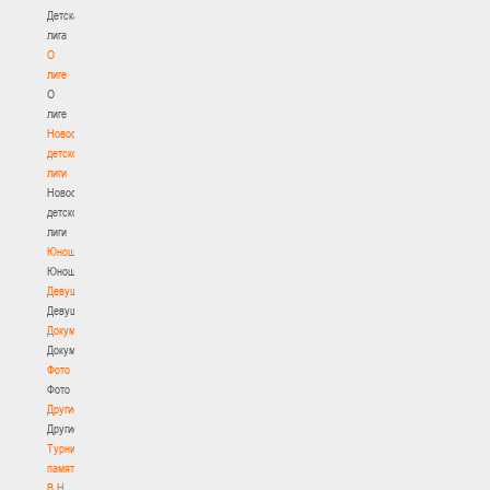
Детская
лига
О
лиге
О
лиге
Новости
детской
лиги
Новости
детской
лиги
Юноши
Юноши
Девушки
Девушки
Документы
Документы
Фото
Фото
Другие
Другие
Турнир
памяти
В.Н.