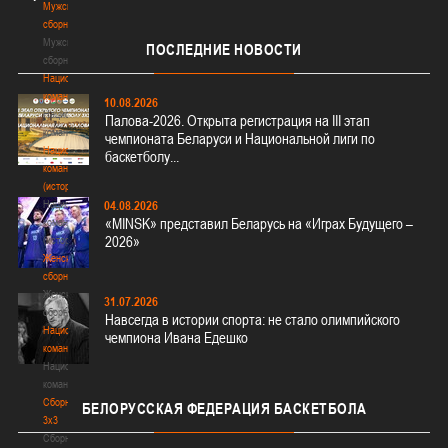
Мужские
сборные
Мужские
ПОСЛЕДНИЕ
НОВОСТИ
сборные
Национальная
команда
10.08.2026
Национальная
Палова-2026. Открыта регистрация на III этап
команда
чемпионата Беларуси и Национальной лиги по
Национальная
баскетболу...
команда
(история)
Национальная
04.08.2026
«MINSK» представил Беларусь на «Играх Будущего –
команда
2026»
(история)
Женские
сборные
Женские
31.07.2026
сборные
Навсегда в истории спорта: не стало олимпийского
Национальная
чемпиона Ивана Едешко
команда
Национальная
команда
Сборные
БЕЛОРУССКАЯ
ФЕДЕРАЦИЯ БАСКЕТБОЛА
3х3
Сборные