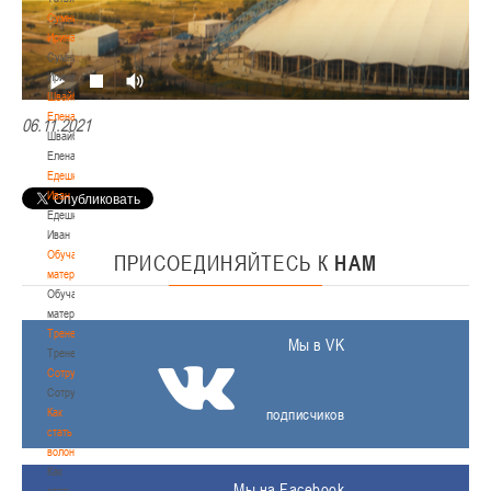
Сумникова
Ирина
Сумникова
Ирина
Швайбович
Елена
06.11.2021
Швайбович
Елена
Едешко
Иван
Едешко
Иван
Обучающие
ПРИСОЕДИНЯЙТЕСЬ
К
НАМ
материалы
Обучающие
материалы
Тренерам
Мы в VK
Тренерам
Сотрудничество
Сотрудничество
Как
подписчиков
стать
волонтером
Как
Мы на Facebook
стать