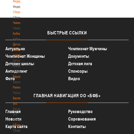
Федерация
Федерация
Сборные
Сборные
Чемпионат
Чемпионат
БЫСТРЫЕ
ССЫЛКИ
Кубок
Кубок
Детско-
Актуально
Чемпионат Мужчины
юношеские
соревнования
Чемпионат Женщины
Документы
Детско-
Детские школы
Детская лига
юношеские
Антидопинг
Спонсоры
соревнования
Еврокубки
Фото
Видео
Еврокубки
Разное
Разное
ГЛАВНАЯ
НАВИГАЦИЯ ОО «БФБ»
Баскетбол
3х3
Баскетбол
Главная
Руководство
3х3
Новости
Соревнования
Лого[modid=121]
Сборные
Карта сайта
Контакты
Сборные