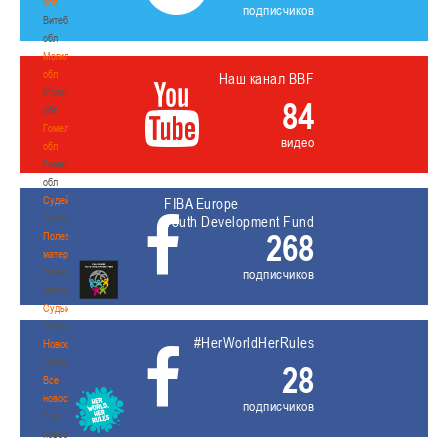
обл
подписчиков
Витебская
обл
Могилевская
обл
Наш канал BBF
Могилевская
84
обл
Гомельская
видео
обл
Гомельская
обл
Судейство
FIBA Europe
Судейство
Youth Development Fund
268
Полезные
материалы
Полезные
подписчиков
материалы
Судьи
Судьи
#HerWorldHerRules
Новости
Новости
28
Все
новости
подписчиков
Все
новости