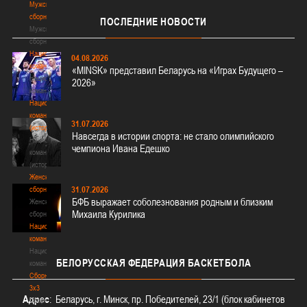
Мужские
сборные
ПОСЛЕДНИЕ
НОВОСТИ
Мужские
сборные
Национальная
04.08.2026
команда
«MINSK» представил Беларусь на «Играх Будущего –
Национальная
2026»
команда
Национальная
команда
31.07.2026
(история)
Навсегда в истории спорта: не стало олимпийского
Национальная
чемпиона Ивана Едешко
команда
(история)
Женские
31.07.2026
сборные
БФБ выражает соболезнования родным и близким
Женские
Михаила Курилика
сборные
Национальная
команда
Национальная
БЕЛОРУССКАЯ
ФЕДЕРАЦИЯ БАСКЕТБОЛА
команда
Сборные
3х3
Адрес
: Беларусь, г. Минск, пр. Победителей, 23/1 (блок кабинетов
Сборные