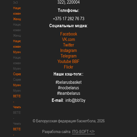
322), 220004
3х3
Национальная
Телефоны
:
команда.
+375 17 282 76 73
Женщины
Национальная
Социальные медиа
:
команда.
Facebook
Женщины
VK.com
Национальная
Twitter
команда.
Instagram
Мужчины
Telegram
Национальная
Youtube BBF
команда.
Flickr
Мужчины
Наши хэш-теги:
:
Соревнования
Соревнования
#belarusbasket
Мужчины
#nocbelarus
Мужчины
#teambelarus
BETERA
E-mail
:
-
Чемпионат
BETERA
-
© Белорусская федерация баскетбола, 2026
Чемпионат
BETERA
Разработка сайта
ITG-SOFT </>
-