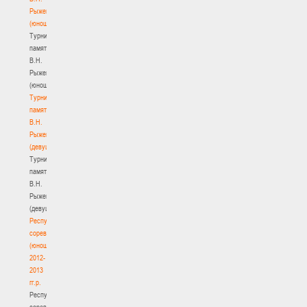
Рыженкова
(юноши)
Турнир
памяти
В.Н.
Рыженкова
(юноши)
Турнир
памяти
В.Н.
Рыженкова
(девушки)
Турнир
памяти
В.Н.
Рыженкова
(девушки)
Республиканские
соревнования
(юноши)
2012-
2013
гг.р.
Республиканские
соревнования