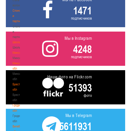
волонтером
1471
Спонсоры
и
подписчиков
партнеры
Спонсоры
и
партнеры
Мы в Instagram
Школы
4248
Школы
Минск
подписчиков
Минск
Минская
обл
Минская
Наши фото на Flickr.com
обл
51393
Брестская
обл
Брестская
фото
обл
Гродненская
обл
Мы в Telegram
Гродненская
обл
5611931
Витебская