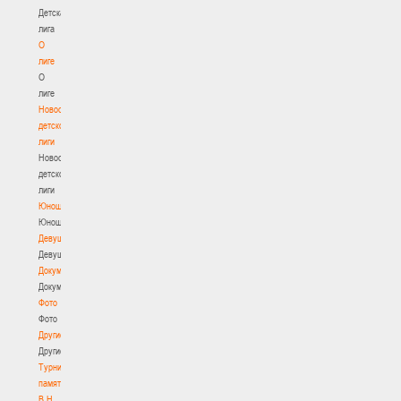
Детская
лига
О
лиге
О
лиге
Новости
детской
лиги
Новости
детской
лиги
Юноши
Юноши
Девушки
Девушки
Документы
Документы
Фото
Фото
Другие
Другие
Турнир
памяти
В.Н.