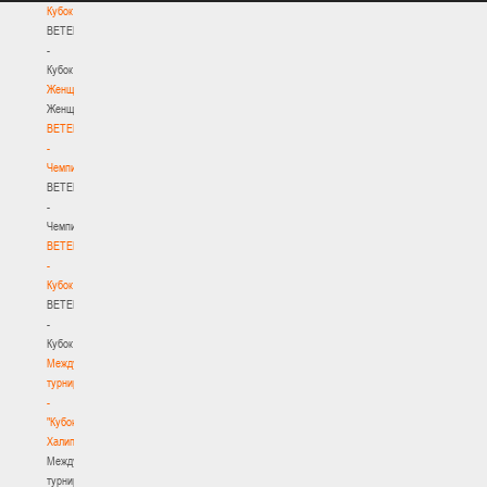
Кубок
BETERA
-
Кубок
Женщины
Женщины
BETERA
-
Чемпионат
BETERA
-
Чемпионат
BETERA
-
Кубок
BETERA
-
Кубок
Международный
турнир
-
"Кубок
Халипского"
Международный
турнир