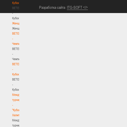
Кубок
Разработка сайта
ITG-SOFT </>
BETERA
-
Кубок
Женщины
Женщины
BETERA
-
Чемпионат
BETERA
-
Чемпионат
BETERA
-
Кубок
BETERA
-
Кубок
Международный
турнир
-
"Кубок
Халипского"
Международный
турнир