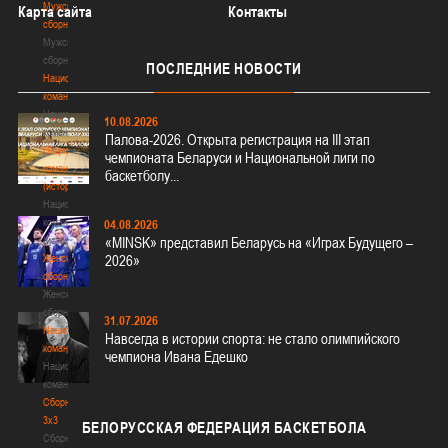
Мужские
Карта сайта
Контакты
сборные
Мужские
сборные
ПОСЛЕДНИЕ
НОВОСТИ
Национальная
команда
Национальная
10.08.2026
команда
Палова-2026. Открыта регистрация на III этап
Национальная
чемпионата Беларуси и Национальной лиги по
команда
баскетболу...
(история)
Национальная
команда
04.08.2026
(история)
«MINSK» представил Беларусь на «Играх Будущего –
Женские
2026»
сборные
Женские
сборные
31.07.2026
Национальная
Навсегда в истории спорта: не стало олимпийского
команда
чемпиона Ивана Едешко
Национальная
команда
Сборные
3х3
БЕЛОРУССКАЯ
ФЕДЕРАЦИЯ БАСКЕТБОЛА
Сборные