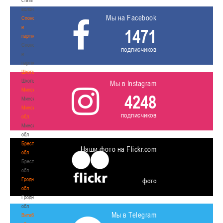
волонтером
Мы на Facebook
Спонсоры
и
1471
партнеры
Спонсоры
подписчиков
и
партнеры
Школы
Школы
Мы в Instagram
Минск
4248
Минск
Минская
подписчиков
обл
Минская
обл
Брестская
Наши фото на Flickr.com
обл
Брестская
обл
Гродненская
фото
обл
Гродненская
обл
Мы в Telegram
Витебская