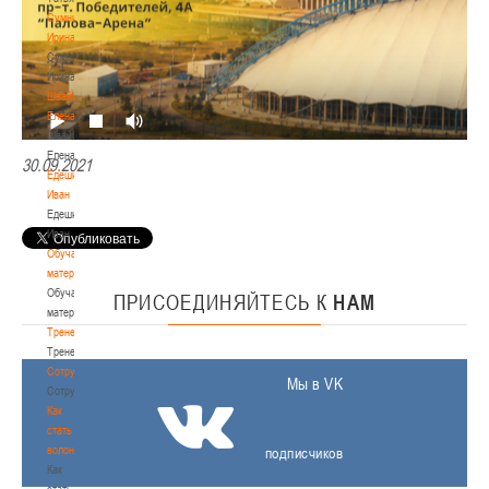
Сумникова
Ирина
Сумникова
Ирина
Швайбович
Елена
Швайбович
Елена
30.09.2021
Едешко
Иван
Едешко
Иван
Обучающие
материалы
Обучающие
ПРИСОЕДИНЯЙТЕСЬ
К
НАМ
материалы
Тренерам
Тренерам
Сотрудничество
Мы в VK
Сотрудничество
Как
стать
волонтером
подписчиков
Как
стать