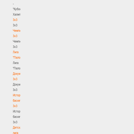
-
"Кубок
Халипского"
3x3
3x3
Чемпионат
3х3
Чемпионат
3х3
Лига
"Палова"
Лига
"Палова"
Документы
3х3
Документы
3х3
История
баскетбола
3х3
История
баскетбола
3х3
Детская
лига