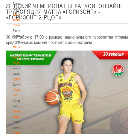
Тренерский
ЖЕНСКИЙ ЧЕМПИОНАТ БЕЛАРУСИ. ОНЛАЙН-
совет
ТРАНСЛЯЦИЯ МАТЧА «ГОРИЗОНТ» -
Республиканская
«ГОРИЗОНТ-2-РЦОП»
коллегия
судей
Республиканская
30 сентября в 17:00 в рамках национального первенства страны
коллегия
среди женских команд состоится одна встреча.
судей
Контакты
Контакты
Контакты
федерации
Контакты
федерации
Документы
Документы
Устав
БФБ
Устав
БФБ
Регламентирующие
документы
Регламентирующие
документы
Материалы