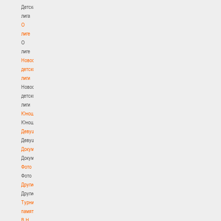
Детская
лига
О
лиге
О
лиге
Новости
детской
лиги
Новости
детской
лиги
Юноши
Юноши
Девушки
Девушки
Документы
Документы
Фото
Фото
Другие
Другие
Турнир
памяти
В.Н.