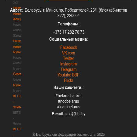
3х3
Национальная
Адрес
: Беларусь, г. Минск, пр. Победителей, 23/1 (блок кабинетов
команда.
322), 220004
Женщины
Телефоны
:
Национальная
команда.
+375 17 282 76 73
Женщины
Социальные медиа
:
Национальная
команда.
Facebook
Мужчины
VK.com
Национальная
Twitter
команда.
Instagram
Мужчины
Telegram
Соревнования
Youtube BBF
Соревнования
Flickr
Мужчины
Наши хэш-теги:
:
Мужчины
#belarusbasket
BETERA
#nocbelarus
-
#teambelarus
Чемпионат
BETERA
E-mail
:
-
Чемпионат
BETERA
© Белорусская федерация баскетбола, 2026
-