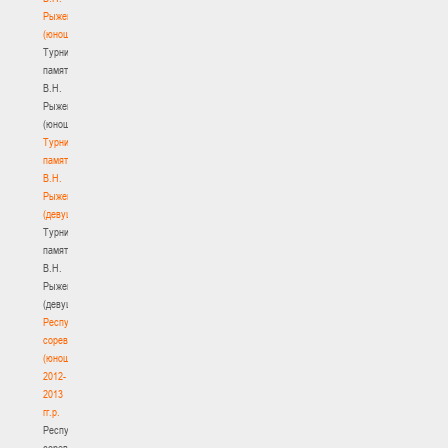
Рыженкова
(юноши)
Турнир
памяти
В.Н.
Рыженкова
(юноши)
Турнир
памяти
В.Н.
Рыженкова
(девушки)
Турнир
памяти
В.Н.
Рыженкова
(девушки)
Республиканские
соревнования
(юноши)
2012-
2013
гг.р.
Республиканские
соревнования