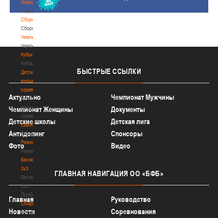
Федерация
Федерация
Сборные
Сборные
Чемпионат
Чемпионат
Кубок
Кубок
БЫСТРЫЕ
ССЫЛКИ
Детско-
юношеские
соревнования
Актуально
Чемпионат Мужчины
Детско-
юношеские
Чемпионат Женщины
Документы
соревнования
Детские школы
Детская лига
Еврокубки
Антидопинг
Спонсоры
Еврокубки
Разное
Фото
Видео
Разное
Баскетбол
3х3
ГЛАВНАЯ
НАВИГАЦИЯ ОО «БФБ»
Баскетбол
3х3
Лого[modid=121]
Главная
Руководство
Сборные
Новости
Соревнования
Сборные