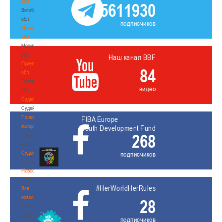
обл
5611930
Витебская
обл
подписчиков
Могилевская
обл
Могилевская
обл
Наш канал BBF
Гомельская
84
обл
Гомельская
видео
обл
Судейство
Судейство
Полезные
FIBA Europe
материалы
Youth Development Fund
268
Полезные
материалы
Судьи
подписчиков
Судьи
Новости
Новости
#HerWorldHerRules
Все
новости
28
Все
новости
подписчиков