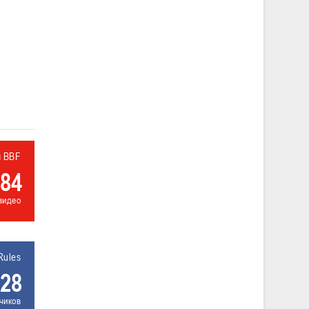
л BBF
84
видео
Rules
28
чиков