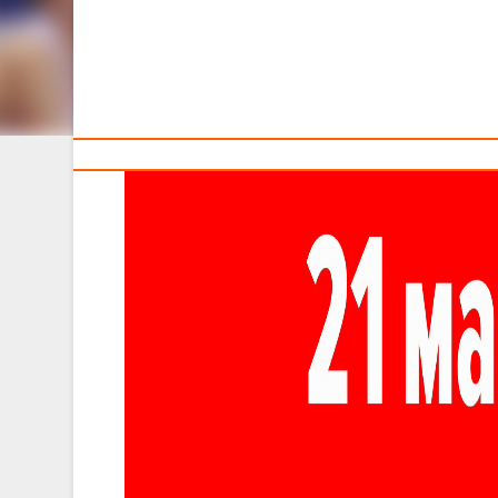
Тренерам
Сегодня, 21 мая, «Импульс-БГУИР» и «Гродно-93» пр
в серии до 3-х побед -1:1.
Тем временем, РЦОП-СДЮШОР и сборная Брестской об