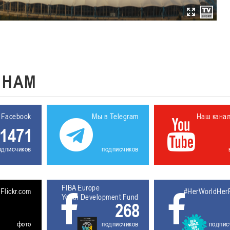
К
НАМ
 Facebook
Мы в Telegram
Наш кана
1471
одписчиков
подписчиков
FIBA Europe
5611927
Flickr.com
#HerWorldHer
Youth Development Fund
268
фото
подписчиков
подпис