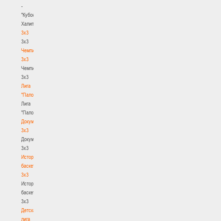
-
"Кубок
Халипского"
3x3
3x3
Чемпионат
3х3
Чемпионат
3х3
Лига
"Палова"
Лига
"Палова"
Документы
3х3
Документы
3х3
История
баскетбола
3х3
История
баскетбола
3х3
Детская
лига