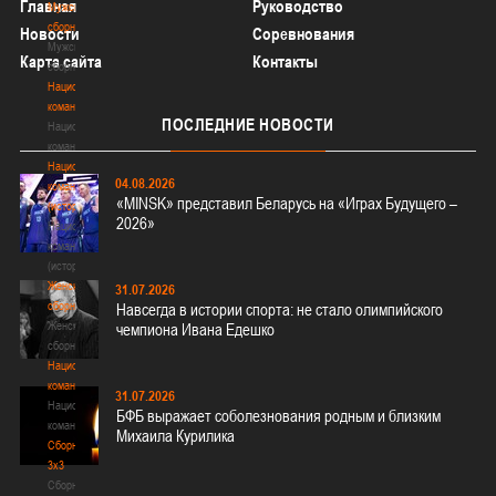
Главная
Руководство
Мужские
сборные
Новости
Соревнования
Мужские
Карта сайта
Контакты
сборные
Национальная
команда
ПОСЛЕДНИЕ
НОВОСТИ
Национальная
команда
Национальная
04.08.2026
команда
«MINSK» представил Беларусь на «Играх Будущего –
(история)
2026»
Национальная
команда
(история)
Женские
31.07.2026
сборные
Навсегда в истории спорта: не стало олимпийского
Женские
чемпиона Ивана Едешко
сборные
Национальная
команда
31.07.2026
Национальная
БФБ выражает соболезнования родным и близким
команда
Михаила Курилика
Сборные
3х3
Сборные