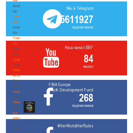
обл
Витебская
Мы в Telegram
обл
5611927
Могилевская
обл
подписчиков
Могилевская
обл
Гомельская
обл
Наш канал BBF
Гомельская
обл
84
Судейство
Судейство
видео
Полезные
материалы
Полезные
FIBA Europe
материалы
Youth Development Fund
Судьи
268
Судьи
Новости
подписчиков
Новости
Все
новости
Все
#HerWorldHerRules
новости