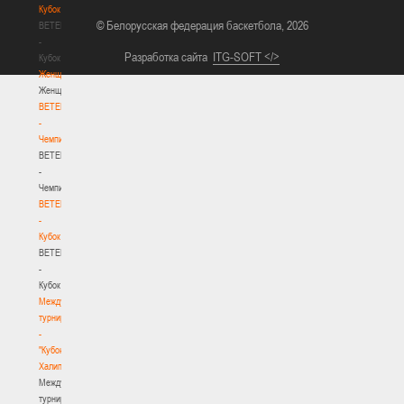
Кубок
© Белорусская федерация баскетбола, 2026
BETERA
-
Разработка сайта
ITG-SOFT </>
Кубок
Женщины
Женщины
BETERA
-
Чемпионат
BETERA
-
Чемпионат
BETERA
-
Кубок
BETERA
-
Кубок
Международный
турнир
-
"Кубок
Халипского"
Международный
турнир