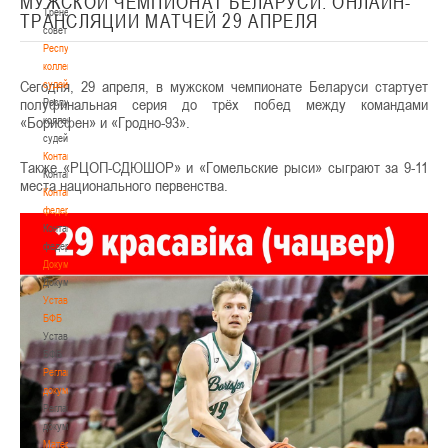
МУЖСКОЙ ЧЕМПИОНАТ БЕЛАРУСИ. ОНЛАЙН-
Тренерский
ТРАНСЛЯЦИИ МАТЧЕЙ 29 АПРЕЛЯ
совет
Республиканская
коллегия
Сегодня, 29 апреля, в мужском чемпионате Беларуси стартует
судей
полуфинальная серия до трёх побед между командами
Республиканская
«Борисфен» и «Гродно-93».
коллегия
судей
Контакты
Также «РЦОП-СДЮШОР» и «Гомельские рыси» сыграют за 9-11
Контакты
места национального первенства.
Контакты
федерации
Контакты
федерации
Документы
Документы
Устав
БФБ
Устав
БФБ
Регламентирующие
документы
Регламентирующие
документы
Материалы