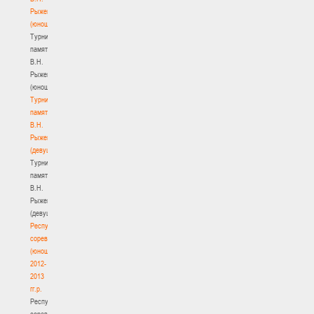
Рыженкова
(юноши)
Турнир
памяти
В.Н.
Рыженкова
(юноши)
Турнир
памяти
В.Н.
Рыженкова
(девушки)
Турнир
памяти
В.Н.
Рыженкова
(девушки)
Республиканские
соревнования
(юноши)
2012-
2013
гг.р.
Республиканские
соревнования