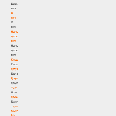
Детская
лига
О
лиге
О
лиге
Новости
детской
лиги
Новости
детской
лиги
Юноши
Юноши
Девушки
Девушки
Документы
Документы
Фото
Фото
Другие
Другие
Турнир
памяти
В.Н.