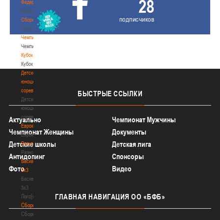
28
Федерация
Федерация
подписчиков
Сборные
Сборные
Чемпионат
Чемпионат
Кубок
Кубок
Детско-
юношеские
соревнования
БЫСТРЫЕ
ССЫЛКИ
Детско-
юношеские
соревнования
Актуально
Чемпионат Мужчины
Еврокубки
Чемпионат Женщины
Документы
Еврокубки
Детские школы
Детская лига
Разное
Разное
Антидопинг
Спонсоры
Баскетбол
Фото
Видео
3х3
Баскетбол
3х3
ГЛАВНАЯ
НАВИГАЦИЯ ОО «БФБ»
Лого[modid=121]
Сборные
Сборные