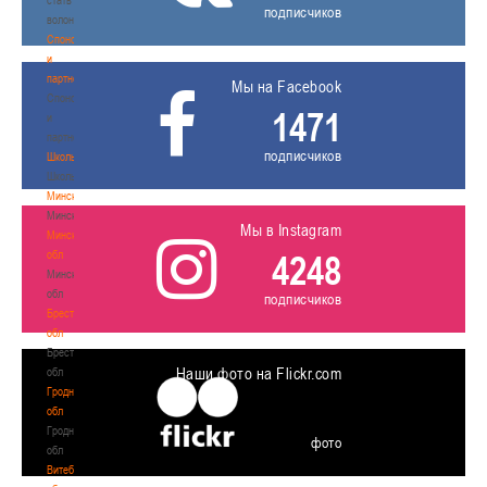
подписчиков
волонтером
Спонсоры
и
партнеры
Мы на Facebook
Спонсоры
1471
и
партнеры
подписчиков
Школы
Школы
Минск
Минск
Мы в Instagram
Минская
обл
4248
Минская
обл
подписчиков
Брестская
обл
Брестская
Наши фото на Flickr.com
обл
Гродненская
обл
Гродненская
фото
обл
Витебская