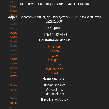
3х3
БЕЛОРУССКАЯ
ФЕДЕРАЦИЯ БАСКЕТБОЛА
Национальная
команда.
Женщины
Адрес
: Беларусь, г. Минск, пр. Победителей, 23/1 (блок кабинетов
Национальная
322), 220004
команда.
Телефоны
:
Женщины
Национальная
+375 17 282 76 73
команда.
Социальные медиа
:
Мужчины
Национальная
Facebook
команда.
VK.com
Мужчины
Twitter
Соревнования
Instagram
Соревнования
Telegram
Мужчины
Youtube BBF
Мужчины
Flickr
BETERA
Наши хэш-теги:
:
-
#belarusbasket
Чемпионат
#nocbelarus
BETERA
#teambelarus
-
Чемпионат
E-mail
:
BETERA
-