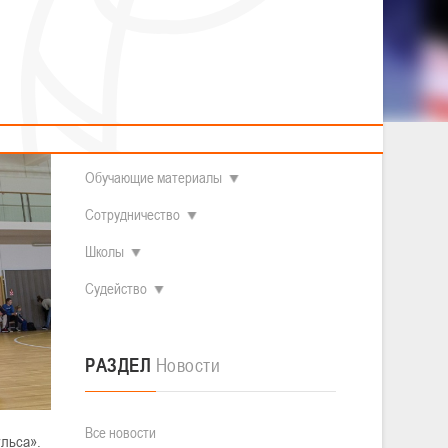
2014 гг.р.
Полезные материалы
Товарищеские игры (девушки)
О федерации
Судьи
ОДМ 2008-2009 гг.р. (девушки)
ОДМ 2008-2009 гг.р. (юноши)
Контакты
л
Первенство 2010-2011 гг.р. (юноши)
Первенство 2011-2012 гг.р. (юноши)
Документы
л
Первенство 2012-2013 гг.р. (юноши)
Наши чемпионы
Обучающие материалы
Сотрудничество
Школы
Судейство
РАЗДЕЛ
Новости
Все новости
ульса».