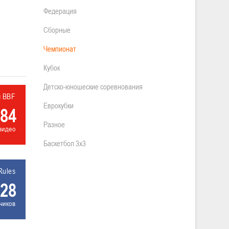
Федерация
Сборные
Чемпионат
Кубок
Детско-юношеские соревнования
л BBF
Еврокубки
84
Разное
видео
Баскетбол 3х3
Rules
28
чиков