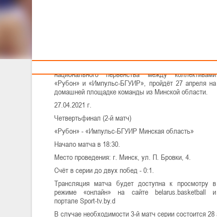
СОСТОИТСЯ 27 АПРЕЛ
Тренерам
Решением Исполкома БФБ, не состоявшаяся в
Витебске 24 апреля по техническим причинам вторая
игра четвертьфинальной серии мужского
национального первенства между коллективами
«Рубон» и «Импульс-БГУИР», пройдёт 27 апреля на
домашней площадке команды из Минской области.
27.04.2021 г.
Четвертьфинал (2-й матч)
«Рубон» - «Импульс-БГУИР Минская область»
Начало матча в 18:30.
Место проведения: г. Минск, ул. П. Бровки, 4.
Счёт в серии до двух побед - 0:1.
Трансляция матча будет доступна к просмотру в
режиме «онлайн» на сайте belarus.basketball и
портале Sport-tv.by.d
В случае необходимости 3-й матч серии состоится 28