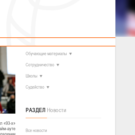
2014 гг.р.
Полезные материалы
Товарищеские игры (девушки)
О федерации
Судьи
ОДМ 2008-2009 гг.р. (девушки)
ОДМ 2008-2009 гг.р. (юноши)
Контакты
л
Первенство 2010-2011 гг.р. (юноши)
Первенство 2011-2012 гг.р. (юноши)
Документы
л
Первенство 2012-2013 гг.р. (юноши)
Наши чемпионы
Обучающие материалы
Сотрудничество
Школы
Судейство
РАЗДЕЛ
Новости
л «93-х»
айм-ауте
Все новости
ападении