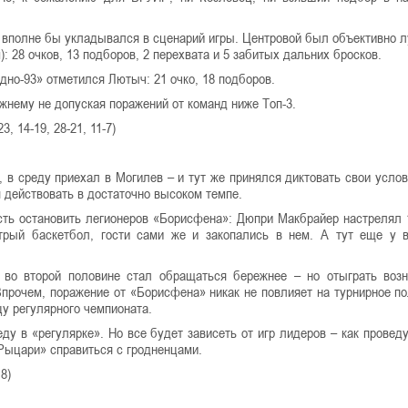
 вполне бы укладывался в сценарий игры. Центровой был объективно 
 28 очков, 13 подборов, 2 перехвата и 5 забитых дальних бросков.
но-93» отметился Лютыч: 21 очко, 18 подборов.
жнему не допуская поражений от команд ниже Топ-3.
, 14-19, 28-21, 11-7)
 в среду приехал в Могилев – и тут же принялся диктовать свои услов
я действовать в достаточно высоком темпе.
ть остановить легионеров «Борисфена»: Дюпри Макбрайер настрелял 
трый баскетбол, гости сами же и закопались в нем. А тут еще у 
 во второй половине стал обращаться бережнее – но отыграть воз
Впрочем, поражение от «Борисфена» никак не повлияет на турнирное п
цу регулярного чемпионата.
у в «регулярке». Но все будет зависеть от игр лидеров – как провед
«Рыцари» справиться с гродненцами.
8)