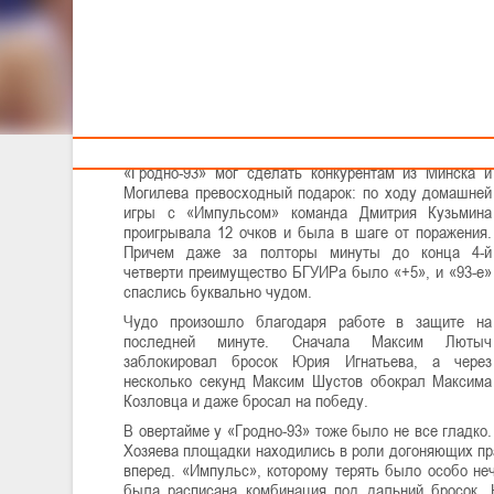
Тренерам
В последние дни марта в группе «А» мужского
чемпионата состоялись 3 матча. Рассказываем
главное о них:
«Импульс» был в одном попадании от сенсации
«Гродно-93» мог сделать конкурентам из Минска и
Могилева превосходный подарок: по ходу домашней
игры с «Импульсом» команда Дмитрия Кузьмина
проигрывала 12 очков и была в шаге от поражения.
Причем даже за полторы минуты до конца 4-й
четверти преимущество БГУИРа было «+5», и «93-е»
спаслись буквально чудом.
Чудо произошло благодаря работе в защите на
последней минуте. Сначала Максим Лютыч
заблокировал бросок Юрия Игнатьева, а через
несколько секунд Максим Шустов обокрал Максима
Козловца и даже бросал на победу.
В овертайме у «Гродно-93» тоже было не все гладко.
Хозяева площадки находились в роли догоняющих пра
вперед. «Импульс», которому терять было особо неч
была расписана комбинация под дальний бросок. 