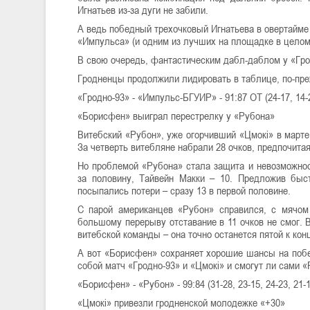
Игнатьев из-за дуги не забили.
А ведь победный трехочковый Игнатьева в овертайме
«Импульса» (и одним из лучших на площадке в целом):
В свою очередь, фантастическим дабл-даблом у «Грод
Гродненцы продолжили лидировать в таблице, по-пре
«Гродно-93» - «Импульс-БГУИР» - 91:87 ОТ (24-17, 14-23
«Борисфен» выиграл перестрелку у «Рубона»
Витебский «Рубон», уже огорчивший «Цмокі» в марте,
За четверть витебляне набрали 28 очков, предпочита
Но проблемой «Рубона» стала защита и невозможнос
за половину, Тайвейн Макки – 10. Предложив быс
посыпались потери – сразу 13 в первой половине.
С парой американцев «Рубон» справился, с мячом
большому перерыву отставание в 11 очков не смог. 
витебской команды – она точно останется пятой к кон
А вот «Борисфен» сохраняет хорошие шансы на побед
собой матч «Гродно-93» и «Цмокі» и смогут ли сами 
«Борисфен» - «Рубон» - 99:84 (31-28, 23-15, 24-23, 21-1
«Цмокі» привезли гродненской молодежке «+30»