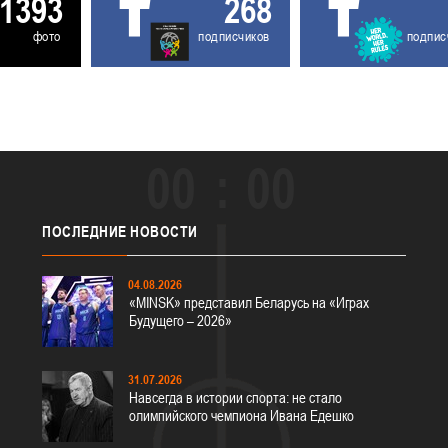
1393
268
фото
подписчиков
подпис
00
00
ПОСЛЕДНИЕ
НОВОСТИ
04.08.2026
«MINSK» представил Беларусь на «Играх
Будущего – 2026»
31.07.2026
Навсегда в истории спорта: не стало
олимпийского чемпиона Ивана Едешко