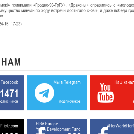
мокі» принимали «Гродно-93-ГрГУ». «Драконы» справились с «молоде
еимущество минчан по ходу встречи достигало «+36», и даже победа гр
ло.
4-15, 17-23)
К
НАМ
 Facebook
Мы в Telegram
Наш кана
1471
одписчиков
подписчиков
FIBA Europe
5611930
Flickr.com
#HerWorldHer
Youth Development Fund