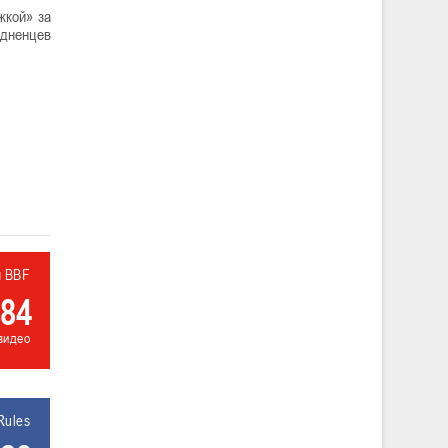
жкой» за
одненцев
л BBF
84
видео
Rules