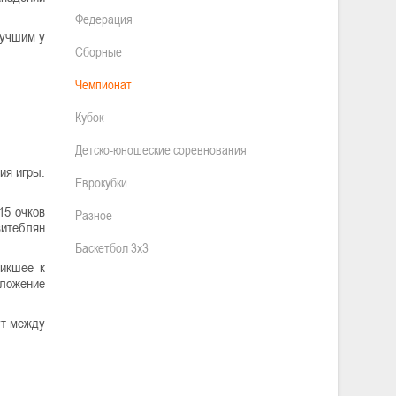
Федерация
лучшим у
Сборные
Чемпионат
Кубок
Детско-юношеские соревнования
ия игры.
Еврокубки
15 очков
Разное
витеблян
Баскетбол 3х3
никшее к
оложение
ут между