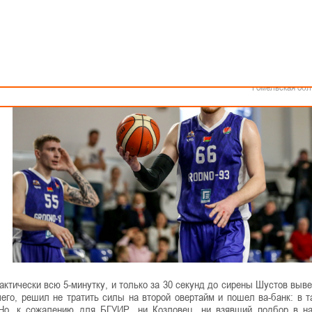
Как стать волонтером
Минск
Спонсоры и партнеры
Минская обл
Брестская обл
Гродненская об
Витебская обл
Могилевская об
Гомельская обл
ктически всю 5-минутку, и только за 30 секунд до сирены Шустов выве
его, решил не тратить силы на второй овертайм и пошел ва-банк: в т
Но, к сожалению для БГУИР, ни Козловец, ни взявший подбор в н