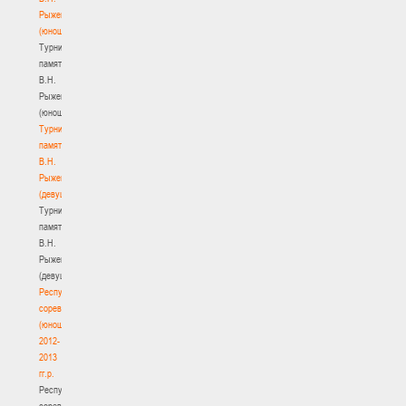
Рыженкова
(юноши)
Турнир
памяти
В.Н.
Рыженкова
(юноши)
Турнир
памяти
В.Н.
Рыженкова
(девушки)
Турнир
памяти
В.Н.
Рыженкова
(девушки)
Республиканские
соревнования
(юноши)
2012-
2013
гг.р.
Республиканские
соревнования