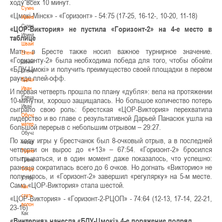
ходу всех 10 минут.
Сумникова
«Цмокі-Мінск» - «Горизонт» - 54:75 (17-25, 16-12-, 10-20, 11-18)
Ирина
Сумникова
«ЦОР-Виктория» не пустила «Горизонт-2» на 4-е место в
Ирина
таблице
Швайбович
Матч в Бресте также носил важное турнирное значение.
Елена
«Горизонту-2» была необходима победа для того, чтобы обойти
Швайбович
«БДУ-Цмокi» и получить преимущество своей площадки в первом
Елена
раунде плей-офф.
Едешко
Иван
И первая четверть прошла по плану «дубля»: вела на протяжении
Едешко
10-минутки, хорошо защищалась. Но большое количество потерь
Иван
сыграло свою роль: брестская «ЦОР-Виктория» перехватила
Обучающие
лидерство и во главе с результативной Дарьей Панасюк ушла на
материалы
большой перерыв с небольшим отрывом – 29:27.
Обучающие
По ходу игры у брестчанок был 8-очковый отрыв, а в последней
материалы
четверти он вырос до «+13» – 67:54. «Горизонт-2» бросился
Тренерам
отыгрываться, и в один момент даже показалось, что успешно:
Тренерам
разница сократилась всего до 6 очков. Но догнать «Викторию» не
Сотрудничество
получилось, и «Горизонт-2» завершил «регулярку» на 5-м месте.
Сотрудничество
Сама «ЦОР-Виктория» стала шестой.
Как
стать
«ЦОР-Виктория» - «Горизонт-2-РЦОП» - 74:64 (12-13, 17-14, 22-21,
волонтером
23-16)
Как
«Виктория» нанесла «БДУ-Цмокi» 4-е поражение подряд
стать