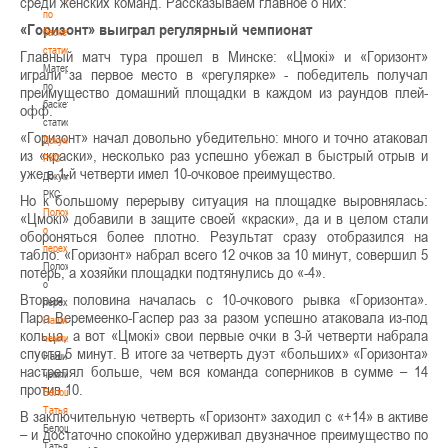
среди женских команд. Рассказываем главное о них:
по
«Горизонт» выиграл регулярный чемпионат
баскетбольной
статистике
Главный матч тура прошел в Минске: «Цмокі» и «Горизонт»
Материалы
играли за первое место в «регулярке» - победитель получал
по
преимущество домашний площадки в каждом из раундов плей-
баскетбольной
офф.
статистике
«Горизонт» начал довольно убедительно: много и точно атаковал
Документы
из «краски», несколько раз успешно убежал в быстрый отрыв и
РКС
уже в 1-й четверти имел 10-очковое преимущество.
Документы
РКС
Но к большому перерыву ситуация на площадке выровнялась:
Положение
«Цмокі» добавили в защите своей «краски», да и в целом стали
о
обороняться более плотно. Результат сразу отобразился на
переходах
табло: «Горизонт» набрал всего 12 очков за 10 минут, совершил 5
Положение
потерь, а хозяйки площадки подтянулись до «-4».
о
Вторая половина началась с 10-очкового рывка «Горизонта».
переходах
Пара Веремеенко-Гаспер раз за разом успешно атаковала из-под
Наши
кольца, а вот «Цмокі» свои первые очки в 3-й четверти набрала
чемпионы
спустя 5 минут. В итоге за четверть дуэт «больших» «Горизонта»
Наши
настрелял больше, чем вся команда соперников в сумме – 14
чемпионы
против 10.
Белошапко
Татьяна
В заключительную четверть «Горизонт» заходил с «+14» в активе
Белошапко
– и достаточно спокойно удерживал двузначное преимущество по
Татьяна