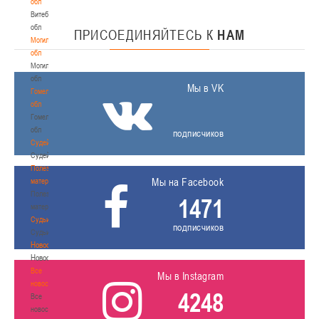
обл
Витебская
обл
ПРИСОЕДИНЯЙТЕСЬ
К
НАМ
Могилевская
обл
Могилевская
обл
Мы в VK
Гомельская
обл
Гомельская
обл
подписчиков
Судейство
Судейство
Полезные
Мы на Facebook
материалы
Полезные
1471
материалы
Судьи
подписчиков
Судьи
Новости
Новости
Все
Мы в Instagram
новости
4248
Все
новости