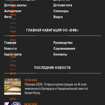
3х3
Детские школы
Детская лига
Национальная
команда.
Антидопинг
Спонсоры
Женщины
Фото
Видео
Национальная
команда.
Женщины
ГЛАВНАЯ
НАВИГАЦИЯ ОО «БФБ»
Национальная
команда.
Мужчины
Главная
Руководство
Национальная
Новости
Соревнования
команда.
Мужчины
Карта сайта
Контакты
Соревнования
Соревнования
Мужчины
ПОСЛЕДНИЕ
НОВОСТИ
Мужчины
BETERA
-
10.08.2026
Чемпионат
Палова-2026. Открыта регистрация на III этап
BETERA
чемпионата Беларуси и Национальной лиги по
-
баскетболу...
Чемпионат
BETERA
-
04.08.2026