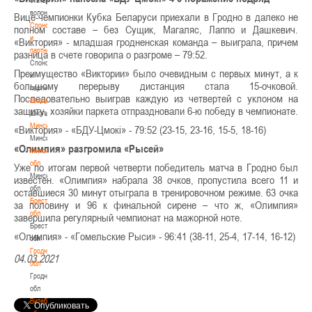
волонтером
Вице-чемпионки Кубка Беларуси приехали в Гродно в далеко не
Спонсоры
полном составе – без Сущик, Магаляс, Лаппо и Дашкевич.
и
«Виктория» - младшая гродненская команда – выиграла, причем
партнеры
разница в счете говорила о разгроме – 79:52.
Спонсоры
Преимущество «Виктории» было очевидным с первых минут, а к
и
большому перерыву дистанция стала 15-очковой.
партнеры
Последовательно выиграв каждую из четвертей с уклоном на
Школы
защиту, хозяйки паркета отпраздновали 6-ю победу в чемпионате.
Школы
Минск
«Виктория» - «БДУ-Цмокi» - 79:52 (23-15, 23-16, 15-5, 18-16)
Минск
«Олимпия» разгромила «Рысей»
Минская
обл
Уже по итогам первой четверти победитель матча в Гродно был
Минская
известен. «Олимпия» набрала 38 очков, пропустила всего 11 и
обл
оставшиеся 30 минут отыграла в тренировочном режиме. 63 очка
Брестская
за половину и 96 к финальной сирене – что ж, «Олимпия»
обл
завершила регулярный чемпионат на мажорной ноте.
Брестская
«Олимпия» - «Гомельские Рыси» - 96:41 (38-11, 25-4, 17-14, 16-12)
обл
Гродненская
04.03.2021
обл
Гродненская
обл
Витебская