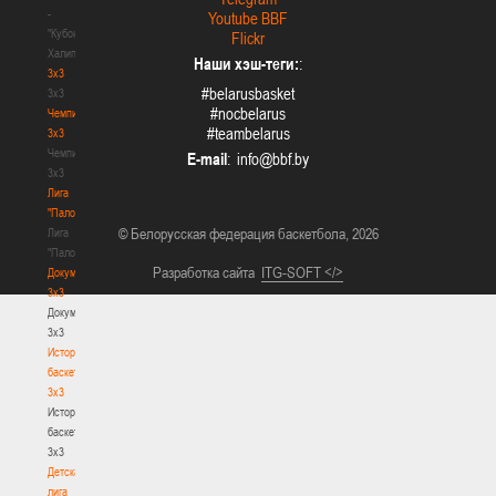
-
Youtube BBF
"Кубок
Flickr
Халипского"
Наши хэш-теги:
:
3x3
#belarusbasket
3x3
#nocbelarus
Чемпионат
#teambelarus
3х3
Чемпионат
E-mail
:
3х3
Лига
"Палова"
© Белорусская федерация баскетбола, 2026
Лига
"Палова"
Разработка сайта
ITG-SOFT </>
Документы
3х3
Документы
3х3
История
баскетбола
3х3
История
баскетбола
3х3
Детская
лига