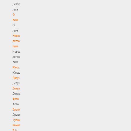
Детская
лига
О
лиге
О
лиге
Новости
детской
лиги
Новости
детской
лиги
Юноши
Юноши
Девушки
Девушки
Документы
Документы
Фото
Фото
Другие
Другие
Турнир
памяти
В.Н.