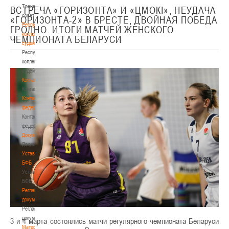
Тренерский
ВСТРЕЧА «ГОРИЗОНТА» И «ЦМОКІ», НЕУДАЧА
совет
«ГОРИЗОНТА-2» В БРЕСТЕ, ДВОЙНАЯ ПОБЕДА
Республиканская
ГРОДНО. ИТОГИ МАТЧЕЙ ЖЕНСКОГО
коллегия
ЧЕМПИОНАТА БЕЛАРУСИ
судей
Республиканская
коллегия
судей
Контакты
Контакты
Контакты
федерации
Контакты
федерации
Документы
Документы
Устав
БФБ
Устав
БФБ
Регламентирующие
документы
Регламентирующие
документы
3 и 4 марта состоялись матчи регулярного чемпионата Беларуси
Материалы