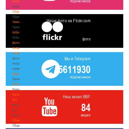
подписчиков
Федерация
Федерация
Сборные
Сборные
Наши фото на Flickr.com
Чемпионат
Чемпионат
Кубок
Кубок
фото
Детско-
юношеские
соревнования
Мы в Telegram
Детско-
юношеские
5611930
соревнования
Еврокубки
подписчиков
Еврокубки
Разное
Разное
Баскетбол
Наш канал BBF
3х3
84
Баскетбол
3х3
видео
Лого[modid=121]
Сборные
Сборные