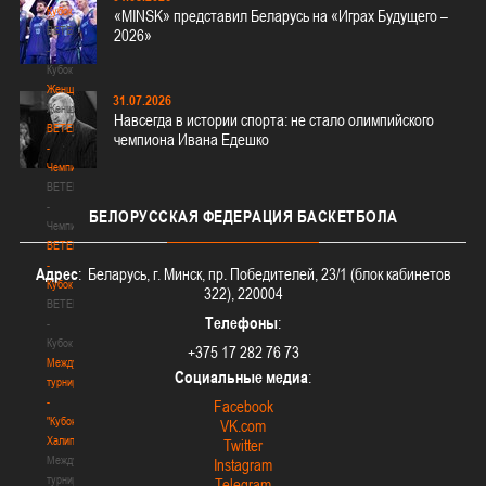
Кубок
«MINSK» представил Беларусь на «Играх Будущего –
BETERA
2026»
-
Кубок
Женщины
31.07.2026
Женщины
Навсегда в истории спорта: не стало олимпийского
BETERA
чемпиона Ивана Едешко
-
Чемпионат
BETERA
-
БЕЛОРУССКАЯ
ФЕДЕРАЦИЯ БАСКЕТБОЛА
Чемпионат
BETERA
-
Адрес
: Беларусь, г. Минск, пр. Победителей, 23/1 (блок кабинетов
Кубок
322), 220004
BETERA
Телефоны
:
-
Кубок
+375 17 282 76 73
Международный
Социальные медиа
:
турнир
-
Facebook
"Кубок
VK.com
Халипского"
Twitter
Международный
Instagram
турнир
Telegram