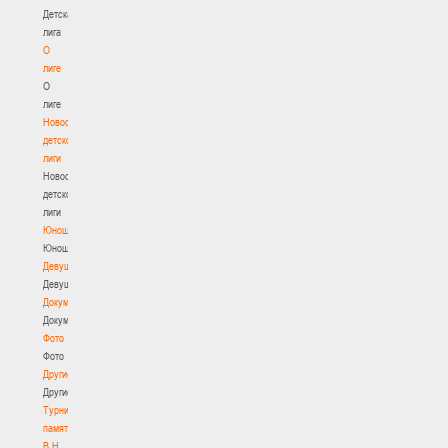
Детская
лига
О
лиге
О
лиге
Новости
детской
лиги
Новости
детской
лиги
Юноши
Юноши
Девушки
Девушки
Документы
Документы
Фото
Фото
Другие
Другие
Турнир
памяти
В.Н.