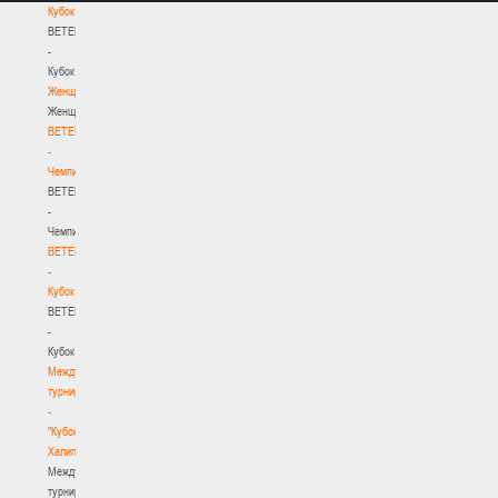
Кубок
BETERA
-
Кубок
Женщины
Женщины
BETERA
-
Чемпионат
BETERA
-
Чемпионат
BETERA
-
Кубок
BETERA
-
Кубок
Международный
турнир
-
"Кубок
Халипского"
Международный
турнир