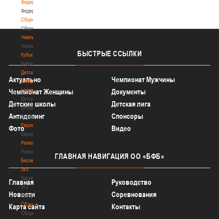
Федерация
Федерация
Сборные
Сборные
Чемпионат
Чемпионат
БЫСТРЫЕ
ССЫЛКИ
Кубок
Кубок
Детско-
Актуально
Чемпионат Мужчины
юношеские
соревнования
Чемпионат Женщины
Документы
Детско-
Детские школы
Детская лига
юношеские
Антидопинг
Спонсоры
соревнования
Еврокубки
Фото
Видео
Еврокубки
Разное
Разное
ГЛАВНАЯ
НАВИГАЦИЯ ОО «БФБ»
Баскетбол
3х3
Баскетбол
Главная
Руководство
3х3
Новости
Соревнования
Лого[modid=121]
Сборные
Карта сайта
Контакты
Сборные