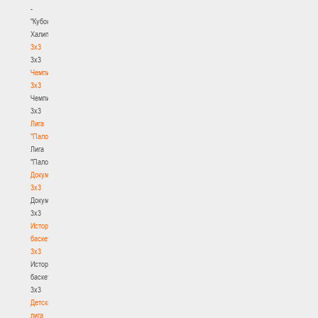
-
"Кубок
Халипского"
3x3
3x3
Чемпионат
3х3
Чемпионат
3х3
Лига
"Палова"
Лига
"Палова"
Документы
3х3
Документы
3х3
История
баскетбола
3х3
История
баскетбола
3х3
Детская
лига