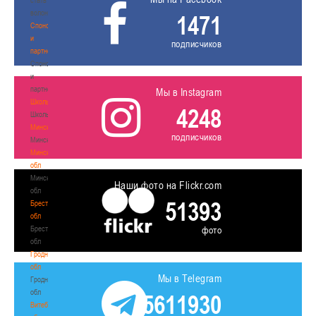
волонтером
1471
Спонсоры
и
подписчиков
партнеры
Спонсоры
и
партнеры
Мы в Instagram
Школы
4248
Школы
Минск
подписчиков
Минск
Минская
обл
Минская
Наши фото на Flickr.com
обл
51393
Брестская
обл
Брестская
фото
обл
Гродненская
обл
Мы в Telegram
Гродненская
обл
5611930
Витебская