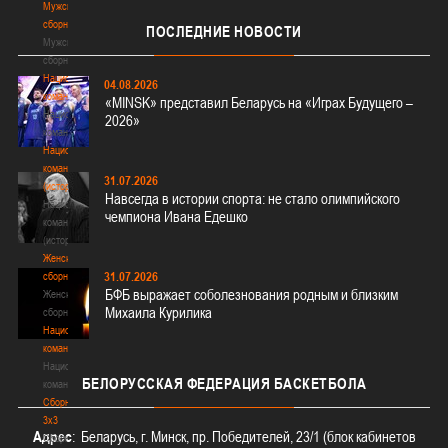
Мужские
сборные
ПОСЛЕДНИЕ
НОВОСТИ
Мужские
сборные
Национальная
04.08.2026
команда
«MINSK» представил Беларусь на «Играх Будущего –
Национальная
2026»
команда
Национальная
команда
31.07.2026
(история)
Навсегда в истории спорта: не стало олимпийского
Национальная
чемпиона Ивана Едешко
команда
(история)
Женские
31.07.2026
сборные
БФБ выражает соболезнования родным и близким
Женские
Михаила Курилика
сборные
Национальная
команда
Национальная
БЕЛОРУССКАЯ
ФЕДЕРАЦИЯ БАСКЕТБОЛА
команда
Сборные
3х3
Адрес
: Беларусь, г. Минск, пр. Победителей, 23/1 (блок кабинетов
Сборные