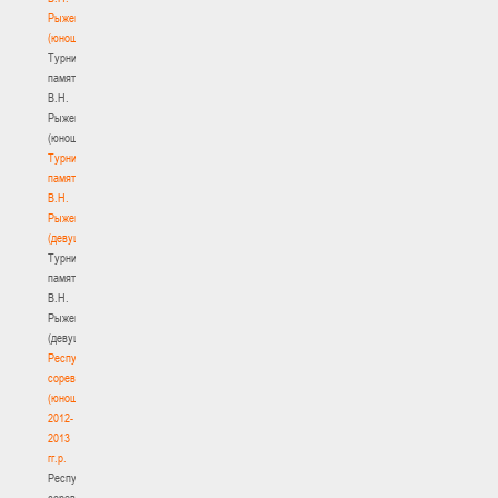
Рыженкова
(юноши)
Турнир
памяти
В.Н.
Рыженкова
(юноши)
Турнир
памяти
В.Н.
Рыженкова
(девушки)
Турнир
памяти
В.Н.
Рыженкова
(девушки)
Республиканские
соревнования
(юноши)
2012-
2013
гг.р.
Республиканские
соревнования