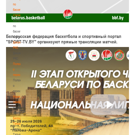
по
баскетбольной
статистике
Материалы
по
баскетбольной
Белорусская федерация баскетбола и спортивный портал
статистике
"SPORT-TV.BY"
организуют прямые трансляции матчей.
Документы
РКС
Документы
РКС
Положение
о
переходах
Положение
о
переходах
Наши
чемпионы
Наши
чемпионы
Белошапко
Татьяна
Белошапко
Татьяна