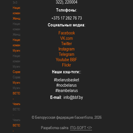
322), 220004
3х3
Национальная
Телефоны
:
команда.
+375 17 282 76 73
Женщины
Национальная
Социальные медиа
:
команда.
Facebook
Женщины
VK.com
Национальная
Twitter
команда.
Instagram
Мужчины
Telegram
Национальная
Youtube BBF
команда.
Flickr
Мужчины
Наши хэш-теги:
:
Соревнования
Соревнования
#belarusbasket
Мужчины
#nocbelarus
Мужчины
#teambelarus
BETERA
E-mail
:
-
Чемпионат
BETERA
-
© Белорусская федерация баскетбола, 2026
Чемпионат
BETERA
Разработка сайта
ITG-SOFT </>
-