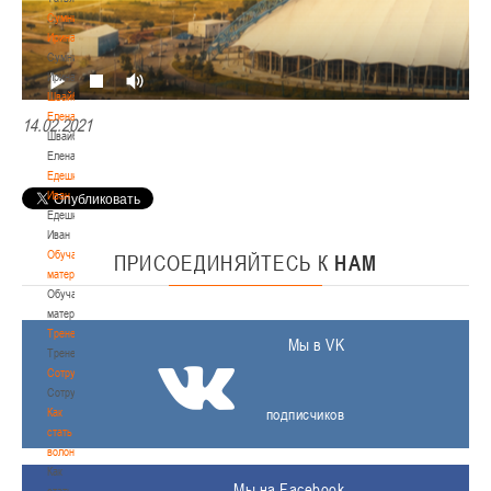
Сумникова
Ирина
Сумникова
Ирина
Швайбович
Елена
14.02.2021
Швайбович
Елена
Едешко
Иван
Едешко
Иван
Обучающие
ПРИСОЕДИНЯЙТЕСЬ
К
НАМ
материалы
Обучающие
материалы
Тренерам
Мы в VK
Тренерам
Сотрудничество
Сотрудничество
Как
подписчиков
стать
волонтером
Как
Мы на Facebook
стать