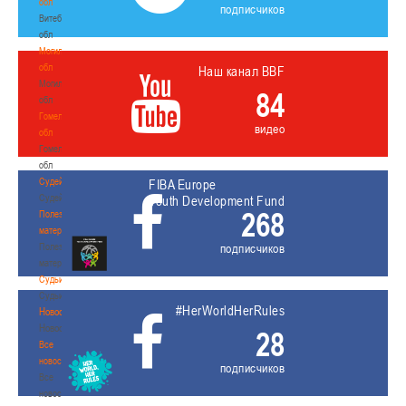
обл
подписчиков
Витебская
обл
Могилевская
обл
Наш канал BBF
Могилевская
84
обл
Гомельская
видео
обл
Гомельская
обл
Судейство
FIBA Europe
Судейство
Youth Development Fund
268
Полезные
материалы
Полезные
подписчиков
материалы
Судьи
Судьи
#HerWorldHerRules
Новости
Новости
28
Все
новости
подписчиков
Все
новости