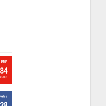
л BBF
84
видео
Rules
28