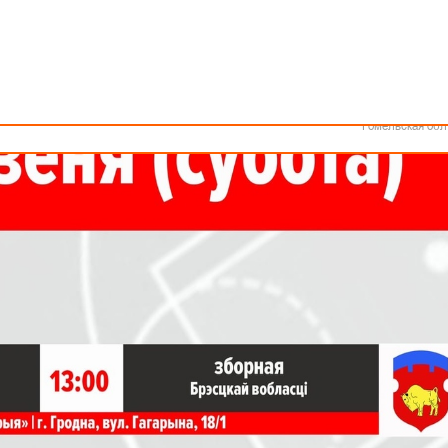
Как стать волонтером
Минск
Спонсоры и партнеры
Минская обл
Брестская обл
Минска.
Гродненская об
Витебская обл
Могилевская об
Гомельская обл