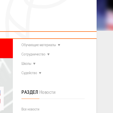
2014 гг.р.
Полезные материалы
Товарищеские игры (девушки)
О федерации
Судьи
ОДМ 2008-2009 гг.р. (девушки)
ОДМ 2008-2009 гг.р. (юноши)
Контакты
л
Первенство 2010-2011 гг.р. (юноши)
Первенство 2011-2012 гг.р. (юноши)
Документы
л
Первенство 2012-2013 гг.р. (юноши)
Наши чемпионы
Обучающие материалы
Сотрудничество
Школы
Судейство
РАЗДЕЛ
Новости
Все новости