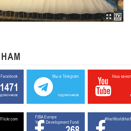
К
НАМ
 Facebook
Мы в Telegram
Наш кана
1471
одписчиков
подписчиков
FIBA Europe
5611927
Flickr.com
#HerWorldHer
Youth Development Fund
268