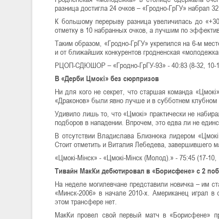
разница достигла 24 очков – «Гродно-ГрГУ» набрал 32
К большому перерыву разница увеличилась до «+30»,
отметку в 10 набранных очков, а лучшим по эффектив
Таким образом, «Гродно-ГрГУ» укрепился на 6-м мест
и от ближайших конкурентов гродненская «молодежка
РЦОП-СДЮШОР – «Гродно-ГрГУ-93» - 40:83 (8-32, 10-17
В «Дерби Цмокі» без сюрпризов
Ни для кого не секрет, что старшая команда «Цмокі
«Драконов» были явно лучше и в субботнем клубном 
Удивило лишь то, что «Цмокі» практически не набира
подборов в нападении. Впрочем, это едва ли не единс
В отсутствии Владислава Близнюка лидером «Цмокі
Стоит отметить и Виталия Лебедева, завершившего ма
«Цмокі-Мінск» - «Цмокі-Мінск (Молод).» - 75:45 (17-10, 
Тивайн МакКи дебютировал в «Борисфене» с 2 по
На неделе могилевчане представили новичка – им с
«Минск-2006» в начале 2010-х. Американец играл в 
этом трансфере нет.
МакКи провел свой первый матч в «Борисфене» пр