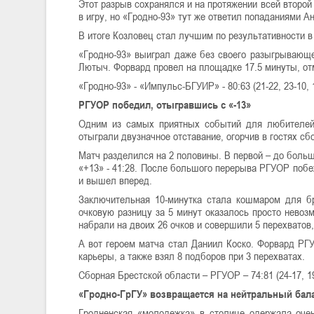
Этот разрыв сохранялся и на протяжении всей второ
в игру, но «Гродно-93» тут же ответил попаданиями А
В итоге Козловец стал лучшим по результативности в 
«Гродно-93» выиграл даже без своего разыгрывающ
Лютыч. Форвард провел на площадке 17.5 минуты, от
«Гродно-93» - «Импульс-БГУИР» - 80:63 (21-22, 23-10, 1
РГУОР победил, отыгравшись с «-13»
Одним из самых приятных событий для любителей
отыграли двузначное отставание, огорчив в гостях сб
Матч разделился на 2 половины. В первой – до большо
«+13» - 41:28. После большого перерыва РГУОР побеж
и вышел вперед.
Заключительная 10-минутка стала кошмаром для бре
очковую разницу за 5 минут оказалось просто нево
набрали на двоих 26 очков и совершили 5 перехватов,
А вот героем матча стал Даниил Коско. Форвард РГ
карьеры, а также взял 8 подборов при 3 перехватах.
Сборная Брестской области – РГУОР – 74:81 (24-17, 19-
«Гродно-ГрГУ» возвращается на нейтральный бал
Гродненская «молодежка» в столице одержала оч