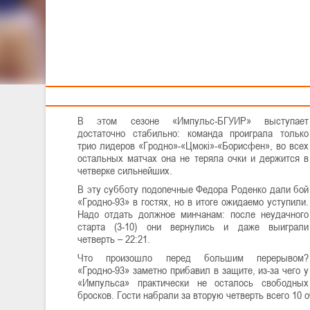
Тренерам
Вспоминаем события встреч, которые состоялись на
минувшей неделе в рамках национального
первенства Беларуси.
«Гродно-93» нанес «Импульс» 4-е поражение в
сезоне
В этом сезоне «Импульс-БГУИР» выступает
достаточно стабильно: команда проиграла только
трио лидеров «Гродно»-«Цмокі»-«Борисфен», во всех
остальных матчах она не теряла очки и держится в
четверке сильнейших.
В эту субботу подопечные Федора Роденко дали бой
«Гродно-93» в гостях, но в итоге ожидаемо уступили.
Надо отдать должное минчанам: после неудачного
старта (3-10) они вернулись и даже выиграли
четверть – 22:21.
Что произошло перед большим перерывом?
«Гродно-93» заметно прибавил в защите, из-за чего у
«Импульса» практически не осталось свободных
бросков. Гости набрали за вторую четверть всего 10