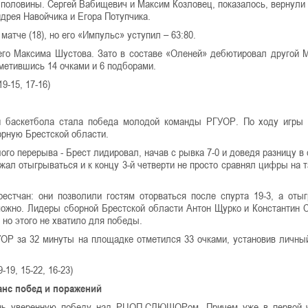
й половины. Сергей Вабищевич и Максим Козловец, показалось, вернули
ндрея Навойчика и Егора Потупчика.
матче (18), но его «Импульс» уступил – 63:80.
его Максима Шустова. Зато в составе «Оленей» дебютировал другой 
метившись 14 очками и 6 подборами.
9-15, 17-16)
 баскетбола стала победа молодой команды РГУОР. По ходу игры 
орную Брестской области.
го перерыва - Брест лидировал, начав с рывка 7-0 и доведя разницу в 
ал отыгрываться и к концу 3-й четверти не просто сравнял цифры на т
стчан: они позволили гостям оторваться после спурта 19-3, а отыг
зможно. Лидеры сборной Брестской области Антон Щурко и Константин
 но этого не хватило для победы.
УОР за 32 минуты на площадке отметился 33 очками, установив личны
19, 15-22, 16-23)
анс побед и поражений
ень уверенную победу над РЦОП-СДЮШОРом. Причем уже в первой ч