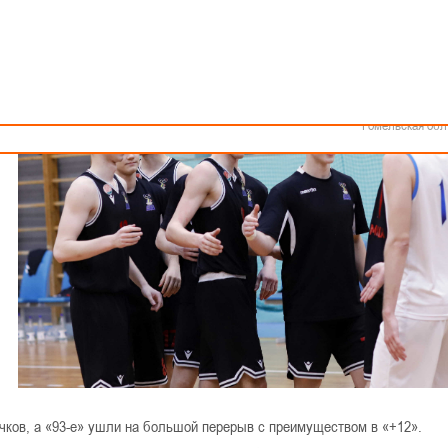
Как стать волонтером
Минск
Спонсоры и партнеры
Минская обл
Брестская обл
Гродненская об
Витебская обл
Могилевская об
Гомельская обл
 очков, а «93-е» ушли на большой перерыв с преимуществом в «+12».