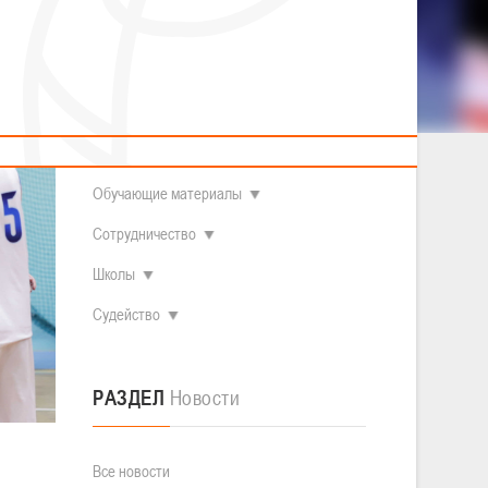
2014 гг.р.
Полезные материалы
Товарищеские игры (девушки)
О федерации
Судьи
ОДМ 2008-2009 гг.р. (девушки)
ОДМ 2008-2009 гг.р. (юноши)
Контакты
л
Первенство 2010-2011 гг.р. (юноши)
Первенство 2011-2012 гг.р. (юноши)
Документы
л
Первенство 2012-2013 гг.р. (юноши)
Наши чемпионы
Обучающие материалы
Сотрудничество
Школы
Судейство
РАЗДЕЛ
Новости
Все новости