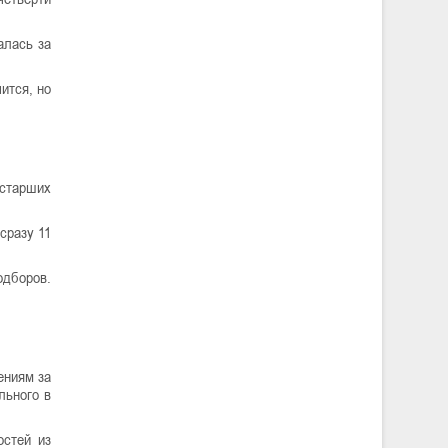
алась за
ится, но
 старших
сразу 11
одборов.
ениям за
льного в
остей из