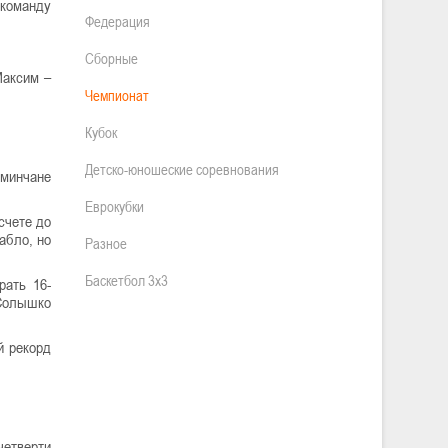
 команду
Федерация
Сборные
Максим –
Чемпионат
Кубок
Детско-юношеские соревнования
минчане
Еврокубки
счете до
абло, но
Разное
Баскетбол 3х3
рать 16-
 Солышко
й рекорд
етверти