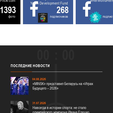
5611930
Flickr.com
#HerWorldHer
Youth Development Fund
1393
268
фото
подписчиков
подпис
00
00
ПОСЛЕДНИЕ
НОВОСТИ
04.08.2026
«MINSK» представил Беларусь на «Играх
Будущего – 2026»
31.07.2026
Навсегда в истории спорта: не стало
олимпийского чемпиона Ивана Едешко