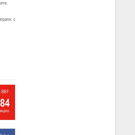
кете.
играли с
л BBF
84
видео