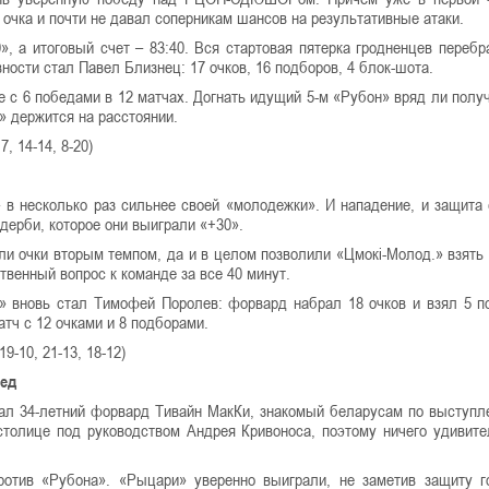
 очка и почти не давал соперникам шансов на результативные атаки.
 а итоговый счет – 83:40. Вся стартовая пятерка гродненцев перебр
ности стал Павел Близнец: 17 очков, 16 подборов, 4 блок-шота.
е с 6 победами в 12 матчах. Догнать идущий 5-м «Рубон» вряд ли получ
» держится на расстоянии.
, 14-14, 8-20)
» в несколько раз сильнее своей «молодежки». И нападение, и защита
дерби, которое они выиграли «+30».
ли очки вторым темпом, да и в целом позволили «Цмокі-Молод.» взять 
твенный вопрос к команде за все 40 минут.
» вновь стал Тимофей Поролев: форвард набрал 18 очков и взял 5 п
тч с 12 очками и 8 подборами.
19-10, 21-13, 18-12)
бед
тал 34-летний форвард Тивайн МакКи, знакомый беларусам по выступл
столице под руководством Андрея Кривоноса, поэтому ничего удивите
отив «Рубона». «Рыцари» уверенно выиграли, не заметив защиту г