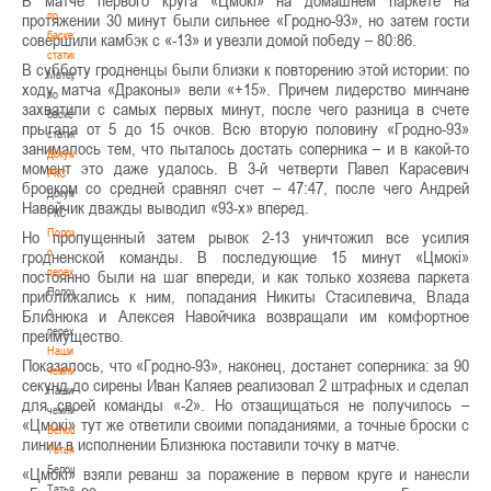
по
протяжении 30 минут были сильнее «Гродно-93», но затем гости
баскетбольной
совершили камбэк с «-13» и увезли домой победу – 80:86.
статистике
В субботу гродненцы были близки к повторению этой истории: по
Материалы
ходу матча «Драконы» вели «+15». Причем лидерство минчане
по
захватили с самых первых минут, после чего разница в счете
баскетбольной
прыгала от 5 до 15 очков. Всю вторую половину «Гродно-93»
статистике
занималось тем, что пыталось достать соперника – и в какой-то
Документы
момент это даже удалось. В 3-й четверти Павел Карасевич
РКС
броском со средней сравнял счет – 47:47, после чего Андрей
Документы
Навойчик дважды выводил «93-х» вперед.
РКС
Положение
Но пропущенный затем рывок 2-13 уничтожил все усилия
о
гродненской команды. В последующие 15 минут «Цмокі»
переходах
постоянно были на шаг впереди, и как только хозяева паркета
Положение
приближались к ним, попадания Никиты Стасилевича, Влада
о
Близнюка и Алексея Навойчика возвращали им комфортное
переходах
преимущество.
Наши
Показалось, что «Гродно-93», наконец, достанет соперника: за 90
чемпионы
секунд до сирены Иван Каляев реализовал 2 штрафных и сделал
Наши
для своей команды «-2». Но отзащищаться не получилось –
чемпионы
«Цмокі» тут же ответили своими попаданиями, а точные броски с
Белошапко
линии в исполнении Близнюка поставили точку в матче.
Татьяна
Белошапко
«Цмокі» взяли реванш за поражение в первом круге и нанесли
Татьяна