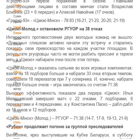
«Гродно-93» первое поражение в сезоне. Главными
Сумникова
действующими лицами в составе минчан стали Владислав
Ирина
Близнюк (23 + 6 передач) и Алексей Навойчик (17 очков).
Сумникова
«Гродно-93» - «Цмокі-Мінск» - 78:83 (16-21, 21-23, 20-20, 21-19)
Ирина
Швайбович
«Цмокі-Молод.» остановили РГУОР на 38 очках
Елена
Интересного противостояния двух молодых команд не вышло:
Швайбович
«Драконы» слишком активно начали эту встречу и старались
Елена
показать свое превосходство на каждом участке площадки. В
Едешко
результате ргуоровцы часто не могли разбить прессинг и теряли
Иван
мяч, а «Цмокі» набирали очки после этих потерь.
Едешко
Иван
«Цмокі-Молод.» оказались сильнее во всех игровых компонентах:
Обучающие
взяли на 18 подборов больше и набрали 33 очка вторым темпом,
материалы
совершили 18 перехватов при 7 у соперника. И, конечно, набрали
Обучающие
гораздо больше очков – игра закончилась со счетом 71:38.
материалы
Высокую эффективность показали два лидера «Цмокі»: Илья
Тренерам
Милашевский завершил матч с 22 очками, 7 подборами, 6
Тренерам
перехватами и 4 передачами, а у Константина Паско – дабл-дабл
Сотрудничество
из 18 очков и 12 подборов.
Сотрудничество
Как
«Цмокі-Мінск» (Молод.) – РГУОР – 71:38 (14-7, 17-9, 19-13, 21-9)
стать
«Рубон» продолжает погоню за группой преследователей
волонтером
Как
Витебляне, ярко выступившие на Кубке Беларуси, в субботу
стать