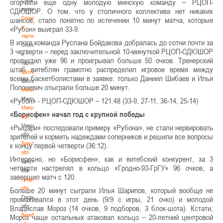
огорчили еще одну молодую минскую команду – РЦОП-
волонтером
СДЮШОР. О том, что у столичного коллектива нет никаких
Спонсоры
шансов, стало понятно по истечении 10 минут матча, которые
и
«Рубон» выиграл 33-9.
партнеры
В итоге команда Руслана Бойдакова добралась до сотни почти за
Спонсоры
3 четверти – перед заключительной 10-минуткой РЦОП-СДЮШОР
и
пропустил уже 96 и проигрывал больше 50 очков. Тренерский
партнеры
штаб витеблян грамотно распределил игровое время между
Школы
всеми баскетболистами в заявке: только Даниил Шибаев и Илья
Школы
Полоневич отыграли больше 20 минут.
Минск
Минск
«Рубон» - РЦОП-СДЮШОР – 121:48 (33-9, 27-11, 36-14, 25-14)
Минская
«Борисфен» начал год с крупной победы
обл
Минская
«Рыцари» последовали примеру «Рубона», не стали нервировать
обл
зрителей и кормить надеждами соперников и решили все вопросы
Брестская
к концу первой четверти (36:12).
обл
Интересно, но «Борисфен», как и витебский конкурент, за 3
Брестская
четверти настрелял в кольцо «Гродно-93-ГрГУ» 96 очков, а
обл
завершил матч с 120.
Гродненская
обл
Больше 20 минут сыграли Илья Шарипов, который вообще не
Гродненская
промахивался в этот день (9/9 с игры, 21 очко) и молодой
обл
Владислав Мороз (14 очков, 9 подборов, 3 блок-шота). Кстати,
Витебская
Мороз чаще остальных атаковал кольцо – 20-летний центровой