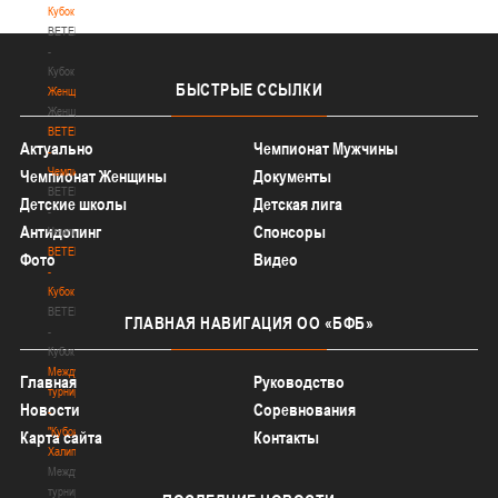
Кубок
BETERA
-
Кубок
БЫСТРЫЕ
ССЫЛКИ
Женщины
Женщины
BETERA
Актуально
Чемпионат Мужчины
-
Чемпионат
Чемпионат Женщины
Документы
BETERA
Детские школы
Детская лига
-
Антидопинг
Спонсоры
Чемпионат
BETERA
Фото
Видео
-
Кубок
BETERA
ГЛАВНАЯ
НАВИГАЦИЯ ОО «БФБ»
-
Кубок
Международный
Главная
Руководство
турнир
Новости
Соревнования
-
"Кубок
Карта сайта
Контакты
Халипского"
Международный
турнир