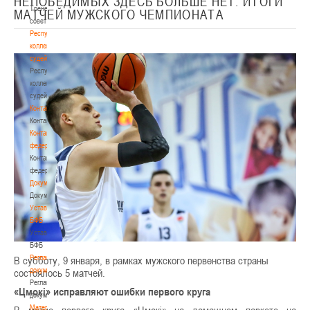
НЕПОБЕДИМЫХ ЗДЕСЬ БОЛЬШЕ НЕТ. ИТОГИ
Тренерский
МАТЧЕЙ МУЖСКОГО ЧЕМПИОНАТА
совет
Республиканская
коллегия
судей
Республиканская
коллегия
судей
Контакты
Контакты
Контакты
федерации
Контакты
федерации
Документы
Документы
Устав
БФБ
Устав
БФБ
Регламентирующие
В субботу, 9 января, в рамках мужского первенства страны
документы
состоялось 5 матчей.
Регламентирующие
«Цмокі» исправляют ошибки первого круга
документы
Материалы
В матче первого круга «Цмокі» на домашнем паркете на