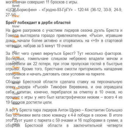
обл
могилевчан совершил 11 бросков с игры.
Витебская
«ЦОР-Борисфен» - «Гродно-93-ГрГУ» - 120:44 (36-12, 33-9, 24-9,
обл
27-14)
Могилевская
обл
Брест побеждает в дерби областей
Могилевская
На фоне разгромов с участием лидеров сезона дуэль Бреста и
обл
Гомеля выглядела гораздо привлекательнее. «Рыси», игравшие
Гомельская
дома, начали более активно и оторвались на «+9» в стартовой
обл
четверти, набрав за 5 минут 19 очков!
Гомельская
обл
За счет чего сумел вернуться Брест? Тут несколько факторов.
Судейство
Во-первых, гомельчане слишком небрежно владели мячом и
Судейство
совершили аж 22 потери, при этом пропуская гостей в быстрые
Полезные
отрывы. Кроме того, брестчане смогли притормозить нападение
материалы
соперников и начать диктовать свои условия на паркете.
Полезные
Сборная Брестской области сделала ставку на персональную
материалы
опеку лидера «Рысей» Тимофея Веревкина, и она оправдала
Судьи
себя: капитан, конечно, перебрался за отметку в 10 очков, но
Судьи
процент с игры у него был катастрофически низким – всего 4 из
Новости
19 бросков достигли цели.
Новости
Все
А вот у Бреста пара лидеров Антон Щурко – Константин Солышко
новости
без остановки вела свою команду к 4-й победе в сезоне. В итоге
Все
этот дуэт ушел с паркета с 59 очками и 16 подборами в сумме, а
новости
сборная Брестской области в заключительной четверти