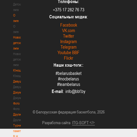
Телефоны
:
Детская
+375 17 282 76 73
лига
О
Социальные медиа
:
лиге
Facebook
О
VK.com
лиге
Twitter
Новости
Instagram
детской
Telegram
лиги
Youtube BBF
Новости
Flickr
детской
Наши хэш-теги:
:
лиги
Юноши
#belarusbasket
Юноши
#nocbelarus
Девушки
#teambelarus
Девушки
E-mail
:
Документы
Документы
Фото
Фото
© Белорусская федерация баскетбола, 2026
Другие
Другие
Разработка сайта
ITG-SOFT </>
Турнир
памяти
В.Н.