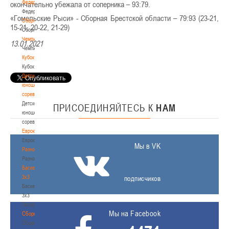
Федерация
окончательно убежала от соперника – 93:79.
Федерация
«Гомельские Рыси» - Сборная Брестской области – 79:93 (23-21,
Сборные
15-21, 20-22, 21-29)
Сборные
Чемпионат
13.01.2021
Чемпионат
Кубок
Кубок
Детско-
юношеские
соревнования
Детско-
ПРИСОЕДИНЯЙТЕСЬ
К
НАМ
юношеские
соревнования
Еврокубки
Еврокубки
Мы в VK
Разное
Разное
Баскетбол
3х3
подписчиков
Баскетбол
3х3
Лого[modid=121]
Мы на Facebook
Сборные
Сборные