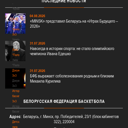
ПОСЛЕДНИЕ
НОВОСТИ
-
"Кубок
Халипского"
04.08.2026
3x3
«MINSK» представил Беларусь на «Играх Будущего –
3x3
2026»
Чемпионат
3х3
Чемпионат
31.07.2026
3х3
Навсегда в истории спорта: не стало олимпийского
Лига
чемпиона Ивана Едешко
"Палова"
Лига
"Палова"
Документы
31.07.2026
БФБ выражает соболезнования родным и близким
3х3
Михаила Курилика
Документы
3х3
История
баскетбола
БЕЛОРУССКАЯ
ФЕДЕРАЦИЯ БАСКЕТБОЛА
3х3
История
баскетбола
Адрес
: Беларусь, г. Минск, пр. Победителей, 23/1 (блок кабинетов
3х3
322), 220004
Детская
лига