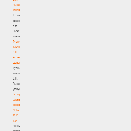
Рыженкова
(юноши)
Турнир
памяти
В.Н.
Рыженкова
(юноши)
Турнир
памяти
В.Н.
Рыженкова
(девушки)
Турнир
памяти
В.Н.
Рыженкова
(девушки)
Республиканские
соревнования
(юноши)
2012-
2013
гг.р.
Республиканские
соревнования