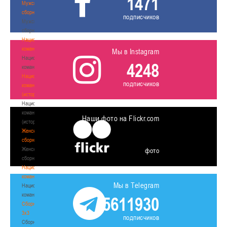
1471
Мужские
сборные
подписчиков
Мужские
сборные
Национальная
команда
Мы в Instagram
Национальная
4248
команда
Национальная
подписчиков
команда
(история)
Национальная
команда
Наши фото на Flickr.com
(история)
Женские
сборные
Женские
фото
сборные
Национальная
команда
Мы в Telegram
Национальная
команда
5611930
Сборные
3х3
подписчиков
Сборные