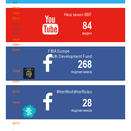
3х3
Национальная
команда.
Наш канал BBF
Женщины
84
Национальная
команда.
видео
Женщины
Национальная
команда.
Мужчины
FIBA Europe
Национальная
Youth Development Fund
268
команда.
Мужчины
Соревнования
подписчиков
Соревнования
Мужчины
Мужчины
#HerWorldHerRules
BETERA
-
28
Чемпионат
BETERA
подписчиков
-
Чемпионат
BETERA
-