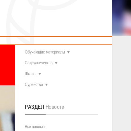
2014 гг.р.
Полезные материалы
Товарищеские игры (девушки)
О федерации
Судьи
ОДМ 2008-2009 гг.р. (девушки)
ОДМ 2008-2009 гг.р. (юноши)
Контакты
л
Первенство 2010-2011 гг.р. (юноши)
Первенство 2011-2012 гг.р. (юноши)
Документы
л
Первенство 2012-2013 гг.р. (юноши)
Наши чемпионы
Обучающие материалы
Сотрудничество
Школы
Судейство
РАЗДЕЛ
Новости
Все новости