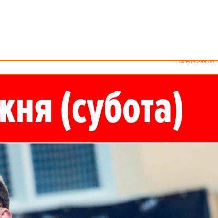
Как стать волонтером
Минск
Спонсоры и партнеры
Минская обл
Брестская обл
Гродненская об
Витебская обл
 в прямом эфире на сайтах belarus.basketball и Sport-tv.by.
Могилевская об
Гомельская обл