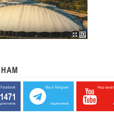
К
НАМ
 Facebook
Мы в Telegram
Наш кана
1471
одписчиков
подписчиков