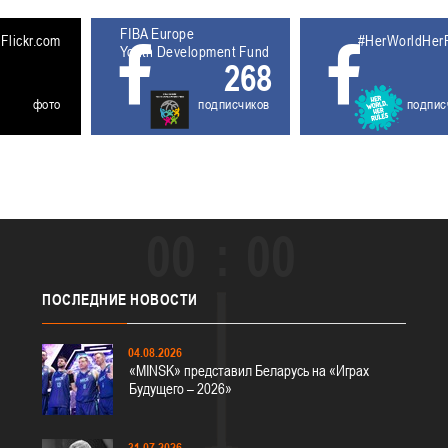
FIBA Europe
5611930
Flickr.com
#HerWorldHer
Youth Development Fund
268
фото
подписчиков
подпис
00
00
ПОСЛЕДНИЕ
НОВОСТИ
04.08.2026
«MINSK» представил Беларусь на «Играх
Будущего – 2026»
31.07.2026