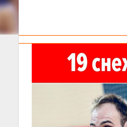
БГУИР"
Тренерам
Трансляция игры из Минска будет доступна к просмотру