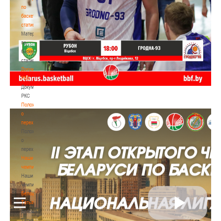
по
баскетбольной
статистике
Материалы
по
баскетбольной
статистике
Документы
РКС
Документы
РКС
Положение
о
переходах
Положение
о
переходах
Наши
чемпионы
Наши
чемпионы
Белошапко
Татьяна
Белошапко
Татьяна