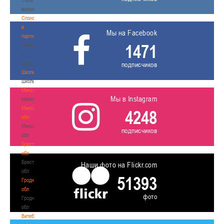
волонтером
Спонсоры
и
Мы на Facebook
партнеры
1471
Спонсоры
и
партнеры
подписчиков
Школы
Школы
Минск
Мы в Instagram
Минск
Минская
4248
обл
Минская
подписчиков
обл
Брестская
обл
Брестская
Наши фото на Flickr.com
обл
51393
Гродненская
обл
фото
Гродненская
обл
Витебская