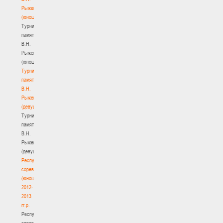
Рыженкова
(юноши)
Турнир
памяти
В.Н.
Рыженкова
(юноши)
Турнир
памяти
В.Н.
Рыженкова
(девушки)
Турнир
памяти
В.Н.
Рыженкова
(девушки)
Республиканские
соревнования
(юноши)
2012-
2013
гг.р.
Республиканские
соревнования