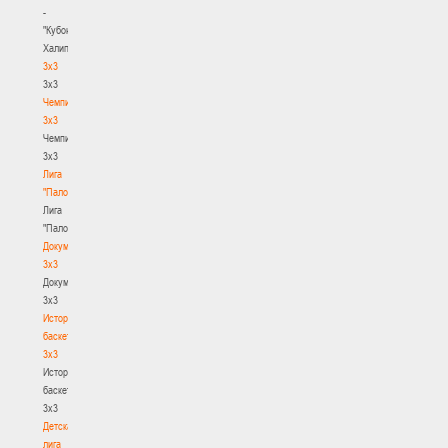
-
"Кубок
Халипского"
3x3
3x3
Чемпионат
3х3
Чемпионат
3х3
Лига
"Палова"
Лига
"Палова"
Документы
3х3
Документы
3х3
История
баскетбола
3х3
История
баскетбола
3х3
Детская
лига