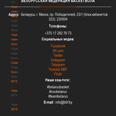
БЕЛОРУССКАЯ
ФЕДЕРАЦИЯ БАСКЕТБОЛА
3х3
Национальная
команда.
Адрес
: Беларусь, г. Минск, пр. Победителей, 23/1 (блок кабинетов
Женщины
322), 220004
Национальная
команда.
Телефоны
:
Женщины
+375 17 282 76 73
Национальная
Социальные медиа
:
команда.
Мужчины
Facebook
Национальная
VK.com
команда.
Twitter
Мужчины
Instagram
Соревнования
Telegram
Соревнования
Youtube BBF
Мужчины
Flickr
Мужчины
Наши хэш-теги:
:
BETERA
-
#belarusbasket
Чемпионат
#nocbelarus
BETERA
#teambelarus
-
E-mail
:
Чемпионат
BETERA
-