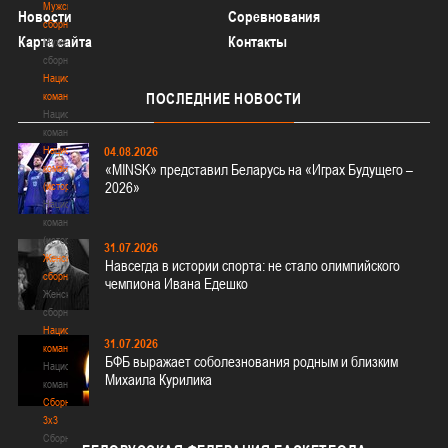
Мужские
Новости
Соревнования
сборные
Карта сайта
Контакты
Мужские
сборные
Национальная
команда
ПОСЛЕДНИЕ
НОВОСТИ
Национальная
команда
Национальная
04.08.2026
«MINSK» представил Беларусь на «Играх Будущего –
команда
2026»
(история)
Национальная
команда
(история)
31.07.2026
Женские
Навсегда в истории спорта: не стало олимпийского
сборные
чемпиона Ивана Едешко
Женские
сборные
Национальная
31.07.2026
команда
БФБ выражает соболезнования родным и близким
Национальная
Михаила Курилика
команда
Сборные
3х3
Сборные