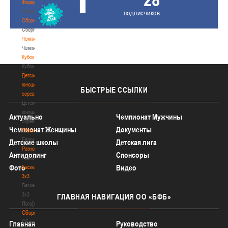
Федерация
Федерация
подписчиков
Сборные
Сборные
Чемпионат
Чемпионат
Кубок
Кубок
Детско-
юношеские
БЫСТРЫЕ
ССЫЛКИ
соревнования
Детско-
юношеские
Актуально
Чемпионат Мужчины
соревнования
Чемпионат Женщины
Документы
Еврокубки
Еврокубки
Детские школы
Детская лига
Разное
Антидопинг
Спонсоры
Разное
Фото
Видео
Баскетбол
3х3
Баскетбол
3х3
ГЛАВНАЯ
НАВИГАЦИЯ ОО «БФБ»
Лого[modid=121]
Сборные
Сборные
Главная
Руководство