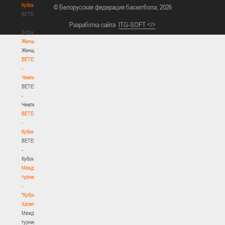
Кубок
© Белорусская федерация баскетбола, 2026
BETERA
-
Разработка сайта
ITG-SOFT </>
Кубок
Женщины
Женщины
BETERA
-
Чемпионат
BETERA
-
Чемпионат
BETERA
-
Кубок
BETERA
-
Кубок
Международный
турнир
-
"Кубок
Халипского"
Международный
турнир