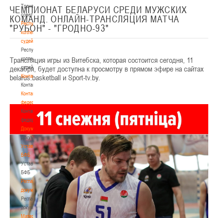
Тренерский
ЧЕМПИОНАТ БЕЛАРУСИ СРЕДИ МУЖСКИХ
совет
КОМАНД. ОНЛАЙН-ТРАНСЛЯЦИЯ МАТЧА
Республиканская
"РУБОН" - "ГРОДНО-93"
коллегия
судей
Республиканская
Трансляция игры из Витебска, которая состоится сегодня, 11
коллегия
декабря, будет доступна к просмотру в прямом эфире на сайтах
судей
belarus.basketball и Sport-tv.by.
Контакты
Контакты
Контакты
федерации
Контакты
федерации
Документы
Документы
Устав
БФБ
Устав
БФБ
Регламентирующие
документы
Регламентирующие
документы
Материалы