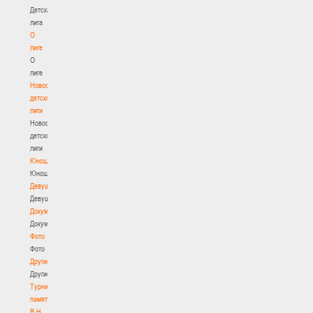
Детская
лига
О
лиге
О
лиге
Новости
детской
лиги
Новости
детской
лиги
Юноши
Юноши
Девушки
Девушки
Документы
Документы
Фото
Фото
Другие
Другие
Турнир
памяти
В.Н.