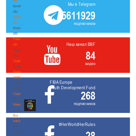
обл
Мы в Telegram
Витебская
5611929
обл
Могилевская
обл
подписчиков
Могилевская
обл
Гомельская
Наш канал BBF
обл
Гомельская
84
обл
Судейство
видео
Судейство
Полезные
материалы
FIBA Europe
Полезные
Youth Development Fund
материалы
268
Судьи
Судьи
подписчиков
Новости
Новости
Все
новости
#HerWorldHerRules
Все
28
новости