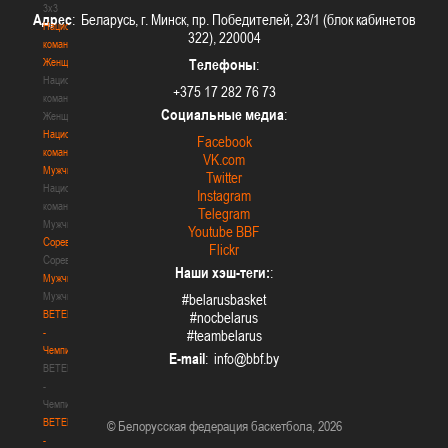
3х3
Адрес
: Беларусь, г. Минск, пр. Победителей, 23/1 (блок кабинетов
Национальная
322), 220004
команда.
Женщины
Телефоны
:
Национальная
+375 17 282 76 73
команда.
Социальные медиа
:
Женщины
Национальная
Facebook
команда.
VK.com
Мужчины
Twitter
Национальная
Instagram
команда.
Telegram
Мужчины
Youtube BBF
Соревнования
Flickr
Соревнования
Наши хэш-теги:
:
Мужчины
Мужчины
#belarusbasket
BETERA
#nocbelarus
-
#teambelarus
Чемпионат
E-mail
:
BETERA
-
Чемпионат
BETERA
© Белорусская федерация баскетбола, 2026
-