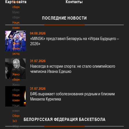
Карта сайта
Контакты
Мужские
сборные
Мужские
сборные
ПОСЛЕДНИЕ
НОВОСТИ
Национальная
команда
Национальная
04.08.2026
«MINSK» представил Беларусь на «Играх Будущего –
команда
2026»
Национальная
команда
(история)
Национальная
31.07.2026
команда
Навсегда в истории спорта: не стало олимпийского
(история)
чемпиона Ивана Едешко
Женские
сборные
Женские
31.07.2026
сборные
БФБ выражает соболезнования родным и близким
Национальная
Михаила Курилика
команда
Национальная
команда
Сборные
БЕЛОРУССКАЯ
ФЕДЕРАЦИЯ БАСКЕТБОЛА
3х3
Сборные