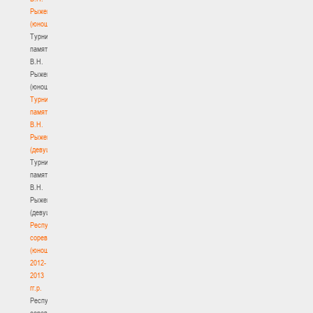
Рыженкова
(юноши)
Турнир
памяти
В.Н.
Рыженкова
(юноши)
Турнир
памяти
В.Н.
Рыженкова
(девушки)
Турнир
памяти
В.Н.
Рыженкова
(девушки)
Республиканские
соревнования
(юноши)
2012-
2013
гг.р.
Республиканские
соревнования