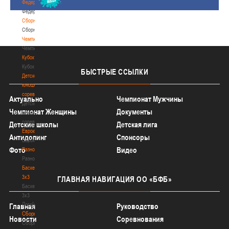
Федерация
Федерация
Сборные
Сборные
Чемпионат
Чемпионат
Кубок
Кубок
БЫСТРЫЕ
ССЫЛКИ
Детско-
юношеские
соревнования
Актуально
Чемпионат Мужчины
Детско-
Чемпионат Женщины
Документы
юношеские
соревнования
Детские школы
Детская лига
Еврокубки
Антидопинг
Спонсоры
Еврокубки
Фото
Видео
Разное
Разное
Баскетбол
3х3
ГЛАВНАЯ
НАВИГАЦИЯ ОО «БФБ»
Баскетбол
3х3
Лого[modid=121]
Главная
Руководство
Сборные
Новости
Соревнования
Сборные