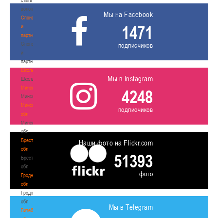
волонтером
Мы на Facebook
Спонсоры
1471
и
партнеры
Спонсоры
подписчиков
и
партнеры
Школы
Мы в Instagram
Школы
Минск
4248
Минск
Минская
подписчиков
обл
Минская
обл
Брестская
Наши фото на Flickr.com
обл
51393
Брестская
обл
фото
Гродненская
обл
Гродненская
обл
Мы в Telegram
Витебская