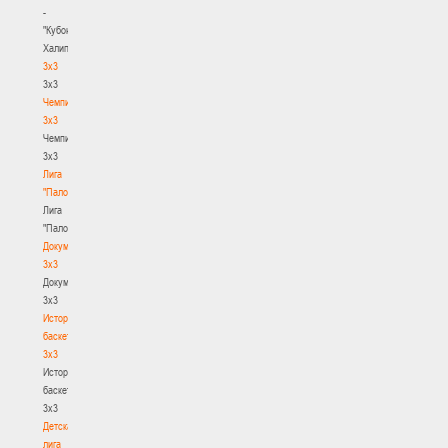
-
"Кубок
Халипского"
3x3
3x3
Чемпионат
3х3
Чемпионат
3х3
Лига
"Палова"
Лига
"Палова"
Документы
3х3
Документы
3х3
История
баскетбола
3х3
История
баскетбола
3х3
Детская
лига