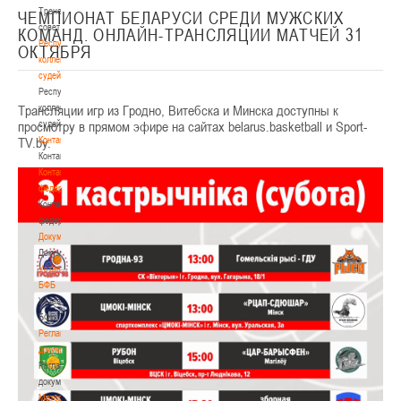
Тренерский
ЧЕМПИОНАТ БЕЛАРУСИ СРЕДИ МУЖСКИХ
совет
КОМАНД. ОНЛАЙН-ТРАНСЛЯЦИИ МАТЧЕЙ 31
Республиканская
ОКТЯБРЯ
коллегия
судей
Республиканская
Трансляции игр из Гродно, Витебска и Минска доступны к
коллегия
просмотру в прямом эфире на сайтах belarus.basketball и Sport-
судей
TV.by.
Контакты
Контакты
Контакты
федерации
Контакты
федерации
Документы
Документы
Устав
БФБ
Устав
БФБ
Регламентирующие
документы
Регламентирующие
документы
Материалы