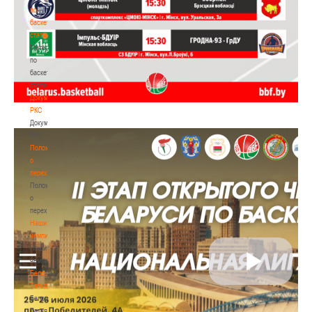
по
баскетбольной
статистике
Материалы
по
баскетбольной
статистике
Документы
РКС
Документы
РКС
Положение
о
переходах
Положение
о
переходах
Наши
чемпионы
Наши
чемпионы
Белошапко
Татьяна
Белошапко
Татьяна