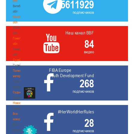
5611929
обл
Витебская
обл
подписчиков
Могилевская
обл
Могилевская
Наш канал BBF
обл
Гомельская
84
обл
Гомельская
видео
обл
Судейство
Судейство
FIBA Europe
Полезные
Youth Development Fund
материалы
268
Полезные
материалы
подписчиков
Судьи
Судьи
Новости
Новости
#HerWorldHerRules
Все
28
новости
Все
новости
подписчиков