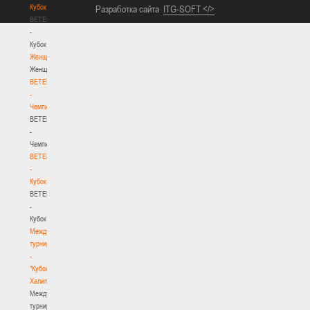
Кубок
Разработка сайта
ITG-SOFT </>
BETERA
-
Кубок
Женщины
Женщины
BETERA
-
Чемпионат
BETERA
-
Чемпионат
BETERA
-
Кубок
BETERA
-
Кубок
Международный
турнир
-
"Кубок
Халипского"
Международный
турнир