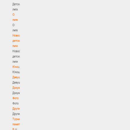
Детская
лига
О
лиге
О
лиге
Новости
детской
лиги
Новости
детской
лиги
Юноши
Юноши
Девушки
Девушки
Документы
Документы
Фото
Фото
Другие
Другие
Турнир
памяти
В.Н.