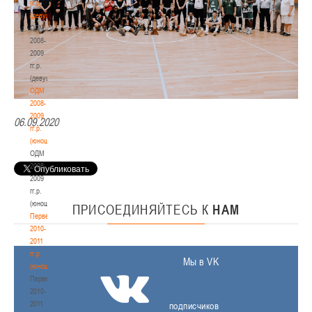
гг.р.
(девушки)
ОДМ
2008-
2009
гг.р.
(девушки)
ОДМ
2008-
2009
06.09.2020
гг.р.
(юноши)
ОДМ
2008-
2009
гг.р.
(юноши)
ПРИСОЕДИНЯЙТЕСЬ
К
НАМ
Первенство
2010-
2011
гг.р.
Мы в VK
(юноши)
Первенство
2010-
2011
подписчиков