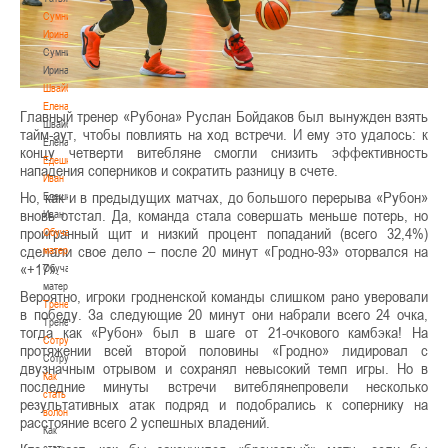
Сумникова
Ирина
Сумникова
Ирина
Швайбович
Елена
Главный тренер «Рубона» Руслан Бойдаков был вынужден взять
Швайбович
тайм-аут, чтобы повлиять на ход встречи. И ему это удалось: к
Елена
концу четверти витебляне смогли снизить эффективность
Едешко
нападения соперников и сократить разницу в счете.
Иван
Но, как и в предыдущих матчах, до большого перерыва «Рубон»
Едешко
вновь отстал. Да, команда стала совершать меньше потерь, но
Иван
проигранный щит и низкий процент попаданий (всего 32,4%)
Обучающие
сделали свое дело – после 20 минут «Гродно-93» оторвался на
материалы
«+17».
Обучающие
материалы
Вероятно, игроки гродненской команды слишком рано уверовали
Тренерам
в победу. За следующие 20 минут они набрали всего 24 очка,
Тренерам
тогда как «Рубон» был в шаге от 21-очкового камбэка! На
Сотрудничество
протяжении всей второй половины «Гродно» лидировал с
Сотрудничество
двузначным отрывом и сохранял невысокий темп игры. Но в
Как
последние минуты встречи витеблянепровели несколько
стать
результативных атак подряд и подобрались к сопернику на
волонтером
расстояние всего 2 успешных владений.
Как
стать