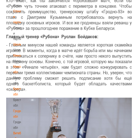
Кто знает, как бы закончился «бронзовый» матч, если бы
«Рубон» чуть точнее атаковал с периметра в концовке. Чтобы
волонтером
сохранить преимущество, тренерскому штабу «Гродно-93» во
Спонсоры
главе с Дмитрием Кузьминым потребовалось вернуть на
и
площадку основных игроков. И все же гродненцы взяли реванш у
партнеры
«Рубона» за прошлогоднее поражение в Кубке Беларуси.
Спонсоры
и
Главный тренер «Рубона» Руслан Бойдаков:
партнеры
- Главным минусом нашей команды является короткая скамейка
Школы
игроков. В моменты, когда в матче идёт борьба или мы начинаем
Школы
приближаться к сопернику в счёте, нам просто некого выпустить
Минск
на подмену основы. Конечно, с той игровой, которую мы показали
Минск
в этом «Финале четырёх», нам будет сложно конкурировать с
Минская
первыми тремя коллективами чемпионата страны. Но, уверен, что
обл
данную проблему сможет решить подписание хотя бы ещё
Минская
одного баскетболиста, который будет обладать качествами
обл
«скорера».
Брестская
обл
Брестская
обл
Гродненская
обл
Гродненская
обл
Витебская