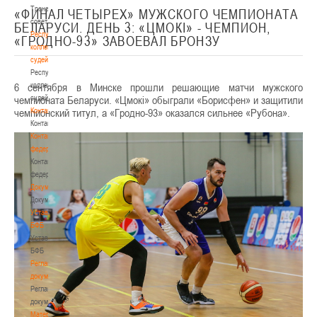
Тренерский
«ФИНАЛ ЧЕТЫРЕХ» МУЖСКОГО ЧЕМПИОНАТА
совет
БЕЛАРУСИ. ДЕНЬ 3: «ЦМОКI» - ЧЕМПИОН,
Республиканская
«ГРОДНО-93» ЗАВОЕВАЛ БРОНЗУ
коллегия
судей
Республиканская
6 сентября в Минске прошли решающие матчи мужского
коллегия
чемпионата Беларуси. «Цмокi» обыграли «Борисфен» и защитили
судей
чемпионский титул, а «Гродно-93» оказался сильнее «Рубона».
Контакты
Контакты
Контакты
федерации
Контакты
федерации
Документы
Документы
Устав
БФБ
Устав
БФБ
Регламентирующие
документы
Регламентирующие
документы
Материалы