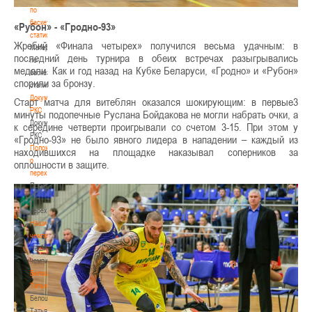
по
баскетбольной
«Рубон» - «Гродно-93»
статистике
Жребий «Финала четырех» получился весьма удачным: в
Материалы
последний день турнира в обеих встречах разыгрывались
по
медали. Как и год назад на Кубке Беларуси, «Гродно» и «Рубон»
баскетбольной
спорили за бронзу.
статистике
Документы
Старт матча для витеблян оказался шокирующ
им: в первые3
РКС
минуты подопечные Руслана Бойдакова не могли набрать очки, а
Документы
к середине четверти проигрывали со счетом 3-15. При этом у
РКС
«Гродно-93» не было явного лидера в нападении – каждый из
Положение
находившихся на площадке наказывал соперников за
о
оплошности в защите.
переходах
Положение
о
переходах
Наши
чемпионы
Наши
чемпионы
Белошапко
Татьяна
Белошапко
Татьяна