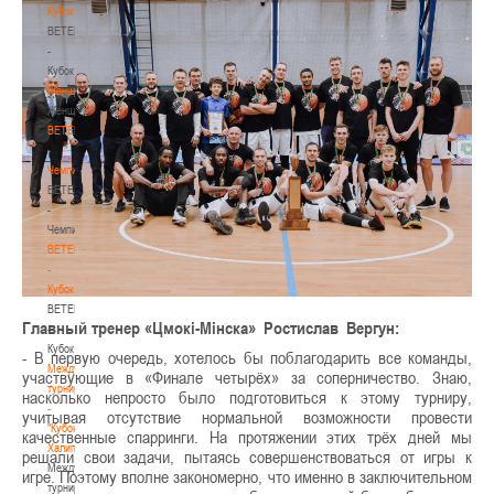
Кубок
BETERA
-
Кубок
Женщины
Женщины
BETERA
-
Чемпионат
BETERA
-
Чемпионат
BETERA
-
Кубок
BETERA
Главный тренер «Цмокi-Мiнска» Ростислав Вергу
н:
-
Кубок
- В первую очередь, хотелось бы поблагодарить все команды,
Международный
участвующие в «Финале четырёх» за соперничество. Знаю,
турнир
насколько непросто было подготовиться к этому турниру,
-
учитывая отсутствие нормальной возможности провести
"Кубок
качественные спарринги. На протяжении этих трёх дней мы
Халипского"
решали свои задачи, пытаясь совершенствоваться от игры к
Международный
игре. Поэтому вполне закономерно, что именно в заключительном
турнир