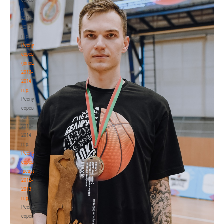
(юноши)
2012-
2013
гг.р.
Республиканские
соревнования
(юноши)
2013-
2014
гг.р.
Республиканские
соревнования
(юноши)
2013-
2014
гг.р.
Республиканские
соревнования
(девушки)
2012-
2013
гг.р.
Республиканские
соревнования