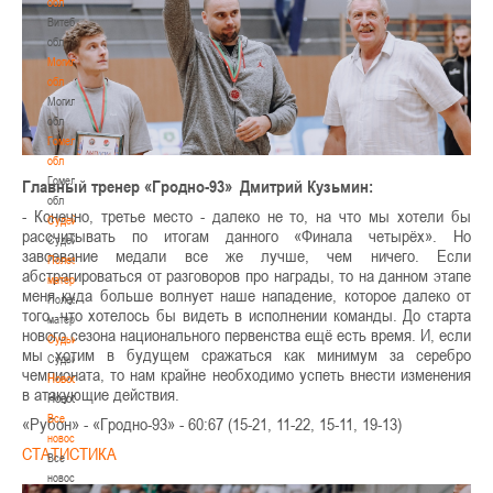
обл
Витебская
обл
Могилевская
обл
Могилевская
обл
Гомельская
обл
Гомельская
Главный тренер «Гродно-93» Дмитрий Кузьмин:
обл
- Конечно, третье место - далеко не то, на что мы хотели бы
Судейство
рассчитывать по итогам данного «Финала четырёх». Но
Судейство
завоевание медали все же лучше, чем ничего. Если
Полезные
абстрагироваться от разговоров про награды, то на данном этапе
материалы
меня куда больше волнует наше нападение, которое далеко от
Полезные
того, что хотелось бы видеть в исполнении команды. До старта
материалы
нового сезона национального первенства ещё есть время. И, если
Судьи
мы хотим в будущем сражаться как минимум за серебро
Судьи
чемпионата, то нам крайне необходимо успеть внести изменения
Новости
в атакующие действия.
Новости
Все
«Рубон» - «Гродно-93» - 60:67 (15-21, 11-22, 15-11, 19-13)
новости
СТАТИСТИКА
Все
новости