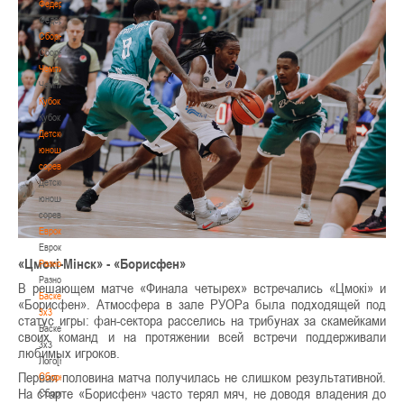
Федерация
Федерация
Сборные
Сборные
Чемпионат
Чемпионат
Кубок
Кубок
Детско-
юношеские
соревнования
Детско-
юношеские
соревнования
Еврокубки
Еврокубки
«Цмокi-Мiнск» - «Борисфен»
Разное
Разное
В решающем матче «Финала четырех» встречались «Цмокi» и
Баскетбол
«Борисфен». Атмосфера в зале РУОРа была подходящей под
3х3
статус игры: фан-сектора расселись на трибунах за скамейками
Баскетбол
своих команд и на протяжении всей встречи поддерживали
3х3
любимых игроков.
Лого[modid=121]
Первая половина матча получилась не слишком результативной.
Сборные
На старте «Борисфен» часто терял мяч, не доводя владения до
Сборные