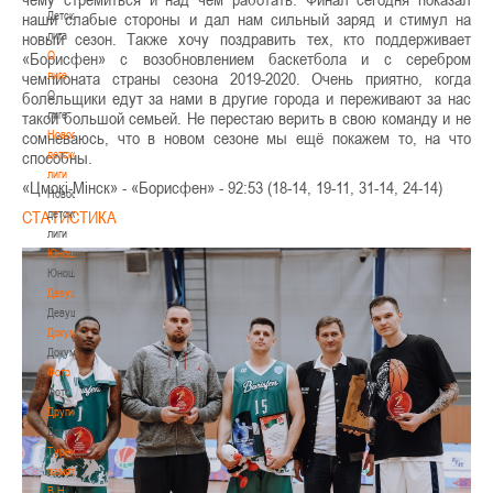
Детская
наши слабые стороны и дал нам сильный заряд и стимул на
лига
новый сезон. Также хочу поздравить тех, кто поддерживает
О
«Борисфен» с возобновлением баскетбола и с серебром
лиге
чемпионата страны сезона 2019-2020. Очень приятно, когда
О
болельщики едут за нами в другие города и переживают за нас
лиге
такой большой семьей. Не перестаю верить в свою команду и не
Новости
сомневаюсь, что в новом сезоне мы ещё покажем то, на что
детской
способны.
лиги
«Цмокi-Мiнск» - «Борисфен» - 92:53 (18-14, 19-11, 31-14, 24-14)
Новости
детской
СТАТИСТИКА
лиги
Юноши
Юноши
Девушки
Девушки
Документы
Документы
Фото
Фото
Другие
Другие
Турнир
памяти
В.Н.