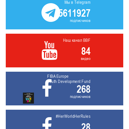
Мы в Telegram
5611927
подписчиков
Наш канал BBF
84
видео
FIBA Europe
Youth Development Fund
268
подписчиков
#HerWorldHerRules
28