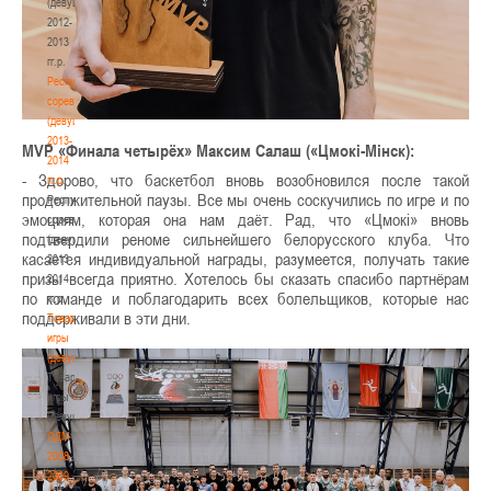
(девушки)
2012-
2013
гг.р.
Республиканские
соревнования
(девушки)
2013-
MVP «Финала четырёх» Максим Салаш («Цмокі-Мінск):
2014
- Здорово, что баскетбол вновь возобновился после такой
гг.р.
продолжительной паузы. Все мы очень соскучились по игре и по
Республиканские
эмоциям, которая она нам даёт. Рад, что «Цмокі» вновь
соревнования
подтвердили реноме сильнейшего белорусского клуба. Что
(девушки)
касается индивидуальной награды, разумеется, получать такие
2013-
призы всегда приятно. Хотелось бы сказать спасибо партнёрам
2014
по команде и поблагодарить всех болельщиков, которые нас
гг.р.
поддерживали в эти дни.
Товарищеские
игры
(девушки)
Товарищеские
игры
(девушки)
ОДМ
2008-
2009