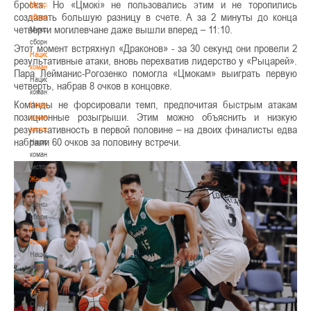
броска. Но «Цмокi» не пользовались этим и не торопились
Мужские
создавать большую разницу в счете. А за 2 минуты до конца
сборные
четверти могилевчане даже вышли вперед – 11:10.
Мужские
сборные
Этот момент встряхнул «Драконов» - за 30 секунд они провели 2
Национальная
результативные атаки, вновь перехватив лидерство у «Рыцарей».
команда
Пара Лейманис-Рогозенко
помогла «Цмокам» выиграть первую
Национальная
четверть, набрав 8 очков в концовке.
команда
Команды не форсировали темп, предпочитая быстрым атакам
Национальная
позиционные розыгрыши. Этим можно объяснить и низкую
команда
результативность в первой половине – на двоих финалисты едва
(история)
набрали 60 очков за половину встречи.
Национальная
команда
(история)
Женские
сборные
Женские
сборные
Национальная
команда
Национальная
команда
Сборные
3х3
Сборные