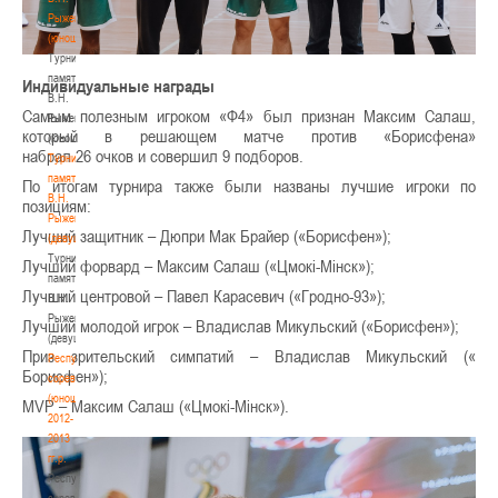
Рыженкова
(юноши)
Турнир
памяти
Индивидуальные награды
В.Н.
Самым полезным игроком «Ф4» был признан Максим Салаш,
Рыженкова
который в решающем матче против «Борисфена»
(юноши)
набрал 26 очков и совершил 9 подборов.
Турнир
памяти
По итогам турнира также были названы лучшие игроки по
В.Н.
позициям:
Рыженкова
Лучший защитник – Дюпри Мак Брайер («Борисфен»
);
(девушки)
Турнир
Лучший форвард – Максим Салаш («Цмокі
-Мінск»);
памяти
Лучший центровой – Павел Карасевич («Гродно-93»);
В.Н.
Рыженкова
Лучший молодой игрок – Владислав Микульский («
Борисфен»);
(девушки)
Приз зрительский симпатий – Владислав Микульский («
Республиканские
Борисфен»);
соревнования
(юноши)
MVP – Максим Салаш («Цмокі-Мінск»).
2012-
2013
гг.р.
Республиканские
соревнования