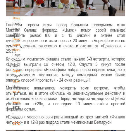
3х3
Национальная
команда.
Женщины
Национальная
Главным героем игры перед большим перерывом стал
команда.
Максим Салаш: форвард «Цмокi» помог своей команде
Женщины
совершить рывок 8-0 и с 13 очками в активе стал
Национальная
лучшим скорером по итогам первых 20 минут. «Борисфен» же не
команда.
сумел удержать равенство в счете и отстал от «Драконов» -
Мужчины
25:37.
Национальная
Ключевым моментом финала стало начало 3-й четверти, которое
команда.
«Цмокi» выиграли со счетом 12-0. Спустя 5 минут после
Мужчины
большого перерыва «Борисфен» набрал свои первые очки, но к
Соревнования
этому моменту дистанцию между командами можно было
Соревнования
описать словом «пропасть» - 24 очка разницы!
Мужчины
Мужчины
Могилевчане попытались ускорить темп встречи, чтобы
BETERA
отыграться, но в итоге сбились на индивидуальные действия и
-
окончательно «посыпались». Перед четвертой четвертью «Цмокi»
Чемпионат
убежали на «+29», и последние 10 минут стали простой
BETERA
формальностью.
-
«Драконы» уверенно выиграли каждый из трех матчей «Финала
Чемпионат
четырех» и в 12-й раз подряд стали чемпионами Беларуси.
BETERA
-