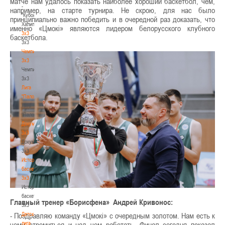
матче нам удалось показать наиболее хороший баскетбол, чем,
-
например, на старте турнира. Не скрою, для нас было
"Кубок
принципиально важно победить и в очередной раз доказать, что
Халипского"
именно «Цмокі» являются лидером белорусского клубного
3x3
баскетбола.
3x3
Чемпионат
3х3
Чемпионат
3х3
Лига
"Палова"
Лига
"Палова"
Документы
3х3
Документы
3х3
История
баскетбола
3х3
История
баскетбола
Главный тренер «Борисфена» Андрей Кривонос:
3х3
Детская
- Поздравляю команду «Цмокі» с очередным золотом. Нам есть к
лига
чему стремиться и над чем работать. Финал сегодня показал