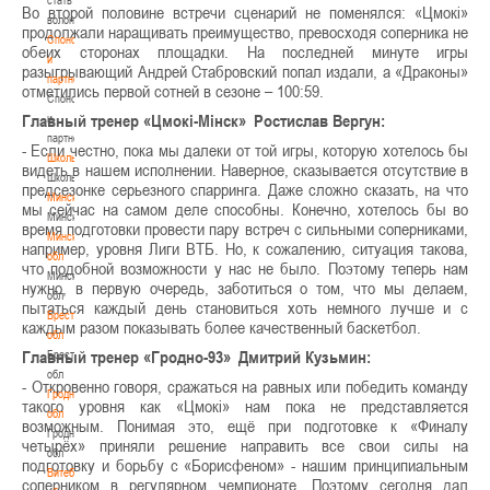
Во второй половине встречи сценарий не поменялся: «Цмокі»
волонтером
продолжали наращивать преимущество, превосходя соперника не
Спонсоры
обеих сторонах площадки. На последней минуте игры
и
разыгрывающий Андрей Стабровский попал издали, а «Драконы»
партнеры
отметились первой сотней в сезоне – 100:59.
Спонсоры
Главный тренер «Цмокі-Мінск» Ростислав Вергун:
и
партнеры
- Если честно, пока мы далеки от той игры, которую хотелось бы
Школы
видеть в нашем исполнении. Наверное, сказывается отсутствие в
Школы
предсезонке серьезного спарринга. Даже сложно сказать, на что
Минск
мы сейчас на самом деле способны. Конечно, хотелось бы во
Минск
время подготовки провести пару встреч с сильными соперниками,
Минская
например, уровня Лиги ВТБ. Но, к сожалению, ситуация такова,
обл
что подобной возможности у нас не было. Поэтому теперь нам
Минская
нужно, в первую очередь, заботиться о том, что мы делаем,
обл
пытаться каждый день становиться хоть немного лучше и с
Брестская
каждым разом показывать более качественный баскетбол.
обл
Главный тренер «Гродно-93» Дмитрий Кузьмин:
Брестская
обл
- Откровенно говоря, сражаться на равных или победить команду
Гродненская
такого уровня как «Цмокi» нам пока не представляется
обл
возможным. Понимая это, ещё при подготовке к «Финалу
Гродненская
четырёх» приняли решение направить все свои силы на
обл
подготовку и борьбу с «Борисфеном» - нашим принципиальным
Витебская
соперником в регулярном чемпионате. Поэтому сегодня дал