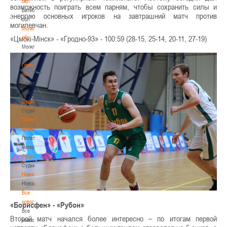
обл
возможность поиграть всем парням, чтобы сохранить силы и
Витебская
энергию основных игроков на завтрашний матч против
обл
могилевчан.
Могилевская
«Цмокі-Мінск» - «Гродно-93» - 100:59 (28-15, 25-14, 20-11, 27-19)
обл
Могилевская
обл
Гомельская
обл
Гомельская
обл
Судейство
Судейство
Полезные
материалы
Полезные
материалы
Судьи
Судьи
Новости
Новости
Все
новости
«Борисфен» - «Рубон»
Все
Второй матч начался более интересно – по итогам первой
новости