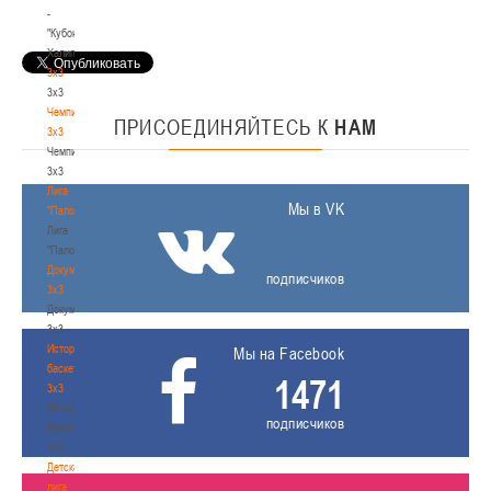
-
"Кубок
Халипского"
3x3
3x3
Чемпионат
ПРИСОЕДИНЯЙТЕСЬ
К
НАМ
3х3
Чемпионат
3х3
Лига
Мы в VK
"Палова"
Лига
"Палова"
Документы
подписчиков
3х3
Документы
3х3
История
Мы на Facebook
баскетбола
1471
3х3
История
подписчиков
баскетбола
3х3
Детская
лига