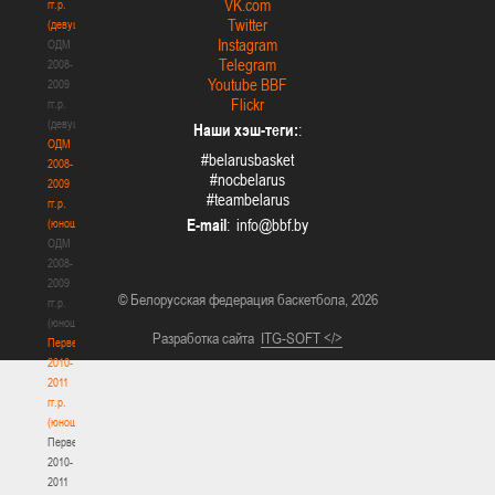
VK.com
гг.р.
Twitter
(девушки)
Instagram
ОДМ
Telegram
2008-
Youtube BBF
2009
Flickr
гг.р.
(девушки)
Наши хэш-теги:
:
ОДМ
#belarusbasket
2008-
#nocbelarus
2009
#teambelarus
гг.р.
E-mail
:
(юноши)
ОДМ
2008-
2009
© Белорусская федерация баскетбола, 2026
гг.р.
(юноши)
Разработка сайта
ITG-SOFT </>
Первенство
2010-
2011
гг.р.
(юноши)
Первенство
2010-
2011