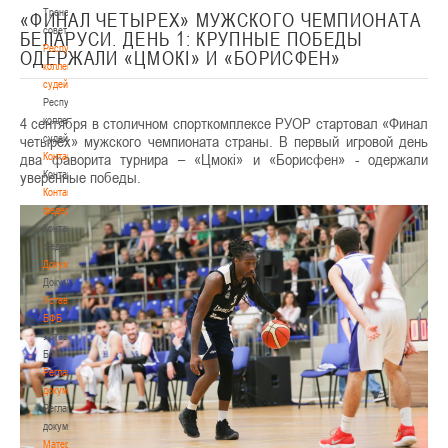
Тренерский
«ФИНАЛ ЧЕТЫРЕХ» МУЖСКОГО ЧЕМПИОНАТА
совет
БЕЛАРУСИ. ДЕНЬ 1: КРУПНЫЕ ПОБЕДЫ
Республиканская
ОДЕРЖАЛИ «ЦМОКІ» И «БОРИСФЕН»
коллегия
судей
Республиканская
4 сентября в столичном спорткомплексе РУОР стартовал «Финал
коллегия
четырех» мужского чемпионата страны. В первый игровой день
судей
два фаворита турнира – «Цмокі» и «Борисфен» - одержали
Контакты
уверенные победы.
Контакты
Контакты
федерации
Контакты
федерации
Документы
Документы
Устав
БФБ
Устав
БФБ
Регламентирующие
документы
Регламентирующие
документы
Материалы