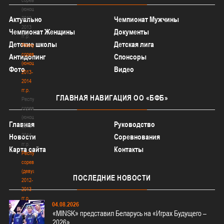
(юноши)
2012-
Актуально
Чемпионат Мужчины
2013
Чемпионат Женщины
Документы
гг.р.
Детские школы
Детская лига
Республиканские
соревнования
Антидопинг
Спонсоры
(юноши)
Фото
Видео
2013-
2014
гг.р.
ГЛАВНАЯ
НАВИГАЦИЯ ОО «БФБ»
Республиканские
соревнования
(юноши)
Главная
Руководство
2013-
2014
Новости
Соревнования
гг.р.
Карта сайта
Контакты
Республиканские
соревнования
(девушки)
ПОСЛЕДНИЕ
НОВОСТИ
2012-
2013
гг.р.
04.08.2026
Республиканские
«MINSK» представил Беларусь на «Играх Будущего –
соревнования
2026»