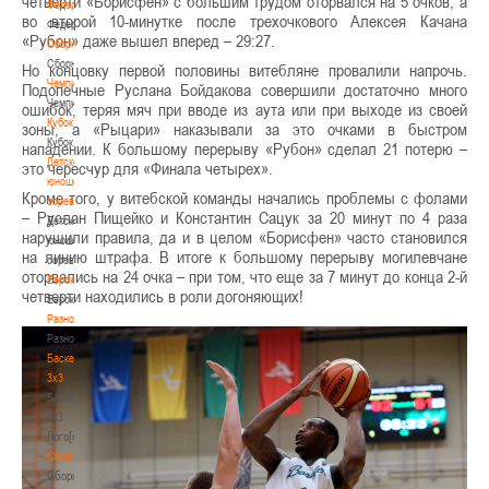
четверти «Борисфен» с большим трудом оторвался на 5 очков, а
Федерация
во второй 10-минутке после трехочкового Алексея Качана
Федерация
«Рубон» даже вышел вперед – 29:27.
Сборные
Сборные
Но концовку первой половины витебляне провалили напрочь.
Чемпионат
Подопечные Руслана Бойдакова совершили достаточно много
Чемпионат
ошибок, теряя мяч при вводе из аута или при выходе из своей
Кубок
зоны, а «Рыцари» наказывали за это очками в быстром
Кубок
нападении. К большому перерыву «Рубон» сделал 21 потерю –
Детско-
это чересчур для «Финала четырех».
юношеские
Кроме того, у витебской команды начались проблемы с фолами
соревнования
– Руслан Пищейко и Константин Сацук за 20 минут по 4 раза
Детско-
нарушили правила, да и в целом «Борисфен» часто становился
юношеские
на линию штрафа. В итоге к большому перерыву могилевчане
соревнования
оторвались на 24 очка – при том, что еще за 7 минут до конца 2-й
Еврокубки
четверти находились в роли догоняющих!
Еврокубки
Разное
Разное
Баскетбол
3х3
Баскетбол
3х3
Лого[modid=121]
Сборные
Сборные