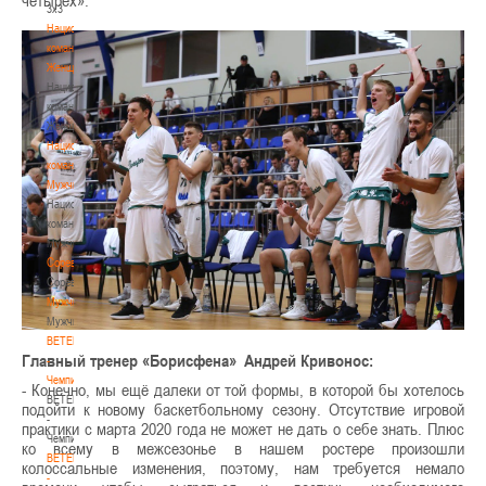
3х3
Национальная
команда.
Женщины
Национальная
команда.
Женщины
Национальная
команда.
Мужчины
Национальная
команда.
Мужчины
Соревнования
Соревнования
Мужчины
Мужчины
BETERA
Главный тренер «Борисфена» Андрей Кривонос:
-
Чемпионат
- Конечно, мы ещё далеки от той формы, в которой бы хотелось
BETERA
подойти к новому баскетбольному сезону. Отсутствие игровой
-
практики с марта 2020 года не может не дать о себе знать. Плюс
Чемпионат
ко всему в межсезонье в нашем ростере произошли
BETERA
колоссальные изменения, поэтому, нам требуется немало
-