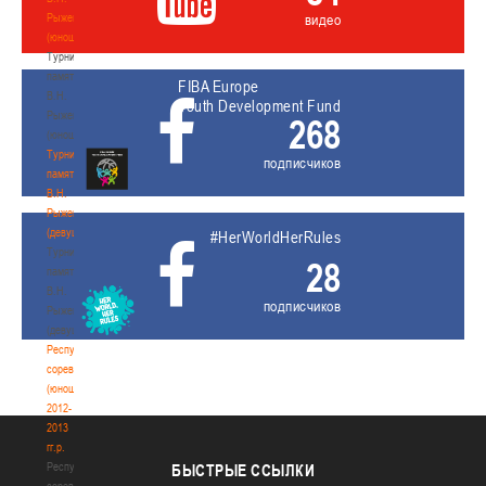
Рыженкова
видео
(юноши)
Турнир
памяти
FIBA Europe
В.Н.
Youth Development Fund
Рыженкова
268
(юноши)
Турнир
подписчиков
памяти
В.Н.
Рыженкова
(девушки)
#HerWorldHerRules
Турнир
28
памяти
В.Н.
подписчиков
Рыженкова
(девушки)
Республиканские
соревнования
(юноши)
2012-
2013
гг.р.
Республиканские
БЫСТРЫЕ
ССЫЛКИ
соревнования