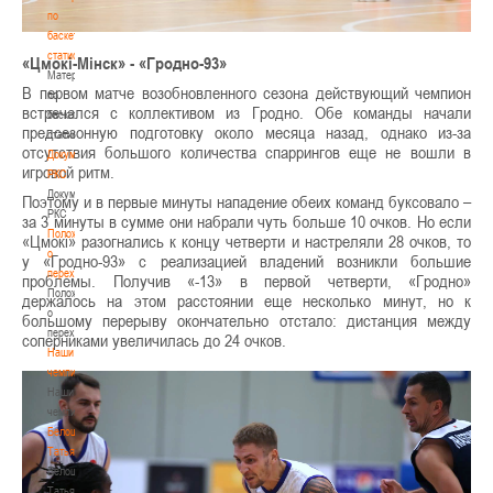
по
баскетбольной
статистике
«Цмокі-Мінск» - «Гродно-93»
Материалы
В первом матче возобновленного сезона действующий чемпион
по
встречался с коллективом из Гродно. Обе команды начали
баскетбольной
предсезонную подготовку около месяца назад, однако из-за
статистике
отсутствия большого количества спаррингов еще не вошли в
Документы
игровой ритм.
РКС
Документы
Поэтому и в первые минуты нападение обеих команд буксовало –
РКС
за 3 минуты в сумме они набрали чуть больше 10 очков. Но если
Положение
«Цмокі» разогнались к концу четверти и настреляли 28 очков, то
о
у «Гродно-93» с реализацией владений возникли большие
переходах
проблемы. Получив «-13» в первой четверти, «Гродно»
Положение
держалось на этом расстоянии еще несколько минут, но к
о
большому перерыву окончательно отстало: дистанция между
переходах
соперниками увеличилась до 24 очков.
Наши
чемпионы
Наши
чемпионы
Белошапко
Татьяна
Белошапко
Татьяна