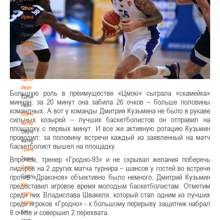
Сумникова
Ирина
Сумникова
Ирина
Швайбович
Елена
Швайбович
Елена
Едешко
Иван
Большую роль в преимуществе «Цмокі» сыграла «скамейка»
Едешко
минчан: за 20 минут она забила 26 очков – больше половины
Иван
командных. А вот у команды Дмитрия Кузьмина не было в рукаве
Обучающие
сильных козырей – лучших баскетболистов он отправил на
материалы
площадку с первых минут. И все же активную ротацию Кузьмин
Обучающие
проводил: за половину встречи каждый из заявленный на матч
материалы
баскетболист вышел на площадку.
Тренерам
Впрочем, тренер «Гродно-93» и не скрывал желания поберечь
Тренерам
лидеров на 2 других матча турнира – шансов у гостей во встрече
Сотрудничество
против «Драконов» объективно было немного. Дмитрий Кузьмин
Сотрудничество
предоставил игровое время молодым баскетболистам. Отметим
Как
среди них Владислава Швакеля, который стал одним из лучших
стать
среди игроков «Гродно» - к большому перерыву защитник набрал
волонтером
8 очков и совершил 2 перехвата.
Как
стать