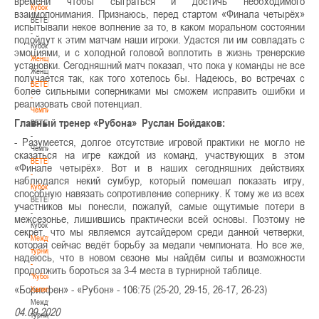
времени чтобы сыграться и достичь необходимого
Кубок
взаимопонимания. Признаюсь, перед стартом «Финала четырёх»
BETERA
испытывали некое волнение за то, в каком моральном состоянии
-
подойдут к этим матчам наши игроки. Удастся ли им совладать с
Кубок
эмоциями, и с холодной головой воплотить в жизнь тренерские
Женщины
установки. Сегодняшний матч показал, что пока у команды не все
Женщины
получается так, как того хотелось бы. Надеюсь, во встречах с
BETERA
более сильными соперниками мы сможем исправить ошибки и
-
реализовать свой потенциал.
Чемпионат
Главный тренер «Рубона» Руслан Бойдаков:
BETERA
-
- Разумеется, долгое отсутствие игровой практики не могло не
Чемпионат
сказаться на игре каждой из команд, участвующих в этом
BETERA
«Финале четырёх». Вот и в наших сегодняшних действиях
-
наблюдался некий сумбур, который помешал показать игру,
Кубок
способную навязать сопротивление сопернику. К тому же из всех
BETERA
участников мы понесли, пожалуй, самые ощутимые потери в
-
межсезонье, лишившись практически всей основы. Поэтому не
Кубок
секрет, что мы являемся аутсайдером среди данной четверки,
Международный
которая сейчас ведёт борьбу за медали чемпионата. Но все же,
турнир
надеюсь, что в новом сезоне мы найдём силы и возможности
-
продолжить бороться за 3-4 места в турнирной таблице.
"Кубок
«Борисфен» - «Рубон» - 106:75 (25-20, 29-15, 26-17, 26-23)
Халипского"
Международный
04.09.2020
турнир