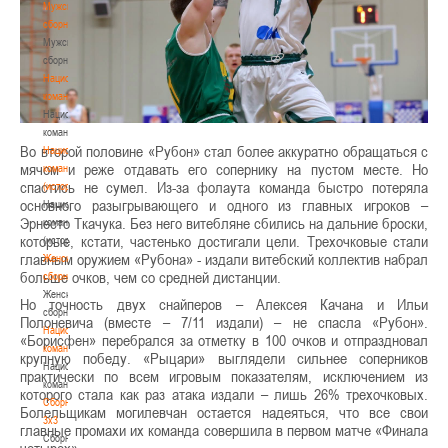
Мужские
сборные
Мужские
сборные
Национальная
команда
Национальная
команда
Во второй половине «Рубон» стал более аккуратно обращаться с
Национальная
мячом и реже отдавать его сопернику на пустом месте. Но
команда
спастись не сумел. Из-за фолаута команда быстро потеряла
(история)
основного разыгрывающего и одного из главных игроков –
Национальная
Эрнесто Ткачука. Без него витебляне сбились на дальние броски,
команда
которые, кстати, частенько достигали цели. Трехочковые стали
(история)
главным оружием «Рубона» - издали витебский коллектив набрал
Женские
больше очков, чем со средней дистанции.
сборные
Женские
Но точность двух снайперов – Алексея Качана и Ильи
сборные
Полоневича (вместе – 7/11 издали) – не спасла «Рубон».
Национальная
«Борисфен» перебрался за отметку в 100 очков и отпраздновал
команда
крупную победу. «Рыцари» выглядели сильнее соперников
Национальная
практически по всем игровым показателям, исключением из
команда
которого стала как раз атака издали – лишь 26% трехочковых.
Сборные
Болельщикам могилевчан остается надеяться, что все свои
3х3
главные промахи их команда совершила в первом матче «Финала
Сборные
четырех».