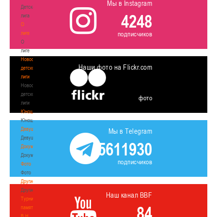
Мы в Instagram
Детская
4248
лига
О
лиге
подписчиков
О
лиге
Новости
Наши фото на Flickr.com
детской
лиги
Новости
детской
фото
лиги
Юноши
Юноши
Девушки
Мы в Telegram
Девушки
5611930
Документы
Документы
подписчиков
Фото
Фото
Другие
Другие
Наш канал BBF
Турнир
84
памяти
В.Н.