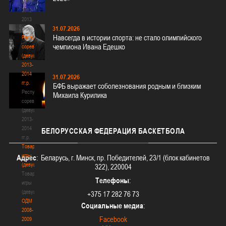
(девушки)
2012-
2013
31.07.2026
гг.р.
Навсегда в истории спорта: не стало олимпийского
Республиканские
чемпиона Ивана Едешко
соревнования
(девушки)
2013-
2014
31.07.2026
гг.р.
БФБ выражает соболезнования родным и близким
Республиканские
Михаила Курилика
соревнования
(девушки)
2013-
2014
БЕЛОРУССКАЯ
ФЕДЕРАЦИЯ БАСКЕТБОЛА
гг.р.
Товарищеские
игры
Адрес
: Беларусь, г. Минск, пр. Победителей, 23/1 (блок кабинетов
(девушки)
322), 220004
Товарищеские
Телефоны
:
игры
(девушки)
+375 17 282 76 73
ОДМ
Социальные медиа
:
2008-
Facebook
2009