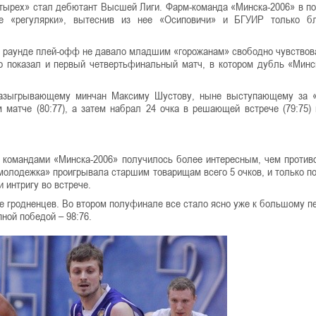
ырех» стал дебютант Высшей Лиги. Фарм-команда «Минска-2006» в п
е «регулярки», вытеснив из нее «Осиповичи» и БГУИР только бл
 раунде плей-офф не давало младшим «горожанам» свободно чувствов
о показал и первый четвертьфинальный матч, в котором дубль «Минс
разыгрывающему минчан Максиму Шустову, ныне выступающему за «
матче (80:77), а затем набрал 24 очка в решающей встрече (79:75)
 командами «Минска-2006» получилось более интересным, чем против
«молодежка» проигрывала старшим товарищам всего 5 очков, и только п
 интригу во встрече.
е гродненцев. Во втором полуфинале все стало ясно уже к большому п
ной победой – 98:76.