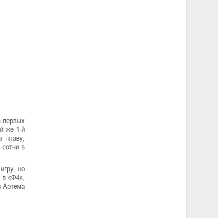
а первых
й же 1-й
а плаву,
 сотни в
игру, но
 в «Ф4»,
в Артема