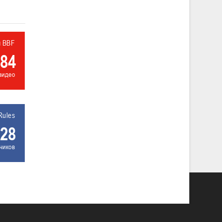
л BBF
84
видео
Rules
28
чиков