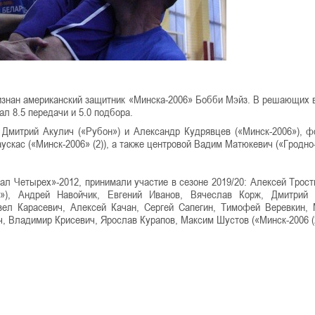
знан американский защитник «Минска-2006» Бобби Мэйз. В решающих 
ал 8.5 передачи и 5.0 подбора.
 Дмитрий Акулич («Рубон») и Александр Кудрявцев («Минск-2006»), 
скас («Минск-2006» (2)), а также центровой Вадим Матюкевич («Гродно-
нал Четырех»-2012, принимали участие в сезоне 2019/20: Алексей Трост
6»), Андрей Навойчик, Евгений Иванов, Вячеслав Корж, Дмитрий 
авел Карасевич, Алексей Качан, Сергей Сапегин, Тимофей Веревкин,
, Владимир Крисевич, Ярослав Курапов, Максим Шустов («Минск-2006 (