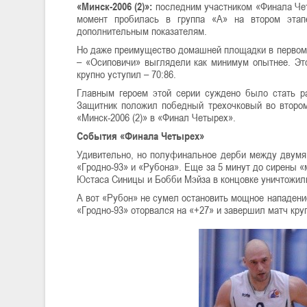
«Минск-2006 (2)»:
последним участником «Финала Чет
момент пробилась в группа «А» на втором этап
дополнительным показателям.
Но даже преимущество домашней площадки в первом
– «Осиповичи» выглядели как минимум опытнее. Эт
крупно уступил – 70:86.
Главным героем этой серии суждено было стать 
Защитник положил победный трехочковый во втором 
«Минск-2006 (2)» в «Финал Четырех».
События «Финала Четырех»
Удивительно, но полуфинальное дерби между двумя
«Гродно-93» и «Рубона». Еще за 5 минут до сирены 
Юстаса Синицы и Бобби Мэйза в концовке уничтожили
А вот «Рубон» не сумел остановить мощное нападени
«Гродно-93» оторвался на «+27» и завершил матч круп