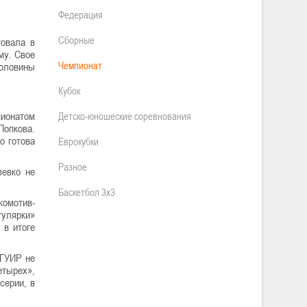
Федерация
Сборные
товала в
му. Свое
Чемпионат
половины
Кубок
пионатом
Детско-юношеские соревнования
Попкова.
о готова
Еврокубки
Разное
левко не
Баскетбол 3х3
комотив-
гулярки»
 в итоге
БГУИР не
етырех»,
серии, в