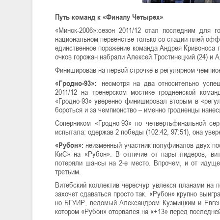
Путь команд к «Финалу Четырех»
«Минск-2006»:сезон 2011/12 стал последним для г
национальном первенстве только со стадии плей-офф.
единственное поражение команда Андрея Кривоноса п
очков горожан набрали Алексей Тростинецкий (24) и А
Финишировав на первой строчке в регулярном чемпи
«Гродно-93»:
несмотря на два относительно успе
2011/12 на тренерском мостике гродненской кома
«Гродно-93» уверенно финишировал вторым в «регуля
бороться и за чемпионство – именно гродненцы нанес
Соперником «Гродно-93» по четвертьфинальной се
испытала: одержав 2 победы (102:42, 97:51), она уве
«Рубон»:
неизменный участник полуфиналов двух пос
КиС» на «Рубон». В отличие от пары лидеров, вит
потеряли шансы на 2-е место. Впрочем, и от идущ
третьим.
Витебский коллектив чересчур увлекся планами на 
захочет сдаваться просто так. «Рубон» крупно выигр
но БГУИР, ведомый Александром Кузмицким и Евгение
котором «Рубон» оторвался на «+13» перед последней