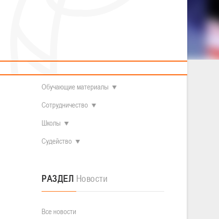
2014 гг.р.
Полезные материалы
Товарищеские игры (девушки)
О федерации
ем самое
Судьи
ОДМ 2008-2009 гг.р. (девушки)
ОДМ 2008-2009 гг.р. (юноши)
Контакты
л
Первенство 2010-2011 гг.р. (юноши)
Первенство 2011-2012 гг.р. (юноши)
Документы
л
Первенство 2012-2013 гг.р. (юноши)
Наши чемпионы
Обучающие материалы
Сотрудничество
Школы
Судейство
РАЗДЕЛ
Новости
Все новости