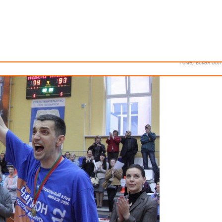
Как стать волонтером
Минск
вершился «Финал Четырех» мужского чемпионата Беларуси. Рассказыва
Спонсоры и партнеры
Минская обл
Брестская обл
Гродненская об
Витебская обл
Могилевская об
Гомельская обл