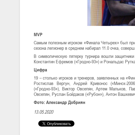
MVP
Самым полезным игроком «Финала Четырех» был при
сезона легионер в среднем набирал 11.0 очка, соверш
В символическую пятерку турнира вошли защитники
Константин Ефремов («Гродно-93») и Рональдас Руткау
Цифра
19 – столько игроков и тренеров, заявленных на «Фи
Ростислав Вергун, Андрей Кривонос («Минск-200
(«Гродно-93»), Виктор Овсепян, Артем Мальков, П
Овсепян, Руслан Бойдаков («Рубон»), Антон Вашкевич
Фото: Александр Добриян
13.05.2020