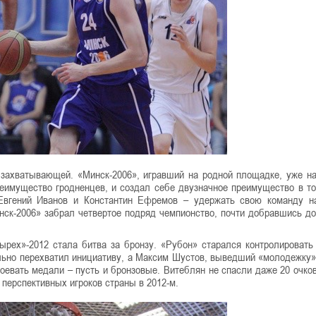
 захватывающей. «Минск-2006», игравший на родной площадке, уже н
еимущество гродненцев, и создал себе двузначное преимущество в то
 Евгений Иванов и Константин Ефремов – удержать свою команду н
инск-2006» забрал четвертое подряд чемпионство, почти добравшись до
ех»-2012 стала битва за бронзу. «Рубон» старался контролировать 
льно перехватил инициативу, а Максим Шустов, выведший «молодежку»
оевать медали – пусть и бронзовые. Витеблян не спасли даже 20 очко
перспективных игроков страны в 2012-м.