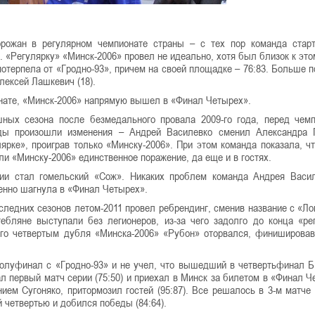
орожан в регулярном чемпионате страны – с тех пор команда стар
 «Регулярку» «Минск-2006» провел не идеально, хотя был близок к это
отерпела от «Гродно-93», причем на своей площадке – 76:83. Больше 
лексей Лашкевич (18).
онате, «Минск-2006» напрямую вышел в «Финал Четырех».
шных сезона после безмедального провала 2009-го года, перед чем
нды произошли изменения – Андрей Василевко сменил Александра 
рке», проиграв только «Минску-2006». При этом команда показала, чт
ли «Минску-2006» единственное поражение, да еще и в гостях.
рии стал гомельский «Сож». Никаких проблем команда Андрея Васи
ренно шагнула в «Финал Четырех».
ледних сезонов летом-2011 провел ребрендинг, сменив название с «Ло
ебляне выступали без легионеров, из-за чего задолго до конца «ре
его четвертым дубля «Минска-2006» «Рубон» оторвался, финишировав
полуфинал с «Гродно-93» и не учел, что вышедший в четвертьфинал 
ал первый матч серии (75:50) и приехал в Минск за билетом в «Финал Ч
м Сугоняко, притормозил гостей (95:87). Все решалось в 3-м матче 
 четвертью и добился победы (84:64).