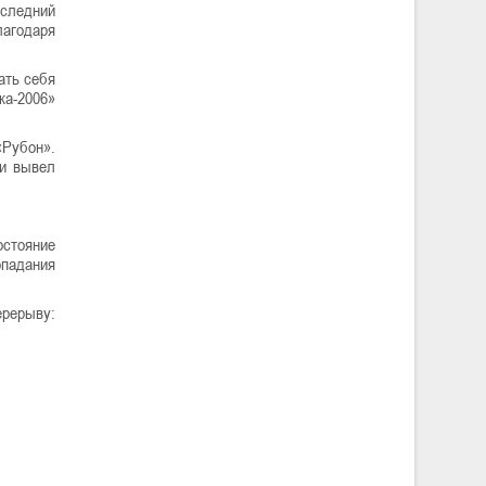
оследний
агодаря
ать себя
ка-2006»
Рубон».
 и вывел
остояние
опадания
ерерыву: