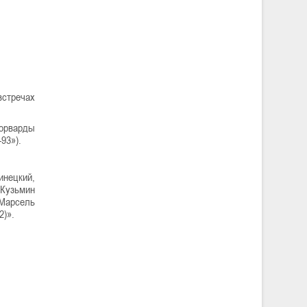
встречах
форварды
93»).
инецкий,
Кузьмин
 Марсель
2)».