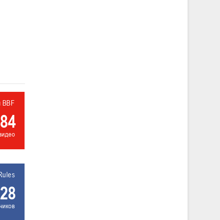
л BBF
84
видео
Rules
28
чиков