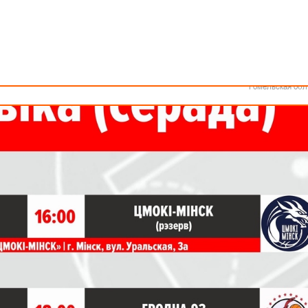
Как стать волонтером
Минск
Спонсоры и партнеры
Минская обл
Брестская обл
Гомеля.
Гродненская об
Витебская обл
Могилевская об
Гомельская обл