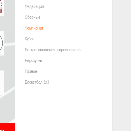
Федерация
Сборные
Чемпионат
Кубок
Детско-юношеские соревнования
Еврокубки
Разное
Баскетбол 3х3