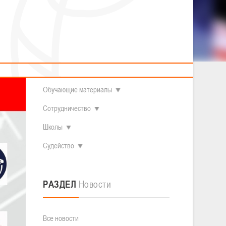
2014 гг.р.
Полезные материалы
Товарищеские игры (девушки)
О федерации
Судьи
ОДМ 2008-2009 гг.р. (девушки)
ОДМ 2008-2009 гг.р. (юноши)
Контакты
л
Первенство 2010-2011 гг.р. (юноши)
Первенство 2011-2012 гг.р. (юноши)
Документы
л
Первенство 2012-2013 гг.р. (юноши)
Наши чемпионы
Обучающие материалы
Сотрудничество
Школы
Судейство
РАЗДЕЛ
Новости
Все новости