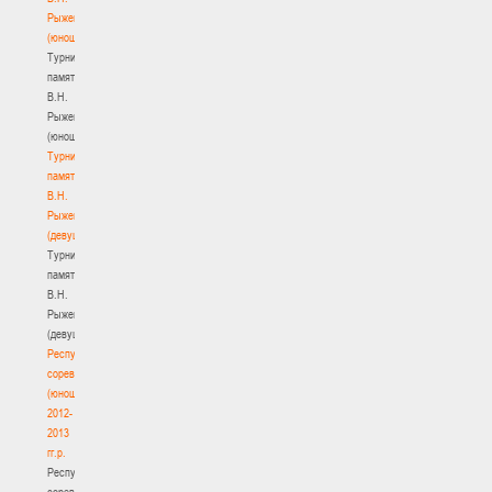
Рыженкова
(юноши)
Турнир
памяти
В.Н.
Рыженкова
(юноши)
Турнир
памяти
В.Н.
Рыженкова
(девушки)
Турнир
памяти
В.Н.
Рыженкова
(девушки)
Республиканские
соревнования
(юноши)
2012-
2013
гг.р.
Республиканские
соревнования