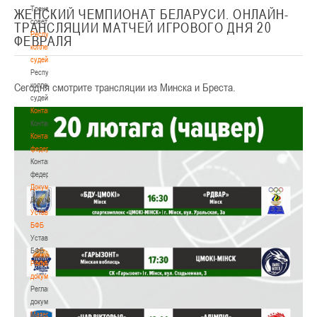
Тренерский
ЖЕНСКИЙ ЧЕМПИОНАТ БЕЛАРУСИ. ОНЛАЙН-
совет
ТРАНСЛЯЦИИ МАТЧЕЙ ИГРОВОГО ДНЯ 20
Республиканская
ФЕВРАЛЯ
коллегия
судей
Республиканская
Сегодня смотрите трансляции из Минска и Бреста.
коллегия
судей
Контакты
Контакты
Контакты
федерации
Контакты
федерации
Документы
Документы
Устав
БФБ
Устав
БФБ
Регламентирующие
документы
Регламентирующие
документы
Материалы