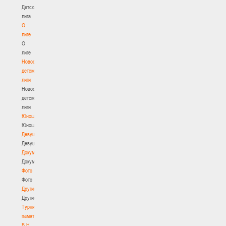
Детская
лига
О
лиге
О
лиге
Новости
детской
лиги
Новости
детской
лиги
Юноши
Юноши
Девушки
Девушки
Документы
Документы
Фото
Фото
Другие
Другие
Турнир
памяти
В.Н.