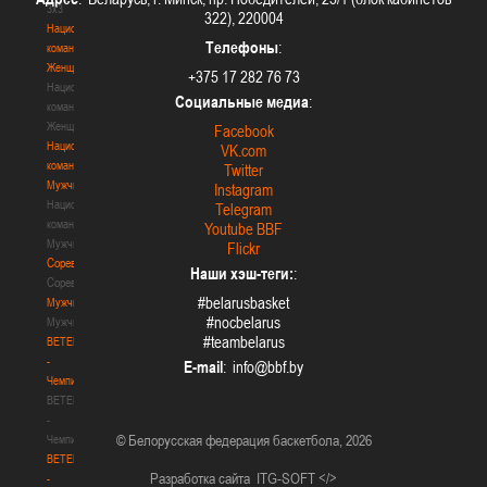
3х3
322), 220004
Национальная
Телефоны
:
команда.
Женщины
+375 17 282 76 73
Национальная
Социальные медиа
:
команда.
Женщины
Facebook
Национальная
VK.com
команда.
Twitter
Мужчины
Instagram
Национальная
Telegram
команда.
Youtube BBF
Мужчины
Flickr
Соревнования
Наши хэш-теги:
:
Соревнования
#belarusbasket
Мужчины
#nocbelarus
Мужчины
#teambelarus
BETERA
-
E-mail
:
Чемпионат
BETERA
-
© Белорусская федерация баскетбола, 2026
Чемпионат
BETERA
Разработка сайта
ITG-SOFT </>
-