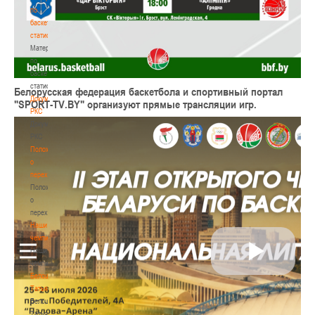
по
баскетбольной
статистике
Материалы
по
баскетбольной
статистике
Белорусская федерация баскетбола и спортивный портал
Документы
"SPORT-TV.BY"
организуют прямые трансляции игр.
РКС
Документы
РКС
Положение
о
переходах
Положение
о
переходах
Наши
чемпионы
Наши
чемпионы
Белошапко
Татьяна
Белошапко
Татьяна