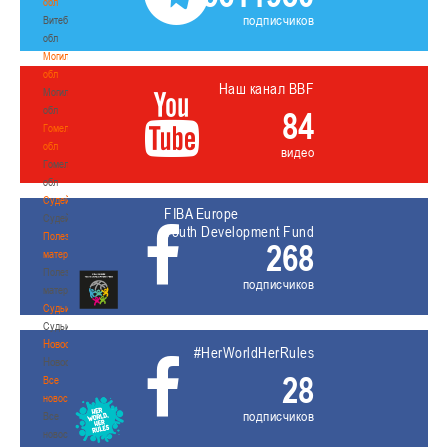
обл
подписчиков
Витебская
обл
Могилевская
обл
Наш канал BBF
Могилевская
обл
84
Гомельская
обл
видео
Гомельская
обл
Судейство
FIBA Europe
Судейство
Youth Development Fund
Полезные
268
материалы
Полезные
подписчиков
материалы
Судьи
Судьи
Новости
#HerWorldHerRules
Новости
28
Все
новости
подписчиков
Все
новости