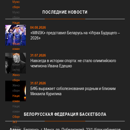
Мужские
сборные
ПОСЛЕДНИЕ
НОВОСТИ
Мужские
сборные
Национальная
04.08.2026
команда
«MINSK» представил Беларусь на «Играх Будущего –
Национальная
2026»
команда
Национальная
команда
(история)
31.07.2026
Национальная
Навсегда в истории спорта: не стало олимпийского
команда
чемпиона Ивана Едешко
(история)
Женские
сборные
31.07.2026
Женские
БФБ выражает соболезнования родным и близким
сборные
Михаила Курилика
Национальная
команда
Национальная
команда
БЕЛОРУССКАЯ
ФЕДЕРАЦИЯ БАСКЕТБОЛА
Сборные
3х3
Сборные
Адрес
: Беларусь, г. Минск, пр. Победителей, 23/1 (блок кабинетов