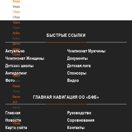
Федерация
Федерация
Сборные
Сборные
Чемпионат
Чемпионат
Кубок
БЫСТРЫЕ
ССЫЛКИ
Кубок
Детско-
юношеские
Актуально
Чемпионат Мужчины
соревнования
Чемпионат Женщины
Документы
Детско-
юношеские
Детские школы
Детская лига
соревнования
Антидопинг
Спонсоры
Еврокубки
Фото
Видео
Еврокубки
Разное
Разное
ГЛАВНАЯ
НАВИГАЦИЯ ОО «БФБ»
Баскетбол
3х3
Баскетбол
Главная
Руководство
3х3
Лого[modid=121]
Новости
Соревнования
Сборные
Карта сайта
Контакты
Сборные