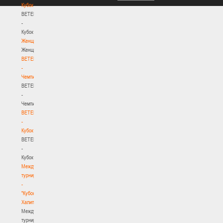
Кубок
BETERA
-
Кубок
Женщины
Женщины
BETERA
-
Чемпионат
BETERA
-
Чемпионат
BETERA
-
Кубок
BETERA
-
Кубок
Международный
турнир
-
"Кубок
Халипского"
Международный
турнир