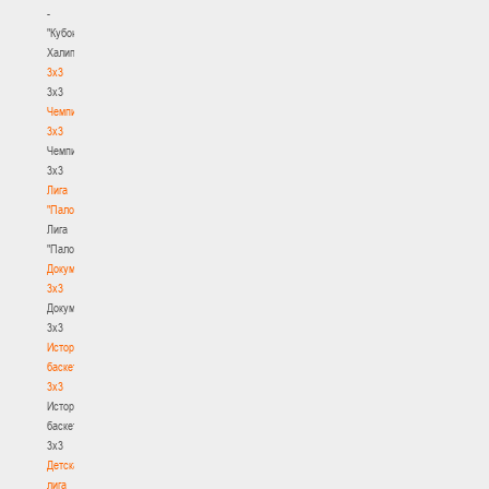
-
"Кубок
Халипского"
3x3
3x3
Чемпионат
3х3
Чемпионат
3х3
Лига
"Палова"
Лига
"Палова"
Документы
3х3
Документы
3х3
История
баскетбола
3х3
История
баскетбола
3х3
Детская
лига