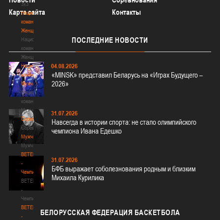
3х3
Карта сайта
Контакты
Национальная
команда.
Женщины
ПОСЛЕДНИЕ
НОВОСТИ
Национальная
команда.
Женщины
04.08.2026
Национальная
«MINSK» представил Беларусь на «Играх Будущего –
команда.
2026»
Мужчины
Национальная
команда.
Мужчины
31.07.2026
Соревнования
Навсегда в истории спорта: не стало олимпийского
Соревнования
чемпиона Ивана Едешко
Мужчины
Мужчины
BETERA
31.07.2026
-
БФБ выражает соболезнования родным и близким
Чемпионат
Михаила Курилика
BETERA
-
Чемпионат
BETERA
БЕЛОРУССКАЯ
ФЕДЕРАЦИЯ БАСКЕТБОЛА
-