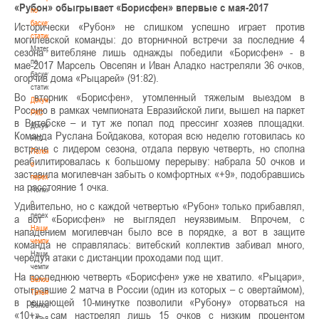
«Рубон» обыгрывает «Борисфен» впервые с мая-2017
по
баскетбольной
Исторически «Рубон» не слишком успешно играет против
статистике
могилевской команды: до вторничной встречи за последние 4
Материалы
сезона витебляне лишь однажды победили «Борисфен» - в
по
мае-2017 Марсель Овсепян и Иван Аладко настреляли 36 очков,
баскетбольной
огорчив дома «Рыцарей» (91:82).
статистике
Во вторник «Борисфен», утомленный тяжелым выездом в
Документы
Россию в рамках чемпионата Евразийской лиги, вышел на паркет
РКС
в Витебске – и тут же попал под прессинг хозяев площадки.
Документы
Команда Руслана Бойдакова, которая всю неделю готовилась ко
РКС
встрече с лидером сезона, отдала первую четверть, но сполна
Положение
реабилитировалась к большому перерыву: набрала 50 очков и
о
заставила могилевчан забыть о комфортных «+9», подобравшись
переходах
на расстояние 1 очка.
Положение
о
Удивительно, но с каждой четвертью «Рубон» только прибавлял,
переходах
а вот «Борисфен» не выглядел неуязвимым. Впрочем, с
Наши
нападением могилевчан было все в порядке, а вот в защите
чемпионы
команда не справлялась: витебский коллектив забивал много,
Наши
чередуя атаки с дистанции проходами под щит.
чемпионы
На последнюю четверть «Борисфен» уже не хватило. «Рыцари»,
Белошапко
отыгравшие 2 матча в России (один из которых – с овертаймом),
Татьяна
в решающей 10-минутке позволили «Рубону» оторваться на
Белошапко
«10+», сам настрелял лишь 15 очков с низким процентом
Татьяна