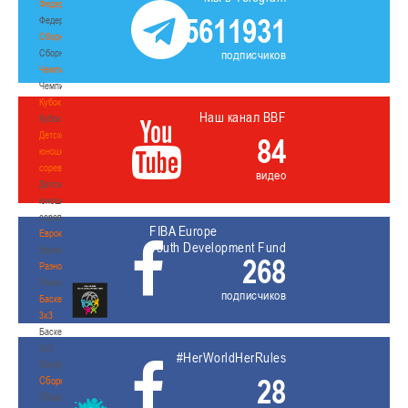
Федерация
5611931
Федерация
Сборные
Сборные
подписчиков
Чемпионат
Чемпионат
Кубок
Наш канал BBF
Кубок
Детско-
84
юношеские
соревнования
видео
Детско-
юношеские
соревнования
FIBA Europe
Еврокубки
Youth Development Fund
Еврокубки
268
Разное
Разное
подписчиков
Баскетбол
3х3
Баскетбол
3х3
#HerWorldHerRules
Лого[modid=121]
28
Сборные
Сборные