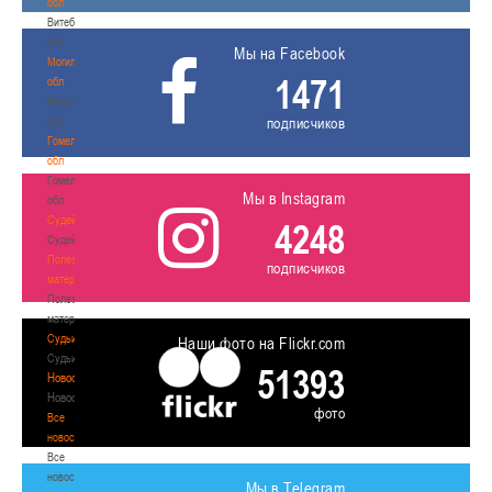
обл
Витебская
обл
Мы на Facebook
Могилевская
1471
обл
Могилевская
обл
подписчиков
Гомельская
обл
Гомельская
Мы в Instagram
обл
Судейство
4248
Судейство
Полезные
подписчиков
материалы
Полезные
материалы
Судьи
Наши фото на Flickr.com
Судьи
51393
Новости
Новости
фото
Все
новости
Все
новости
Мы в Telegram