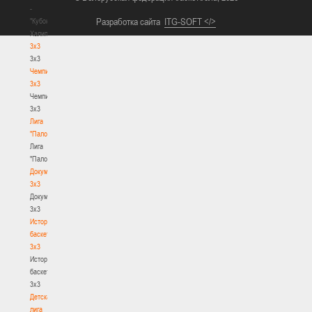
-
Разработка сайта
ITG-SOFT </>
"Кубок
Халипского"
3x3
3x3
Чемпионат
3х3
Чемпионат
3х3
Лига
"Палова"
Лига
"Палова"
Документы
3х3
Документы
3х3
История
баскетбола
3х3
История
баскетбола
3х3
Детская
лига