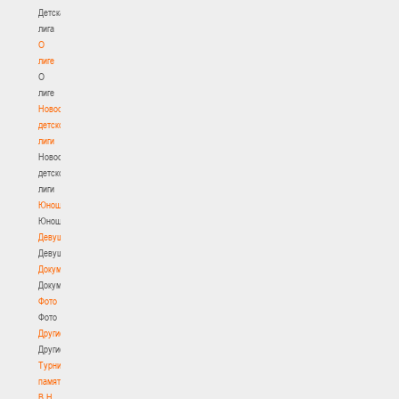
Детская
лига
О
лиге
О
лиге
Новости
детской
лиги
Новости
детской
лиги
Юноши
Юноши
Девушки
Девушки
Документы
Документы
Фото
Фото
Другие
Другие
Турнир
памяти
В.Н.