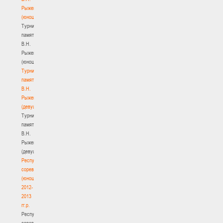
Рыженкова
(юноши)
Турнир
памяти
В.Н.
Рыженкова
(юноши)
Турнир
памяти
В.Н.
Рыженкова
(девушки)
Турнир
памяти
В.Н.
Рыженкова
(девушки)
Республиканские
соревнования
(юноши)
2012-
2013
гг.р.
Республиканские
соревнования