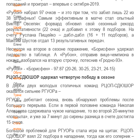
попаданий и проиграл – впервые с октября-2019.
Сумникова
Ирина
«Рубон» набрал 97 очков – и это при том, что забил лишь 22 из
Сумникова
38 штрафных! Самым эффективным в матче стал опытный
Ирина
Виктор Овсепян: форвард обновил свой сезонный рекорд
Швайбович
результативности (22 очка) и добавил к этому 8 подборов. На
Елена
счету Руслана Пищейко – дабл-дабл (16 + 11 подборов), а
Швайбович
Максим Шустов отдал 13 результативных передач.
Елена
Несмотря на второе в сезоне поражение, «Борисфен» удержал
Едешко
лидерство в таблице. А «Рубон», отправив вице-чемпиона в
Иван
нокаут, взобрался на вторую строчку, потеснив «Гродно-93».
Едешко
Иван
«Рубон» - «Борисфен» - 97:87 (20-26, 30-25, 23-21, 24-15)
Обучающие
РЦОП-СДЮШОР одержал четвертую победу в сезоне
материалы
Обучающие
В дерби двух молодых столичных команд РЦОП-СДЮШОР
материалы
оказался сильнее РГУОРа –
Тренерам
РГУОР, дебютант сезона, вновь обнаружил проблемы после
Тренерам
большого перерыва. Если в первой половине команда Николая
Сотрудничество
Алексеева сдерживала чужое нападение, то во второй 20-минутке
Сотрудничество
«поплыла», и уже за 7 минут до сирены разница в счете достигла
Как
15 очков.
стать
волонтером
Большой проблемой для РГУОРа стала игра на щитах: РЦОП-
Как
СДЮШОР взял 22 подбора в нападении, тогда как его соперник –
стать