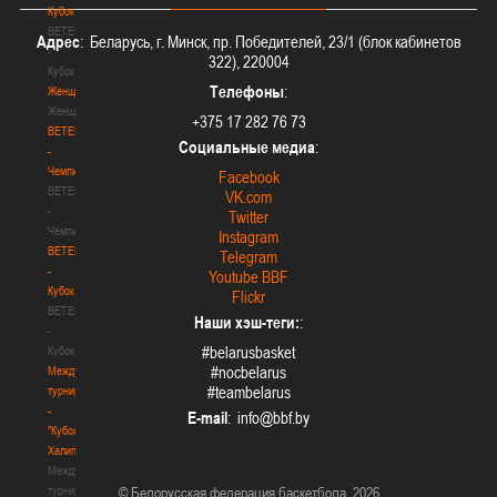
Кубок
BETERA
Адрес
: Беларусь, г. Минск, пр. Победителей, 23/1 (блок кабинетов
-
322), 220004
Кубок
Телефоны
:
Женщины
Женщины
+375 17 282 76 73
BETERA
Социальные медиа
:
-
Чемпионат
Facebook
BETERA
VK.com
-
Twitter
Чемпионат
Instagram
BETERA
Telegram
-
Youtube BBF
Кубок
Flickr
BETERA
Наши хэш-теги:
:
-
#belarusbasket
Кубок
#nocbelarus
Международный
#teambelarus
турнир
-
E-mail
:
"Кубок
Халипского"
Международный
турнир
© Белорусская федерация баскетбола, 2026