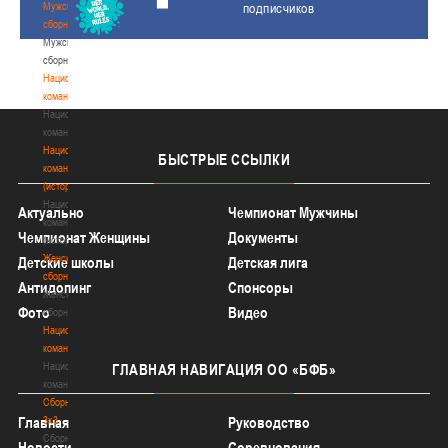
Мужские
подписчиков
сборные
Мужские
сборные
Национальная
команда
Национальная
команда
Национальная
БЫСТРЫЕ
ССЫЛКИ
команда
(история)
Национальная
Актуально
Чемпионат Мужчины
команда
Чемпионат Женщины
Документы
(история)
Женские
Детские школы
Детская лига
сборные
Антидопинг
Спонсоры
Женские
Фото
Видео
сборные
Национальная
команда
Национальная
ГЛАВНАЯ
НАВИГАЦИЯ ОО «БФБ»
команда
Сборные
3х3
Главная
Руководство
Сборные
Новости
Соревнования