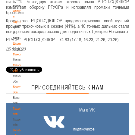
лишь 4. Благодаря атакам второго темпа РЦОП-СДЮШОР
волонтером
изматывал оборону РГУОРа и исправлял промахи точными
Спонсоры
бросками.
и
Кроме того, РЦОП-СДЮШОР продемонстрировал свой лучший
партнеры
процент трехочковых в сезоне (41%), а 10 точных дальних стали
Спонсоры
повторением рекорда сезона для подопечных Дмитрия Новицкого.
и
партнеры
РГУОР – РЦОП-СДЮШОР – 74:83 (17-18, 16-23, 21-26, 20-26)
Школы
05.02.2020
Школы
Минск
Минск
Минская
обл
Минская
обл
ПРИСОЕДИНЯЙТЕСЬ
К
НАМ
Брестская
обл
Брестская
обл
Гродненская
Мы в VK
обл
Гродненская
обл
подписчиков
Витебская