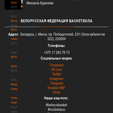
Михаила Курилика
Кубок
BETERA
-
Кубок
БЕЛОРУССКАЯ
ФЕДЕРАЦИЯ БАСКЕТБОЛА
Женщины
Женщины
BETERA
Адрес
: Беларусь, г. Минск, пр. Победителей, 23/1 (блок кабинетов
-
322), 220004
Чемпионат
BETERA
Телефоны
:
-
+375 17 282 76 73
Чемпионат
BETERA
Социальные медиа
:
-
Facebook
Кубок
VK.com
BETERA
Twitter
-
Instagram
Кубок
Telegram
Международный
Youtube BBF
турнир
Flickr
-
Наши хэш-теги:
:
"Кубок
Халипского"
#belarusbasket
Международный
#nocbelarus
турнир