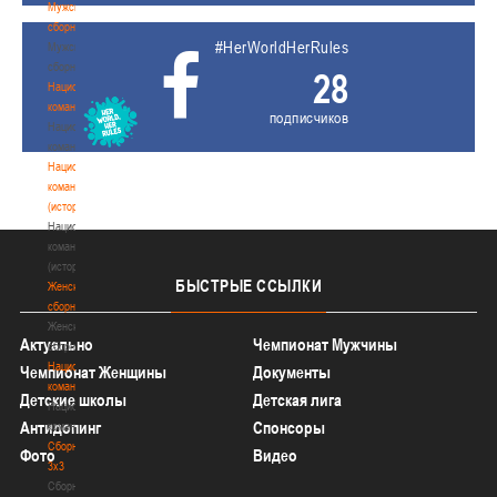
Мужские
сборные
#HerWorldHerRules
Мужские
сборные
28
Национальная
команда
подписчиков
Национальная
команда
Национальная
команда
(история)
Национальная
команда
(история)
БЫСТРЫЕ
ССЫЛКИ
Женские
сборные
Женские
Актуально
Чемпионат Мужчины
сборные
Национальная
Чемпионат Женщины
Документы
команда
Детские школы
Детская лига
Национальная
Антидопинг
Спонсоры
команда
Сборные
Фото
Видео
3х3
Сборные