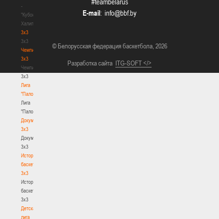
#teambelarus
-
E-mail
:
"Кубок
Халипского"
3x3
3x3
© Белорусская федерация баскетбола, 2026
Чемпионат
3х3
Разработка сайта
ITG-SOFT </>
Чемпионат
3х3
Лига
"Палова"
Лига
"Палова"
Документы
3х3
Документы
3х3
История
баскетбола
3х3
История
баскетбола
3х3
Детская
лига