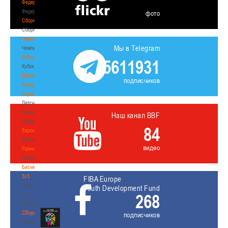
Федерация
Федерация
фото
Сборные
Сборные
Чемпионат
Мы в Telegram
Чемпионат
Кубок
5611931
Кубок
Детско-
подписчиков
юношеские
соревнования
Детско-
юношеские
Наш канал BBF
соревнования
84
Еврокубки
Еврокубки
видео
Разное
Разное
Баскетбол
3х3
FIBA Europe
Баскетбол
Youth Development Fund
268
3х3
Лого[modid=121]
Сборные
подписчиков
Сборные