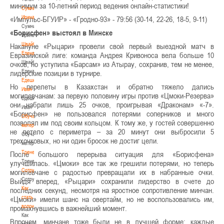
минимум за 10-летний период ведения онлайн-статистики!
Сумникова
Ирина
«Импульс-БГУИР» - «Гродно-93» - 79:56 (30-14, 22-26, 18-5, 9-11)
Сумникова
«Борисфен» выстоял в Минске
Ирина
Швайбович
Накануне «Рыцари» провели свой первый выездной матч в
Елена
Евразийской лиге: команда Андрея Кривоноса вела больше 10
Швайбович
очков, но уступила «Барсам» из Атырау, сохранив, тем не менее,
Елена
лидерские позиции в турнире.
Едешко
Но перелеты в Казахстан и обратно тяжело дались
Иван
могилевчанам: за первую половину игры против «Цмоки-Резерва»
Едешко
они набрали лишь 25 очков, проигрывая «Драконам» «-7».
Иван
«Борисфен» не пользовался потерями соперников и много
Обучающие
позволял им под своим кольцом. К тому же, у гостей совершенно
материалы
не летело с периметра – за 20 минут они выбросили 5
Обучающие
трехочковых, но ни один бросок не достиг цели.
материалы
Тренерам
После большого перерыва ситуация для «Борисфена»
Тренерам
улучшилась. «Цмоки» все так же грешили потерями, но теперь
Сотрудничество
могилевчане с радостью превращали их в набранные очки.
Сотрудничество
Выйдя вперед, «Рыцари» сохранили лидерство в счете до
Как
последних секунд, несмотря на яростное сопротивление минчан.
стать
«Цмоки» имели шанс на овертайм, но не воспользовались им,
волонтером
промахнувшись в важнейший момент.
Как
Впрочем, минчане тоже были не в лучшей форме: каждые
стать