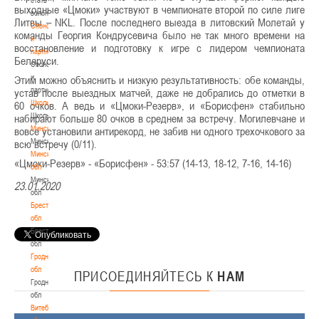
выходные «Цмоки» участвуют в чемпионате второй по силе лиге
волонтером
Литвы – NKL. После последнего выезда в литовский Молетай у
Спонсоры
команды Георгия Кондрусевича было не так много времени на
и
восстановление и подготовку к игре с лидером чемпионата
партнеры
Беларуси.
Спонсоры
и
Этим можно объяснить и низкую результативность: обе команды,
партнеры
устав после выездных матчей, даже не добрались до отметки в
Школы
60 очков. А ведь и «Цмоки-Резерв», и «Борисфен» стабильно
Школы
набирают больше 80 очков в среднем за встречу. Могилевчане и
Минск
вовсе установили антирекорд, не забив ни одного трехочкового за
Минск
всю встречу (0/11).
Минская
«Цмоки-Резерв» - «Борисфен» - 53:57 (14-13, 18-12, 7-16, 14-16)
обл
Минская
23.01.2020
обл
Брестская
обл
Брестская
обл
Гродненская
обл
ПРИСОЕДИНЯЙТЕСЬ
К
НАМ
Гродненская
обл
Витебская