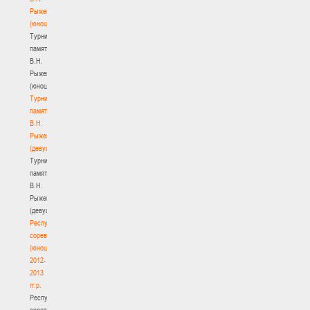
Рыженкова
(юноши)
Турнир
памяти
В.Н.
Рыженкова
(юноши)
Турнир
памяти
В.Н.
Рыженкова
(девушки)
Турнир
памяти
В.Н.
Рыженкова
(девушки)
Республиканские
соревнования
(юноши)
2012-
2013
гг.р.
Республиканские
соревнования