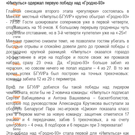
«Импульс» одержал первую победу над «Гродно-93»
по
баскетбольной
Главная сенсация второго этапа «регулярки» состоялась в
статистике
Минске: местный «Импульс-БГУИР» крупно обыграл «Гродно-93»
Материалы
- 79:56. Гости шокировали соперников уже в первой четверти,
по
оторвавшись на 16 очков. К большому перерыву гродненцы чуть
баскетбольной
сократили отставание, но в 3-й четверти «улетели» уже на «-25»!
статистике
Минчане грамотно снизили темп, не позволяли гостям убегать в
Документы
быстрые отрывы и спокойно довели дело до громкой победы с
РКС
достаточно крупной разницей. «Импульс» оказался гораздо
Документы
эффективнее в игре на подборе и после своих же промахов
РКС
набрал сразу 23 очка. Да, «Гродно-93» больше забил из
Положение
«краски», но совсем ничего не попал издали – 4 из 27. В то же
о
время успех БГУИРа был построен на точных трехочковых:
переходах
команда забила 12 из 29 с периметра.
Положение
о
Вряд ли БГУИР добился бы такой победы над лидером
переходах
чемпионата, если бы не 2 новичка команды: «Импульс» подписал
Наши
Сергея Вабищевича и Антона Вашкевича – баскетболистов,
чемпионы
которые под руководством Александра Крутикова выступали за
Наши
сборную Беларуси! Пара экс-игроков «Цмоки» показала класс
чемпионы
уже в первом матче за новую команду: защитник отметился 17
Белошапко
очками и 4 передачами, забив 5 трехочковых, а на счету
Татьяна
центрового – 4 очка, 8 подборов и 6 передач при 3 перехватах!
Белошапко
Эта победа над «Гродно-93» стала первой для «Импульса» как
Татьяна