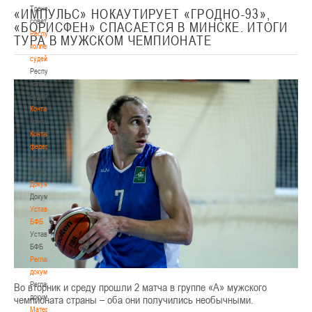
Тренерский
«ИМПУЛЬС» НОКАУТИРУЕТ «ГРОДНО-93»,
совет
«БОРИСФЕН» СПАСАЕТСЯ В МИНСКЕ. ИТОГИ
Республиканская
ТУРА В МУЖСКОМ ЧЕМПИОНАТЕ
коллегия
судей
Республиканская
коллегия
судей
Контакты
Контакты
Контакты
федерации
Контакты
федерации
Документы
Документы
Устав
БФБ
Устав
БФБ
Регламентирующие
документы
Регламентирующие
Во вторник и среду прошли 2 матча в группе «А» мужского
документы
чемпионата страны – оба они получились необычными.
Материалы