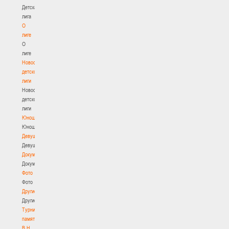
Детская
лига
О
лиге
О
лиге
Новости
детской
лиги
Новости
детской
лиги
Юноши
Юноши
Девушки
Девушки
Документы
Документы
Фото
Фото
Другие
Другие
Турнир
памяти
В.Н.