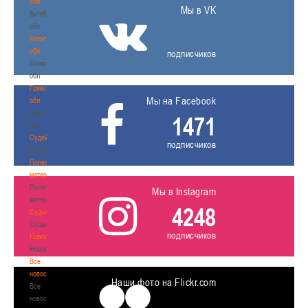
обл
Мы в VK
Витебская
обл
Могилевская
обл
подписчиков
Могилевская
обл
Гомельская
Мы на Facebook
обл
Гомельская
1471
обл
Судейство
подписчиков
Судейство
Полезные
материалы
Полезные
Мы в Instagram
материалы
4248
Судьи
Судьи
подписчиков
Новости
Новости
Все
новости
Наши фото на Flickr.com
Все
новости