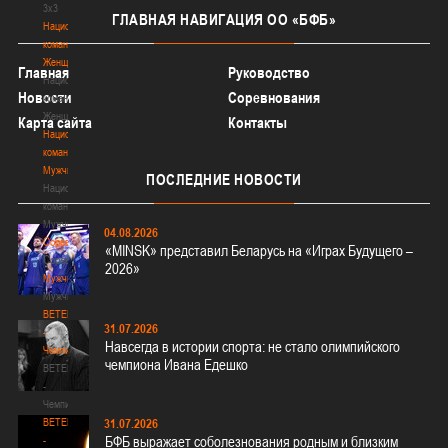
3х3
ГЛАВНАЯ
НАВИГАЦИЯ ОО «БФБ»
Национальная
команда.
Женщины
Главная
Руководство
Национальная
Новости
Соревнования
команда.
Женщины
Карта сайта
Контакты
Национальная
команда.
Мужчины
ПОСЛЕДНИЕ
НОВОСТИ
Национальная
команда.
Мужчины
04.08.2026
Соревнования
«MINSK» представил Беларусь на «Играх Будущего –
Соревнования
2026»
Мужчины
Мужчины
BETERA
31.07.2026
-
Навсегда в истории спорта: не стало олимпийского
Чемпионат
чемпиона Ивана Едешко
BETERA
-
Чемпионат
BETERA
31.07.2026
БФБ выражает соболезнования родным и близким
-