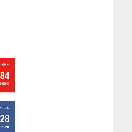
л BBF
84
видео
Rules
28
чиков