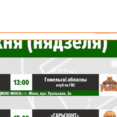
Как стать волонтером
Минск
Спонсоры и партнеры
Минская обл
Брестская обл
Гродненская об
Витебская обл
Могилевская об
Гомельская обл