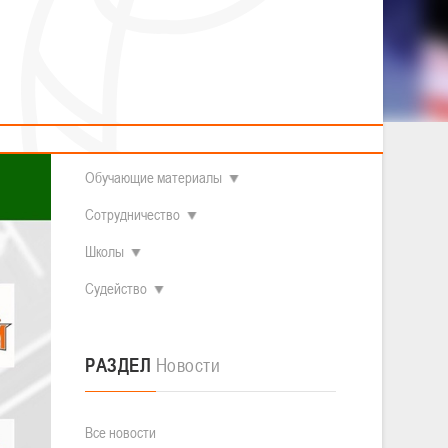
2014 гг.р.
Полезные материалы
Товарищеские игры (девушки)
О федерации
Судьи
ОДМ 2008-2009 гг.р. (девушки)
ОДМ 2008-2009 гг.р. (юноши)
Контакты
л
Первенство 2010-2011 гг.р. (юноши)
Первенство 2011-2012 гг.р. (юноши)
Документы
л
Первенство 2012-2013 гг.р. (юноши)
Наши чемпионы
Обучающие материалы
Сотрудничество
Школы
Судейство
РАЗДЕЛ
Новости
Все новости