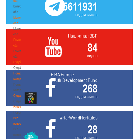
обл
5611931
Витебская
обл
подписчиков
Могилевская
обл
Могилевская
обл
Наш канал BBF
Гомельская
84
обл
Гомельская
видео
обл
Судейство
Судейство
Полезные
FIBA Europe
материалы
Youth Development Fund
268
Полезные
материалы
Судьи
подписчиков
Судьи
Новости
Новости
#HerWorldHerRules
Все
новости
28
Все
новости
подписчиков