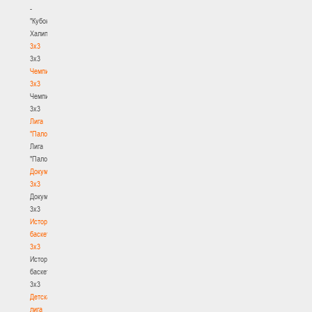
-
"Кубок
Халипского"
3x3
3x3
Чемпионат
3х3
Чемпионат
3х3
Лига
"Палова"
Лига
"Палова"
Документы
3х3
Документы
3х3
История
баскетбола
3х3
История
баскетбола
3х3
Детская
лига