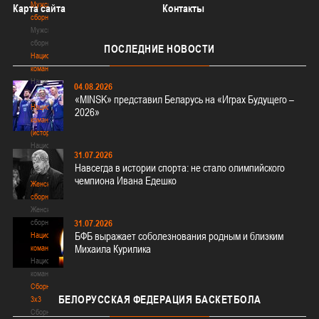
Мужские
Карта сайта
Контакты
сборные
Мужские
сборные
ПОСЛЕДНИЕ
НОВОСТИ
Национальная
команда
Национальная
04.08.2026
команда
«MINSK» представил Беларусь на «Играх Будущего –
Национальная
2026»
команда
(история)
Национальная
31.07.2026
команда
Навсегда в истории спорта: не стало олимпийского
(история)
чемпиона Ивана Едешко
Женские
сборные
Женские
сборные
31.07.2026
БФБ выражает соболезнования родным и близким
Национальная
Михаила Курилика
команда
Национальная
команда
Сборные
БЕЛОРУССКАЯ
ФЕДЕРАЦИЯ БАСКЕТБОЛА
3х3
Сборные