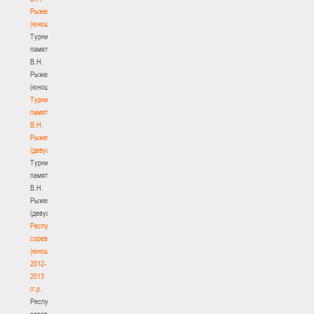
Рыженкова
(юноши)
Турнир
памяти
В.Н.
Рыженкова
(юноши)
Турнир
памяти
В.Н.
Рыженкова
(девушки)
Турнир
памяти
В.Н.
Рыженкова
(девушки)
Республиканские
соревнования
(юноши)
2012-
2013
гг.р.
Республиканские
соревнования