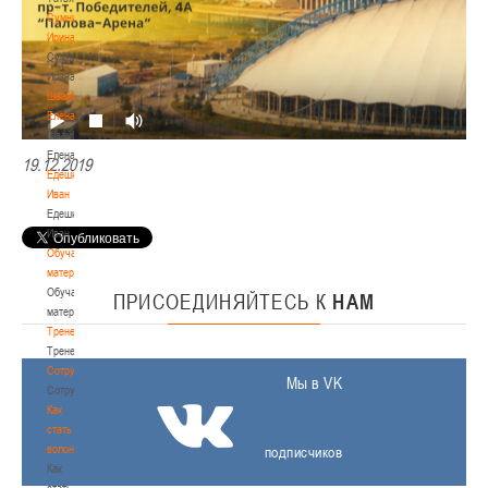
Сумникова
Ирина
Сумникова
Ирина
Швайбович
Елена
Швайбович
Елена
19.12.2019
Едешко
Иван
Едешко
Иван
Обучающие
материалы
Обучающие
ПРИСОЕДИНЯЙТЕСЬ
К
НАМ
материалы
Тренерам
Тренерам
Сотрудничество
Мы в VK
Сотрудничество
Как
стать
волонтером
подписчиков
Как
стать