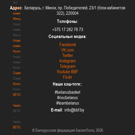
3х3
Адрес
: Беларусь, г. Минск, пр. Победителей, 23/1 (блок кабинетов
Национальная
322), 220004
команда.
Женщины
Телефоны
:
Национальная
+375 17 282 76 73
команда.
Женщины
Социальные медиа
:
Национальная
Facebook
команда.
VK.com
Мужчины
Twitter
Национальная
Instagram
команда.
Telegram
Мужчины
Youtube BBF
Соревнования
Flickr
Соревнования
Наши хэш-теги:
:
Мужчины
Мужчины
#belarusbasket
BETERA
#nocbelarus
-
#teambelarus
Чемпионат
E-mail
:
BETERA
-
Чемпионат
BETERA
© Белорусская федерация баскетбола, 2026
-