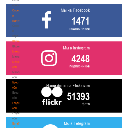
волонтером
Мы на Facebook
Спонсоры
и
1471
партнеры
Спонсоры
подписчиков
и
партнеры
Школы
Школы
Мы в Instagram
Минск
4248
Минск
Минская
подписчиков
обл
Минская
обл
Брестская
Наши фото на Flickr.com
обл
51393
Брестская
обл
Гродненская
фото
обл
Гродненская
обл
Мы в Telegram
Витебская