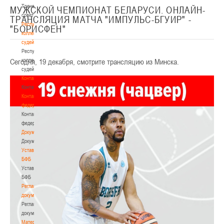
Тренерский
МУЖСКОЙ ЧЕМПИОНАТ БЕЛАРУСИ. ОНЛАЙН-
совет
ТРАНСЛЯЦИЯ МАТЧА "ИМПУЛЬС-БГУИР" -
Республиканская
"БОРИСФЕН"
коллегия
судей
Республиканская
Сегодня, 19 декабря, смотрите трансляцию из Минска.
коллегия
судей
Контакты
Контакты
Контакты
федерации
Контакты
федерации
Документы
Документы
Устав
БФБ
Устав
БФБ
Регламентирующие
документы
Регламентирующие
документы
Материалы