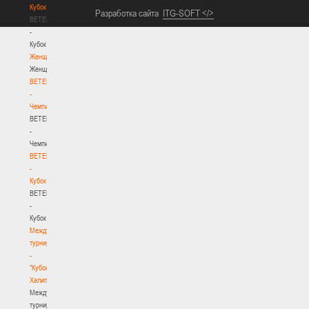
Кубок
Разработка сайта
ITG-SOFT </>
BETERA
-
Кубок
Женщины
Женщины
BETERA
-
Чемпионат
BETERA
-
Чемпионат
BETERA
-
Кубок
BETERA
-
Кубок
Международный
турнир
-
"Кубок
Халипского"
Международный
турнир