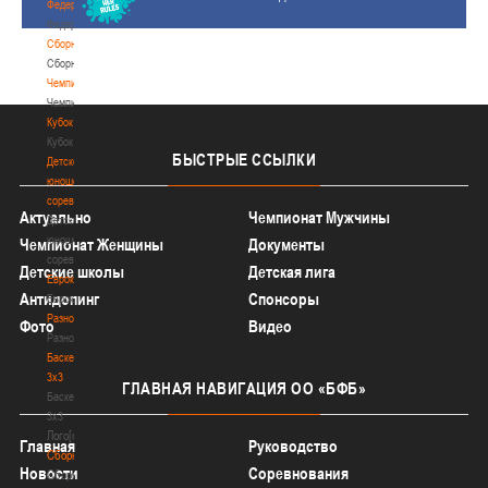
Федерация
Федерация
Сборные
Сборные
Чемпионат
Чемпионат
Кубок
Кубок
БЫСТРЫЕ
ССЫЛКИ
Детско-
юношеские
соревнования
Актуально
Чемпионат Мужчины
Детско-
юношеские
Чемпионат Женщины
Документы
соревнования
Детские школы
Детская лига
Еврокубки
Антидопинг
Спонсоры
Еврокубки
Разное
Фото
Видео
Разное
Баскетбол
3х3
ГЛАВНАЯ
НАВИГАЦИЯ ОО «БФБ»
Баскетбол
3х3
Лого[modid=121]
Главная
Руководство
Сборные
Новости
Соревнования
Сборные