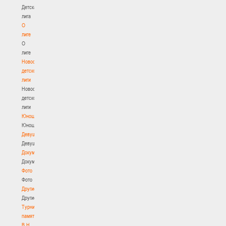
Детская
лига
О
лиге
О
лиге
Новости
детской
лиги
Новости
детской
лиги
Юноши
Юноши
Девушки
Девушки
Документы
Документы
Фото
Фото
Другие
Другие
Турнир
памяти
В.Н.