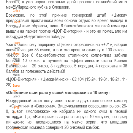
Бресте, а уже через несколько дней проведет важнейший матч
волонтером
международного кубка в Словакии.
Спонсоры
Возможно, по этой причине тренерский штаб «Цмоки»
и
предоставил практически всей основе отдых во время выезда в
партнеры
Брест. Таким образом, лишь 6 баскетболисток минской команды
Спонсоры
вышли на паркет против «ЦОР-Виктории» - и это не помешало им
и
добиться убедительной победы.
партнеры
Школы
Уже к большому перерыву «Цмоки» оторвались на «+21», набрав
Школы
впечатляющие 55 очков, а в итоге прошли отметку в 100 очков –
Минск
104:63. Все 6 баскетболисток столичного коллектива забили
Минск
больше 10 очков, а лучшей по эффективности стала Ксения
Минская
Вабищевич – 29 очков, 8 подборов, 5 передач, 4 перехвата и 38
обл
баллов за полезность действий!
Минская
«ЦОР-Виктория» - «Цмоки-Минск» - 63:104 (15-24, 19-31, 18-21, 11-
обл
28)
Брестская
обл
«Олимпия» выиграла у своей молодежки за 10 минут
Брестская
Неожиданный старт получился в матче двух гродненских команд
обл
– «Олимпии» и «Виктории». Вице-чемпионки совершили рывок 26-
Гродненская
0, а вот «молодежка» не набрала ни одного очка в первой
обл
четверти. Да, «Виктория» выиграла вторую 10-минутку, но вряд
Гродненская
ли кто-то из находившихся на матче верил, что младшая
обл
гродненская команда совершит 26-очковый камбэк.
Витебская