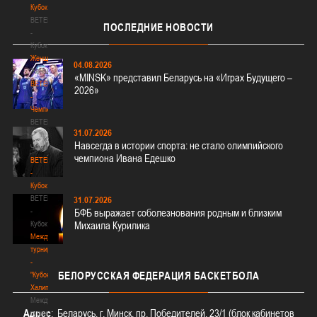
Кубок
BETERA
ПОСЛЕДНИЕ
НОВОСТИ
-
Кубок
Женщины
04.08.2026
Женщины
«MINSK» представил Беларусь на «Играх Будущего –
BETERA
2026»
-
Чемпионат
BETERA
31.07.2026
-
Навсегда в истории спорта: не стало олимпийского
Чемпионат
чемпиона Ивана Едешко
BETERA
-
Кубок
BETERA
31.07.2026
-
БФБ выражает соболезнования родным и близким
Кубок
Михаила Курилика
Международный
турнир
-
БЕЛОРУССКАЯ
ФЕДЕРАЦИЯ БАСКЕТБОЛА
"Кубок
Халипского"
Международный
Адрес
: Беларусь, г. Минск, пр. Победителей, 23/1 (блок кабинетов
турнир