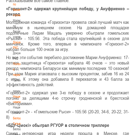
Рассказываем все самое главное:
по
«Горизонт-2» одержал крупнейшую победу, у Ануфриенко –
баскетбольной
рекорд
статистике
Материалы
Молодежная команда «Горизонта» провела свой лучший матч как
по
минимум в нынешнем сезоне. На домашней площадке
баскетбольной
подопечные Лидии Мацаль уверенно обыграли гомельских
статистике
«Рысей» - 105:56. Эта победа стала крупнейшей в сезоне для
Документы
минчанок. Кроме того, впервые в чемпионате «Горизонт-2»
РКС
набрал больше 100 очков за игру.
Документы
Но все эти события перебило достижение Марии Ануфриенко: 17-
РКС
летняя защитница «Горизонта» набрала 46 очков – это новый
Положение
рекорд чемпионата Беларуси как минимум последних 10 сезонов!
о
При этом Мария атаковала с высоким процентом, забив 16 из 24
переходах
с игры. К этому она добавила 8 перехватов и 43 балла за
Положение
эффективность действий.
о
переходах
«Горизонт-2» одержал уже 3-ю победу в сезоне и продолжает
Наши
погоню за делящими 4-ю строчку гродненской и брестской
чемпионы
«Викториями».
Наши
«Горизонт-2» - «Гомельские Рыси» - 105:56 (20-20, 34-6, 20-22, 31-
чемпионы
8)
Белошапко
Татьяна
«БДУ-Цмокi» обыграл РГУОР в столичном триллере
Белошапко
Самая интересная игра недели прошла в Минске, где
Татьяна