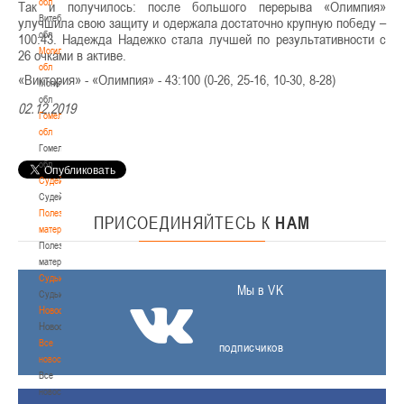
обл
Так и получилось: после большого перерыва «Олимпия»
Витебская
улучшила свою защиту и одержала достаточно крупную победу –
обл
100:43. Надежда Надежко стала лучшей по результативности с
Могилевская
26 очками в активе.
обл
«Виктория» - «Олимпия» - 43:100 (0-26, 25-16, 10-30, 8-28)
Могилевская
обл
02.12.2019
Гомельская
обл
Гомельская
обл
Судейство
Судейство
Полезные
ПРИСОЕДИНЯЙТЕСЬ
К
НАМ
материалы
Полезные
материалы
Судьи
Мы в VK
Судьи
Новости
Новости
Все
подписчиков
новости
Все
новости