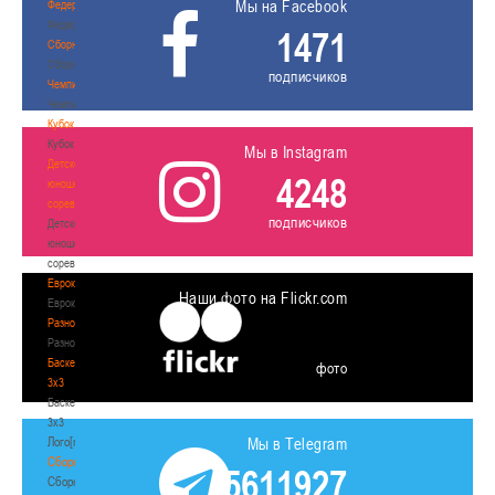
Мы на Facebook
Федерация
Федерация
1471
Сборные
Сборные
подписчиков
Чемпионат
Чемпионат
Кубок
Кубок
Мы в Instagram
Детско-
4248
юношеские
соревнования
подписчиков
Детско-
юношеские
соревнования
Еврокубки
Наши фото на Flickr.com
Еврокубки
Разное
Разное
Баскетбол
фото
3х3
Баскетбол
3х3
Лого[modid=121]
Мы в Telegram
Сборные
5611927
Сборные