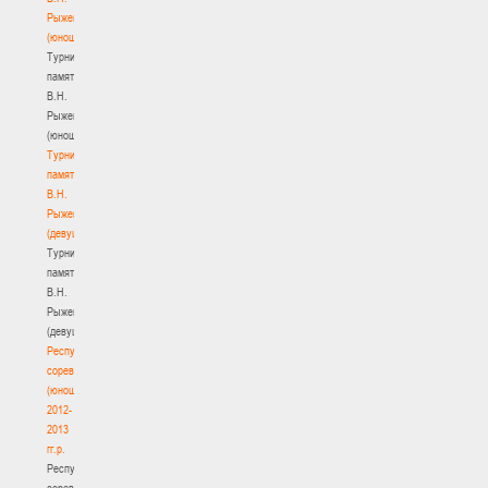
Рыженкова
(юноши)
Турнир
памяти
В.Н.
Рыженкова
(юноши)
Турнир
памяти
В.Н.
Рыженкова
(девушки)
Турнир
памяти
В.Н.
Рыженкова
(девушки)
Республиканские
соревнования
(юноши)
2012-
2013
гг.р.
Республиканские
соревнования