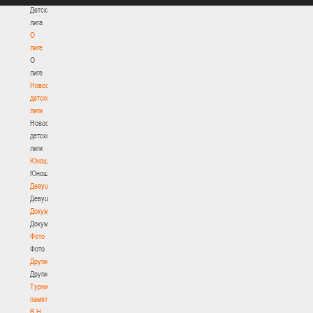
Детская
лига
О
лиге
О
лиге
Новости
детской
лиги
Новости
детской
лиги
Юноши
Юноши
Девушки
Девушки
Документы
Документы
Фото
Фото
Другие
Другие
Турнир
памяти
В.Н.