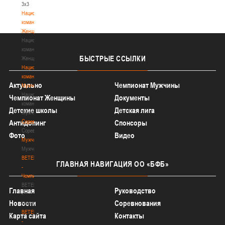
3х3
Национальная
команда.
Женщины
Национальная
команда.
БЫСТРЫЕ
ССЫЛКИ
Женщины
Национальная
команда.
Актуально
Чемпионат Мужчины
Мужчины
Национальная
Чемпионат Женщины
Документы
команда.
Детские школы
Детская лига
Мужчины
Соревнования
Антидопинг
Спонсоры
Соревнования
Фото
Видео
Мужчины
Мужчины
BETERA
ГЛАВНАЯ
НАВИГАЦИЯ ОО «БФБ»
-
Чемпионат
BETERA
Главная
Руководство
-
Новости
Соревнования
Чемпионат
BETERA
Карта сайта
Контакты
-