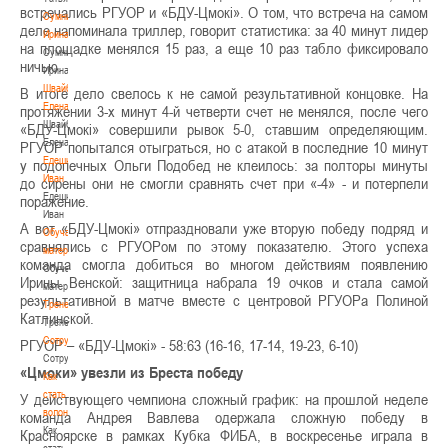
встречались РГУОР и «БДУ-Цмокi». О том, что встреча на самом
Сумникова
деле напоминала триллер, говорит статистика: за 40 минут лидер
Ирина
на площадке менялся 15 раз, а еще 10 раз табло фиксировало
Сумникова
ничью.
Ирина
Швайбович
В итоге дело свелось к не самой результативной концовке. На
Елена
протяжении 3-х минут 4-й четверти счет не менялся, после чего
Швайбович
«БДУ-Цмокi» совершили рывок 5-0, ставшим определяющим.
Елена
РГУОР попытался отыграться, но с атакой в последние 10 минут
Едешко
у подопечных Ольги Подобед не клеилось: за полторы минуты
Иван
до сирены они не смогли сравнять счет при «-4» - и потерпели
Едешко
поражение.
Иван
А вот «БДУ-Цмокi» отпраздновали уже вторую победу подряд и
Обучающие
сравнялись с РГУОРом по этому показателю. Этого успеха
материалы
команда смогла добиться во многом действиям появлению
Обучающие
Ирины Венской: защитница набрала 19 очков и стала самой
материалы
результативной в матче вместе с центровой РГУОРа Полиной
Тренерам
Катлинской.
Тренерам
Сотрудничество
РГУОР – «БДУ-Цмокi» - 58:63 (16-16, 17-14, 19-23, 6-10)
Сотрудничество
«Цмоки» увезли из Бреста победу
Как
стать
У действующего чемпиона сложный график: на прошлой неделе
волонтером
команда Андрея Вавлева одержала сложную победу в
Как
Красноярске в рамках Кубка ФИБА, в воскресенье играла в
стать