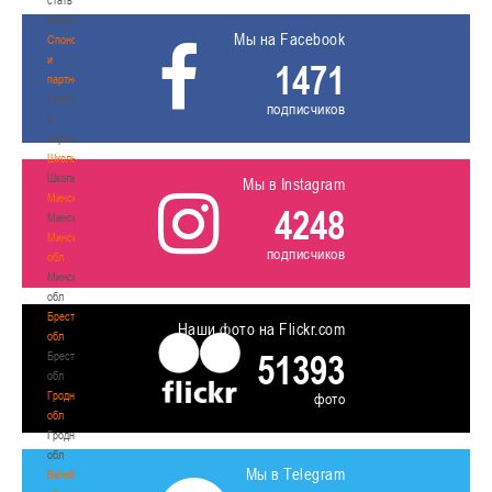
волонтером
Мы на Facebook
Спонсоры
и
1471
партнеры
Спонсоры
подписчиков
и
партнеры
Школы
Школы
Мы в Instagram
Минск
4248
Минск
Минская
подписчиков
обл
Минская
обл
Брестская
Наши фото на Flickr.com
обл
51393
Брестская
обл
Гродненская
фото
обл
Гродненская
обл
Мы в Telegram
Витебская