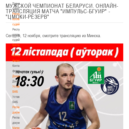
Тренерский
МУЖСКОЙ ЧЕМПИОНАТ БЕЛАРУСИ. ОНЛАЙН-
совет
ТРАНСЛЯЦИЯ МАТЧА "ИМПУЛЬС-БГУИР" -
Республиканская
"ЦМОКИ-РЕЗЕРВ"
коллегия
судей
Республиканская
Сегодня, 12 ноября, смотрите трансляцию из Минска.
коллегия
судей
Контакты
Контакты
Контакты
федерации
Контакты
федерации
Документы
Документы
Устав
БФБ
Устав
БФБ
Регламентирующие
документы
Регламентирующие
документы
Материалы