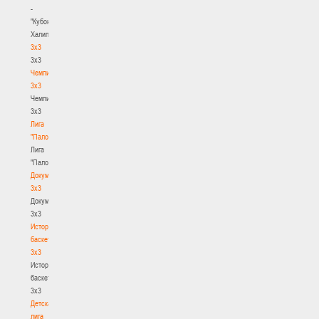
-
"Кубок
Халипского"
3x3
3x3
Чемпионат
3х3
Чемпионат
3х3
Лига
"Палова"
Лига
"Палова"
Документы
3х3
Документы
3х3
История
баскетбола
3х3
История
баскетбола
3х3
Детская
лига