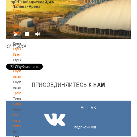
Сумникова
Ирина
Сумникова
Ирина
Швайбович
Елена
Швайбович
Елена
12.11.2019
Едешко
Иван
Едешко
Иван
Обучающие
материалы
Обучающие
ПРИСОЕДИНЯЙТЕСЬ
К
НАМ
материалы
Тренерам
Тренерам
Сотрудничество
Мы в VK
Сотрудничество
Как
стать
волонтером
подписчиков
Как
стать