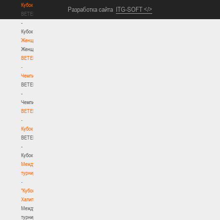
Кубок
Разработка сайта
ITG-SOFT </>
BETERA
-
Кубок
Женщины
Женщины
BETERA
-
Чемпионат
BETERA
-
Чемпионат
BETERA
-
Кубок
BETERA
-
Кубок
Международный
турнир
-
"Кубок
Халипского"
Международный
турнир