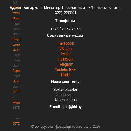
3х3
Адрес
: Беларусь, г. Минск, пр. Победителей, 23/1 (блок кабинетов
Национальная
322), 220004
команда.
Женщины
Телефоны
:
Национальная
+375 17 282 76 73
команда.
Женщины
Социальные медиа
:
Национальная
Facebook
команда.
VK.com
Мужчины
Twitter
Национальная
Instagram
команда.
Telegram
Мужчины
Youtube BBF
Соревнования
Flickr
Соревнования
Наши хэш-теги:
:
Мужчины
Мужчины
#belarusbasket
BETERA
#nocbelarus
-
#teambelarus
Чемпионат
E-mail
:
BETERA
-
Чемпионат
BETERA
© Белорусская федерация баскетбола, 2026
-