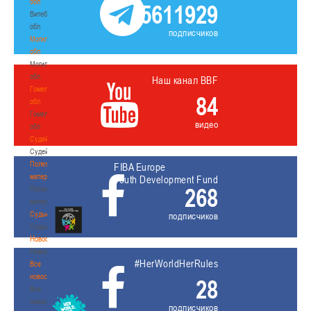
обл
5611929
Витебская
обл
подписчиков
Могилевская
обл
Могилевская
обл
Наш канал BBF
Гомельская
84
обл
Гомельская
видео
обл
Судейство
Судейство
Полезные
FIBA Europe
материалы
Youth Development Fund
268
Полезные
материалы
Судьи
подписчиков
Судьи
Новости
Новости
#HerWorldHerRules
Все
новости
28
Все
новости
подписчиков