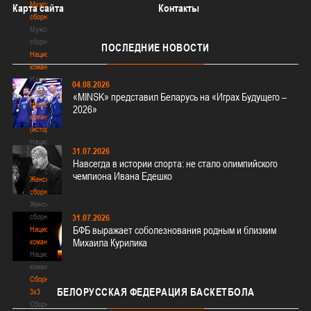
Мужские
Карта сайта
Контакты
сборные
Мужские
сборные
ПОСЛЕДНИЕ
НОВОСТИ
Национальная
команда
Национальная
04.08.2026
команда
«MINSK» представил Беларусь на «Играх Будущего –
Национальная
2026»
команда
(история)
Национальная
31.07.2026
команда
Навсегда в истории спорта: не стало олимпийского
(история)
чемпиона Ивана Едешко
Женские
сборные
Женские
сборные
31.07.2026
БФБ выражает соболезнования родным и близким
Национальная
Михаила Курилика
команда
Национальная
команда
Сборные
БЕЛОРУССКАЯ
ФЕДЕРАЦИЯ БАСКЕТБОЛА
3х3
Сборные