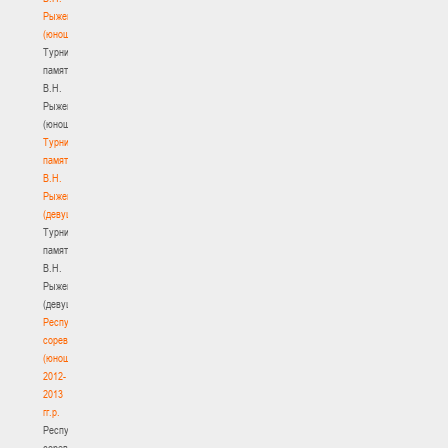
Рыженкова
(юноши)
Турнир
памяти
В.Н.
Рыженкова
(юноши)
Турнир
памяти
В.Н.
Рыженкова
(девушки)
Турнир
памяти
В.Н.
Рыженкова
(девушки)
Республиканские
соревнования
(юноши)
2012-
2013
гг.р.
Республиканские
соревнования