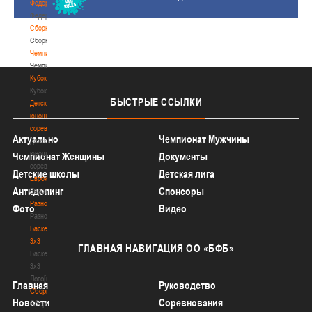
Федерация
Федерация
Сборные
Сборные
Чемпионат
Чемпионат
Кубок
Кубок
БЫСТРЫЕ
ССЫЛКИ
Детско-
юношеские
соревнования
Актуально
Чемпионат Мужчины
Детско-
юношеские
Чемпионат Женщины
Документы
соревнования
Детские школы
Детская лига
Еврокубки
Антидопинг
Спонсоры
Еврокубки
Разное
Фото
Видео
Разное
Баскетбол
3х3
ГЛАВНАЯ
НАВИГАЦИЯ ОО «БФБ»
Баскетбол
3х3
Лого[modid=121]
Главная
Руководство
Сборные
Новости
Соревнования
Сборные