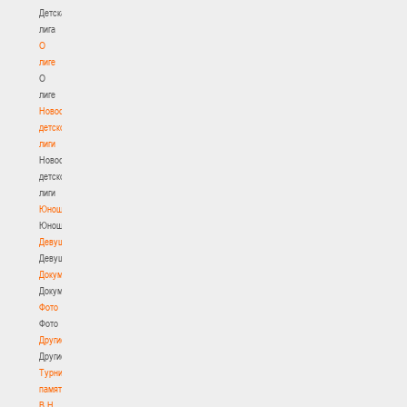
Детская
лига
О
лиге
О
лиге
Новости
детской
лиги
Новости
детской
лиги
Юноши
Юноши
Девушки
Девушки
Документы
Документы
Фото
Фото
Другие
Другие
Турнир
памяти
В.Н.