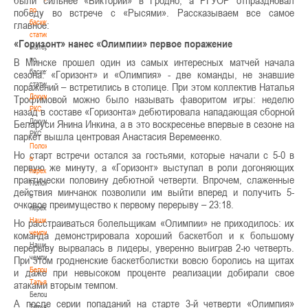
были сильнее «Виктории» в Гродно, а РГУОР отпраздновал
по
победу во встрече с «Рысями». Рассказываем все самое
баскетбольной
главное:
статистике
«Горизонт» нанес «Олимпии» первое поражение
Материалы
по
В Минске прошел один из самых интересных матчей начала
баскетбольной
сезона. «Горизонт» и «Олимпия» - две команды, не знавшие
статистике
поражений – встретились в столице. При этом коллектив Наталья
Документы
Трофимовой можно было называть фаворитом игры: неделю
РКС
назад в составе «Горизонта» дебютировала нападающая сборной
Документы
Беларуси Янина Инкина, а в это воскресенье впервые в сезоне на
РКС
паркет вышла центровая Анастасия Веремеенко.
Положение
Но старт встречи остался за гостьями, которые начали с 5-0 в
о
первую же минуту, а «Горизонт» выступал в роли догоняющих
переходах
практически половину дебютной четверти. Впрочем, слаженные
Положение
действия минчанок позволили им выйти вперед и получить 5-
о
очковое преимущество к первому перерыву – 23:18.
переходах
Наши
Но расстраиваться болельщикам «Олимпии» не приходилось: их
чемпионы
команда демонстрировала хороший баскетбол и к большому
Наши
перерыву вырвалась в лидеры, уверенно выиграв 2-ю четверть.
чемпионы
При этом гродненские баскетболистки вовсю боролись на щитах
Белошапко
и даже при невысоком проценте реализации добирали свое
Татьяна
атаками вторым темпом.
Белошапко
А после серии попаданий на старте 3-й четверти «Олимпия»
Татьяна