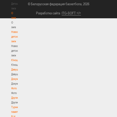
© Белорусская федерация баскетбола, 2026
Детская
лига
Разработка сайта
ITG-SOFT </>
О
лиге
О
лиге
Новости
детской
лиги
Новости
детской
лиги
Юноши
Юноши
Девушки
Девушки
Документы
Документы
Фото
Фото
Другие
Другие
Турнир
памяти
В.Н.