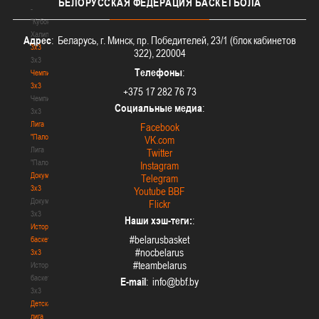
БЕЛОРУССКАЯ
ФЕДЕРАЦИЯ БАСКЕТБОЛА
-
"Кубок
Халипского"
Адрес
: Беларусь, г. Минск, пр. Победителей, 23/1 (блок кабинетов
3x3
322), 220004
3x3
Телефоны
:
Чемпионат
3х3
+375 17 282 76 73
Чемпионат
Социальные медиа
:
3х3
Лига
Facebook
"Палова"
VK.com
Лига
Twitter
"Палова"
Instagram
Документы
Telegram
3х3
Youtube BBF
Документы
Flickr
3х3
Наши хэш-теги:
:
История
#belarusbasket
баскетбола
#nocbelarus
3х3
#teambelarus
История
баскетбола
E-mail
:
3х3
Детская
лига