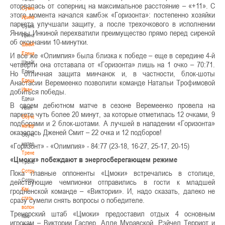
оторвалась от соперниц на максимальное расстояние – «+11». С
Сумникова
этого момента начался камбэк «Горизонта»: постепенно хозяйки
Ирина
паркета улучшали защиту, а после трехочкового в исполнении
Сумникова
Янины Инкиной перехватили преимущество прямо перед сиреной
Ирина
об окончании 10-минутки.
Швайбович
Елена
И все же «Олимпия» была близка к победе – еще в середине 4-й
Швайбович
четверти она отставала от «Горизонта» лишь на 1 очко – 70:71.
Елена
Но отличная защита минчанок и, в частности, блок-шоты
Едешко
Анастасии Веремеенко позволили команде Натальи Трофимовой
Иван
добиться победы.
Едешко
В своем дебютном матче в сезоне Веремеенко провела на
Иван
паркете чуть более 20 минут, за которые отметилась 12 очками, 9
Обучающие
подборами и 2 блок-шотами. А лучшей в нападении «Горизонта»
материалы
оказалась Дженей Смит – 22 очка и 12 подборов!
Обучающие
материалы
«Горизонт» - «Олимпия» - 84:77 (23-18, 16-27, 25-17, 20-15)
Тренерам
«Цмоки» побеждают в энергосберегающем режиме
Тренерам
Сотрудничество
Пока главные оппоненты «Цмоки» встречались в столице,
Сотрудничество
действующие чемпионки отправились в гости к младшей
Как
гродненской команде – «Виктории». И, надо сказать, далеко не
стать
сразу сумели снять вопросы о победителе.
волонтером
Тренерский штаб «Цмоки» предоставил отдых 4 основным
Как
игрокам – Виктории Гаспер, Алле Муравской, Рэйчел Терриот и
стать