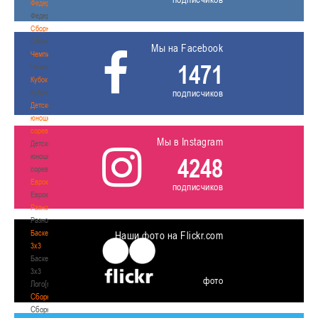
Федерация
Федерация
Сборные
Сборные
Мы на Facebook
Чемпионат
1471
Чемпионат
Кубок
подписчиков
Кубок
Детско-
юношеские
соревнования
Мы в Instagram
Детско-
юношеские
4248
соревнования
Еврокубки
подписчиков
Еврокубки
Разное
Разное
Баскетбол
Наши фото на Flickr.com
3х3
Баскетбол
3х3
фото
Лого[modid=121]
Сборные
Сборные