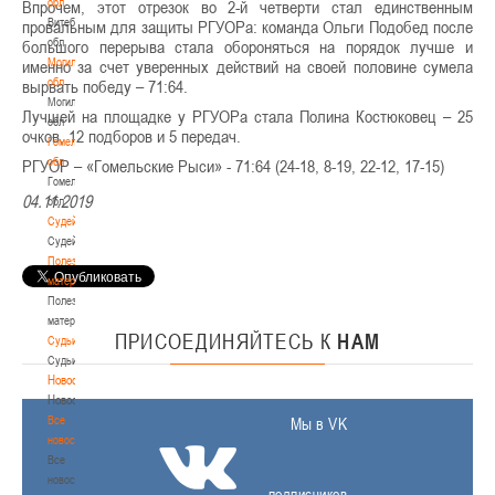
обл
Впрочем, этот отрезок во 2-й четверти стал единственным
Витебская
провальным для защиты РГУОРа: команда Ольги Подобед после
обл
большого перерыва стала обороняться на порядок лучше и
Могилевская
именно за счет уверенных действий на своей половине сумела
обл
вырвать победу – 71:64.
Могилевская
Лучшей на площадке у РГУОРа стала Полина Костюковец – 25
обл
очков, 12 подборов и 5 передач.
Гомельская
обл
РГУОР – «Гомельские Рыси» - 71:64 (24-18, 8-19, 22-12, 17-15)
Гомельская
04.11.2019
обл
Судейство
Судейство
Полезные
материалы
Полезные
материалы
ПРИСОЕДИНЯЙТЕСЬ
К
НАМ
Судьи
Судьи
Новости
Новости
Все
Мы в VK
новости
Все
новости
подписчиков