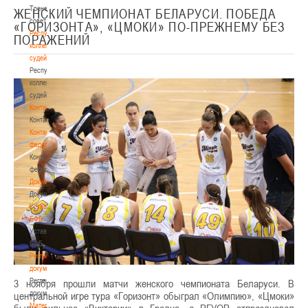
Тренерский
ЖЕНСКИЙ ЧЕМПИОНАТ БЕЛАРУСИ. ПОБЕДА
совет
«ГОРИЗОНТА», «ЦМОКИ» ПО-ПРЕЖНЕМУ БЕЗ
Республиканская
ПОРАЖЕНИЙ
коллегия
судей
Республиканская
коллегия
судей
Контакты
Контакты
Контакты
федерации
Контакты
федерации
Документы
Документы
Устав
БФБ
Устав
БФБ
Регламентирующие
документы
Регламентирующие
3 ноября прошли матчи женского чемпионата Беларуси. В
документы
центральной игре тура «Горизонт» обыграл «Олимпию», «Цмоки»
Материалы