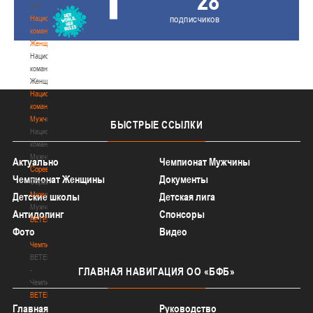
28
3х3
подписчиков
Национальная
команда.
Женщины
Национальная
команда.
Женщины
Национальная
команда.
Мужчины
БЫСТРЫЕ
ССЫЛКИ
Национальная
команда.
Мужчины
Актуально
Чемпионат Мужчины
Соревнования
Чемпионат Женщины
Документы
Соревнования
Мужчины
Детские школы
Детская лига
Мужчины
Антидопинг
Спонсоры
BETERA
Фото
Видео
-
Чемпионат
BETERA
-
ГЛАВНАЯ
НАВИГАЦИЯ ОО «БФБ»
Чемпионат
BETERA
Главная
Руководство
-