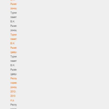
Рыженкова
(юноши)
Турнир
памяти
В.Н.
Рыженкова
(юноши)
Турнир
памяти
В.Н.
Рыженкова
(девушки)
Турнир
памяти
В.Н.
Рыженкова
(девушки)
Республиканские
соревнования
(юноши)
2012-
2013
гг.р.
Республиканские
соревнования