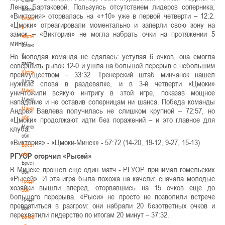
Ленке Бартаковой. Пользуясь отсутствием лидеров соперника,
волонтером
«Виктория» оторвалась на «+10» уже в первой четверти – 12:2.
Спонсоры
«Цмоки» отреагировали моментально и заперли свою зону на
и
замок – «Виктория» не могла набрать очки на протяжении 5
партнеры
минут.
Спонсоры
и
Но молодая команда не сдалась: уступая 6 очков, она смогла
партнеры
совершить рывок 12-0 и ушла на большой перерыв с небольшим
Школы
преимуществом – 33:32. Тренерский штаб минчанок нашел
Школы
нужные слова в раздевалке, и в 3-й четверти «Цмоки»
Минск
уничтожили всякую интригу в этой игре, показав мощное
Минск
нападение и не оставив соперницам ни шанса. Победа команды
Минская
Андрея Вавлева получилась не слишком крупной – 72:57, но
обл
«Цмоки» продолжают идти без поражений – и это главное для
Минская
клуба.
обл
«Виктория» - «Цмоки-Минск» - 57:72 (14-20, 19-12, 9-27, 15-13)
Брестская
обл
РГУОР огорчил «Рысей»
Брестская
В Минске прошел еще один матч - РГУОР принимал гомельских
обл
«Рысей». И эта игра была похожа на качели: сначала молодые
Гродненская
хозяйки вышли вперед, оторвавшись на 15 очков еще до
обл
большого перерыва. «Рыси» не просто не позволили встрече
Гродненская
превратиться в разгром: они набрали 20 безответных очков и
обл
перехватили лидерство по итогам 20 минут – 37:32.
Витебская