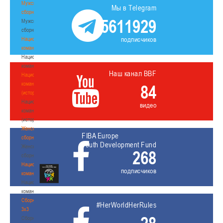
Мужские
Мы в Telegram
сборные
5611929
Мужские
сборные
подписчиков
Национальная
команда
Национальная
команда
Наш канал BBF
Национальная
команда
84
(история)
Национальная
видео
команда
(история)
Женские
FIBA Europe
сборные
Youth Development Fund
Женские
268
сборные
Национальная
подписчиков
команда
Национальная
команда
Сборные
#HerWorldHerRules
3х3
Сборные