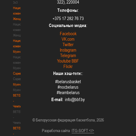
322), 220004
3х3
Национальная
Телефоны
:
команда.
+375 17 282 76 73
Женщины
Национальная
Социальные медиа
:
команда.
Facebook
Женщины
VK.com
Национальная
Twitter
команда.
Instagram
Мужчины
Telegram
Национальная
Youtube BBF
команда.
Flickr
Мужчины
Наши хэш-теги:
:
Соревнования
Соревнования
#belarusbasket
Мужчины
#nocbelarus
Мужчины
#teambelarus
BETERA
E-mail
:
-
Чемпионат
BETERA
-
© Белорусская федерация баскетбола, 2026
Чемпионат
BETERA
Разработка сайта
ITG-SOFT </>
-