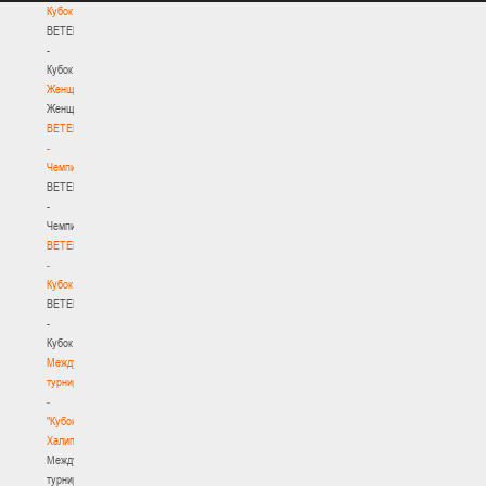
Кубок
BETERA
-
Кубок
Женщины
Женщины
BETERA
-
Чемпионат
BETERA
-
Чемпионат
BETERA
-
Кубок
BETERA
-
Кубок
Международный
турнир
-
"Кубок
Халипского"
Международный
турнир