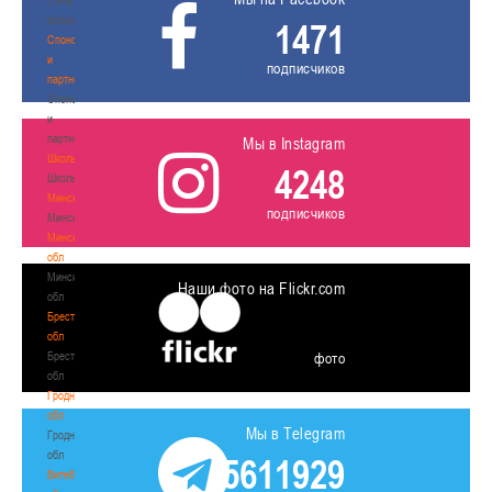
волонтером
1471
Спонсоры
и
подписчиков
партнеры
Спонсоры
и
партнеры
Мы в Instagram
Школы
4248
Школы
Минск
подписчиков
Минск
Минская
обл
Минская
Наши фото на Flickr.com
обл
Брестская
обл
Брестская
фото
обл
Гродненская
обл
Мы в Telegram
Гродненская
обл
5611929
Витебская