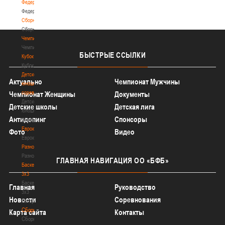
Федерация
Федерация
Сборные
Сборные
Чемпионат
Чемпионат
БЫСТРЫЕ
ССЫЛКИ
Кубок
Кубок
Детско-
Актуально
Чемпионат Мужчины
юношеские
соревнования
Чемпионат Женщины
Документы
Детско-
Детские школы
Детская лига
юношеские
Антидопинг
Спонсоры
соревнования
Еврокубки
Фото
Видео
Еврокубки
Разное
Разное
ГЛАВНАЯ
НАВИГАЦИЯ ОО «БФБ»
Баскетбол
3х3
Баскетбол
Главная
Руководство
3х3
Новости
Соревнования
Лого[modid=121]
Сборные
Карта сайта
Контакты
Сборные