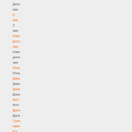
Детская
лига
О
лиге
О
лиге
Новости
детской
лиги
Новости
детской
лиги
Юноши
Юноши
Девушки
Девушки
Документы
Документы
Фото
Фото
Другие
Другие
Турнир
памяти
В.Н.