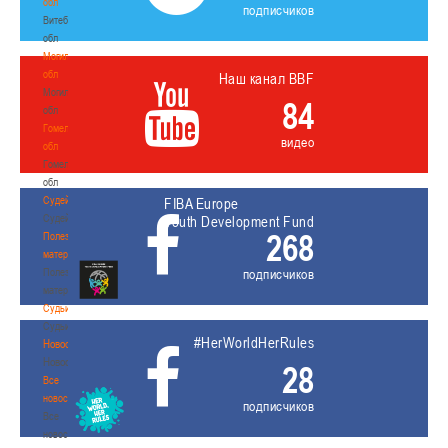
обл
подписчиков
Витебская
обл
Могилевская
обл
Наш канал BBF
Могилевская
84
обл
Гомельская
видео
обл
Гомельская
обл
Судейство
FIBA Europe
Судейство
Youth Development Fund
268
Полезные
материалы
Полезные
подписчиков
материалы
Судьи
Судьи
#HerWorldHerRules
Новости
Новости
28
Все
новости
подписчиков
Все
новости