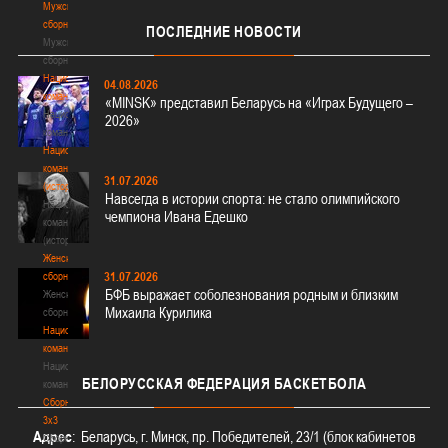
Мужские
сборные
ПОСЛЕДНИЕ
НОВОСТИ
Мужские
сборные
Национальная
04.08.2026
команда
«MINSK» представил Беларусь на «Играх Будущего –
Национальная
2026»
команда
Национальная
команда
31.07.2026
(история)
Навсегда в истории спорта: не стало олимпийского
Национальная
чемпиона Ивана Едешко
команда
(история)
Женские
31.07.2026
сборные
БФБ выражает соболезнования родным и близким
Женские
Михаила Курилика
сборные
Национальная
команда
Национальная
БЕЛОРУССКАЯ
ФЕДЕРАЦИЯ БАСКЕТБОЛА
команда
Сборные
3х3
Адрес
: Беларусь, г. Минск, пр. Победителей, 23/1 (блок кабинетов
Сборные