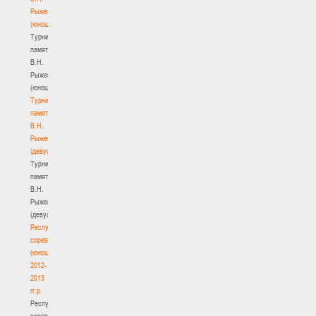
Рыженкова
(юноши)
Турнир
памяти
В.Н.
Рыженкова
(юноши)
Турнир
памяти
В.Н.
Рыженкова
(девушки)
Турнир
памяти
В.Н.
Рыженкова
(девушки)
Республиканские
соревнования
(юноши)
2012-
2013
гг.р.
Республиканские
соревнования