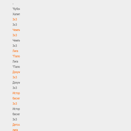
-
"Кубок
Халипского"
3x3
3x3
Чемпионат
3х3
Чемпионат
3х3
Лига
"Палова"
Лига
"Палова"
Документы
3х3
Документы
3х3
История
баскетбола
3х3
История
баскетбола
3х3
Детская
лига