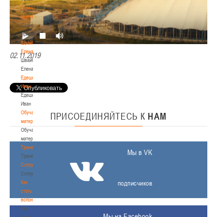
Сумникова
Ирина
Сумникова
Ирина
Швайбович
Елена
02.11.2019
Швайбович
Елена
Едешко
Иван
Едешко
Иван
Обучающие
ПРИСОЕДИНЯЙТЕСЬ
К
НАМ
материалы
Обучающие
материалы
Тренерам
Мы в VK
Тренерам
Сотрудничество
Сотрудничество
Как
подписчиков
стать
волонтером
Как
Мы на Facebook
стать