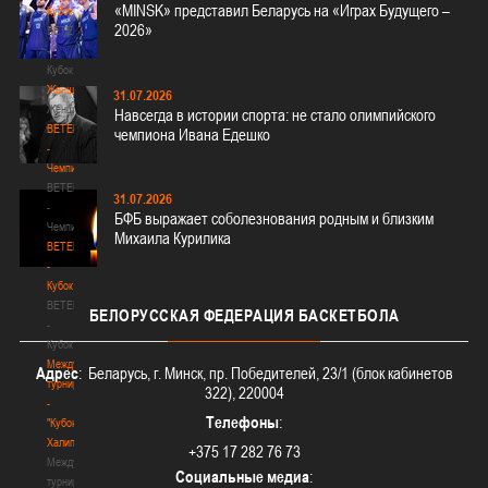
«MINSK» представил Беларусь на «Играх Будущего –
Кубок
2026»
BETERA
-
Кубок
Женщины
31.07.2026
Женщины
Навсегда в истории спорта: не стало олимпийского
BETERA
чемпиона Ивана Едешко
-
Чемпионат
BETERA
31.07.2026
-
БФБ выражает соболезнования родным и близким
Чемпионат
Михаила Курилика
BETERA
-
Кубок
BETERA
БЕЛОРУССКАЯ
ФЕДЕРАЦИЯ БАСКЕТБОЛА
-
Кубок
Международный
Адрес
: Беларусь, г. Минск, пр. Победителей, 23/1 (блок кабинетов
турнир
322), 220004
-
Телефоны
:
"Кубок
Халипского"
+375 17 282 76 73
Международный
Социальные медиа
:
турнир