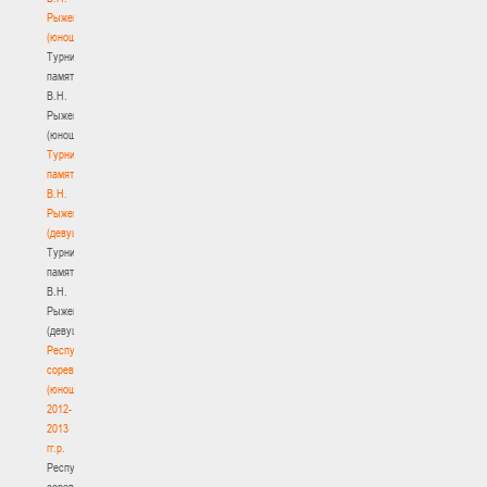
Рыженкова
(юноши)
Турнир
памяти
В.Н.
Рыженкова
(юноши)
Турнир
памяти
В.Н.
Рыженкова
(девушки)
Турнир
памяти
В.Н.
Рыженкова
(девушки)
Республиканские
соревнования
(юноши)
2012-
2013
гг.р.
Республиканские
соревнования