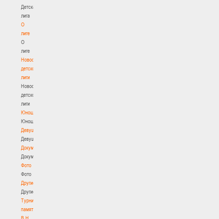
Детская
лига
О
лиге
О
лиге
Новости
детской
лиги
Новости
детской
лиги
Юноши
Юноши
Девушки
Девушки
Документы
Документы
Фото
Фото
Другие
Другие
Турнир
памяти
В.Н.