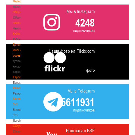
Федерация
Федерация
Мы в Instagram
Сборные
Сборные
4248
Чемпионат
Чемпионат
подписчиков
Кубок
Кубок
Детско-
юношеские
Наши фото на Flickr.com
соревнования
Детско-
юношеские
фото
соревнования
Еврокубки
Еврокубки
Разное
Мы в Telegram
Разное
5611931
Баскетбол
3х3
подписчиков
Баскетбол
3х3
Лого[modid=121]
Сборные
Наш канал BBF
Сборные