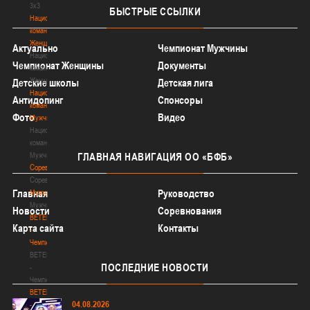
3х3
БЫСТРЫЕ
ССЫЛКИ
Национальная
команда.
Женщины
Актуально
Чемпионат Мужчины
Национальная
Чемпионат Женщины
Документы
команда.
Женщины
Детские школы
Детская лига
Национальная
Антидопинг
Спонсоры
команда.
Фото
Видео
Мужчины
Национальная
команда.
Мужчины
ГЛАВНАЯ
НАВИГАЦИЯ ОО «БФБ»
Соревнования
Соревнования
Главная
Руководство
Мужчины
Мужчины
Новости
Соревнования
BETERA
Карта сайта
Контакты
-
Чемпионат
BETERA
ПОСЛЕДНИЕ
НОВОСТИ
-
Чемпионат
BETERA
04.08.2026
-