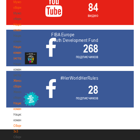
Мужские
84
сборные
Мужские
видео
сборные
Национальная
команда
FIBA Europe
Национальная
Youth Development Fund
команда
268
Национальная
команда
подписчиков
(история)
Национальная
команда
(история)
#HerWorldHerRules
Женские
28
сборные
Женские
подписчиков
сборные
Национальная
команда
Национальная
команда
Сборные
3х3
Сборные