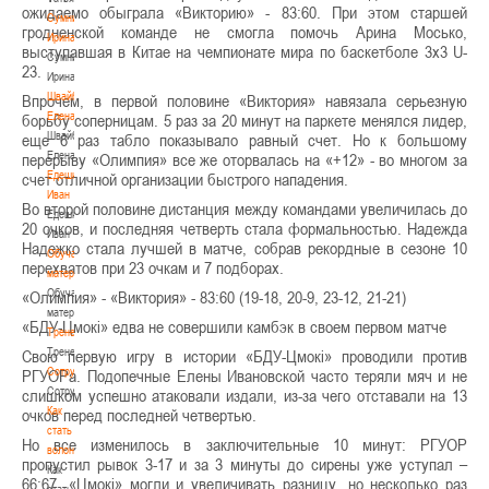
ожидаемо обыграла «Викторию» - 83:60. При этом старшей
Сумникова
гродненской команде не смогла помочь Арина Мосько,
Ирина
выступавшая в Китае на чемпионате мира по баскетболе 3х3 U-
Сумникова
23.
Ирина
Швайбович
Впрочем, в первой половине «Виктория» навязала серьезную
Елена
борьбу соперницам. 5 раз за 20 минут на паркете менялся лидер,
Швайбович
еще 6 раз табло показывало равный счет. Но к большому
Елена
перерыву «Олимпия» все же оторвалась на «+12» - во многом за
Едешко
счет отличной организации быстрого нападения.
Иван
Во второй половине дистанция между командами увеличилась до
Едешко
20 очков, и последняя четверть стала формальностью. Надежда
Иван
Надежко стала лучшей в матче, собрав рекордные в сезоне 10
Обучающие
перехватов при 23 очкам и 7 подборах.
материалы
Обучающие
«Олимпия» - «Виктория» - 83:60 (19-18, 20-9, 23-12, 21-21)
материалы
«БДУ-Цмокі» едва не совершили камбэк в своем первом матче
Тренерам
Тренерам
Свою первую игру в истории «БДУ-Цмокі» проводили против
Сотрудничество
РГУОРа. Подопечные Елены Ивановской часто теряли мяч и не
Сотрудничество
слишком успешно атаковали издали, из-за чего отставали на 13
Как
очков перед последней четвертью.
стать
Но все изменилось в заключительные 10 минут: РГУОР
волонтером
пропустил рывок 3-17 и за 3 минуты до сирены уже уступал –
Как
66:67. «Цмокі» могли и увеличивать разницу, но несколько раз
стать