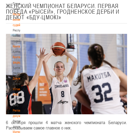
Тренерский
ЖЕНСКИЙ ЧЕМПИОНАТ БЕЛАРУСИ. ПЕРВАЯ
совет
ПОБЕДА «РЫСЕЙ», ГРОДНЕНСКОЕ ДЕРБИ И
Республиканская
ДЕБЮТ «БДУ-ЦМОКІ»
коллегия
судей
Республиканская
коллегия
судей
Контакты
Контакты
Контакты
федерации
Контакты
федерации
Документы
Документы
Устав
БФБ
Устав
БФБ
Регламентирующие
документы
Регламентирующие
6 октября прошли 4 матча женского чемпионата Беларуси.
документы
Рассказываем самое главное о них.
Материалы