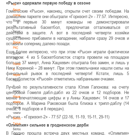
«Рыси» одержали первую победу в сезоне
по
баскетбольной
Гомельские «Рыси», наконец, открыли счет своим победам. На
статистике
домашнем паркете они обыграли «Горизонт-2» - 77:57. Интересно,
Материалы
что в первые 30 минут команды не демонстрировали
по
результативный баскетбол, предпочитая отталкиваться от
баскетбольной
действий в защите. А вот в последней четверти хозяйки
статистике
существенно прибавили в нападении, набрали сразу 29 очков и
Документы
оставили соперниц далеко позади.
РКС
Еще более интересно, что при этом «Рыси» играли фактически
Документы
впятером: 4 из 5 баскетболисток старта провели на площадке
РКС
больше 37 минут, Анна Хацкевич отыграла без замен, и лишь у
Положение
Ники Коренной – 28 минут. При этом гомельчанки нашли силы на
о
финальный рывок в последней четверти! Кстати, лишь 5
переходах
баскетболисток «Рысей» отметились набранными очками.
Положение
о
Лучшей по результативности стала Юлия Гапонова: на счету
переходах
центровой Гомеля дабл-дабл из 22 очков и 12 подборов. Не
Наши
менее впечатляющие цифры и у Анны Хацкевич: 14 очков и 17
чемпионы
подборов. А Марина Раковская была близка к трипл-даблу (14
Наши
очков, 8 подборов и 8 передач).
чемпионы
«Рыси» - «Горизонт-2» - 77:57 (22-16, 11-19, 15-11, 29-11)
Белошапко
Татьяна
«Олимпия» сильнее в гродненском дерби
Белошапко
В Гродно прошла встреча двух местных команд. «Олимпия»
Татьяна