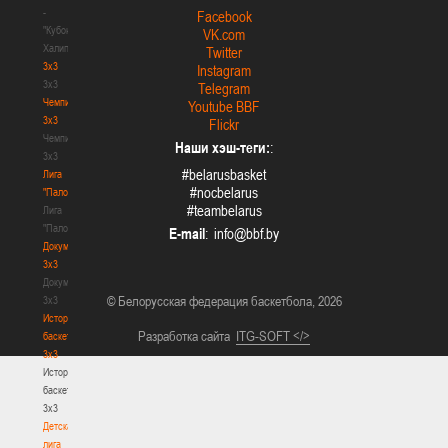
-
Facebook
"Кубок
VK.com
Халипского"
Twitter
3x3
Instagram
3x3
Telegram
Чемпионат
Youtube BBF
3х3
Flickr
Чемпионат
Наши хэш-теги:
:
3х3
#belarusbasket
Лига
#nocbelarus
"Палова"
#teambelarus
Лига
"Палова"
E-mail
:
Документы
3х3
Документы
© Белорусская федерация баскетбола, 2026
3х3
История
Разработка сайта
ITG-SOFT </>
баскетбола
3х3
История
баскетбола
3х3
Детская
лига