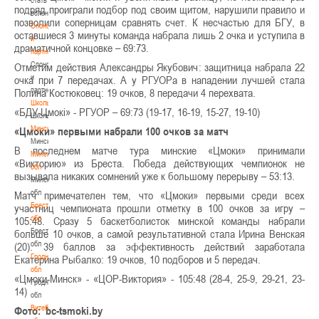
подряд проиграли подбор под своим щитом, нарушили правило и
волонтером
позволили соперницам сравнять счет. К несчастью для БГУ, в
Спонсоры
оставшиеся 3 минуты команда набрала лишь 2 очка и уступила в
и
драматичной концовке – 69:73.
партнеры
Спонсоры
Отметим действия Александры Якубович: защитница набрала 22
и
очка при 7 передачах. А у РГУОРа в нападении лучшей стала
партнеры
Полина Костюковец: 19 очков, 8 передач​и 4 перехвата.
Школы
«БДУ-Цмокі» - РГУОР – 69:73 (19-17, 16-19, 15-27, 19-10)
Школы
Минск
«Цмоки» первыми набрали 100 очков за матч
Минск
В последнем матче тура минские «Цмоки» принимали
Минская
«Викторию» из Бреста. Победа действующих чемпионок не
обл
вызывала никаких сомнений уже к большому перерыву – 53:13.
Минская
обл
Матч примечателен тем, что «Цмоки» первыми среди всех
Брестская
участниц чемпионата прошли отметку в 100 очков за игру –
обл
105:48. Сразу 5 баскетболисток минской команды набрали
Брестская
больше 10 очков, а самой результативной стала Ирина Венская
обл
(20). 39 баллов за эффективность действий заработала
Гродненская
Екатерина Рыбалко: 19 очков, 10 подборов и 5 передач.
обл
«Цмоки-Минск» - «ЦОР-Виктория» - 105:48 (28-4, 25-9, 29-21, 23-
Гродненская
14)
обл
Витебская
Фото: bc-tsmoki.by