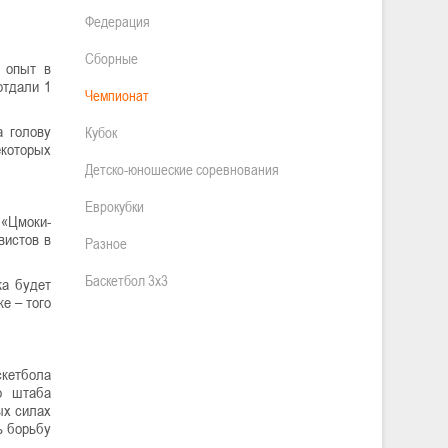
Федерация
Сборные
й опыт в
отдали 1
Чемпионат
а голову
Кубок
которых
Детско-юношеские соревнования
Еврокубки
 «Цмоки-
вистов в
Разное
Баскетбол 3х3
ка будет
е – того
скетбола
о штаба
ых силах
ь борьбу