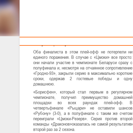
Тренерам
Лучшая команда «регулярки» против действующего
чемпиона, Андрей Кривонос против своего бывшего
клуба, Девон Саддлер против Брайана Ри. Кто
выиграет чемпионство в этом сезоне?
На пути к финалу
Оба финалиста в этом плей-офф не потерпели ни
единого поражения. В случае с «Цмоки» все просто:
они начали участие в чемпионате Беларуси сразу с
полуфинала и, несмотря на отчаянное сопротивление
«Гродно-93», закрыли серию в максимально короткие
сроки, одержав 2 гостевые победы и одну
домашнюю.
«Борисфен», который стал первым в регулярном
чемпионате, получил преимущество домашней
площадки во всех раундах плей-офф. В
четвертьфинале «Рыцари» не оставили шансов
«Рубону» (3-0), а в полуфинале с таким же счетом
переиграли «Цмоки-Резерв». Серия против второй
команды «Драконов»оказалась не самой результатив
второй раз за 2 сезона.