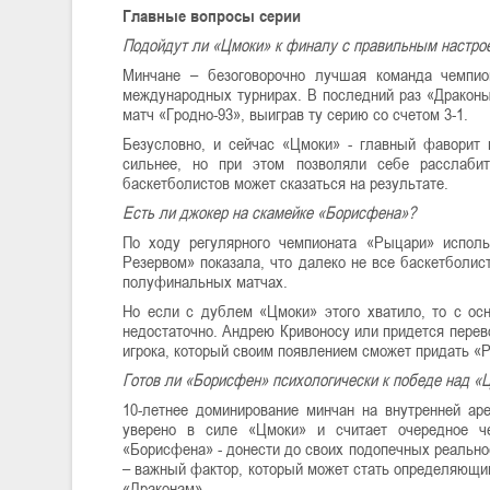
Главные вопросы серии
Подойдут ли «Цмоки» к финалу с правильным настро
Минчане – безоговорочно лучшая команда чемпио
международных турнирах. В последний раз «Драконы
матч «Гродно-93», выиграв ту серию со счетом 3-1.
Безусловно, и сейчас «Цмоки» - главный фаворит 
сильнее, но при этом позволяли себе расслабит
баскетболистов может сказаться на результате.
Есть ли джокер на скамейке «Борисфена»?
По ходу регулярного чемпионата «Рыцари» исполь
Резервом» показала, что далеко не все баскетболис
полуфинальных матчах.
Но если с дублем «Цмоки» этого хватило, то с осн
недостаточно. Андрею Кривоносу или придется перевод
игрока, который своим появлением сможет придать «
Готов ли «Борисфен» психологически к победе над 
10-летнее доминирование минчан на внутренней ар
уверено в силе «Цмоки» и считает очередное ч
«Борисфена» - донести до своих подопечных реально
– важный фактор, который может стать определяющим 
«Драконам».