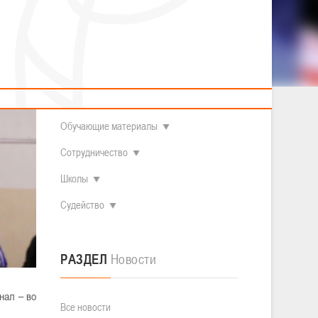
2014 гг.р.
Полезные материалы
Товарищеские игры (девушки)
О федерации
Судьи
ОДМ 2008-2009 гг.р. (девушки)
ОДМ 2008-2009 гг.р. (юноши)
Контакты
л
Первенство 2010-2011 гг.р. (юноши)
Первенство 2011-2012 гг.р. (юноши)
Документы
л
Первенство 2012-2013 гг.р. (юноши)
Наши чемпионы
Обучающие материалы
Сотрудничество
Школы
Судейство
РАЗДЕЛ
Новости
нал – во
Все новости