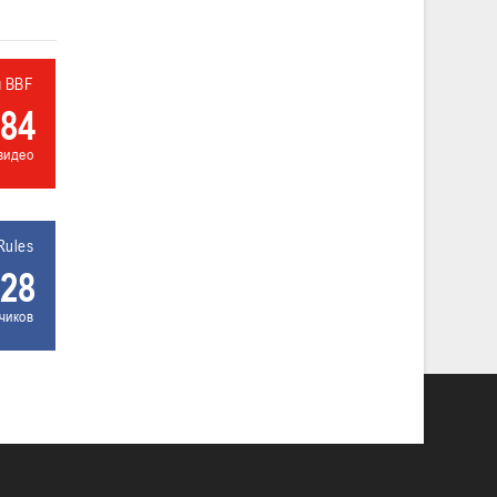
л BBF
84
видео
Rules
28
чиков