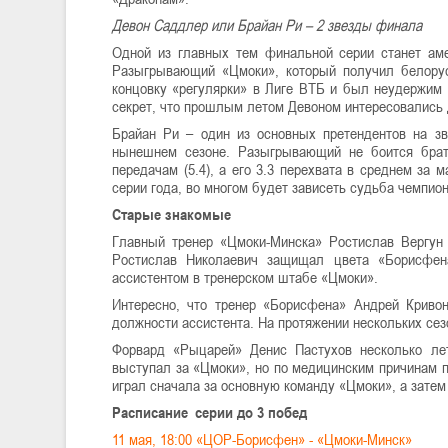
Девон Саддлер или Брайан Ри – 2 звезды финала
Одной из главных тем финальной серии станет аме
Разыгрывающий «Цмоки», который получил белору
концовку «регулярки» в Лиге ВТБ и был неудержим в
секрет, что прошлым летом Девоном интересовались 
Брайан Ри – один из основных претендентов на з
нынешнем сезоне. Разыгрывающий не боится брать
передачам (5.4), а его 3.3 перехвата в среднем за 
серии года, во многом будет зависеть судьба чемпио
Старые знакомые
Главный тренер «Цмоки-Минска» Ростислав Вергу
н
Ростислав Николаевич защищал цвета «Борисфена
ассистентом в тренерском штабе «Цмоки».
Интересно, что тренер «Борисфена» Андрей Кривон
должности ассистента. На протяжении нескольких сез
Форвард «Рыцарей» Денис Пастухов несколько ле
выступал за «Цмоки», но по медицинским причинам п
играл сначала за основную команду «Цмоки», а зате
Расписание серии до 3 побед
11 мая, 18:00 «ЦОР-Борисфен» - «Цмоки-Минск»