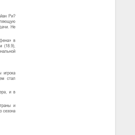
айан Ри?
атляющую
дачи. Не
сфена» в
 (18.9),
инальной
ы игрока
ем стал
ера, и в
страны и
о сезона