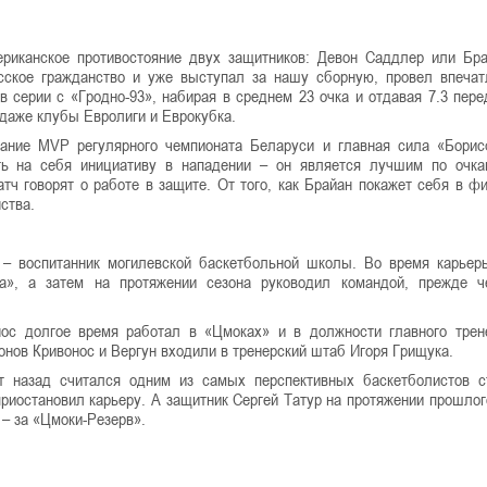
риканское противостояние двух защитников: Девон Саддлер или Бр
сское гражданство и уже выступал за нашу сборную, провел впеч
 серии с «Гродно-93», набирая в среднем 23 очка и отдавая 7.3 пере
даже клубы Евролиги и Еврокубка.
вание MVP регулярного чемпионата Беларуси и главная сила «Бори
 на себя инициативу в нападении – он является лучшим по очкам
матч говорят о работе в защите. От того, как Брайан покажет себя в ф
нства.
 – воспитанник могилевской баскетбольной школы. Во время карьер
», а затем на протяжении сезона руководил командой, прежде ч
ос долгое время работал в «Цмоках» и в должности главного трен
онов Кривонос и Вергун входили в тренерский штаб Игоря Грищука.
т назад считался одним из самых перспективных баскетболистов 
риостановил карьеру. А защитник Сергей Татур на протяжении прошлог
м – за «Цмоки-Резерв».