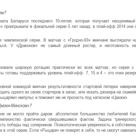
ем?
ната Беларуси последнего 10-летия, которая получает неоценимы
» проигрывали в финальной серии 5 лет назад: в плей-офф 2014 они 
в чемпионской серии. В матчах с «Гродно-93» минчане выглядели н
ься. У «Драконов» не самый длинный ростер, и неготовность не
зовали широкую ротацию практически во всех матчах, но серия с
ты готовы поддерживать уровень плей-офф. 7, 15 и 4 – это очки резер
овной командой минчан результативности стартовой пятерки наверня
ить одного из своих стартеров в запас, или искать джокера на скамейк
Рыцарям» импульс и поможет им не просесть под натиском «Цмоки».
«Цмоки-Минском»?
ене не могло пройти даром: абсолютное большинство любителей ба
емпионство фактически свершившимся фактом. Задача тренерског
сть победы над соперником. Психологическая уверенность в собственн
в этой серии. Если «Рыцари» не поверят в себя, то не смогут навязат