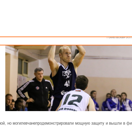
Как стать волонтером
Минск
Спонсоры и партнеры
Минская обл
Брестская обл
Гродненская об
Витебская обл
Могилевская об
Гомельская обл
ной, но могилевчанепродемонстрирова
ли мощную защиту и вышли в фи