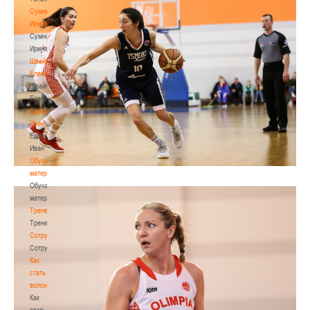
Сумникова
Ирина
Сумникова
Ирина
Швайбович
Елена
Швайбович
Елена
Едешко
Иван
Едешко
Иван
Обучающие
материалы
Обучающие
материалы
Тренерам
Тренерам
Сотрудничество
Сотрудничество
Как
стать
волонтером
Как
стать