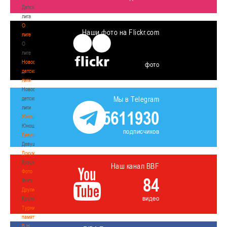
Детская
лига
О
Наши фото на Flickr.com
лиге
О
лиге
Новости
фото
детской
лиги
Новости
Мы в Telegram
детской
лиги
5611930
Юноши
Юноши
подписчиков
Девушки
Девушки
Документы
Документы
Наш канал BBF
Фото
84
Фото
Другие
видео
Другие
Турнир
памяти
В.Н.