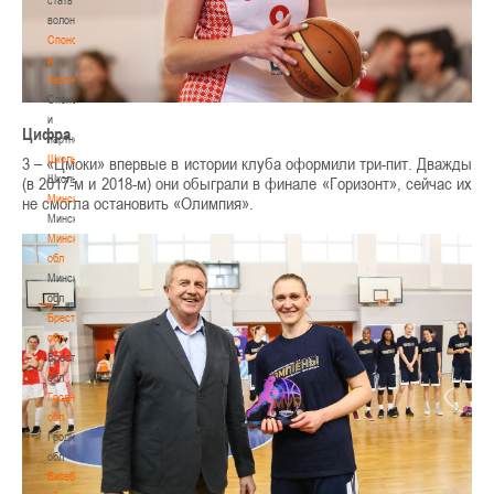
волонтером
Спонсоры
и
партнеры
Спонсоры
и
Цифра
партнеры
Школы
3 – «Цмоки» впервые в истории клуба оформили три-пит. Дважды
Школы
(в 2017-м и 2018-м) они обыграли в финале «Горизонт», сейчас их
Минск
не смогла остановить «Олимпия».
Минск
Минская
обл
Минская
обл
Брестская
обл
Брестская
обл
Гродненская
обл
Гродненская
обл
Витебская