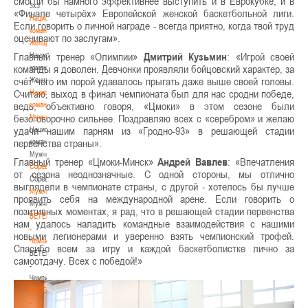
смогли бы намного эффективнее выступить и в Еврокубке, и в
3х3
«Финале четырёх» Европейской женской баскетбольной лиги.
Национальная
Если говорить о личной награде - всегда приятно, когда твой труд
команда.
оценивают по заслугам».
Женщины
Главный тренер «Олимпии»
Дмитрий Кузьмин
: «Игрой своей
Национальная
команды я доволен. Девчонки проявляли бойцовский характер, за
команда.
счёт чего им порой удавалось прыгать даже выше своей головы.
Женщины
Считаю, выход в финал чемпионата был для нас сродни победе,
Национальная
ведь, объективно говоря, «Цмоки» в этом сезоне были
команда.
безоговорочно сильнее. Поздравляю всех с «серебром» и желаю
Мужчины
удачи нашим парням из «Гродно-93» в решающей стадии
Национальная
первенства страны».
команда.
Мужчины
Главный тренер «Цмоки-Минск»
Андрей Вавлев
: «Впечатления
Соревнования
от сезона неоднозначные. С одной стороны, мы отлично
Соревнования
выглядели в чемпионате страны, с другой - хотелось бы лучше
Мужчины
проявить себя на международной арене. Если говорить о
Мужчины
позитивных моментах, я рад, что в решающей стадии первенства
BETERA
нам удалось наладить командные взаимодействия с нашими
-
новыми легионерами и уверенно взять чемпионский трофей.
Чемпионат
Спасибо всем за игру и каждой баскетболистке лично за
BETERA
самоотдачу. Всех с победой!»
-
Чемпионат
BETERA
-