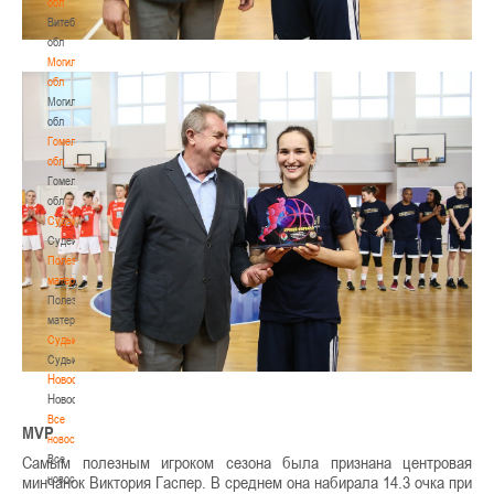
обл
Витебская
обл
Могилевская
обл
Могилевская
обл
Гомельская
обл
Гомельская
обл
Судейство
Судейство
Полезные
материалы
Полезные
материалы
Судьи
Судьи
Новости
Новости
Все
MVP
новости
Все
Самым полезным игроком сезона была признана центровая
новости
минчанок Виктория Гаспер. В среднем она набирала 14.3 очка при