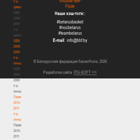
Youtube BBF
гг.р.
Flickr
(девушки)
ОДМ
Наши хэш-теги:
:
2008-
#belarusbasket
2009
#nocbelarus
гг.р.
#teambelarus
(девушки)
E-mail
:
ОДМ
2008-
2009
гг.р.
© Белорусская федерация баскетбола, 2026
(юноши)
ОДМ
Разработка сайта
ITG-SOFT </>
2008-
2009
гг.р.
(юноши)
Первенство
2010-
2011
гг.р.
(юноши)
Первенство
2010-
2011