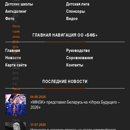
Детские школы
Детская лига
(юноши)
2012-
Антидопинг
Спонсоры
2013
Фото
Видео
гг.р.
Республиканские
соревнования
ГЛАВНАЯ
НАВИГАЦИЯ ОО «БФБ»
(юноши)
2013-
2014
Главная
Руководство
гг.р.
Новости
Соревнования
Республиканские
соревнования
Карта сайта
Контакты
(юноши)
2013-
2014
ПОСЛЕДНИЕ
НОВОСТИ
гг.р.
Республиканские
соревнования
04.08.2026
(девушки)
«MINSK» представил Беларусь на «Играх Будущего –
2012-
2026»
2013
гг.р.
Республиканские
31.07.2026
соревнования
Навсегда в истории спорта: не стало олимпийского