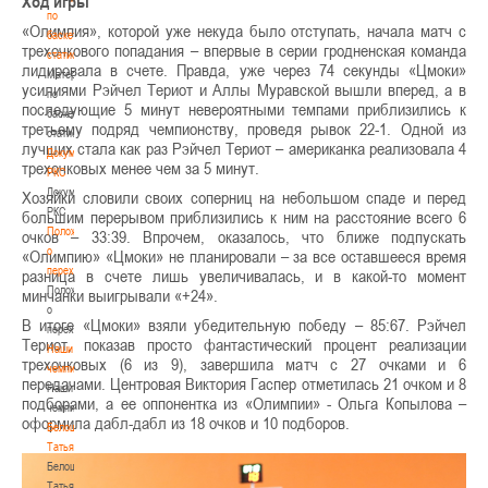
Ход игры
по
«Олимпия», которой уже некуда было отступать, начала матч с
баскетбольной
трехочкового попадания – впервые в серии гродненская команда
статистике
лидировала в счете. Правда, уже через 74 секунды «Цмоки»
Материалы
усилиями Рэйчел Териот и Аллы Муравской вышли вперед, а в
по
последующие 5 минут невероятными темпами приблизились к
баскетбольной
третьему подряд чемпионству, проведя рывок 22-1. Одной из
статистике
лучших стала как раз Рэйчел Териот – американка реализовала 4
Документы
трехочковых менее чем за 5 минут.
РКС
Документы
Хозяйки словили своих соперниц на небольшом спаде и перед
РКС
большим перерывом приблизились к ним на расстояние всего 6
Положение
очков – 33:39. Впрочем, оказалось, что ближе подпускать
о
«Олимпию» «Цмоки» не планировали – за все оставшееся время
переходах
разница в счете лишь увеличивалась, и в какой-то момент
Положение
минчанки выигрывали «+24».
о
В итоге «Цмоки» взяли убедительную победу – 85:67. Рэйчел
переходах
Териот, показав просто фантастический процент реализации
Наши
трехочковых (6 из 9), завершила матч с 27 очками и 6
чемпионы
передачами. Центровая Виктория Гаспер отметилась 21 очком и 8
Наши
подборами, а ее оппонентка из «Олимпии» - Ольга Копылова –
чемпионы
оформила дабл-дабл из 18 очков и 10 подборов.
Белошапко
Татьяна
Белошапко
Татьяна