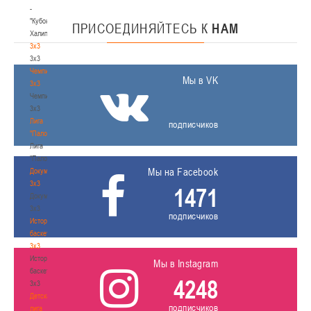
-
"Кубок
ПРИСОЕДИНЯЙТЕСЬ
К
НАМ
Халипского"
3x3
3x3
Чемпионат
Мы в VK
3х3
Чемпионат
3х3
Лига
подписчиков
"Палова"
Лига
"Палова"
Мы на Facebook
Документы
3х3
1471
Документы
3х3
подписчиков
История
баскетбола
3х3
История
Мы в Instagram
баскетбола
4248
3х3
Детская
подписчиков
лига