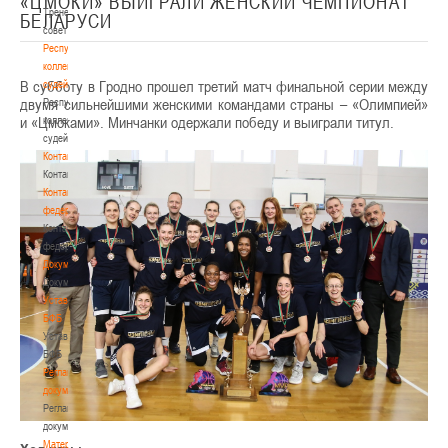
«ЦМОКИ» ВЫИГРАЛИ ЖЕНСКИЙ ЧЕМПИОНАТ
Тренерский
БЕЛАРУСИ
совет
Республиканская
коллегия
В субботу в Гродно прошел третий матч финальной серии между
судей
двумя сильнейшими женскими командами страны – «Олимпией»
Республиканская
и «Цмоками». Минчанки одержали победу и выиграли титул.
коллегия
судей
Контакты
Контакты
Контакты
федерации
Контакты
федерации
Документы
Документы
Устав
БФБ
Устав
БФБ
Регламентирующие
документы
Регламентирующие
документы
Материалы