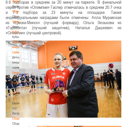
Федерация
6.6 подборах в среднем за 20 минут на паркете. В финальной
Федерация
серии против «Олимпии» Гаспер отмечалась в среднем 20.7 очка
Сборные
и 7.3 подбора за 23 минуты на площадке. Также
Сборные
индивидуальными наградами были отмечены: Алла Муравская
Чемпионат
из «Цмоки-Минск» (лучший форвард), Ольга Зюзькова из
Чемпионат
«Горизонта» (лучший защитник), Наталья Дашкевич из
Кубок
«Олимпии» (лучший центровой).
Кубок
Детско-
юношеские
соревнования
Детско-
юношеские
соревнования
Еврокубки
Еврокубки
Разное
Разное
Баскетбол
3х3
Баскетбол
3х3
Лого[modid=121]
Сборные
Сборные