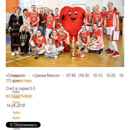
Кубок
BETERA
-
Кубок
Женщины
Женщины
BETERA
-
Чемпионат
BETERA
-
Чемпионат
BETERA
-
«Олимпия» - «Цмоки-Минск» - 67:85 (18-30, 15-13, 15-25, 19-
Кубок
17)
статистика
BETERA
-
Счет в серии:0-3
Кубок
ФОТОГРАФИИ
Международный
турнир
14.04.2019
-
"Кубок
Халипского"
Международный
турнир