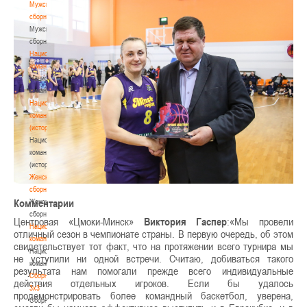
Мужские
сборные
Мужские
сборные
Национальная
команда
Национальная
команда
Национальная
команда
(история)
Национальная
команда
(история)
Женские
сборные
Комментарии
Женские
сборные
Центровая «Цмоки-Минск»
Виктория Гаспер
:«Мы провели
Национальная
отличный сезон в чемпионате страны. В первую очередь, об этом
команда
свидетельствует тот факт, что на протяжении всего турнира мы
Национальная
не уступили ни одной встречи. Считаю, добиваться такого
команда
результата нам помогали прежде всего индивидуальные
Сборные
действия отдельных игроков. Если бы удалось
3х3
продемонстрировать более командный баскетбол, уверена,
Сборные