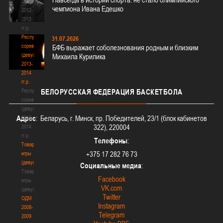
(девушки)
чемпиона Ивана Едешко
2012-
2013
гг.р.
Республиканские
31.07.2026
соревнования
БФБ выражает соболезнования родным и близким
(девушки)
Михаила Курилика
2013-
2014
гг.р.
Республиканские
БЕЛОРУССКАЯ
ФЕДЕРАЦИЯ БАСКЕТБОЛА
соревнования
(девушки)
Адрес
: Беларусь, г. Минск, пр. Победителей, 23/1 (блок кабинетов
2013-
322), 220004
2014
гг.р.
Телефоны
:
Товарищеские
+375 17 282 76 73
игры
(девушки)
Социальные медиа
:
Товарищеские
Facebook
игры
VK.com
(девушки)
Twitter
ОДМ
Instagram
2008-
Telegram
2009