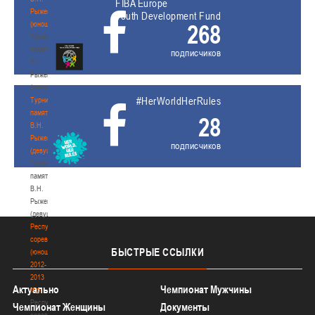
FIBA Europe
Рыженкова
Youth Development Fund
(юноши)
268
Турнир
памяти
подписчиков
В.Н.
Рыженкова
(юноши)
#HerWorldHerRules
Турнир
памяти
28
В.Н.
Рыженкова
подписчиков
(девушки)
Турнир
памяти
В.Н.
Рыженкова
(девушки)
Республиканские
соревнования
БЫСТРЫЕ
ССЫЛКИ
(юноши)
2012-
2013
Актуально
Чемпионат Мужчины
гг.р.
Республиканские
Чемпионат Женщины
Документы
соревнования