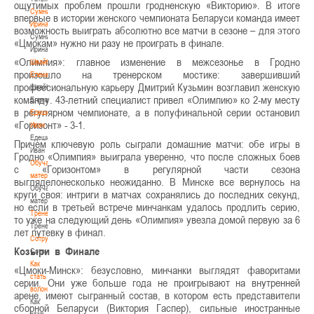
ощутимых проблем прошли гродненскую «Викторию». В итоге
Сумникова
впервые в истории женского чемпионата Беларуси команда имеет
Ирина
возможность выиграть абсолютно все матчи в сезоне – для этого
Сумникова
«Цмокам» нужно ни разу не проиграть в финале.
Ирина
«Олимпия»: главное изменение в межсезонье в Гродно
Швайбович
произошло на тренерском мостике: завершивший
Елена
профессиональную карьеру Дмитрий Кузьмин возглавил женскую
Швайбович
команду. 43-летний специалист привел «Олимпию» ко 2-му месту
Елена
в регулярном чемпионате, а в полуфинальной серии остановил
Едешко
«Горизонт» - 3-1.
Иван
Едешко
Причем ключевую роль сыграли домашние матчи: обе игры в
Иван
Гродно «Олимпия» выиграла уверенно, что после сложных боев
Обучающие
с «Горизонтом» в регулярной части сезона
материалы
выгляделонесколько неожиданно. В Минске все вернулось на
Обучающие
круги своя: интриги в матчах сохранялись до последних секунд,
материалы
но если в третьей встрече минчанкам удалось продлить серию,
Тренерам
то уже на следующий день «Олимпия» увезла домой первую за 6
Тренерам
лет путевку в финал.
Сотрудничество
Козыри в Финале
Сотрудничество
Как
«Цмоки-Минск»: безусловно, мин
чанки выглядят фаворитами
стать
серии. Они уже больше года не проигрывают на внутренней
волонтером
арене, имеют сыгранный состав, в котором есть представители
Как
сборной Беларуси (Виктория Гаспер), сильные иностранные
стать