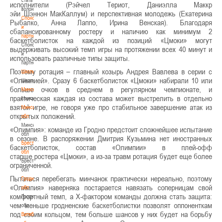
исполнители (Рэйчел Териот, Даниэлла Маккр
волонтером
эйи Шэннон МакКаллум) и перспективная молодежь (Екатерина
Спонсоры
Рыбалко, Анна Лаппо, Ирина Венская). Благодаря
и
сбалансированному ростеру и наличию как минимум 2
партнеры
баскетболисток на каждой из позиций «Цмоки» могут
Спонсоры
выдерживать высокий темп игры на протяжении всех 40 минут и
и
использовать различные типы защиты.
партнеры
Поэтому ротация – главный козырь Андрея Вавлева в серии с
Школы
«Олимпией». Сразу 6 баскетболисток «Цмоки» набирали 10 или
Школы
больше очков в среднем в регулярном чемпионате, и
Минск
практическая каждая из состава может выстрелить в отдельно
Минск
взятой игре, не говоря уже про стабильное завершение атак из
Минская
открытых положений.
обл
Минская
«Олимпия»: команде из Гродно предстоит сложнейшее испытание
обл
в сезоне. В распоряжении Дмитрия Кузьмина нет иностранных
Брестская
баскетболисток, состав «Олимпии» в плей-офф
обл
старше ростера «Цмоки», а из-за травм ротация будет еще более
Брестская
ограниченной.
обл
Пытаться перебегать минчанок
практически нереально, поэтому
Гродненская
«Олимпия» наверняка постарается навязать соперницам свой
обл
комфортный темп, а Х-фактором команды должна стать защита:
Гродненская
чем меньше гродненские баскетболистки позволят оппоненткам
обл
под своим кольцом, тем больше шансов у них будет на борьбу
Витебская