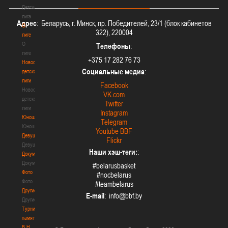
Детская
лига
Адрес
: Беларусь, г. Минск, пр. Победителей, 23/1 (блок кабинетов
О
322), 220004
лиге
О
Телефоны
:
лиге
+375 17 282 76 73
Новости
Социальные медиа
:
детской
лиги
Facebook
Новости
VK.com
детской
Twitter
лиги
Instagram
Юноши
Telegram
Юноши
Youtube BBF
Девушки
Flickr
Девушки
Наши хэш-теги:
:
Документы
Документы
#belarusbasket
Фото
#nocbelarus
Фото
#teambelarus
Другие
E-mail
:
Другие
Турнир
памяти
В.Н.