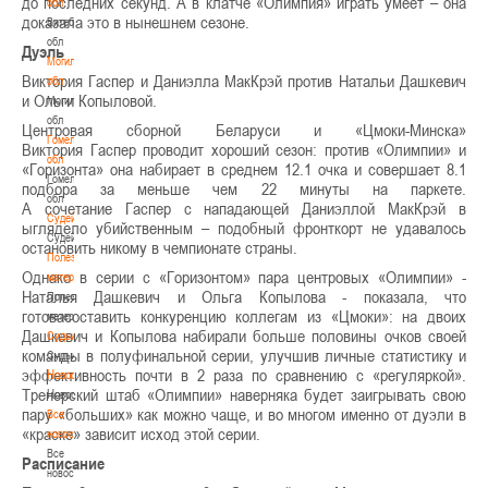
до последних секунд. А в клатче «Олимпия» играть умеет – она
обл
доказала это в нынешнем сезоне.
Витебская
обл
Дуэль
Могилевская
Виктория Гаспер и Даниэлла Мак
Крэй против Натальи Дашкевич
обл
и Ольги Копыловой.
Могилевская
обл
Центровая сборной Беларуси и «Цмоки-Минска»
Гомельская
Виктория Гаспер проводит хороший сезон: против «Олимпии» и
обл
«Горизонта» она набирает в среднем 12.1 очка и совершает 8.1
Гомельская
подбора за меньше чем 22 минуты на паркете.
обл
А сочетание Гаспер с нападающей Даниэллой МакКрэй в
Судейство
ыглядело убийственным – подобный фронткорт не удавалось
Судейство
остановить никому в чемпионате страны.
Полезные
Однако в серии с «Горизонтом» пара центровых «Олимпии» -
материалы
Наталья Дашкевич и Ольга Копылова - показала, что
Полезные
готова
составить конкуренцию коллегам из «Цмоки»: на двоих
материалы
Дашкевич и Копылова набирали больше половины очков своей
Судьи
команды в полуфинальной серии, улучшив личные статистику и
Судьи
эффективность почти в 2 раза по сравнению с «регуляркой».
Новости
Тренерский штаб «Олимпии» наверняка будет заигрывать свою
Новости
пару «больших» как можно чаще, и во многом именно от дуэли в
Все
«краске» зависит исход этой серии.
новости
Все
Расписание
новости