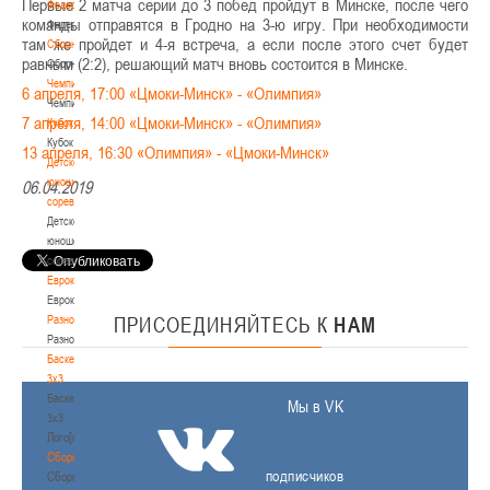
Первые 2 матча серии до 3 побед пройдут в Минске, после чего
Федерация
команды отправятся в Гродно на 3-ю игру. При необходимости
Федерация
там же пройдет и 4-я встреча, а если после этого счет будет
Сборные
равным (2:2), решающий матч вновь состоится в Минске.
Сборные
Чемпионат
6 апреля, 17:00 «Цмоки-Минск» - «Олимпия»
Чемпионат
7 апреля, 14:00 «Цмоки-Минск» - «Олимпия»
Кубок
Кубок
13 апреля, 16:30 «Олимпия» - «Цмоки-Минск»
Детско-
юношеские
06.04.2019
соревнования
Детско-
юношеские
соревнования
Еврокубки
Еврокубки
Разное
ПРИСОЕДИНЯЙТЕСЬ
К
НАМ
Разное
Баскетбол
3х3
Баскетбол
Мы в VK
3х3
Лого[modid=121]
Сборные
подписчиков
Сборные