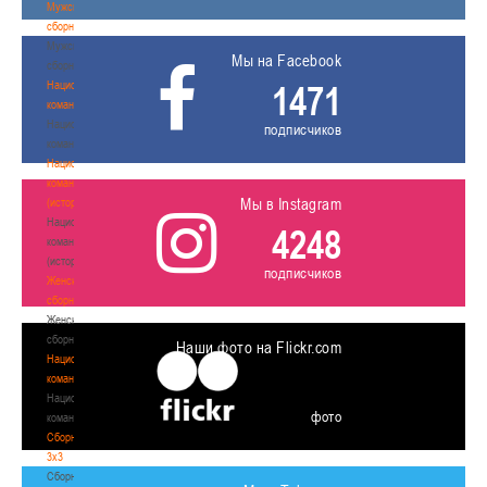
Мужские
сборные
Мужские
Мы на Facebook
сборные
Национальная
1471
команда
Национальная
подписчиков
команда
Национальная
команда
Мы в Instagram
(история)
Национальная
4248
команда
(история)
подписчиков
Женские
сборные
Женские
сборные
Наши фото на Flickr.com
Национальная
команда
Национальная
фото
команда
Сборные
3х3
Сборные