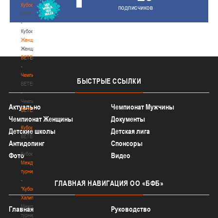
Кубок
подписчиков
BETERA
-
Кубок
Женщины
Женщины
BETERA
-
Чемпионат
БЫСТРЫЕ
ССЫЛКИ
BETERA
-
Чемпионат
Актуально
Чемпионат Мужчины
BETERA
Чемпионат Женщины
Документы
-
Кубок
Детские школы
Детская лига
BETERA
Антидопинг
Спонсоры
-
Кубок
Фото
Видео
Международный
турнир
-
ГЛАВНАЯ
НАВИГАЦИЯ ОО «БФБ»
"Кубок
Халипского"
Международный
Главная
Руководство
турнир