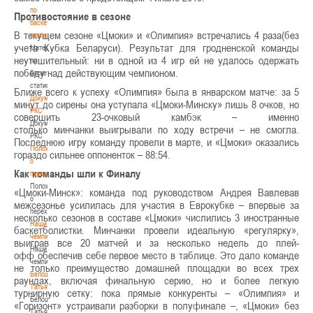
по
Противостояние в сезоне
баскетбольной
В текущем сезоне «Цмоки» и «Олимпия» встречались 4 раза(без
статистике
учета Кубка Беларуси). Результат для гродненской команды
Материалы
неутешительный: ни в одной из 4 игр ей не удалось одержать
по
победу над действующим чемпионом.
баскетбольной
статистике
Ближе всего к успеху «Олимпия» была в январском матче: за 5
Документы
минут до сирены она уступала «Цмоки-Минску» лишь 8 очков, но
РКС
совершить 23-очковый камбэк – именно
Документы
столько минчанки выигрывали по ходу встречи – не смогла.
РКС
Последнюю игру команду провели в марте, и «Цмоки» оказались
Положение
гораздо сильнее оппоненток – 88:54.
о
Как команды шли к Финалу
переходах
Положение
«Цмоки-Минск»: команда под руководством Андрея Вавлевав
о
межсезонье усилилась для участия в Еврокубке – впервые за
переходах
несколько сезонов в составе «Цмоки» числились 3 иностранные
Наши
баскетболистки. Минчанки
провели идеальную «регулярку»,
чемпионы
выиграв все 20 матчей и за несколько недель до плей-
Наши
офф обеспечив себе первое место в таблице. Это дало команде
чемпионы
не только преимущество домашней площадки во всех трех
Белошапко
раундах, включая финальную серию, но и более легкую
Татьяна
турнирную сетку: пока прямые конкуренты – «Олимпия» и
Белошапко
«Горизонт» устраивали разборки в полуфинале –, «Цмоки» без
Татьяна