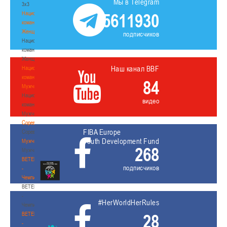
Мы в Telegram
3х3
Национальная
5611930
команда.
Женщины
подписчиков
Национальная
команда.
Женщины
Наш канал BBF
Национальная
команда.
84
Мужчины
Национальная
видео
команда.
Мужчины
Соревнования
FIBA Europe
Соревнования
Youth Development Fund
Мужчины
268
Мужчины
BETERA
подписчиков
-
Чемпионат
BETERA
-
#HerWorldHerRules
Чемпионат
BETERA
28
-