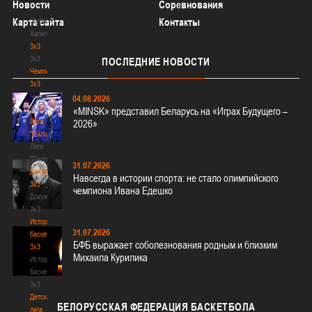
Новости
Соревнования
-
Карта сайта
Контакты
"Кубок
Халипского"
3x3
3x3
ПОСЛЕДНИЕ
НОВОСТИ
Чемпионат
3х3
Чемпионат
04.08.2026
3х3
«MINSK» представил Беларусь на «Играх Будущего –
Лига
2026»
"Палова"
Лига
"Палова"
31.07.2026
Документы
Навсегда в истории спорта: не стало олимпийского
3х3
чемпиона Ивана Едешко
Документы
3х3
История
31.07.2026
баскетбола
БФБ выражает соболезнования родным и близким
3х3
Михаила Курилика
История
баскетбола
3х3
Детская
БЕЛОРУССКАЯ
ФЕДЕРАЦИЯ БАСКЕТБОЛА
лига