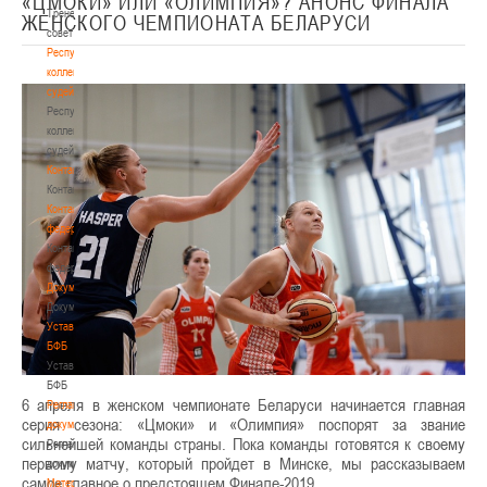
«ЦМОКИ» ИЛИ «ОЛИМПИЯ»? АНОНС ФИНАЛА
Тренерский
ЖЕНСКОГО ЧЕМПИОНАТА БЕЛАРУСИ
совет
Республиканская
коллегия
судей
Республиканская
коллегия
судей
Контакты
Контакты
Контакты
федерации
Контакты
федерации
Документы
Документы
Устав
БФБ
Устав
БФБ
6 апреля в женском чемпионате Беларуси начинается главная
Регламентирующие
серия сезона: «Цмоки» и «Олимпия» поспорят за звание
документы
сильнейшей команды страны. Пока команды готовятся к своему
Регламентирующие
первому матчу, который пройдет в Минске, мы рассказываем
документы
самое главное о предстоящем Финале-2019.
Материалы