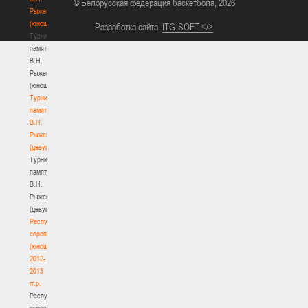
© Белорусская федерация баскетбола, 2026
Рыженкова
(юноши)
Разработка сайта
ITG-SOFT </>
Турнир
памяти
В.Н.
Рыженкова
(юноши)
Турнир
памяти
В.Н.
Рыженкова
(девушки)
Турнир
памяти
В.Н.
Рыженкова
(девушки)
Республиканские
соревнования
(юноши)
2012-
2013
гг.р.
Республиканские
соревнования