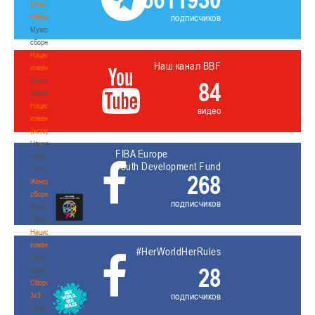
Мужские
подписчиков
сборные
Мужские
сборные
Национальная
Наш канал BBF
команда
Национальная
84
команда
Национальная
видео
команда
(история)
Национальная
FIBA Europe
команда
Youth Development Fund
(история)
268
Женские
сборные
подписчиков
Женские
сборные
Национальная
команда
#HerWorldHerRules
Национальная
28
команда
Сборные
подписчиков
3х3
Сборные