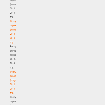
(юноши)
2012-
2013
гг.р.
Республиканские
соревнования
(юноши)
2013-
2014
гг.р.
Республиканские
соревнования
(юноши)
2013-
2014
гг.р.
Республиканские
соревнования
(девушки)
2012-
2013
гг.р.
Республиканские
соревнования