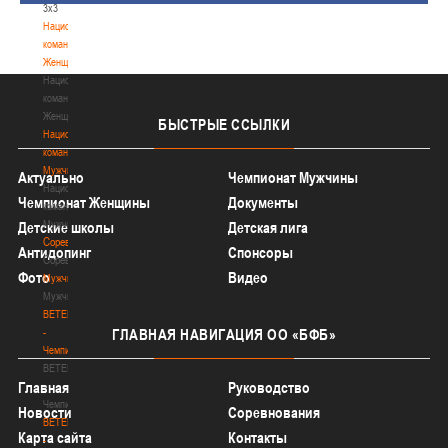
3х3
Национальная
команда.
Женщины
Национальная
команда.
Женщины
БЫСТРЫЕ
ССЫЛКИ
Национальная
команда.
Мужчины
Актуально
Чемпионат Мужчины
Национальная
Чемпионат Женщины
Документы
команда.
Мужчины
Детские школы
Детская лига
Соревнования
Антидопинг
Спонсоры
Соревнования
Фото
Видео
Мужчины
Мужчины
BETERA
-
ГЛАВНАЯ
НАВИГАЦИЯ ОО «БФБ»
Чемпионат
BETERA
Главная
Руководство
-
Чемпионат
Новости
Соревнования
BETERA
Карта сайта
Контакты
-