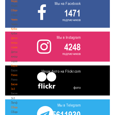
Федерация
Мы на Facebook
Федерация
1471
Сборные
Сборные
подписчиков
Чемпионат
Чемпионат
Кубок
Кубок
Мы в Instagram
Детско-
юношеские
4248
соревнования
Детско-
подписчиков
юношеские
соревнования
Еврокубки
Еврокубки
Наши фото на Flickr.com
Разное
Разное
Баскетбол
фото
3х3
Баскетбол
3х3
Лого[modid=121]
Мы в Telegram
Сборные
5611930
Сборные