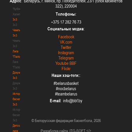
Адрес
: Беларусь, г. Минск, пр. Победителей, 23/1 (блок кабинетов
-
322), 220004
"Кубок
Телефоны
:
Халипского"
3x3
+375 17 282 76 73
3x3
Социальные медиа
:
Чемпионат
3х3
Facebook
Чемпионат
VK.com
3х3
Twitter
Лига
Instagram
"Палова"
Telegram
Лига
Youtube BBF
"Палова"
Flickr
Документы
Наши хэш-теги:
:
3х3
#belarusbasket
Документы
#nocbelarus
3х3
#teambelarus
История
баскетбола
E-mail
:
3х3
История
баскетбола
© Белорусская федерация баскетбола, 2026
3х3
Детская
Разработка сайта
ITG-SOFT </>
лига