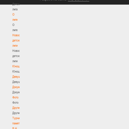
Детская
лига
О
лиге
О
лиге
Новости
детской
лиги
Новости
детской
лиги
Юноши
Юноши
Девушки
Девушки
Документы
Документы
Фото
Фото
Другие
Другие
Турнир
памяти
В.Н.