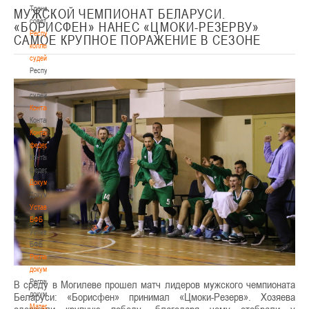
Тренерский
МУЖСКОЙ ЧЕМПИОНАТ БЕЛАРУСИ.
совет
«БОРИСФЕН» НАНЕС «ЦМОКИ-РЕЗЕРВУ»
Республиканская
САМОЕ КРУПНОЕ ПОРАЖЕНИЕ В СЕЗОНЕ
коллегия
судей
Республиканская
коллегия
судей
Контакты
Контакты
Контакты
федерации
Контакты
федерации
Документы
Документы
Устав
БФБ
Устав
БФБ
Регламентирующие
документы
Регламентирующие
В среду в Могилеве прошел матч лидеров мужского чемпионата
документы
Беларуси: «Борисфен» принимал «Цмоки-Резерв». Хозяева
Материалы