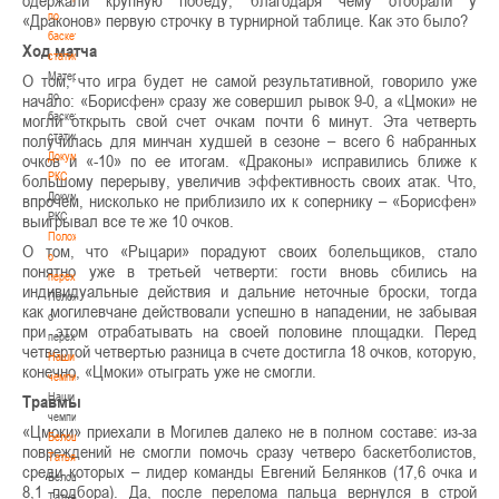
одержали крупную победу, благодаря чему отобрали у
по
«Драконов» первую строчку в турнирной таблице. Как это было?
баскетбольной
Ход матча
статистике
Материалы
О том, что игра будет не самой результативной, говорило уже
по
начало: «Борисфен» сразу же совершил рывок 9-0, а «Цмоки» не
баскетбольной
могли открыть свой счет очкам почти 6 минут. Эта четверть
статистике
получилась для минчан худшей в сезоне – всего 6 набранных
Документы
очков и «-10» по ее итогам. «Драконы» исправились ближе к
РКС
большому перерыву, увеличив эффективность своих атак. Что,
Документы
впрочем, нисколько не приблизило их к сопернику – «Борисфен»
РКС
выигрывал все те же 10 очков.
Положение
О том, что «Рыцари» порадуют своих болельщиков, стало
о
понятно уже в третьей четверти: гости вновь сбились на
переходах
индивидуальные действия и дальние неточные броски, тогда
Положение
как могилевчане действовали успешно в нападении, не забывая
о
при этом отрабатывать на своей половине площадки. Перед
переходах
четвертой четвертью разница в счете достигла 18 очков, которую,
Наши
конечно, «Цмоки» отыграть уже не смогли.
чемпионы
Наши
Травмы
чемпионы
«Цмоки» приехали в Могилев далеко не в полном составе: из-за
Белошапко
повреждений не смогли помочь сразу четверо баскетболистов,
Татьяна
среди которых – лидер команды Евгений Белянков (17,6 очка и
Белошапко
8,1 подбора). Да, после перелома пальца вернулся в строй
Татьяна