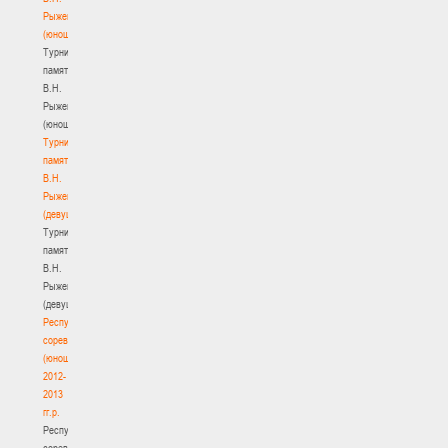
Рыженкова
(юноши)
Турнир
памяти
В.Н.
Рыженкова
(юноши)
Турнир
памяти
В.Н.
Рыженкова
(девушки)
Турнир
памяти
В.Н.
Рыженкова
(девушки)
Республиканские
соревнования
(юноши)
2012-
2013
гг.р.
Республиканские
соревнования