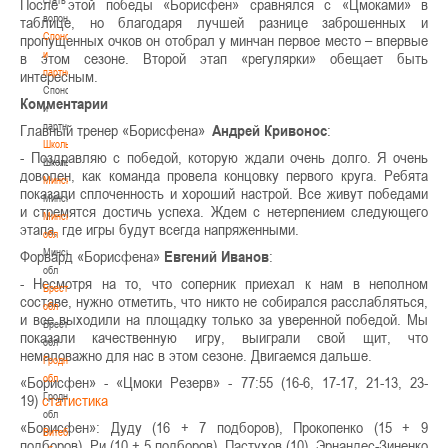
После этой победы «Борисфен» сравнялся с «Цмоками» в
волонтером
таблице, но благодаря лучшей разнице заброшенных и
Спонсоры
пропущенных очков он отобрал у минчан первое место – впервые
и
в этом сезоне. Второй этап «регулярки» обещает быть
партнеры
интересным.
Спонсоры
Комментарии
и
партнеры
Главный тренер «Борисфена»
Андрей Кривонос
:
Школы
- Поздравляю с победой, которую ждали очень долго. Я очень
Школы
доволен, как команда провела концовку первого круга. Ребята
Минск
показали сплоченность и хороший настрой. Все живут победами
Минск
и стремятся достичь успеха. Ждем с нетерпением следующего
Минская
этапа, где игры будут всегда напряженными.
обл
Минская
Форвард «Борисфена»
Евгений Иванов
:
обл
- Несмотря на то, что соперник приехал к нам в неполном
Брестская
составе, нужно отметить, что никто не собирался расслабляться,
обл
и все выходили на площадку только за уверенной победой. Мы
Брестская
показали качественную игру, выиграли свой щит, что
обл
немаловажно для нас в этом сезоне. Двигаемся дальше.
Гродненская
обл
«Борисфен» - «Цмоки Резерв» - 77:55 (16-6, 17-17, 21-13, 23-
Гродненская
19)
статистика
обл
«Борисфен»: Дуду (16 + 7 подборов), Прокопенко (15 + 9
Витебская
подборов), Ри (10 + 5 подборов), Пастухов (10), Эрнандес-Зиненко