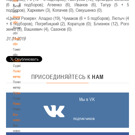
обл
(6 + 8 подборов); Агеенко (6), Иванов (6), Татур (5 + 5
Витебская
подборов), Харкевич (3), Копач
ев (0), Секушенко (0).
обл
Могилевская
«Цмоки Резерв»: Аладко (19), Чумаков (6 + 5 подборов), Лютыч (4
обл
+ 6 подборов), Погребицкий (2), Ко
ратцов (0); Близнюк (12), Рого
Могилевская
зенко (8), Вашкевич (4), Сазонов (0).
обл
31.01.2019
Гомельская
обл
Гомельская
обл
Судейство
Судейство
Полезные
ПРИСОЕДИНЯЙТЕСЬ
К
НАМ
материалы
Полезные
материалы
Судьи
Судьи
Мы в VK
Новости
Новости
Все
подписчиков
новости
Все
новости