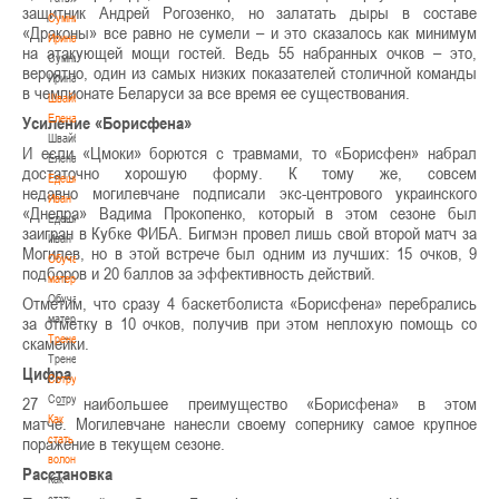
защитник Андрей Рогозенко, но залатать дыры в составе
Сумникова
«Драконы» все равно не сумели – и это сказалось как минимум
Ирина
на атакующей мощи гостей. Ведь 55 набранных очков – это,
Сумникова
вероятно, один из самых низких показателей столичной команды
Ирина
в чемпионате Беларуси за все время ее существования.
Швайбович
Елена
Усиление «Борисфена»
Швайбович
И если «Цмоки» борются с травмами, то «Борисфен» набрал
Елена
достаточно хорошую форму. К тому же, совсем
Едешко
недавно могилевчане подписали экс-центрового украинского
Иван
«Днепра» Вадима Прокопенко, который в этом сезоне был
Едешко
заигран в Кубке ФИБА. Бигмэн провел лишь свой второй матч за
Иван
Могилев, но в этой встрече был одним из лучших: 15 очков, 9
Обучающие
подборов и 20 баллов за эффективность действий.
материалы
Обучающие
Отметим, что сразу 4 баскетболиста «Борисфена» перебрались
материалы
за отметку в 10 очков, получив при этом неплохую помощь со
Тренерам
скамейки.
Тренерам
Цифра
Сотрудничество
Сотрудничество
27 – наибольшее преимущество «Борисфена» в этом
Как
матче. Могилевчане нанесли своему сопернику самое крупное
стать
поражение в текущем сезоне.
волонтером
Расстановка
Как
стать