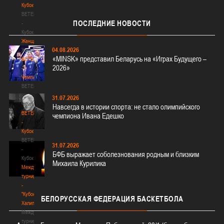
Кубок
BETERA
ПОСЛЕДНИЕ
НОВОСТИ
-
Кубок
Женщины
04.08.2026
Женщины
«MINSK» представил Беларусь на «Играх Будущего –
BETERA
2026»
-
Чемпионат
BETERA
-
31.07.2026
Чемпионат
Навсегда в истории спорта: не стало олимпийского
BETERA
чемпиона Ивана Едешко
-
Кубок
BETERA
31.07.2026
-
БФБ выражает соболезнования родным и близким
Кубок
Михаила Курилика
Международный
турнир
-
"Кубок
БЕЛОРУССКАЯ
ФЕДЕРАЦИЯ БАСКЕТБОЛА
Халипского"
Международный
турнир