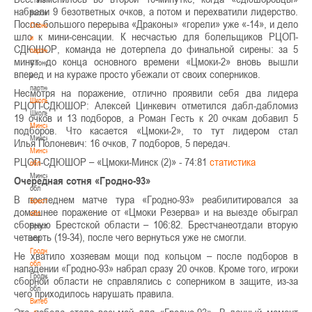
набрали 9 безответных очков, а потом и перехватили лидерство.
волонтером
После большого перерыва «Драконы» «горели» уже «-14», и дело
Спонсоры
шло к мини-сенсации. К несчастью для болельщиков РЦОП-
и
СДЮШОР, команда не дотерпела до финальной сирены: за 5
партнеры
минут до конца основного времени «Цмоки-2» вновь вышли
Спонсоры
вперед и на кураже просто убежали от своих соперников.
и
партнеры
Несмотря на поражение, отлично проявили себя два лидера
Школы
РЦОП-СДЮШОР: Алексей Цинкевич отметился даб
л-дабломиз
Школы
19 очков и 13 подборов, а Роман Гесть к 20 очкам добавил 5
Минск
подборов. Что касается «Цмоки-2», то тут лидером стал
Минск
Илья Полоневич: 16 очков, 7 подборов, 5 передач.
Минская
РЦОП-СДЮШОР – «Цмоки-Минск (2)» - 74:81
статистика
обл
Минская
Очередная сотня «Гродно-93»
обл
В последнем матче тура «Гродно-93» реабилитировался за
Брестская
домашнее поражение от «Цмоки Резерва» и на выезде обыграл
обл
сборную Брестской области – 106:82. Брестчанеотдали вторую
Брестская
четверть (19-34), после чего вернуться уже не смогли.
обл
Гродненская
Не хватило хозяевам мощи под кольцом – после подборов в
обл
нападении «Гродно-93» набрал сразу 20 очков. Кроме того,
игроки
Гродненская
сборной области не справлялись с соперником в защите, из-за
обл
чего приходилось нарушать правила.
Витебская