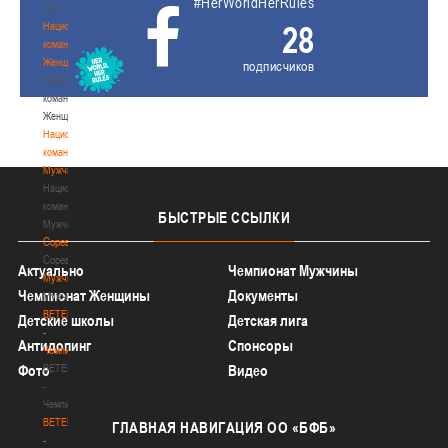
#HerWorldHerRules
3х3
28
Национальная
команда.
Женщины
подписчиков
Национальная
команда.
Женщины
Национальная
команда.
Мужчины
Национальная
команда.
БЫСТРЫЕ
ССЫЛКИ
Мужчины
Соревнования
Соревнования
Актуально
Чемпионат Мужчины
Мужчины
Чемпионат Женщины
Документы
Мужчины
BETERA
Детские школы
Детская лига
-
Антидопинг
Спонсоры
Чемпионат
BETERA
Фото
Видео
-
Чемпионат
BETERA
ГЛАВНАЯ
НАВИГАЦИЯ ОО «БФБ»
-