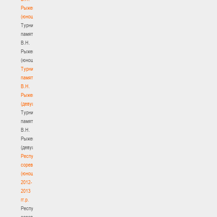
Рыженкова
(юноши)
Турнир
памяти
В.Н.
Рыженкова
(юноши)
Турнир
памяти
В.Н.
Рыженкова
(девушки)
Турнир
памяти
В.Н.
Рыженкова
(девушки)
Республиканские
соревнования
(юноши)
2012-
2013
гг.р.
Республиканские
соревнования