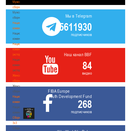
Мужские
сборные
Мужские
Мы в Telegram
сборные
5611930
Национальная
команда
Национальная
подписчиков
команда
Национальная
команда
Наш канал BBF
(история)
Национальная
84
команда
(история)
видео
Женские
сборные
Женские
FIBA Europe
сборные
Youth Development Fund
Национальная
268
команда
Национальная
подписчиков
команда
Сборные
3х3
Сборные