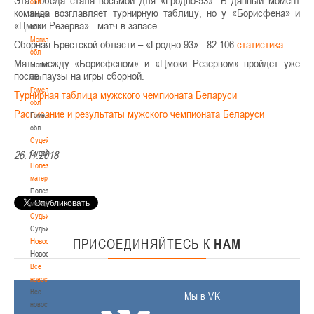
Эта победа стала восьмой для «Гродно-93». В данный момент
обл
команда возглавляет турнирную таблицу, но у «Борисфена» и
Витебская
«Цмоки Резерва» - матч в запасе.
обл
Могилевская
Сборная Брестской области – «Гродно-93» - 82:106
статистика
обл
Матч между «Борисфеном» и «Цмоки Резервом» пройдет уже
Могилевская
после паузы на игры сборной.
обл
Гомельская
Турнирная таблица мужского чемпионата Беларуси
обл
Расписание и результаты мужского чемпионата Беларуси
Гомельская
обл
Судейство
Судейство
26.11.2018
Полезные
материалы
Полезные
материалы
Судьи
Судьи
Новости
ПРИСОЕДИНЯЙТЕСЬ
К
НАМ
Новости
Все
новости
Все
Мы в VK
новости