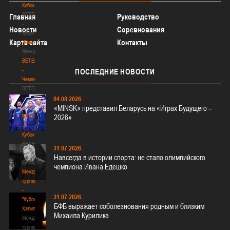
Кубок
BETERA
Главная
Руководство
-
Новости
Соревнования
Кубок
Карта сайта
Контакты
Женщины
Женщины
BETERA
-
ПОСЛЕДНИЕ
НОВОСТИ
Чемпионат
BETERA
-
04.08.2026
Чемпионат
«MINSK» представил Беларусь на «Играх Будущего –
BETERA
2026»
-
Кубок
BETERA
31.07.2026
-
Навсегда в истории спорта: не стало олимпийского
Кубок
чемпиона Ивана Едешко
Международный
турнир
-
31.07.2026
"Кубок
БФБ выражает соболезнования родным и близким
Халипского"
Михаила Курилика
Международный
турнир