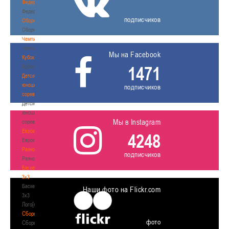
Федерация
Федерация
подписчиков
Сборные
Сборные
Чемпионат
Чемпионат
Мы на Facebook
Кубок
1471
Кубок
Детско-
юношеские
подписчиков
соревнования
Детско-
юношеские
Мы в Instagram
соревнования
Еврокубки
4248
Еврокубки
Разное
подписчиков
Разное
Баскетбол
3х3
Баскетбол
Наши фото на Flickr.com
3х3
Лого[modid=121]
Сборные
фото
Сборные