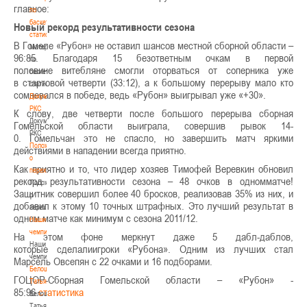
главное:
по
баскетбольной
Новый рекорд результативности сезона
статистике
В Гомеле «Рубон» не оставил шансов местной сборной области –
Материалы
96:85. Благодаря 15 безответным очкам в первой
по
половине витебляне смогли оторваться от соперника уже
баскетбольной
в стартовой четверти (33:12), а к большому перерыву мало кто
статистике
сомневался в победе, ведь «Рубон» выигрывал уже «+30».
Документы
РКС
К слову, две четверти после большого перерыва сборная
Документы
Гомельской области выиграла, совершив рывок 14-
РКС
0. Гомельчан это не спасло, но завершить матч яркими
Положение
действиями в нападении всегда приятно.
о
Как приятно и то, что лидер хозяев Тимофей Веревкин обновил
переходах
рекорд результативности сезона – 48 очков в одномматче!
Положение
Защитник совершил более 40 бросков, реализовав 35% из них, и
о
добавил к этому 10 точных штрафных. Это лучший результат в
переходах
одном матче как минимум с сезона 2011/12.
Наши
чемпионы
На этом фоне меркнут даже 5 дабл-даблов,
Наши
которые сделалиигроки «Рубона». Одним из лучших стал
чемпионы
Марсель Овсепян с 22 очками и 16 подборами.
Белошапко
ГОЦОР-Сборная Гомельской области – «Рубон» -
Татьяна
85:96
статистика
Белошапко
Татьяна