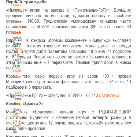
Первый трипл-дабл
Сумникова
«Импульс» играл на выезде с «Принеманье-ГрГУ». Больших
Ирина
проблем минчане не испытали, одержав победу и «пробив»
Сумникова
сотню – 110:68. Гродненская «молодежка» слишком часто
Ирина
ошибалась, а БГУИР пользовался этим (36 очков после 33
Швайбович
потерь).
Елена
Швайбович
Впрочем, в каждом игровом компоненте «Импульс» выглядел
Елена
сильнее. Поэтому главным событием стала даже не победа
Едешко
гостей, а трипл-дабл Валентина Назарова: 18 очков, 11 подборов
Иван
и 18 передач. Защитник провел на паркете 32 минуты, добавив к
Едешко
этим цифрам еще и 7 перехватов. Первый трипл-дабл в новом
Иван
сезоне!
Обучающие
Кроме того, свою первую игру из серии «30+» провел
материалы
Максим Козловец: в активе форварда в этот день – 31 очко, 10
Обучающие
подборов и 3 перехвата.
материалы
Тренерам
«Принеманье-ГрГУ» – «Импульс-БГУИР» - 68:110
статистика
Тренерам
Камбэк «Цмоки-2»
Сотрудничество
Сотрудничество
Молодежка «Драконов» начала игру с РЦОП-СДЮШОР
Как
достаточно буднично: к середине первой четверти разница в
стать
счете уже достигала 12 очков, защита «Цмоки-2» работала без
волонтером
каких-либо провалов.
Как
Все изменилось во второй 10-минутке, когда «сдюшоровцы»
стать