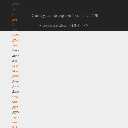
Детская
лига
О
© Белорусская федерация баскетбола, 2026
лиге
О
Разработка сайта
ITG-SOFT </>
лиге
Новости
детской
лиги
Новости
детской
лиги
Юноши
Юноши
Девушки
Девушки
Документы
Документы
Фото
Фото
Другие
Другие
Турнир
памяти
В.Н.