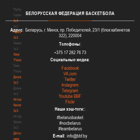
-
"Кубок
БЕЛОРУССКАЯ
ФЕДЕРАЦИЯ БАСКЕТБОЛА
Халипского"
3x3
3x3
Адрес
: Беларусь, г. Минск, пр. Победителей, 23/1 (блок кабинетов
Чемпионат
322), 220004
3х3
Чемпионат
Телефоны
:
3х3
+375 17 282 76 73
Лига
Социальные медиа
:
"Палова"
Лига
Facebook
"Палова"
VK.com
Документы
Twitter
3х3
Instagram
Документы
Telegram
3х3
Youtube BBF
История
Flickr
баскетбола
Наши хэш-теги:
:
3х3
История
#belarusbasket
баскетбола
#nocbelarus
3х3
#teambelarus
Детская
E-mail
:
лига