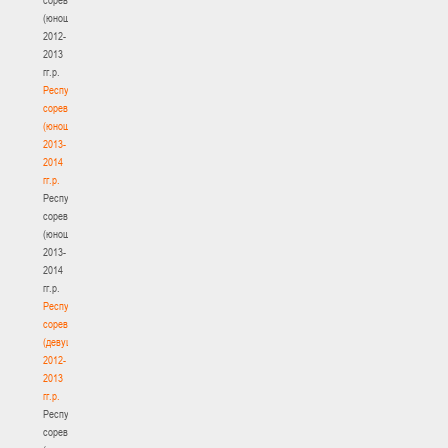
(юноши)
2012-
2013
гг.р.
Республиканские
соревнования
(юноши)
2013-
2014
гг.р.
Республиканские
соревнования
(юноши)
2013-
2014
гг.р.
Республиканские
соревнования
(девушки)
2012-
2013
гг.р.
Республиканские
соревнования