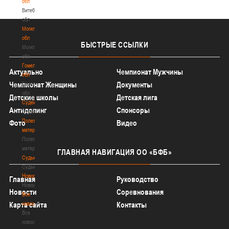
обл
Витебская
обл
Могилевская
обл
БЫСТРЫЕ
ССЫЛКИ
Могилевская
обл
Гомельская
Актуально
Чемпионат Мужчины
обл
Чемпионат Женщины
Документы
Гомельская
обл
Детские школы
Детская лига
Судейство
Антидопинг
Спонсоры
Судейство
Полезные
Фото
Видео
материалы
Полезные
материалы
ГЛАВНАЯ
НАВИГАЦИЯ ОО «БФБ»
Судьи
Судьи
Новости
Главная
Руководство
Новости
Новости
Соревнования
Все
новости
Карта сайта
Контакты
Все
новости