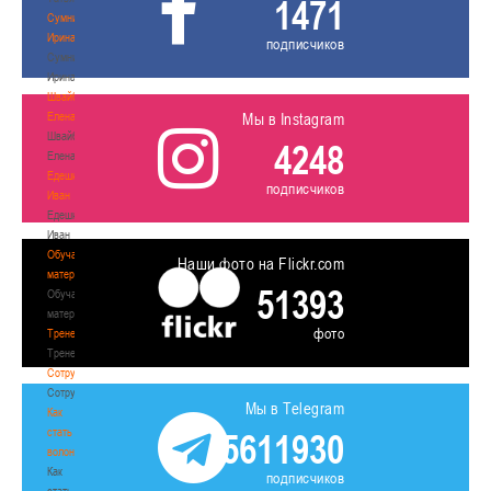
1471
Сумникова
Ирина
подписчиков
Сумникова
Ирина
Швайбович
Елена
Мы в Instagram
Швайбович
4248
Елена
Едешко
подписчиков
Иван
Едешко
Иван
Обучающие
Наши фото на Flickr.com
материалы
51393
Обучающие
материалы
фото
Тренерам
Тренерам
Сотрудничество
Сотрудничество
Мы в Telegram
Как
стать
5611930
волонтером
Как
подписчиков
стать