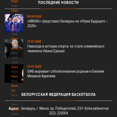
Федерация
ПОСЛЕДНИЕ
НОВОСТИ
Федерация
Сборные
Сборные
04.08.2026
Чемпионат
«MINSK» представил Беларусь на «Играх Будущего –
Чемпионат
2026»
Кубок
Кубок
Детско-
31.07.2026
юношеские
Навсегда в истории спорта: не стало олимпийского
соревнования
чемпиона Ивана Едешко
Детско-
юношеские
соревнования
31.07.2026
Еврокубки
БФБ выражает соболезнования родным и близким
Еврокубки
Михаила Курилика
Разное
Разное
Баскетбол
3х3
БЕЛОРУССКАЯ
ФЕДЕРАЦИЯ БАСКЕТБОЛА
Баскетбол
3х3
Лого[modid=121]
Адрес
: Беларусь, г. Минск, пр. Победителей, 23/1 (блок кабинетов
Сборные
322), 220004
Сборные