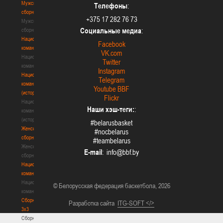
Мужские
Телефоны
:
сборные
+375 17 282 76 73
Мужские
Социальные медиа
:
сборные
Национальная
Facebook
команда
VK.com
Национальная
Twitter
команда
Instagram
Национальная
Telegram
команда
Youtube BBF
(история)
Flickr
Национальная
Наши хэш-теги:
:
команда
(история)
#belarusbasket
Женские
#nocbelarus
сборные
#teambelarus
Женские
E-mail
:
сборные
Национальная
команда
Национальная
© Белорусская федерация баскетбола, 2026
команда
Сборные
Разработка сайта
ITG-SOFT </>
3х3
Сборные