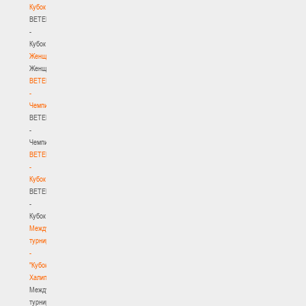
Кубок
BETERA
-
Кубок
Женщины
Женщины
BETERA
-
Чемпионат
BETERA
-
Чемпионат
BETERA
-
Кубок
BETERA
-
Кубок
Международный
турнир
-
"Кубок
Халипского"
Международный
турнир