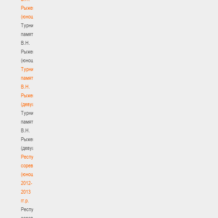
Рыженкова
(юноши)
Турнир
памяти
В.Н.
Рыженкова
(юноши)
Турнир
памяти
В.Н.
Рыженкова
(девушки)
Турнир
памяти
В.Н.
Рыженкова
(девушки)
Республиканские
соревнования
(юноши)
2012-
2013
гг.р.
Республиканские
соревнования