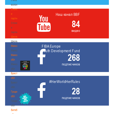
волонтером
Спонсоры
и
Наш канал BBF
партнеры
84
Спонсоры
и
видео
партнеры
Школы
Школы
FIBA Europe
Минск
Youth Development Fund
Минск
268
Минская
обл
подписчиков
Минская
обл
Брестская
обл
#HerWorldHerRules
Брестская
обл
28
Гродненская
обл
подписчиков
Гродненская
обл
Витебская