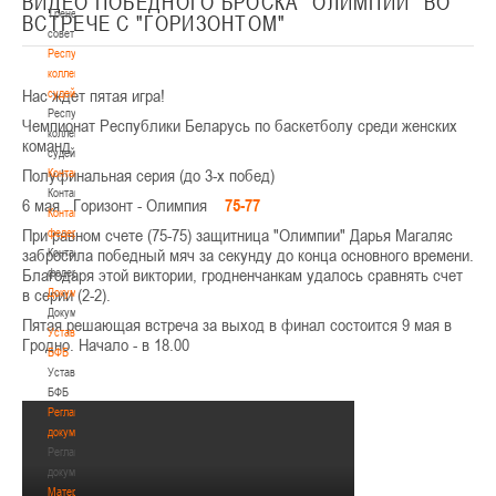
ВИДЕО ПОБЕДНОГО БРОСКА "ОЛИМПИИ" ВО
Тренерский
ВСТРЕЧЕ С "ГОРИЗОНТОМ"
совет
Республиканская
коллегия
Нас ждет пятая игра!
судей
Республиканская
Чемпионат Республики Беларусь по баскетболу среди женских
коллегия
команд
судей
Полуфинальная серия (до 3-х побед)
Контакты
Контакты
6 мая Горизонт - Олимпия
75-77
Контакты
При равном счете (75-75) защитница "Олимпии" Дарья Магаляс
федерации
забросила победный мяч за секунду до конца основного времени.
Контакты
Благодаря этой виктории, гродненчанкам удалось сравнять счет
федерации
в серии (2-2).
Документы
Документы
Пятая решающая встреча за выход в финал состоится 9 мая в
Устав
Гродно. Начало - в 18.00
БФБ
Устав
БФБ
Регламентирующие
документы
Регламентирующие
документы
Материалы