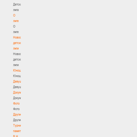
Детская
лига
О
лиге
О
лиге
Новости
детской
лиги
Новости
детской
лиги
Юноши
Юноши
Девушки
Девушки
Документы
Документы
Фото
Фото
Другие
Другие
Турнир
памяти
В.Н.