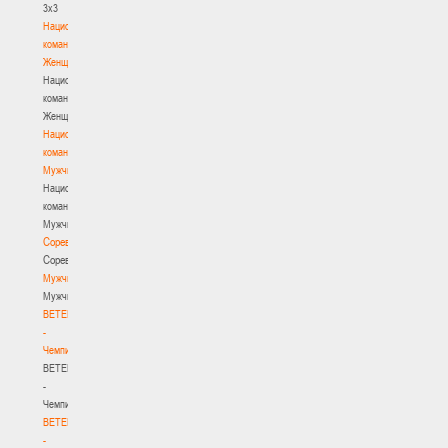
3х3
Национальная
команда.
Женщины
Национальная
команда.
Женщины
Национальная
команда.
Мужчины
Национальная
команда.
Мужчины
Соревнования
Соревнования
Мужчины
Мужчины
BETERA
-
Чемпионат
BETERA
-
Чемпионат
BETERA
-