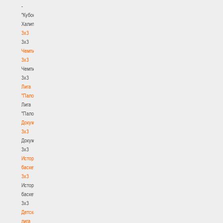
-
"Кубок
Халипского"
3x3
3x3
Чемпионат
3х3
Чемпионат
3х3
Лига
"Палова"
Лига
"Палова"
Документы
3х3
Документы
3х3
История
баскетбола
3х3
История
баскетбола
3х3
Детская
лига