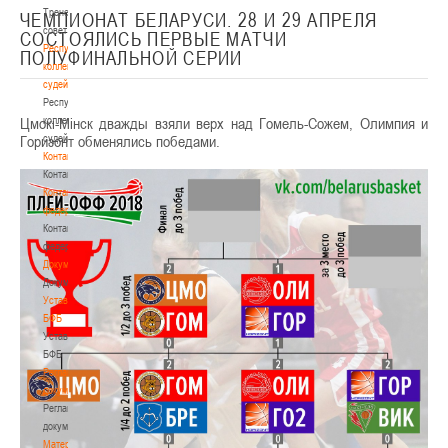
Тренерский
ЧЕМПИОНАТ БЕЛАРУСИ. 28 И 29 АПРЕЛЯ
совет
СОСТОЯЛИСЬ ПЕРВЫЕ МАТЧИ
Республиканская
ПОЛУФИНАЛЬНОЙ СЕРИИ
коллегия
судей
Республиканская
Цмокi-Мiнск дважды взяли верх над Гомель-Сожем, Олимпия и
коллегия
Горизонт обменялись победами.
судей
Контакты
Контакты
Контакты
федерации
Контакты
федерации
Документы
Документы
Устав
БФБ
Устав
БФБ
Регламентирующие
документы
Регламентирующие
документы
Материалы