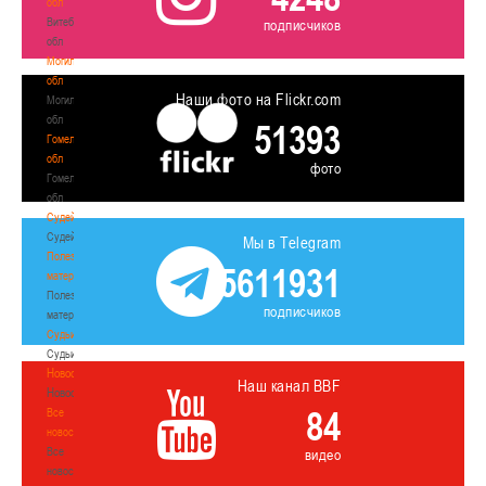
обл
Витебская
подписчиков
обл
Могилевская
обл
Наши фото на Flickr.com
Могилевская
обл
51393
Гомельская
обл
фото
Гомельская
обл
Судейство
Судейство
Мы в Telegram
Полезные
5611931
материалы
Полезные
подписчиков
материалы
Судьи
Судьи
Новости
Наш канал BBF
Новости
84
Все
новости
Все
видео
новости