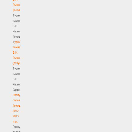
Рыженкова
(юноши)
Турнир
памяти
В.Н.
Рыженкова
(юноши)
Турнир
памяти
В.Н.
Рыженкова
(девушки)
Турнир
памяти
В.Н.
Рыженкова
(девушки)
Республиканские
соревнования
(юноши)
2012-
2013
гг.р.
Республиканские
соревнования