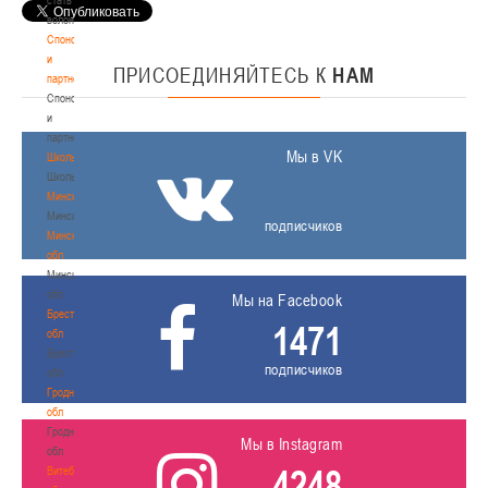
волонтером
Спонсоры
и
ПРИСОЕДИНЯЙТЕСЬ
К
НАМ
партнеры
Спонсоры
и
партнеры
Мы в VK
Школы
Школы
Минск
Минск
подписчиков
Минская
обл
Минская
обл
Мы на Facebook
Брестская
1471
обл
Брестская
подписчиков
обл
Гродненская
обл
Гродненская
Мы в Instagram
обл
4248
Витебская