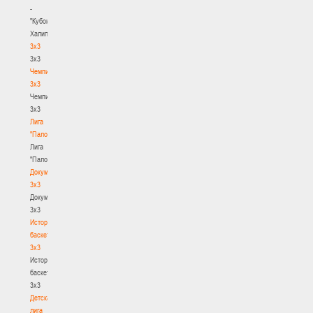
-
"Кубок
Халипского"
3x3
3x3
Чемпионат
3х3
Чемпионат
3х3
Лига
"Палова"
Лига
"Палова"
Документы
3х3
Документы
3х3
История
баскетбола
3х3
История
баскетбола
3х3
Детская
лига