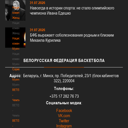
3х3
31.07.2026
Навсегда в истории спорта: не стало олимпийского
Национальная
чемпиона Ивана Едешко
команда.
Женщины
Национальная
команда.
31.07.2026
Женщины
БФБ выражает соболезнования родным и близким
Национальная
Михаила Курилика
команда.
Мужчины
Национальная
команда.
БЕЛОРУССКАЯ
ФЕДЕРАЦИЯ БАСКЕТБОЛА
Мужчины
Соревнования
Соревнования
Адрес
: Беларусь, г. Минск, пр. Победителей, 23/1 (блок кабинетов
Мужчины
322), 220004
Мужчины
Телефоны
:
BETERA
-
+375 17 282 76 73
Чемпионат
Социальные медиа
:
BETERA
Facebook
-
VK.com
Чемпионат
Twitter
BETERA
Instagram
-