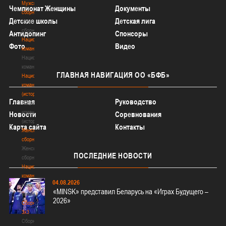
Мужские
Чемпионат Женщины
Документы
сборные
Детские школы
Детская лига
Мужские
сборные
Антидопинг
Спонсоры
Национальная
Фото
Видео
команда
Национальная
команда
ГЛАВНАЯ
НАВИГАЦИЯ ОО «БФБ»
Национальная
команда
(история)
Главная
Руководство
Национальная
команда
Новости
Соревнования
(история)
Карта сайта
Контакты
Женские
сборные
Женские
ПОСЛЕДНИЕ
НОВОСТИ
сборные
Национальная
команда
04.08.2026
Национальная
«MINSK» представил Беларусь на «Играх Будущего –
команда
2026»
Сборные
3х3
Сборные