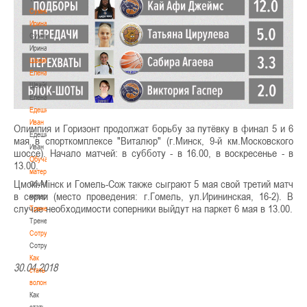
Сумникова
Ирина
Сумникова
Ирина
Швайбович
Елена
Швайбович
Елена
Едешко
Иван
Олимпия и Горизонт продолжат борьбу за путёвку в финал 5 и 6
Едешко
мая в спорткомплексе "Виталюр" (г.Минск, 9-й км.Московского
Иван
шоссе). Начало матчей: в субботу - в 16.00, в воскресенье - в
Обучающие
13.00.
материалы
Цмокi-Мiнск и Гомель-Сож также сыграют 5 мая свой третий матч
Обучающие
в серии (место проведения: г.Гомель, ул.Ирининская, 16-2). В
материалы
случае необходимости соперники выйдут на паркет 6 мая в 13.00.
Тренерам
Тренерам
Сотрудничество
Сотрудничество
Как
30.04.2018
стать
волонтером
Как
стать