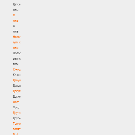
Детская
лига
О
лиге
О
лиге
Новости
детской
лиги
Новости
детской
лиги
Юноши
Юноши
Девушки
Девушки
Документы
Документы
Фото
Фото
Другие
Другие
Турнир
памяти
В.Н.