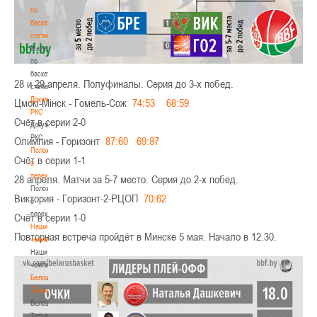
по
баскетбольной
статистике
Материалы
по
баскетбольной
28 и 29 апреля. Полуфиналы. Серия до 3-х побед.
статистике
Документы
Цмокi-Мiнск - Гомель-Сож
74:53
68:59
РКС
Счёт в серии 2-0
Документы
РКС
Олимпия - Горизонт
87:60
69:87
Положение
Счёт в серии 1-1
о
переходах
28 апреля. Матчи за 5-7 место. Серия до 2-х побед.
Положение
Виктория - Горизонт-2-РЦОП
70:62
о
переходах
Счёт в серии 1-0
Наши
Повторная встреча пройдёт в Минске 5 мая. Начало в 12.30.
чемпионы
Наши
чемпионы
Белошапко
Татьяна
Белошапко
Татьяна