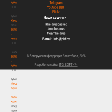
Telegram
Кубок
Youtube BBF
BETERA
Flickr
-
Кубок
Наши хэш-теги:
:
Женщины
#belarusbasket
Женщины
#nocbelarus
BETERA
#teambelarus
-
E-mail
:
Чемпионат
BETERA
-
Чемпионат
© Белорусская федерация баскетбола, 2026
BETERA
-
Разработка сайта
ITG-SOFT </>
Кубок
BETERA
-
Кубок
Международный
турнир
-
"Кубок
Халипского"
Международный
турнир