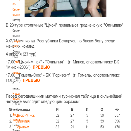
по
баскетбольной
статистике
Материалы
В 23 туре столичные "Цмокi" принимают гродненскую "Олимпию"
по
баскетбольной
статистике
XXVI Чемпионат Республики Беларусь по баскетболу среди
Документы
женских команд
РКС
Документы
4 апреля (23 тур)
РКС
17.00 "Цмокi-Мiнск" - "Олимпия" (г. Минск, спорткомплекс БК
Положение
"Минск-2006")
ПРЕВЬЮ
о
переходах
17.00 "Гомель-Сож" - БК "Горизонт" (г. Гомель, спорткомплекс
Положение
ГОЦОР)
ПРЕВЬЮ
о
переходах
Наши
Перед сегодняшними матчами турнирная таблица в сильнейшей
чемпионы
четверке выглядит следующим образом:
Наши
№
Команда
И
В
П
О
+/-
чемпионы
1.
Белошапко
Цмокi-Мiнск
32
27
5
59
657
Татьяна
2.
Олимпия
32
27
5
59
896
Белошапко
3.
Горизонт
32
21
11
53
470
Татьяна