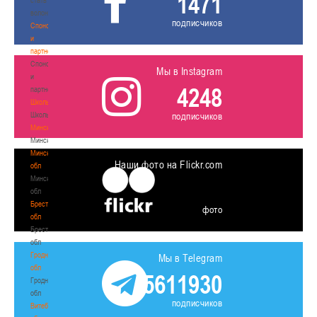
1471
волонтером
подписчиков
Спонсоры
и
партнеры
Спонсоры
Мы в Instagram
и
4248
партнеры
Школы
Школы
подписчиков
Минск
Минск
Минская
Наши фото на Flickr.com
обл
Минская
обл
Брестская
фото
обл
Брестская
обл
Гродненская
Мы в Telegram
обл
5611930
Гродненская
обл
подписчиков
Витебская