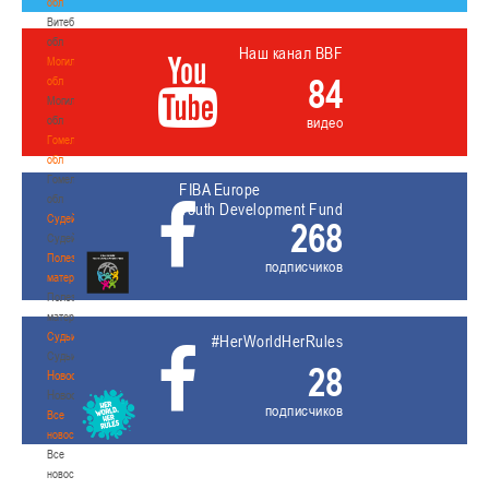
обл
Витебская
обл
Наш канал BBF
Могилевская
84
обл
Могилевская
обл
видео
Гомельская
обл
Гомельская
FIBA Europe
обл
Youth Development Fund
Судейство
268
Судейство
Полезные
подписчиков
материалы
Полезные
материалы
Судьи
#HerWorldHerRules
Судьи
28
Новости
Новости
подписчиков
Все
новости
Все
новости