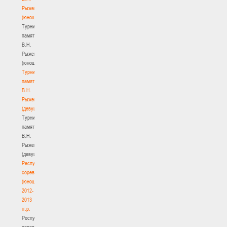
Рыженкова
(юноши)
Турнир
памяти
В.Н.
Рыженкова
(юноши)
Турнир
памяти
В.Н.
Рыженкова
(девушки)
Турнир
памяти
В.Н.
Рыженкова
(девушки)
Республиканские
соревнования
(юноши)
2012-
2013
гг.р.
Республиканские
соревнования