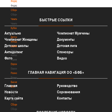
Федерация
Федерация
Сборные
Сборные
Чемпионат
БЫСТРЫЕ
ССЫЛКИ
Чемпионат
Кубок
Кубок
Актуально
Чемпионат Мужчины
Детско-
Чемпионат Женщины
Документы
юношеские
Детские школы
Детская лига
соревнования
Детско-
Антидопинг
Спонсоры
юношеские
Фото
Видео
соревнования
Еврокубки
Еврокубки
ГЛАВНАЯ
НАВИГАЦИЯ ОО «БФБ»
Разное
Разное
Баскетбол
Главная
Руководство
3х3
Баскетбол
Новости
Соревнования
3х3
Карта сайта
Контакты
Лого[modid=121]
Сборные
Сборные