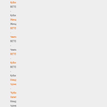
Кубок
BETERA
-
Кубок
Женщины
Женщины
BETERA
-
Чемпионат
BETERA
-
Чемпионат
BETERA
-
Кубок
BETERA
-
Кубок
Международный
турнир
-
"Кубок
Халипского"
Международный
турнир