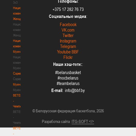
Телефоны
:
3х3
Национальная
+375 17 282 76 73
команда.
Социальные медиа
:
Женщины
Facebook
Национальная
VK.com
команда.
Twitter
Женщины
Instagram
Национальная
Telegram
команда.
Youtube BBF
Мужчины
Flickr
Национальная
команда.
Наши хэш-теги:
:
Мужчины
#belarusbasket
Соревнования
#nocbelarus
Соревнования
#teambelarus
Мужчины
E-mail
:
Мужчины
BETERA
-
Чемпионат
© Белорусская федерация баскетбола, 2026
BETERA
-
Разработка сайта
ITG-SOFT </>
Чемпионат
BETERA
-