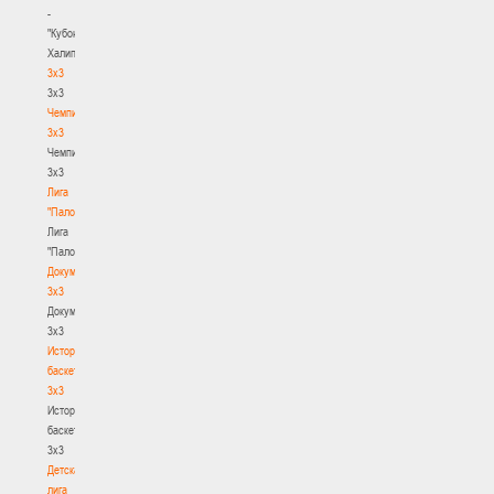
-
"Кубок
Халипского"
3x3
3x3
Чемпионат
3х3
Чемпионат
3х3
Лига
"Палова"
Лига
"Палова"
Документы
3х3
Документы
3х3
История
баскетбола
3х3
История
баскетбола
3х3
Детская
лига