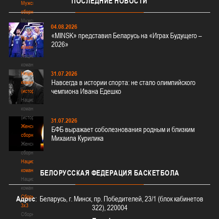
ПОСЛЕДНИЕ
НОВОСТИ
Мужские
сборные
Мужские
04.08.2026
сборные
«MINSK» представил Беларусь на «Играх Будущего –
Национальная
2026»
команда
Национальная
команда
31.07.2026
Национальная
Навсегда в истории спорта: не стало олимпийского
команда
чемпиона Ивана Едешко
(история)
Национальная
команда
(история)
31.07.2026
Женские
БФБ выражает соболезнования родным и близким
сборные
Михаила Курилика
Женские
сборные
Национальная
команда
БЕЛОРУССКАЯ
ФЕДЕРАЦИЯ БАСКЕТБОЛА
Национальная
команда
Сборные
Адрес
: Беларусь, г. Минск, пр. Победителей, 23/1 (блок кабинетов
3х3
322), 220004
Сборные