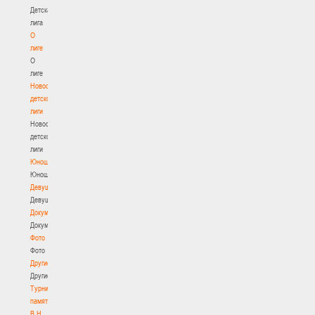
Детская
лига
О
лиге
О
лиге
Новости
детской
лиги
Новости
детской
лиги
Юноши
Юноши
Девушки
Девушки
Документы
Документы
Фото
Фото
Другие
Другие
Турнир
памяти
В.Н.