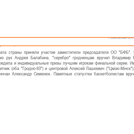
Как стать волонтером
Минск
Спонсоры и партнеры
Минская обл
Брестская обл
ряд!
Гродненская об
Витебская обл
лу среди мужских команд
Могилевская об
Гомельская обл
ии: 3-0)
ата страны приняли участие заместители председателя ОО "БФБ".
из рук Андрея Балабина, "серебро" гродненцам вручил Владимир 
редила и индивидуальные призы лучшим игрокам финальной серии. И
ик (оба "Гродно-93") и центровой Алексей Лашкевич ("Цмокі-Мінск"
инчан Александр Семенюк. Памятные статуэтки баскетболистам вру