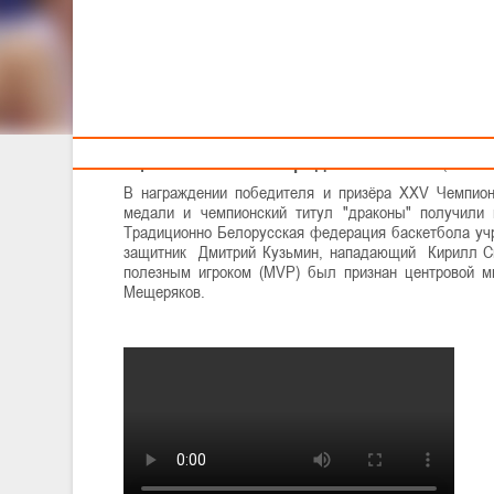
Тренерам
Столичная команда завоевала титул девятый раз под
XXV Чемпионат Республики Беларусь по баскетбо
Финал за 1-2 места (17 мая, 18.00)
"Цмокi-Мiнск" - "Гродно-93"
86-64
(итог сер
В награждении победителя и призёра XXV Чемпион
медали и чемпионский титул "драконы" получили 
Традиционно Белорусская федерация баскетбола уч
защитник Дмитрий Кузьмин, нападающий Кирилл Ситн
полезным игроком (MVP) был признан центровой м
Мещеряков.