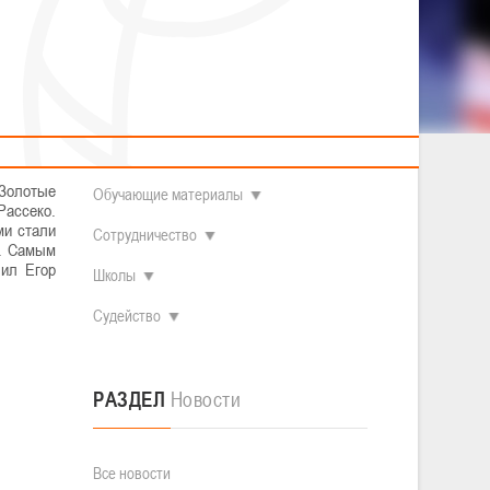
2014 гг.р.
Полезные материалы
Товарищеские игры (девушки)
О федерации
Судьи
ОДМ 2008-2009 гг.р. (девушки)
ОДМ 2008-2009 гг.р. (юноши)
Контакты
л
Первенство 2010-2011 гг.р. (юноши)
Первенство 2011-2012 гг.р. (юноши)
Документы
л
Первенство 2012-2013 гг.р. (юноши)
Наши чемпионы
 Золотые
Обучающие материалы
Рассеко.
ми стали
Сотрудничество
). Самым
чил Егор
Школы
Судейство
РАЗДЕЛ
Новости
Все новости