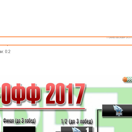
Как стать волонтером
Минск
Спонсоры и партнеры
Минская обл
Брестская обл
дами, сделав счёт в серии 2:2
Гродненская об
Витебская обл
Могилевская об
Гомельская обл
 серии: 2:2
и: 0:2