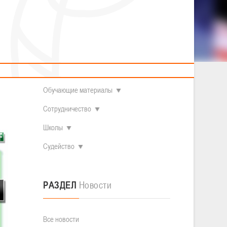
2014 гг.р.
Полезные материалы
Товарищеские игры (девушки)
О федерации
Судьи
ОДМ 2008-2009 гг.р. (девушки)
ОДМ 2008-2009 гг.р. (юноши)
Контакты
л
Первенство 2010-2011 гг.р. (юноши)
Первенство 2011-2012 гг.р. (юноши)
Документы
л
Первенство 2012-2013 гг.р. (юноши)
Наши чемпионы
Обучающие материалы
Сотрудничество
Школы
Судейство
РАЗДЕЛ
Новости
Все новости