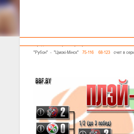
Тренерам
В минувший уик-энд соперники вновь обменялись побе
Полуфиналы за 1-4 места
29-30 апреля
"Гродно-93" - "ЦОР-Борисфен"
85-89
74-62
счет в
"Рубон" - "Цмокi-Мiнск"
75-116
68-123
счет в сери