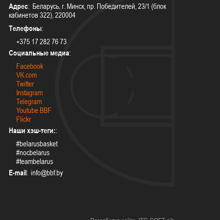
Адрес
: Беларусь, г. Минск, пр. Победителей, 23/1 (блок
кабинетов 322), 220004
Телефоны
:
+375 17 282 76 73
Социальные медиа
:
Facebook
VK.com
Twitter
Instagram
Telegram
Youtube BBF
Flickr
Наши хэш-теги:
:
#belarusbasket
#nocbelarus
#teambelarus
E-mail
: