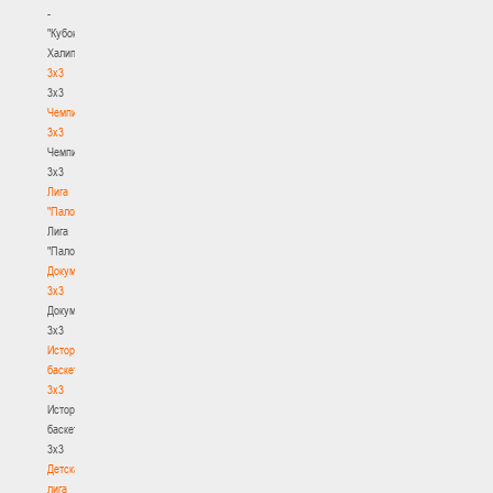
-
"Кубок
Халипского"
3x3
3x3
Чемпионат
3х3
Чемпионат
3х3
Лига
"Палова"
Лига
"Палова"
Документы
3х3
Документы
3х3
История
баскетбола
3х3
История
баскетбола
3х3
Детская
лига