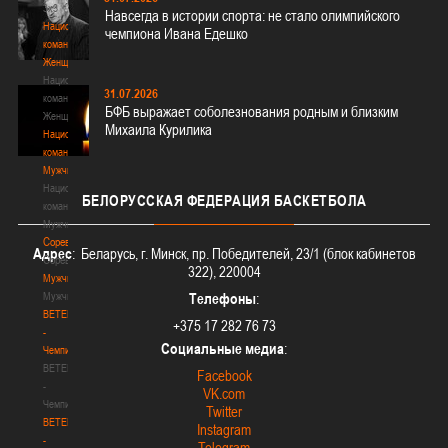
3х3
Навсегда в истории спорта: не стало олимпийского
Национальная
чемпиона Ивана Едешко
команда.
Женщины
Национальная
31.07.2026
команда.
БФБ выражает соболезнования родным и близким
Женщины
Михаила Курилика
Национальная
команда.
Мужчины
Национальная
БЕЛОРУССКАЯ
ФЕДЕРАЦИЯ БАСКЕТБОЛА
команда.
Мужчины
Соревнования
Адрес
: Беларусь, г. Минск, пр. Победителей, 23/1 (блок кабинетов
Соревнования
322), 220004
Мужчины
Мужчины
Телефоны
:
BETERA
+375 17 282 76 73
-
Социальные медиа
:
Чемпионат
BETERA
Facebook
-
VK.com
Чемпионат
Twitter
BETERA
Instagram
-
Telegram