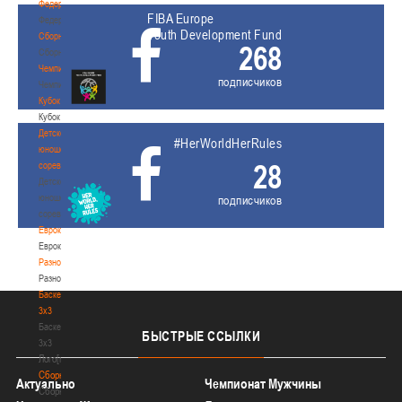
Федерация
FIBA Europe
Федерация
Youth Development Fund
Сборные
268
Сборные
Чемпионат
подписчиков
Чемпионат
Кубок
Кубок
Детско-
#HerWorldHerRules
юношеские
28
соревнования
Детско-
юношеские
подписчиков
соревнования
Еврокубки
Еврокубки
Разное
Разное
Баскетбол
3х3
Баскетбол
БЫСТРЫЕ
ССЫЛКИ
3х3
Лого[modid=121]
Сборные
Актуально
Чемпионат Мужчины
Сборные