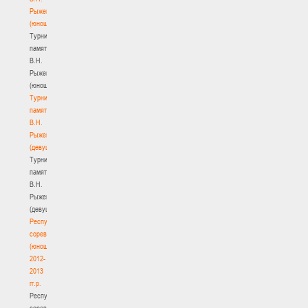
Рыженкова
(юноши)
Турнир
памяти
В.Н.
Рыженкова
(юноши)
Турнир
памяти
В.Н.
Рыженкова
(девушки)
Турнир
памяти
В.Н.
Рыженкова
(девушки)
Республиканские
соревнования
(юноши)
2012-
2013
гг.р.
Республиканские
соревнования