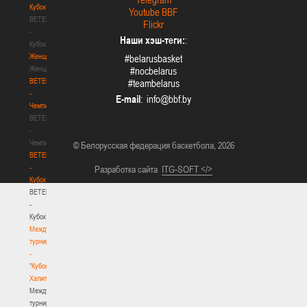
Кубок
Youtube BBF
BETERA
Flickr
-
Наши хэш-теги:
:
Кубок
Женщины
#belarusbasket
Женщины
#nocbelarus
BETERA
#teambelarus
-
E-mail
:
Чемпионат
BETERA
-
Чемпионат
© Белорусская федерация баскетбола, 2026
BETERA
-
Разработка сайта
ITG-SOFT </>
Кубок
BETERA
-
Кубок
Международный
турнир
-
"Кубок
Халипского"
Международный
турнир