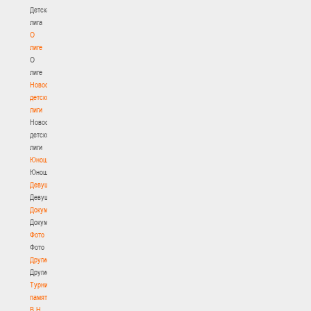
Детская
лига
О
лиге
О
лиге
Новости
детской
лиги
Новости
детской
лиги
Юноши
Юноши
Девушки
Девушки
Документы
Документы
Фото
Фото
Другие
Другие
Турнир
памяти
В.Н.