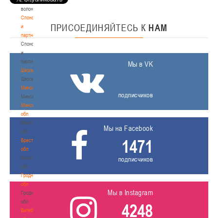
волонтером
Спонсоры
ПРИСОЕДИНЯЙТЕСЬ
К
НАМ
и
партнеры
Спонсоры
и
партнеры
Мы в VK
Школы
Школы
Минск
подписчиков
Минск
Минская
обл
Минская
Мы на Facebook
обл
1471
Брестская
обл
Брестская
подписчиков
обл
Гродненская
обл
Мы в Instagram
Гродненская
обл
4248
Витебская