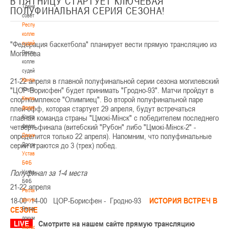
В ПЯТНИЦУ СТАРТУЕТ КЛЮЧЕВАЯ
Тренерский
ПОЛУФИНАЛЬНАЯ СЕРИЯ СЕЗОНА!
совет
Республиканская
коллегия
"Федерация баскетбола" планирует вести прямую трансляцию из
судей
Могилева
Республиканская
коллегия
судей
21-22 апреля в главной полуфинальной серии сезона могилевский
Контакты
"ЦОР-Борисфен" будет принимать "Гродно-93". Матчи пройдут в
Контакты
спорткомплексе "Олимпиец". Во второй полуфинальной паре
Контакты
плей-офф, которая стартует 29 апреля, будут встречаться
федерации
главная команда страны "Цмокi-Мiнск" с победителем последнего
Контакты
четвертьфинала (витебский "Рубон" либо "Цмокi-Мiнск-2" -
федерации
определится только 22 апреля). Напомним, что полуфинальные
Документы
серии играются до 3 (трех) побед.
Документы
Устав
БФБ
Полуфинал за 1-4 места
Устав
БФБ
21-22 апреля
Регламентирующие
18-00 14-00 ЦОР-Борисфен - Гродно-93
ИСТОРИЯ ВСТРЕЧ В
документы
СЕЗОНЕ
Регламентирующие
документы
LIVE
Смотрите на нашем сайте прямую трансляцию
Материалы