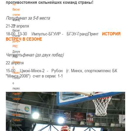
противостояния сильнейших команд страны!
по
баскетбольной
статистике
Полуфинал за 5-8 места
Материалы
21-22 апреля
по
баскетбольной
18-00 13-30 Импульс-БГУИР - БГЭУ-ГрандПринт
ИСТОРИЯ
статистике
ВСТРЕЧ В СЕЗОНЕ
Документы
РКС
Документы
Четвертьфинал (до двух побед)
РКС
22 апреля
Положение
о
15-00 Цмокi-Мiнск-2 - Рубон (г. Минск, спорткомплекс БК
переходах
"Минск-2006") счет в серии: 1-1
Положение
о
переходах
Наши
чемпионы
Наши
чемпионы
Белошапко
Татьяна
Белошапко
Татьяна