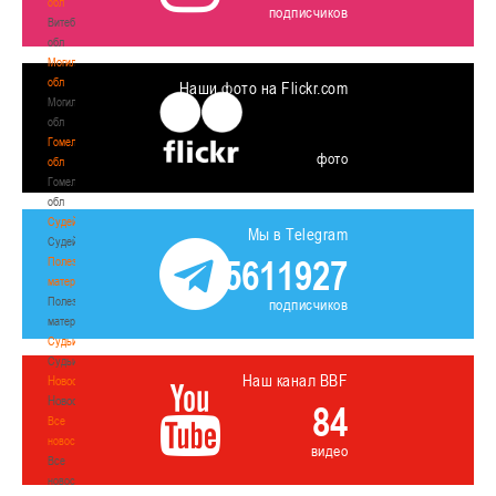
обл
подписчиков
Витебская
обл
Могилевская
обл
Наши фото на Flickr.com
Могилевская
обл
Гомельская
фото
обл
Гомельская
обл
Судейство
Мы в Telegram
Судейство
5611927
Полезные
материалы
Полезные
подписчиков
материалы
Судьи
Судьи
Наш канал BBF
Новости
Новости
84
Все
новости
видео
Все
новости