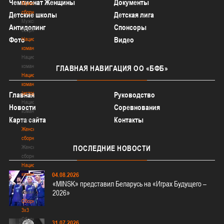
Чемпионат Женщины
Документы
Мужские
сборные
Детские школы
Детская лига
Мужские
Антидопинг
Спонсоры
сборные
Фото
Видео
Национальная
команда
Национальная
команда
ГЛАВНАЯ
НАВИГАЦИЯ ОО «БФБ»
Национальная
команда
(история)
Главная
Руководство
Национальная
Новости
Соревнования
команда
Карта сайта
Контакты
(история)
Женские
сборные
Женские
ПОСЛЕДНИЕ
НОВОСТИ
сборные
Национальная
команда
04.08.2026
«MINSK» представил Беларусь на «Играх Будущего –
Национальная
2026»
команда
Сборные
3х3
Сборные
31.07.2026