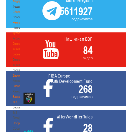
Мы в Telegram
Федерация
Федерация
5611927
Сборные
Сборные
подписчиков
Чемпионат
Чемпионат
Кубок
Кубок
Наш канал BBF
Детско-
84
юношеские
соревнования
видео
Детско-
юношеские
соревнования
FIBA Europe
Еврокубки
Youth Development Fund
Еврокубки
268
Разное
Разное
подписчиков
Баскетбол
3х3
Баскетбол
3х3
#HerWorldHerRules
Лого[modid=121]
Сборные
28
Сборные