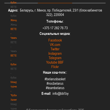
Кубок
BETERA
Адрес
: Беларусь, г. Минск, пр. Победителей, 23/1 (блок кабинетов
-
322), 220004
Кубок
Женщины
Телефоны
:
Женщины
+375 17 282 76 73
BETERA
Социальные медиа
:
-
Чемпионат
Facebook
BETERA
VK.com
-
Twitter
Чемпионат
Instagram
BETERA
Telegram
-
Youtube BBF
Кубок
Flickr
BETERA
Наши хэш-теги:
:
-
Кубок
#belarusbasket
Международный
#nocbelarus
турнир
#teambelarus
-
E-mail
:
"Кубок
Халипского"
Международный
турнир