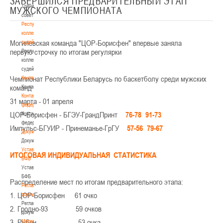
ЗАВЕРШИЛСЯ ПРЕДВАРИТЕЛЬНЫЙ ЭТАП
Тренерский
МУЖСКОГО ЧЕМПИОНАТА
совет
Республиканская
коллегия
Могилевская команда "ЦОР-Борисфен" впервые заняла
судей
первую строчку по итогам регулярки
Республиканская
коллегия
судей
Чемпионат Республики Беларусь по баскетболу среди мужских
Контакты
команд
Контакты
Контакты
31 марта - 01 апреля
федерации
ЦОР-Борисфен - БГЭУ-ГрандПринт
76-78
91-73
Контакты
федерации
Импульс-БГУИР - Принеманье-ГрГУ
57-56
79-67
Документы
Документы
Устав
ИТОГОВАЯ ИНДИВИДУАЛЬНАЯ СТАТИСТИКА
БФБ
Устав
БФБ
Распределение мест по итогам предварительного этапа:
Регламентирующие
1. ЦОР-Борисфен 61 очко
документы
Регламентирующие
2. Гродно-93 59 очков
документы
3. Рубон 53 очка
Материалы