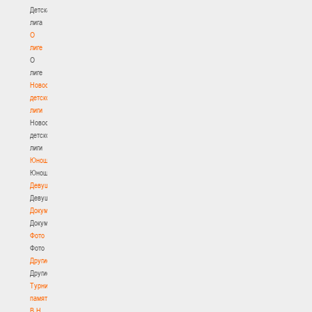
Детская
лига
О
лиге
О
лиге
Новости
детской
лиги
Новости
детской
лиги
Юноши
Юноши
Девушки
Девушки
Документы
Документы
Фото
Фото
Другие
Другие
Турнир
памяти
В.Н.