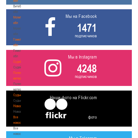
обл
Витебская
обл
Мы на Facebook
Могилевская
обл
1471
Могилевская
обл
подписчиков
Гомельская
обл
Гомельская
обл
Мы в Instagram
Судейство
4248
Судейство
Полезные
подписчиков
материалы
Полезные
материалы
Судьи
Наши фото на Flickr.com
Судьи
Новости
Новости
фото
Все
новости
Все
новости