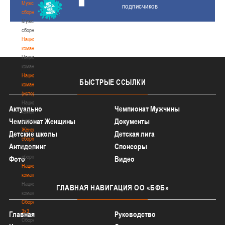
Мужские
подписчиков
сборные
Мужские
сборные
Национальная
команда
Национальная
команда
Национальная
БЫСТРЫЕ
ССЫЛКИ
команда
(история)
Национальная
Актуально
Чемпионат Мужчины
команда
Чемпионат Женщины
Документы
(история)
Женские
Детские школы
Детская лига
сборные
Антидопинг
Спонсоры
Женские
сборные
Фото
Видео
Национальная
команда
Национальная
ГЛАВНАЯ
НАВИГАЦИЯ ОО «БФБ»
команда
Сборные
3х3
Главная
Руководство
Сборные