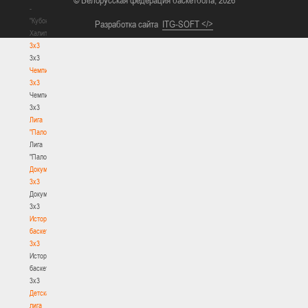
© Белорусская федерация баскетбола, 2026
-
"Кубок
Разработка сайта
ITG-SOFT </>
Халипского"
3x3
3x3
Чемпионат
3х3
Чемпионат
3х3
Лига
"Палова"
Лига
"Палова"
Документы
3х3
Документы
3х3
История
баскетбола
3х3
История
баскетбола
3х3
Детская
лига