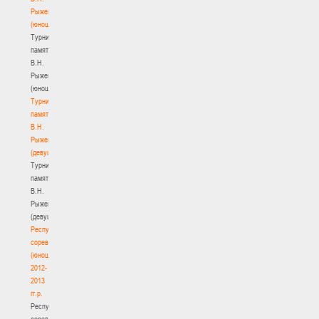
Рыженкова
(юноши)
Турнир
памяти
В.Н.
Рыженкова
(юноши)
Турнир
памяти
В.Н.
Рыженкова
(девушки)
Турнир
памяти
В.Н.
Рыженкова
(девушки)
Республиканские
соревнования
(юноши)
2012-
2013
гг.р.
Республиканские
соревнования