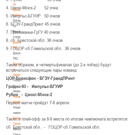
по
4. Цмокi-Мiнск-2 52 очка
баскетбольной
5. Импульс-БГУИР 50 очков
статистике
Материалы
6. БГЭУ-ГрандПринт 45 очков
по
7. Принеманье-ГрГУ 40 очков
баскетбольной
статистике
8. сб. Брестской обл. 36 очков
Документы
9. ГОЦОР-сб.Гомельской обл. 36 очков
РКС
Документы
РКС
Таким образом, в четвертьфиналах (до 2-х побед) будут
Положение
встречаться следующие пары команд:
о
переходах
ЦОР-Борисфен - БГЭУ-ГрандПРинт
Положение
Гродно-93 - Импульс-БГУИР
о
переходах
Рубон - Цмокi-Мiнск-2
Наши
Первые матчи пройдут 7-8 апреля.
чемпионы
Наши
чемпионы
Также в плей-офф за 8-9 места по итогам чемпионата встретятся:
Белошапко
Татьяна
сб. Брестской обл. - ГОЦОР-сб.Гомельской обл.
Белошапко
Татьяна