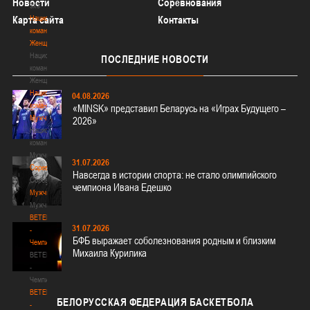
Новости
Соревнования
3х3
Национальная
Карта сайта
Контакты
команда.
Женщины
Национальная
ПОСЛЕДНИЕ
НОВОСТИ
команда.
Женщины
Национальная
04.08.2026
команда.
«MINSK» представил Беларусь на «Играх Будущего –
Мужчины
2026»
Национальная
команда.
Мужчины
31.07.2026
Соревнования
Навсегда в истории спорта: не стало олимпийского
Соревнования
чемпиона Ивана Едешко
Мужчины
Мужчины
BETERA
31.07.2026
-
БФБ выражает соболезнования родным и близким
Чемпионат
Михаила Курилика
BETERA
-
Чемпионат
BETERA
БЕЛОРУССКАЯ
ФЕДЕРАЦИЯ БАСКЕТБОЛА
-