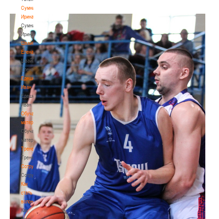
Сумникова
Ирина
Сумникова
Ирина
Швайбович
Елена
Швайбович
Елена
Едешко
Иван
Едешко
Иван
Обучающие
материалы
Обучающие
материалы
Тренерам
Тренерам
Сотрудничество
Сотрудничество
Как
стать
волонтером
Как
стать